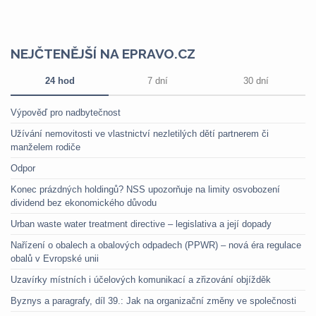
NEJČTENĚJŠÍ NA EPRAVO.CZ
24 hod
7 dní
30 dní
Výpověď pro nadbytečnost
Užívání nemovitosti ve vlastnictví nezletilých dětí partnerem či
manželem rodiče
Odpor
Konec prázdných holdingů? NSS upozorňuje na limity osvobození
dividend bez ekonomického důvodu
Urban waste water treatment directive – legislativa a její dopady
Nařízení o obalech a obalových odpadech (PPWR) – nová éra regulace
obalů v Evropské unii
Uzavírky místních i účelových komunikací a zřizování objížděk
Byznys a paragrafy, díl 39.: Jak na organizační změny ve společnosti