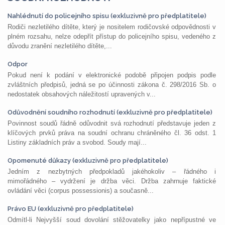
Nahlédnutí do policejního spisu (exkluzivně pro předplatitele)
Rodiči nezletilého dítěte, který je nositelem rodičovské odpovědnosti v
plném rozsahu, nelze odepřít přístup do policejního spisu, vedeného z
důvodu zranění nezletilého dítěte,...
Odpor
Pokud není k podání v elektronické podobě připojen podpis podle
zvláštních předpisů, jedná se po účinnosti zákona č. 298/2016 Sb. o
nedostatek obsahových náležitostí upravených v...
Odůvodnění soudního rozhodnutí (exkluzivně pro předplatitele)
Povinnost soudů řádně odůvodnit svá rozhodnutí představuje jeden z
klíčových prvků práva na soudní ochranu chráněného čl. 36 odst. 1
Listiny základních práv a svobod. Soudy mají...
Opomenuté důkazy (exkluzivně pro předplatitele)
Jedním z nezbytných předpokladů jakéhokoliv – řádného i
mimořádného – vydržení je držba věci. Držba zahrnuje faktické
ovládání věci (corpus possessionis) a současně...
Právo EU (exkluzivně pro předplatitele)
Odmítl-li Nejvyšší soud dovolání stěžovatelky jako nepřípustné ve