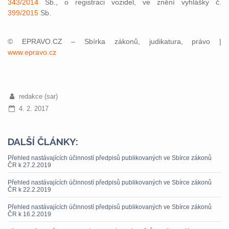
343/2014
Sb., o registraci vozidel, ve znění vyhlášky č.
399/2015
Sb.
© EPRAVO.CZ – Sbírka zákonů, judikatura, právo |
www.epravo.cz
redakce (sar)
4. 2. 2017
DALŠÍ ČLÁNKY:
Přehled nastávajících účinností předpisů publikovaných ve Sbírce zákonů
ČR k 27.2.2019
Přehled nastávajících účinností předpisů publikovaných ve Sbírce zákonů
ČR k 22.2.2019
Přehled nastávajících účinností předpisů publikovaných ve Sbírce zákonů
ČR k 16.2.2019