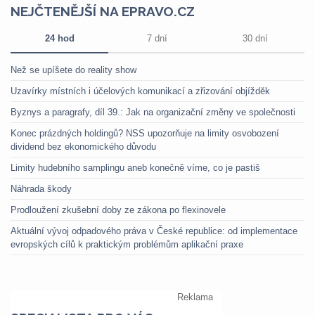
NEJČTENĚJŠÍ NA EPRAVO.CZ
24 hod
7 dní
30 dní
Než se upíšete do reality show
Uzavírky místních i účelových komunikací a zřizování objížděk
Byznys a paragrafy, díl 39.: Jak na organizační změny ve společnosti
Konec prázdných holdingů? NSS upozorňuje na limity osvobození
dividend bez ekonomického důvodu
Limity hudebního samplingu aneb konečně víme, co je pastiš
Náhrada škody
Prodloužení zkušební doby ze zákona po flexinovele
Aktuální vývoj odpadového práva v České republice: od implementace
evropských cílů k praktickým problémům aplikační praxe