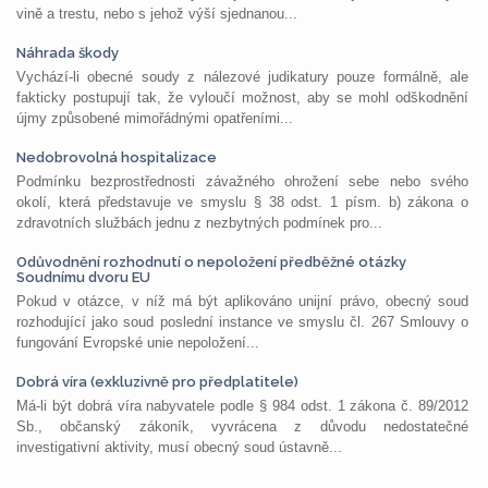
vině a trestu, nebo s jehož výší sjednanou...
Náhrada škody
Vychází-li obecné soudy z nálezové judikatury pouze formálně, ale
fakticky postupují tak, že vyloučí možnost, aby se mohl odškodnění
újmy způsobené mimořádnými opatřeními...
Nedobrovolná hospitalizace
Podmínku bezprostřednosti závažného ohrožení sebe nebo svého
okolí, která představuje ve smyslu § 38 odst. 1 písm. b) zákona o
zdravotních službách jednu z nezbytných podmínek pro...
Odůvodnění rozhodnutí o nepoložení předběžné otázky
Soudnímu dvoru EU
Pokud v otázce, v níž má být aplikováno unijní právo, obecný soud
rozhodující jako soud poslední instance ve smyslu čl. 267 Smlouvy o
fungování Evropské unie nepoložení...
Dobrá víra (exkluzivně pro předplatitele)
Má-li být dobrá víra nabyvatele podle § 984 odst. 1 zákona č. 89/2012
Sb., občanský zákoník, vyvrácena z důvodu nedostatečné
investigativní aktivity, musí obecný soud ústavně...