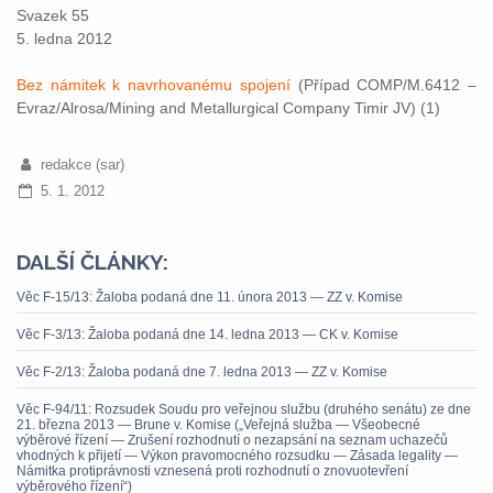
Svazek 55
5. ledna 2012
Bez námitek k navrhovanému spojení
(Případ COMP/M.6412 –
Evraz/Alrosa/Mining and Metallurgical Company Timir JV) (1)
redakce (sar)
5. 1. 2012
DALŠÍ ČLÁNKY:
Věc F-15/13: Žaloba podaná dne 11. února 2013 — ZZ v. Komise
Věc F-3/13: Žaloba podaná dne 14. ledna 2013 — CK v. Komise
Věc F-2/13: Žaloba podaná dne 7. ledna 2013 — ZZ v. Komise
Věc F-94/11: Rozsudek Soudu pro veřejnou službu (druhého senátu) ze dne
21. března 2013 — Brune v. Komise („Veřejná služba — Všeobecné
výběrové řízení — Zrušení rozhodnutí o nezapsání na seznam uchazečů
vhodných k přijetí — Výkon pravomocného rozsudku — Zásada legality —
Námitka protiprávnosti vznesená proti rozhodnutí o znovuotevření
výběrového řízení“)