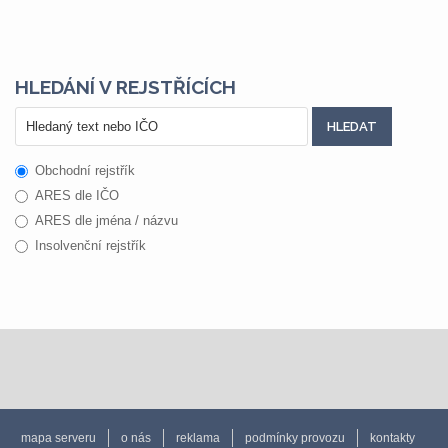
HLEDÁNÍ V REJSTŘÍCÍCH
Obchodní rejstřík
ARES dle IČO
ARES dle jména / názvu
Insolvenční rejstřík
mapa serveru
o nás
reklama
podmínky provozu
kontakty