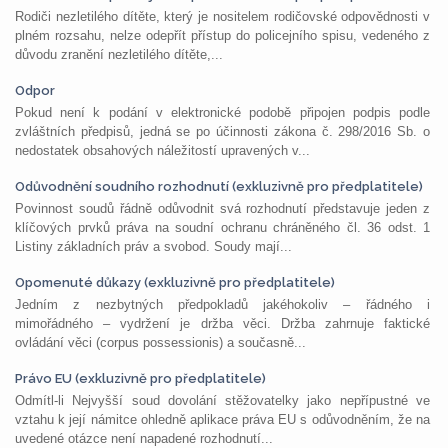
Rodiči nezletilého dítěte, který je nositelem rodičovské odpovědnosti v
plném rozsahu, nelze odepřít přístup do policejního spisu, vedeného z
důvodu zranění nezletilého dítěte,...
Odpor
Pokud není k podání v elektronické podobě připojen podpis podle
zvláštních předpisů, jedná se po účinnosti zákona č. 298/2016 Sb. o
nedostatek obsahových náležitostí upravených v...
Odůvodnění soudního rozhodnutí (exkluzivně pro předplatitele)
Povinnost soudů řádně odůvodnit svá rozhodnutí představuje jeden z
klíčových prvků práva na soudní ochranu chráněného čl. 36 odst. 1
Listiny základních práv a svobod. Soudy mají...
Opomenuté důkazy (exkluzivně pro předplatitele)
Jedním z nezbytných předpokladů jakéhokoliv – řádného i
mimořádného – vydržení je držba věci. Držba zahrnuje faktické
ovládání věci (corpus possessionis) a současně...
Právo EU (exkluzivně pro předplatitele)
Odmítl-li Nejvyšší soud dovolání stěžovatelky jako nepřípustné ve
vztahu k její námitce ohledně aplikace práva EU s odůvodněním, že na
uvedené otázce není napadené rozhodnutí...