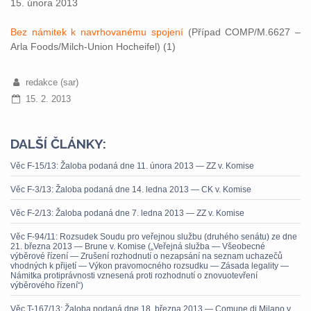
15. února 2013
Bez námitek k navrhovanému spojení
(Případ COMP/M.6627 –
Arla Foods/Milch-Union Hocheifel) (1)
redakce (sar)
15. 2. 2013
DALŠÍ ČLÁNKY:
Věc F-15/13: Žaloba podaná dne 11. února 2013 — ZZ v. Komise
Věc F-3/13: Žaloba podaná dne 14. ledna 2013 — CK v. Komise
Věc F-2/13: Žaloba podaná dne 7. ledna 2013 — ZZ v. Komise
Věc F-94/11: Rozsudek Soudu pro veřejnou službu (druhého senátu) ze dne
21. března 2013 — Brune v. Komise („Veřejná služba — Všeobecné
výběrové řízení — Zrušení rozhodnutí o nezapsání na seznam uchazečů
vhodných k přijetí — Výkon pravomocného rozsudku — Zásada legality —
Námitka protiprávnosti vznesená proti rozhodnutí o znovuotevření
výběrového řízení“)
Věc T-167/13: Žaloba podaná dne 18. března 2013 — Comune di Milano v.