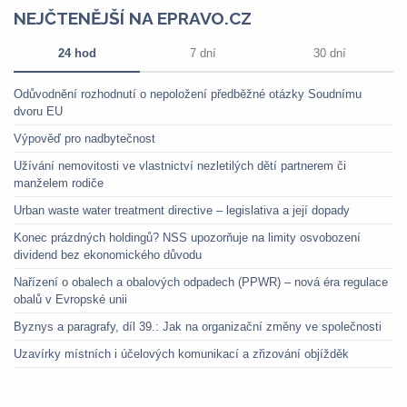
NEJČTENĚJŠÍ NA EPRAVO.CZ
24 hod
7 dní
30 dní
Odůvodnění rozhodnutí o nepoložení předběžné otázky Soudnímu
dvoru EU
Výpověď pro nadbytečnost
Užívání nemovitosti ve vlastnictví nezletilých dětí partnerem či
manželem rodiče
Urban waste water treatment directive – legislativa a její dopady
Konec prázdných holdingů? NSS upozorňuje na limity osvobození
dividend bez ekonomického důvodu
Nařízení o obalech a obalových odpadech (PPWR) – nová éra regulace
obalů v Evropské unii
Byznys a paragrafy, díl 39.: Jak na organizační změny ve společnosti
Uzavírky místních i účelových komunikací a zřizování objížděk