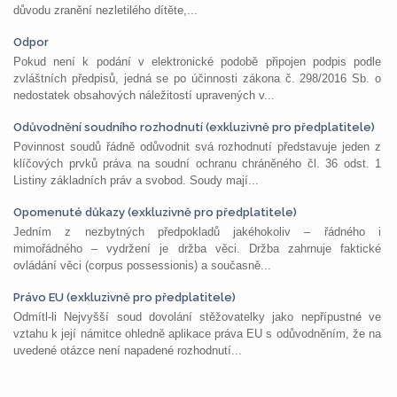
důvodu zranění nezletilého dítěte,...
Odpor
Pokud není k podání v elektronické podobě připojen podpis podle
zvláštních předpisů, jedná se po účinnosti zákona č. 298/2016 Sb. o
nedostatek obsahových náležitostí upravených v...
Odůvodnění soudního rozhodnutí (exkluzivně pro předplatitele)
Povinnost soudů řádně odůvodnit svá rozhodnutí představuje jeden z
klíčových prvků práva na soudní ochranu chráněného čl. 36 odst. 1
Listiny základních práv a svobod. Soudy mají...
Opomenuté důkazy (exkluzivně pro předplatitele)
Jedním z nezbytných předpokladů jakéhokoliv – řádného i
mimořádného – vydržení je držba věci. Držba zahrnuje faktické
ovládání věci (corpus possessionis) a současně...
Právo EU (exkluzivně pro předplatitele)
Odmítl-li Nejvyšší soud dovolání stěžovatelky jako nepřípustné ve
vztahu k její námitce ohledně aplikace práva EU s odůvodněním, že na
uvedené otázce není napadené rozhodnutí...