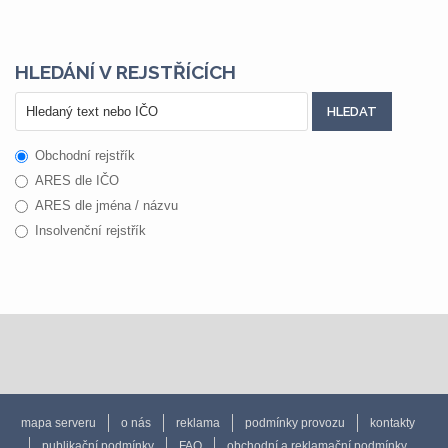
HLEDÁNÍ V REJSTŘÍCÍCH
Obchodní rejstřík
ARES dle IČO
ARES dle jména / názvu
Insolvenční rejstřík
mapa serveru
o nás
reklama
podmínky provozu
kontakty
publikační podmínky
FAQ
obchodní a reklamační podmínky