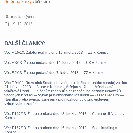
Směnné kurzy
vůči euru
redakce (sar)
19. 12. 2012
DALŠÍ ČLÁNKY:
Věc F-15/13: Žaloba podaná dne 11. února 2013 — ZZ v. Komise
Věc F-3/13: Žaloba podaná dne 14. ledna 2013 — CK v. Komise
Věc F-2/13: Žaloba podaná dne 7. ledna 2013 — ZZ v. Komise
Věc F-94/11: Rozsudek Soudu pro veřejnou službu (druhého senátu) ze dne
21. března 2013 — Brune v. Komise („Veřejná služba — Všeobecné
výběrové řízení — Zrušení rozhodnutí o nezapsání na seznam uchazečů
vhodných k přijetí — Výkon pravomocného rozsudku — Zásada legality —
Námitka protiprávnosti vznesená proti rozhodnutí o znovuotevření
výběrového řízení“)
Věc T-167/13: Žaloba podaná dne 18. března 2013 — Comune di Milano v.
Komise
Věc T-152/13: Žaloba podaná dne 15. března 2013 — Sea Handling v.
Komise