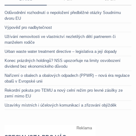
Odůvodnění rozhodnutí o nepoložení předběžné otázky Soudnímu
dvoru EU
Výpověď pro nadbytečnost
Užívání nemovitosti ve vlastnictví nezletilých dětí partnerem či
manželem rodiče
Urban waste water treatment directive – legislativa a její dopady
Konec prázdných holdingů? NSS upozorňuje na limity osvobození
dividend bez ekonomického důvodu
Nařízení o obalech a obalových odpadech (PPWR) – nová éra regulace
obalů v Evropské unii
Rekordní pokuta pro TEMU a nový celní režim pro levné zásilky ze
zemí mimo EU
Uzavírky místních i účelových komunikací a zřizování objížděk