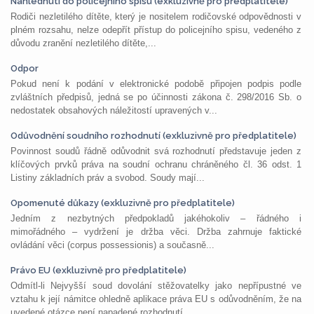
Nahlédnutí do policejního spisu (exkluzivně pro předplatitele)
Rodiči nezletilého dítěte, který je nositelem rodičovské odpovědnosti v
plném rozsahu, nelze odepřít přístup do policejního spisu, vedeného z
důvodu zranění nezletilého dítěte,...
Odpor
Pokud není k podání v elektronické podobě připojen podpis podle
zvláštních předpisů, jedná se po účinnosti zákona č. 298/2016 Sb. o
nedostatek obsahových náležitostí upravených v...
Odůvodnění soudního rozhodnutí (exkluzivně pro předplatitele)
Povinnost soudů řádně odůvodnit svá rozhodnutí představuje jeden z
klíčových prvků práva na soudní ochranu chráněného čl. 36 odst. 1
Listiny základních práv a svobod. Soudy mají...
Opomenuté důkazy (exkluzivně pro předplatitele)
Jedním z nezbytných předpokladů jakéhokoliv – řádného i
mimořádného – vydržení je držba věci. Držba zahrnuje faktické
ovládání věci (corpus possessionis) a současně...
Právo EU (exkluzivně pro předplatitele)
Odmítl-li Nejvyšší soud dovolání stěžovatelky jako nepřípustné ve
vztahu k její námitce ohledně aplikace práva EU s odůvodněním, že na
uvedené otázce není napadené rozhodnutí...