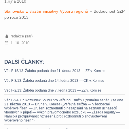
1.října 2010
Stanovisko z vlastní iniciativy Výboru regionů
– Budoucnost SZP
po roce 2013
redakce (sar)
1. 10. 2010
DALŠÍ ČLÁNKY:
Věc F-15/13: Žaloba podaná dne 11. února 2013 — ZZ v. Komise
Věc F-3/13: Žaloba podaná dne 14. ledna 2013 — CK v. Komise
Věc F-2/13: Žaloba podaná dne 7. ledna 2013 — ZZ v. Komise
Věc F-94/11: Rozsudek Soudu pro veřejnou službu (druhého senátu) ze dne
21. března 2013 — Brune v. Komise („Veřejná služba — Všeobecné
výběrové řízení — Zrušení rozhodnutí o nezapsání na seznam uchazečů
vhodných k přijetí — Výkon pravomocného rozsudku — Zásada legality —
Námitka protiprávnosti vznesená proti rozhodnutí o znovuotevření
výběrového řízení“)