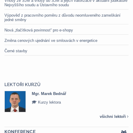
Vnosy ze SJM a vnosy do SJM a jejich valorizace v aktuální judikatuře
Nejvyššího soudu a Ústavního soudu
Výpověď z pracovního poměru z důvodu neomluveného zameškání
jedné směny
Nová „tlačítková povinnost“ pro e-shopy
Změna cenových ujednání ve smlouvách v energetice
Černé stavby
LEKTOŘI KURZŮ
Mgr. Marek Bednář
Kurzy lektora
všichni lektoři
KONFERENCE