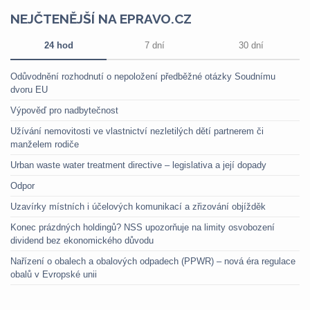
NEJČTENĚJŠÍ NA EPRAVO.CZ
24 hod
7 dní
30 dní
Odůvodnění rozhodnutí o nepoložení předběžné otázky Soudnímu
dvoru EU
Výpověď pro nadbytečnost
Užívání nemovitosti ve vlastnictví nezletilých dětí partnerem či
manželem rodiče
Urban waste water treatment directive – legislativa a její dopady
Odpor
Uzavírky místních i účelových komunikací a zřizování objížděk
Konec prázdných holdingů? NSS upozorňuje na limity osvobození
dividend bez ekonomického důvodu
Nařízení o obalech a obalových odpadech (PPWR) – nová éra regulace
obalů v Evropské unii