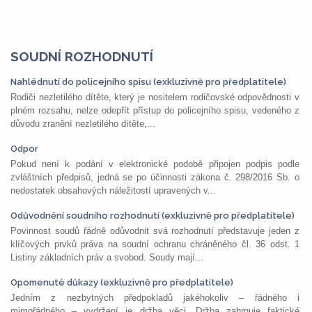
SOUDNÍ ROZHODNUTÍ
Nahlédnutí do policejního spisu (exkluzivně pro předplatitele)
Rodiči nezletilého dítěte, který je nositelem rodičovské odpovědnosti v
plném rozsahu, nelze odepřít přístup do policejního spisu, vedeného z
důvodu zranění nezletilého dítěte,...
Odpor
Pokud není k podání v elektronické podobě připojen podpis podle
zvláštních předpisů, jedná se po účinnosti zákona č. 298/2016 Sb. o
nedostatek obsahových náležitostí upravených v...
Odůvodnění soudního rozhodnutí (exkluzivně pro předplatitele)
Povinnost soudů řádně odůvodnit svá rozhodnutí představuje jeden z
klíčových prvků práva na soudní ochranu chráněného čl. 36 odst. 1
Listiny základních práv a svobod. Soudy mají...
Opomenuté důkazy (exkluzivně pro předplatitele)
Jedním z nezbytných předpokladů jakéhokoliv – řádného i
mimořádného – vydržení je držba věci. Držba zahrnuje faktické