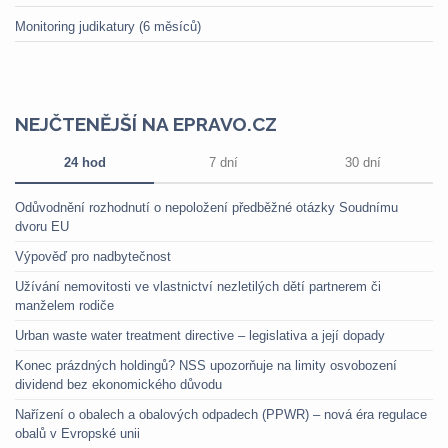
Monitoring judikatury (6 měsíců)
NEJČTENĚJŠÍ NA EPRAVO.CZ
24 hod
7 dní
30 dní
Odůvodnění rozhodnutí o nepoložení předběžné otázky Soudnímu
dvoru EU
Výpověď pro nadbytečnost
Užívání nemovitosti ve vlastnictví nezletilých dětí partnerem či
manželem rodiče
Urban waste water treatment directive – legislativa a její dopady
Konec prázdných holdingů? NSS upozorňuje na limity osvobození
dividend bez ekonomického důvodu
Nařízení o obalech a obalových odpadech (PPWR) – nová éra regulace
obalů v Evropské unii