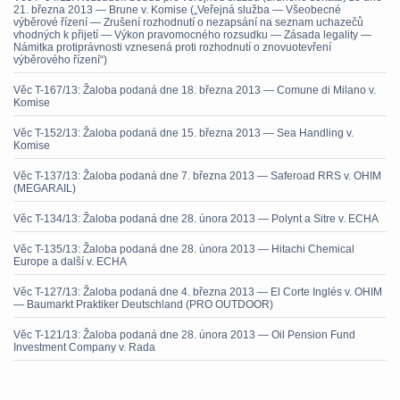
21. března 2013 — Brune v. Komise („Veřejná služba — Všeobecné
výběrové řízení — Zrušení rozhodnutí o nezapsání na seznam uchazečů
vhodných k přijetí — Výkon pravomocného rozsudku — Zásada legality —
Námitka protiprávnosti vznesená proti rozhodnutí o znovuotevření
výběrového řízení“)
Věc T-167/13: Žaloba podaná dne 18. března 2013 — Comune di Milano v.
Komise
Věc T-152/13: Žaloba podaná dne 15. března 2013 — Sea Handling v.
Komise
Věc T-137/13: Žaloba podaná dne 7. března 2013 — Saferoad RRS v. OHIM
(MEGARAIL)
Věc T-134/13: Žaloba podaná dne 28. února 2013 — Polynt a Sitre v. ECHA
Věc T-135/13: Žaloba podaná dne 28. února 2013 — Hitachi Chemical
Europe a další v. ECHA
Věc T-127/13: Žaloba podaná dne 4. března 2013 — El Corte Inglés v. OHIM
— Baumarkt Praktiker Deutschland (PRO OUTDOOR)
Věc T-121/13: Žaloba podaná dne 28. února 2013 — Oil Pension Fund
Investment Company v. Rada