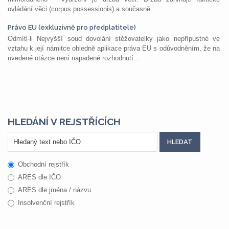
ovládání věci (corpus possessionis) a současně...
Právo EU (exkluzivně pro předplatitele)
Odmítl-li Nejvyšší soud dovolání stěžovatelky jako nepřípustné ve
vztahu k její námitce ohledně aplikace práva EU s odůvodněním, že na
uvedené otázce není napadené rozhodnutí...
HLEDÁNÍ V REJSTŘÍCÍCH
Obchodní rejstřík
ARES dle IČO
ARES dle jména / názvu
Insolvenční rejstřík