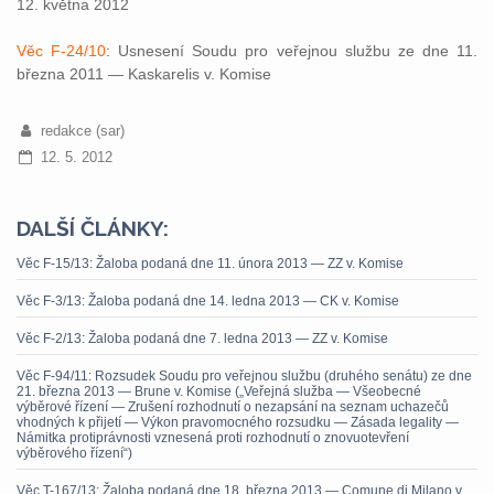
12. května 2012
Věc F-24/10
: Usnesení Soudu pro veřejnou službu ze dne 11.
března 2011 — Kaskarelis v. Komise
redakce (sar)
12. 5. 2012
DALŠÍ ČLÁNKY:
Věc F-15/13: Žaloba podaná dne 11. února 2013 — ZZ v. Komise
Věc F-3/13: Žaloba podaná dne 14. ledna 2013 — CK v. Komise
Věc F-2/13: Žaloba podaná dne 7. ledna 2013 — ZZ v. Komise
Věc F-94/11: Rozsudek Soudu pro veřejnou službu (druhého senátu) ze dne
21. března 2013 — Brune v. Komise („Veřejná služba — Všeobecné
výběrové řízení — Zrušení rozhodnutí o nezapsání na seznam uchazečů
vhodných k přijetí — Výkon pravomocného rozsudku — Zásada legality —
Námitka protiprávnosti vznesená proti rozhodnutí o znovuotevření
výběrového řízení“)
Věc T-167/13: Žaloba podaná dne 18. března 2013 — Comune di Milano v.