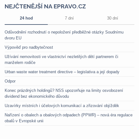
NEJČTENĚJŠÍ NA EPRAVO.CZ
24 hod
7 dní
30 dní
Odůvodnění rozhodnutí o nepoložení předběžné otázky Soudnímu
dvoru EU
Výpověď pro nadbytečnost
Užívání nemovitosti ve vlastnictví nezletilých dětí partnerem či
manželem rodiče
Urban waste water treatment directive – legislativa a její dopady
Odpor
Konec prázdných holdingů? NSS upozorňuje na limity osvobození
dividend bez ekonomického důvodu
Uzavírky místních i účelových komunikací a zřizování objížděk
Nařízení o obalech a obalových odpadech (PPWR) – nová éra regulace
obalů v Evropské unii