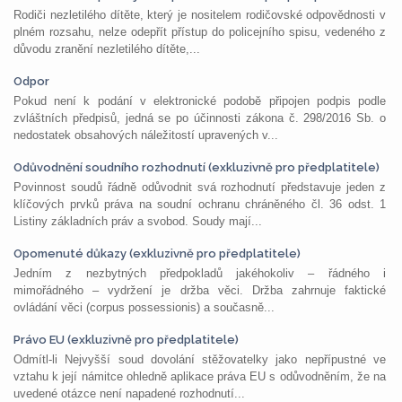
Rodiči nezletilého dítěte, který je nositelem rodičovské odpovědnosti v
plném rozsahu, nelze odepřít přístup do policejního spisu, vedeného z
důvodu zranění nezletilého dítěte,...
Odpor
Pokud není k podání v elektronické podobě připojen podpis podle
zvláštních předpisů, jedná se po účinnosti zákona č. 298/2016 Sb. o
nedostatek obsahových náležitostí upravených v...
Odůvodnění soudního rozhodnutí (exkluzivně pro předplatitele)
Povinnost soudů řádně odůvodnit svá rozhodnutí představuje jeden z
klíčových prvků práva na soudní ochranu chráněného čl. 36 odst. 1
Listiny základních práv a svobod. Soudy mají...
Opomenuté důkazy (exkluzivně pro předplatitele)
Jedním z nezbytných předpokladů jakéhokoliv – řádného i
mimořádného – vydržení je držba věci. Držba zahrnuje faktické
ovládání věci (corpus possessionis) a současně...
Právo EU (exkluzivně pro předplatitele)
Odmítl-li Nejvyšší soud dovolání stěžovatelky jako nepřípustné ve
vztahu k její námitce ohledně aplikace práva EU s odůvodněním, že na
uvedené otázce není napadené rozhodnutí...