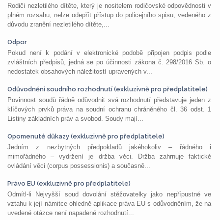
Rodiči nezletilého dítěte, který je nositelem rodičovské odpovědnosti v
plném rozsahu, nelze odepřít přístup do policejního spisu, vedeného z
důvodu zranění nezletilého dítěte,...
Odpor
Pokud není k podání v elektronické podobě připojen podpis podle
zvláštních předpisů, jedná se po účinnosti zákona č. 298/2016 Sb. o
nedostatek obsahových náležitostí upravených v...
Odůvodnění soudního rozhodnutí (exkluzivně pro předplatitele)
Povinnost soudů řádně odůvodnit svá rozhodnutí představuje jeden z
klíčových prvků práva na soudní ochranu chráněného čl. 36 odst. 1
Listiny základních práv a svobod. Soudy mají...
Opomenuté důkazy (exkluzivně pro předplatitele)
Jedním z nezbytných předpokladů jakéhokoliv – řádného i
mimořádného – vydržení je držba věci. Držba zahrnuje faktické
ovládání věci (corpus possessionis) a současně...
Právo EU (exkluzivně pro předplatitele)
Odmítl-li Nejvyšší soud dovolání stěžovatelky jako nepřípustné ve
vztahu k její námitce ohledně aplikace práva EU s odůvodněním, že na
uvedené otázce není napadené rozhodnutí...