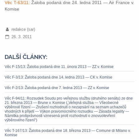
Věc T-63/11:
Žaloba podaná dne 24. ledna 2011 — Air France v.
Komise
redakce (sar)
26. 3. 2011
DALŠÍ ČLÁNKY:
Věc F-15/13: Žaloba podaná dne 11. února 2013 — ZZ v. Komise
Věc F-3/13: Žaloba podaná dne 14. ledna 2013 — CK v. Komise
Věc F-2/13: Žaloba podaná dne 7. ledna 2013 — ZZ v. Komise
Věc F-94/11: Rozsudek Soudu pro veřejnou službu (druhého senátu) ze dne
21. března 2013 — Brune v. Komise („Veřejná služba — Všeobecné
výběrové řízení — Zrušení rozhodnutí o nezapsání na seznam uchazečů
vhodných k přijetí — Výkon pravomocného rozsudku — Zásada legality —
Námitka protiprávnosti vznesená proti rozhodnutí o znovuotevření
výběrového řízení“)
Věc T-167/13: Žaloba podaná dne 18. března 2013 — Comune di Milano v.
Komise