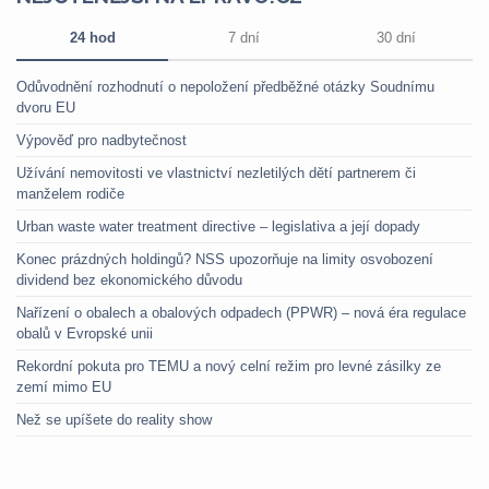
24 hod
7 dní
30 dní
Odůvodnění rozhodnutí o nepoložení předběžné otázky Soudnímu
dvoru EU
Výpověď pro nadbytečnost
Užívání nemovitosti ve vlastnictví nezletilých dětí partnerem či
manželem rodiče
Urban waste water treatment directive – legislativa a její dopady
Konec prázdných holdingů? NSS upozorňuje na limity osvobození
dividend bez ekonomického důvodu
Nařízení o obalech a obalových odpadech (PPWR) – nová éra regulace
obalů v Evropské unii
Rekordní pokuta pro TEMU a nový celní režim pro levné zásilky ze
zemí mimo EU
Než se upíšete do reality show