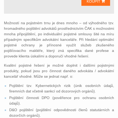
KOUPIT
Možností na pojistném trnu je dnes mnoho – od výhodného tzv.
hromadného pojištění advokátů prostřednictvím ČAK s možnostmi
mnoha připojištění, po individuální pojistné smlouvy šité na míru
případným specifikům advokátní kanceláře. Při hledání optimální
pojistné ochrany je přínosné využít služeb zkušeného
pojišťovacího makléře, který zná specifika dané profese a
provede klienta úskalími a doporučí vhodné řešení.
Kvalitní pojistné řešení je možné doplnit i dalšími pojistnými
produkty, pokud jsou pro činnost daného advokáta / advokátní
kancelář vhodné. Může se jednat např. o:
Pojištění tzv. Kybernetických rizik (únik osobních údajů,
firemních dat včetně sankcí od dozorových orgánů).
Pojištění činnosti DPO (pověřence pro ochranu osobních
údajů).
D&O pojištění (pojištění odpovědnosti členů statutárních a
dozorčích orgánů).