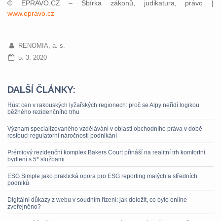
© EPRAVO.CZ – Sbírka zákonů, judikatura, právo |
www.epravo.cz
RENOMIA, a. s.
5. 3. 2020
DALŠÍ ČLÁNKY:
Růst cen v rakouských lyžařských regionech: proč se Alpy neřídí logikou
běžného rezidenčního trhu
Význam specializovaného vzdělávání v oblasti obchodního práva v době
rostoucí regulatorní náročnosti podnikání
Prémiový rezidenční komplex Bakers Court přináší na realitní trh komfortní
bydlení s 5* službami
ESG Simple jako praktická opora pro ESG reporting malých a středních
podniků
Digitální důkazy z webu v soudním řízení: jak doložit, co bylo online
zveřejněno?