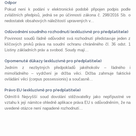
Odpor
Pokud není k podání v elektronické podobě připojen podpis podle
zvláštních předpisů, jedná se po účinnosti zákona č. 298/2016 Sb. o
nedostatek obsahových náležitostí upravených v...
Odůvodnění soudního rozhodnutí (exkluzivně pro předplatitele)
Povinnost soudů řádně odůvodnit svá rozhodnutí představuje jeden z
klíčových prvků práva na soudní ochranu chráněného čl. 36 odst. 1
Listiny základních práv a svobod. Soudy mají...
Opomenuté důkazy (exkluzivně pro předplatitele)
Jedním z nezbytných předpokladů jakéhokoliv – řádného i
mimořádného – vydržení je držba věci. Držba zahrnuje faktické
ovládání věci (corpus possessionis) a současně...
Právo EU (exkluzivně pro předplatitele)
Odmítl-li Nejvyšší soud dovolání stěžovatelky jako nepřípustné ve
vztahu k její námitce ohledně aplikace práva EU s odůvodněním, že na
uvedené otázce není napadené rozhodnutí...