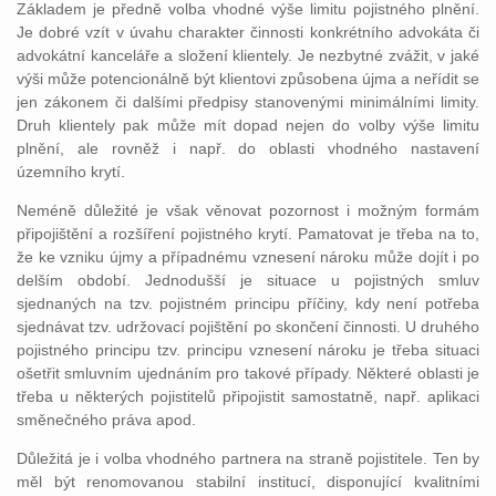
Základem je předně volba vhodné výše limitu pojistného plnění.
Je dobré vzít v úvahu charakter činnosti konkrétního advokáta či
advokátní kanceláře a složení klientely. Je nezbytné zvážit, v jaké
výši může potencionálně být klientovi způsobena újma a neřídit se
jen zákonem či dalšími předpisy stanovenými minimálními limity.
Druh klientely pak může mít dopad nejen do volby výše limitu
plnění, ale rovněž i např. do oblasti vhodného nastavení
územního krytí.
Neméně důležité je však věnovat pozornost i možným formám
připojištění a rozšíření pojistného krytí. Pamatovat je třeba na to,
že ke vzniku újmy a případnému vznesení nároku může dojít i po
delším období. Jednodušší je situace u pojistných smluv
sjednaných na tzv. pojistném principu příčiny, kdy není potřeba
sjednávat tzv. udržovací pojištění po skončení činnosti. U druhého
pojistného principu tzv. principu vznesení nároku je třeba situaci
ošetřit smluvním ujednáním pro takové případy. Některé oblasti je
třeba u některých pojistitelů připojistit samostatně, např. aplikaci
směnečného práva apod.
Důležitá je i volba vhodného partnera na straně pojistitele. Ten by
měl být renomovanou stabilní institucí, disponující kvalitními