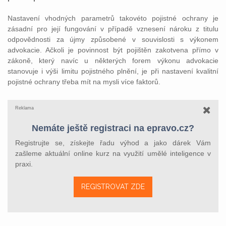
Nastavení vhodných parametrů takovéto pojistné ochrany je
zásadní pro její fungování v případě vznesení nároku z titulu
odpovědnosti za újmy způsobené v souvislosti s výkonem
advokacie. Ačkoli je povinnost být pojištěn zakotvena přímo v
zákoně, který navíc u některých forem výkonu advokacie
stanovuje i výši limitu pojistného plnění, je při nastavení kvalitní
pojistné ochrany třeba mít na mysli více faktorů.
Reklama
Nemáte ještě registraci na epravo.cz?
Registrujte se, získejte řadu výhod a jako dárek Vám
zašleme aktuální online kurz na využití umělé inteligence v
praxi.
REGISTROVAT ZDE