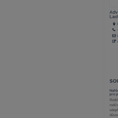
SO
Nahl
pro 
Rodič
rodič
odepř
důvod