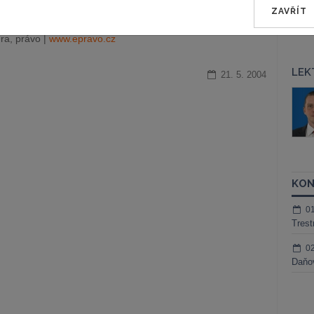
ZAVŘÍT
ra, právo |
www.epravo.cz
LEK
21. 5. 2004
áš Sokol
JUDr. Martin Maisner, Ph.D.,
MCIArb
ktora
Kurzy lektora
KON
0
Trest
0
Daňov