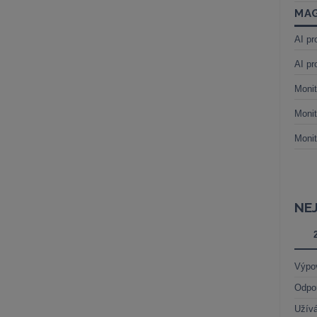
MAG
AI pr
AI pr
Monit
Monit
Monit
NE
Výpo
Odpo
Užívá