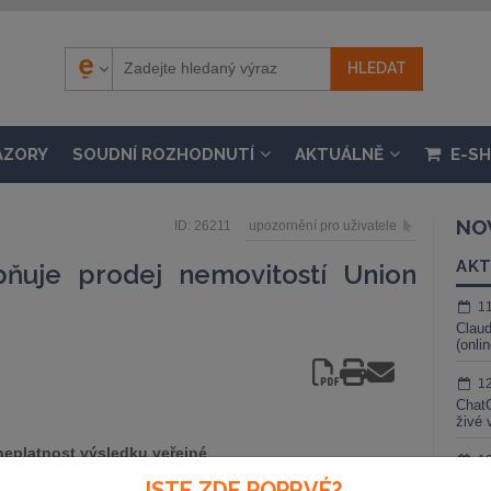
ÁZORY
SOUDNÍ ROZHODNUTÍ
AKTUÁLNĚ
E-S
NO
ID: 26211
upozornění pro uživatele
AKT
bňuje prodej nemovitostí Union
1
Claud
(onli
1
ChatG
živé 
eplatnost výsledku veřejné
1
stí z majetku zkrachovalé
Gemin
JSTE ZDE POPRVÉ?