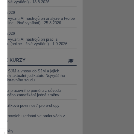
ne - živé vysílání) - 18.8.2026
5.08.2026
ické využití AI nástrojů při analýze a tvorbě
 (online - živé vysílání) - 25.8.2026
1.09.2026
ické využití AI nástrojů při práci s
aturou (online - živé vysílání) - 1.9.2026
INE KURZY
y ze SJM a vnosy do SJM a jejich
izace v aktuální judikatuře Nejvyššího
u a Ústavního soudu
věď z pracovního poměru z důvodu
luveného zameškání jedné směny
„tlačítková povinnost“ pro e-shopy
a cenových ujednání ve smlouvách v
etice
é stavby