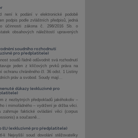
or
d není k podání v elektronické podobě
jen podpis podle zvláštních předpisů, jedná
o účinnosti zákona č. 298/2016 Sb. o
statek obsahových náležitostí upravených
odnění soudního rozhodnutí
luzivně pro předplatitele)
nost soudů řádně odůvodnit svá rozhodnutí
stavuje jeden z klíčových prvků práva na
í ochranu chráněného čl. 36 odst. 1 Listiny
dních práv a svobod. Soudy mají...
enuté důkazy (exkluzivně pro
platitele)
m z nezbytných předpokladů jakéhokoliv –
ho i mimořádného – vydržení je držba věci.
 zahrnuje faktické ovládání věci (corpus
ssionis) a současně...
o EU (exkluzivně pro předplatitele)
l-li Nejvyšší soud dovolání stěžovatelky