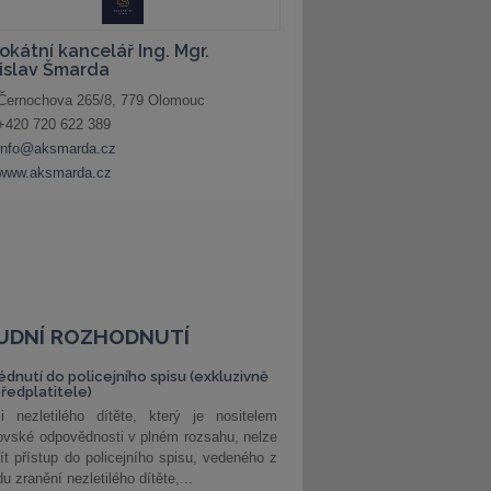
UDNÍ ROZHODNUTÍ
édnutí do policejního spisu (exkluzivně
předplatitele)
i nezletilého dítěte, který je nositelem
ovské odpovědnosti v plném rozsahu, nelze
ít přístup do policejního spisu, vedeného z
u zranění nezletilého dítěte,...