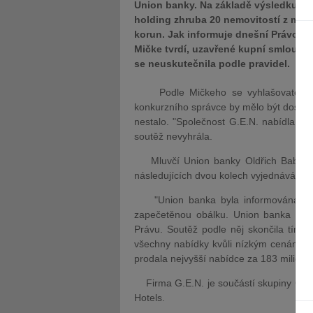
Union banky. Na základě výsledku so
holding zhruba 20 nemovitostí z maje
korun. Jak informuje dnešní Právo, p
Mičke tvrdí, uzavřené kupní smlouvy 
se neuskutečnila podle pravidel.
Podle Mičkeho se vyhlašovatel veřejn
konkurzního správce by mělo být dosažen
nestalo. "Společnost G.E.N. nabídla ne
soutěž nevyhrála.
Mluvčí Union banky Oldřich Babický s
následujících dvou kolech vyjednávání n
"Union banka byla informována, že 
zapečetěnou obálku. Union banka neví,
Právu. Soutěž podle něj skončila tím,
všechny nabídky kvůli nízkým cenám. S
prodala nejvyšší nabídce za 183 milionů k
Firma G.E.N. je součástí skupiny Cimex
Hotels.