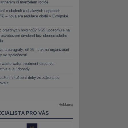
partnerem či manželem rodiče
ení o obalech a obalových odpadech
) – nová éra regulace obalů v Evropské
c prázdných holdingů? NSS upozorňuje na
y osvobození dividend bez ekonomického
du
s a paragrafy, díl 39.: Jak na organizační
y ve společnosti
 waste water treatment directive –
lativa a její dopady
oužení zkušební doby ze zákona po
novele