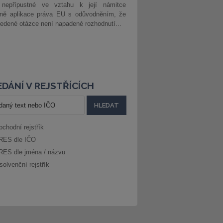
 nepřípustné ve vztahu k její námitce
dně aplikace práva EU s odůvodněním, že
edené otázce není napadené rozhodnutí...
DÁNÍ V REJSTŘÍCÍCH
bchodní rejstřík
RES dle IČO
RES dle jména / názvu
solvenční rejstřík