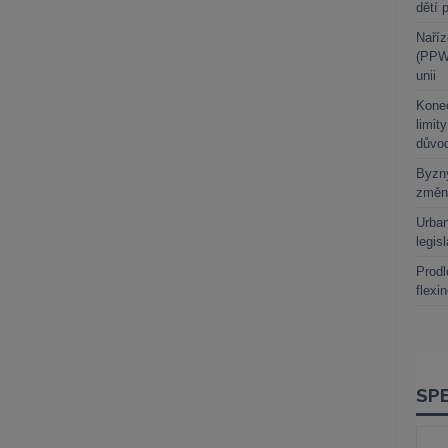
dětí 
Naříz
(PPWR
unii
Kone
limit
důvo
Byzny
změn
Urban
legis
Prodl
flexi