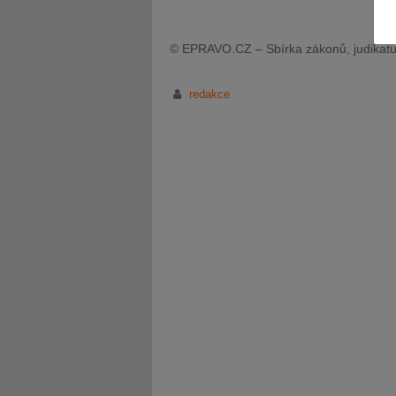
© EPRAVO.CZ – Sbírka zákonů, judikatu
redakce
JUDr. Tomáš Nielsen
JUDr. Tom
Kurzy lektora
Kurzy le