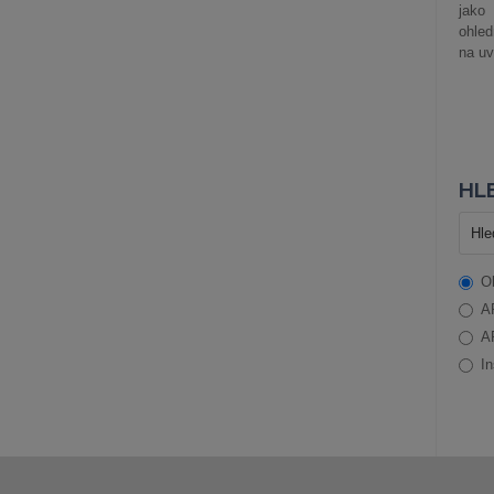
jako
ohle
na uv
HLE
O
A
A
In