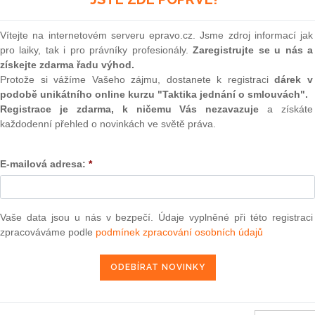
utěže koupila firma Aspana
(onli
tku banky za 183 milionů
2
rávní zástupce G.E.N. Martin
Vítejte na internetovém serveru epravo.cz. Jsme zdroj informací jak
Prakt
jsou neplatné, protože soutěž
pro laiky, tak i pro právníky profesionály.
Zaregistrujte se u nás a
smluv
získejte zdarma řadu výhod.
0
Protože si vážíme Vašeho zájmu, dostanete k registraci
dárek v
é obchodní soutěže neřídil jejími pravidly. Povinností
Prakt
podobě unikátního online kurzu "Taktika jednání o smlouvách".
judik
í co nejvyššího výnosu z prodeje majetku a to se podle něj
Registrace je zdarma, k ničemu Vás nezavazuje
a získáte
jvyšší kupní cenu, splnila veškeré podmínky soutěže, avšak
každodenní přehled o novinkách ve světě práva.
ONL
 tím nesouhlasí. Firma G.E.N. podle něj v soutěži ani v
E-mailová adresa:
*
Vnos
ejvyšší cenu nenabídla.
valor
soud
společnost G.E.N. doručila k notářce v minulých dnech
Výpo
 co obsahuje, a tuto obálku nepřevezme," sdělil Babický
Vaše data jsou u nás v bezpečí. Údaje vyplněné při této registraci
neom
 že správkyně po projednání s věřitelským výborem odmítla
zpracováváme podle
podmínek zpracování osobních údajů
oubor nemovitostí po dalším vyjednávání se zájemci banka
Nová 
orun a věřitelský výbor transakci schválil.
Změn
energ
. Ta kromě jiného vlastní největší hotelovou síť v ČR Orea
Čern