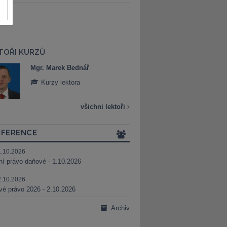
TOŘI KURZŮ
Mgr. Marek Bednář
Mgr. Veronika 
Kurzy lektora
Kurzy lektora
všichni lektoři
FERENCE
1.10.2026
ní právo daňové - 1.10.2026
2.10.2026
é právo 2026 - 2.10.2026
Archiv