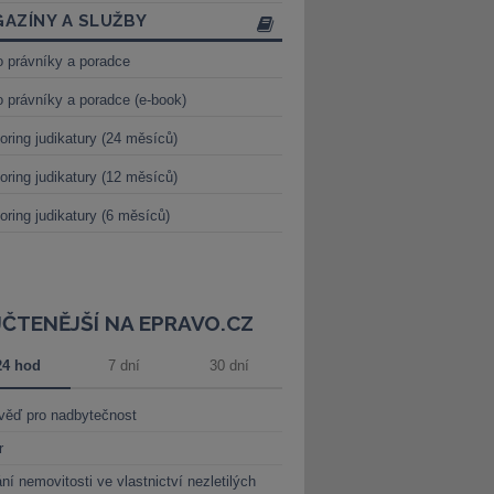
AZÍNY A SLUŽBY
o právníky a poradce
o právníky a poradce (e-book)
oring judikatury (24 měsíců)
oring judikatury (12 měsíců)
oring judikatury (6 měsíců)
JČTENĚJŠÍ NA EPRAVO.CZ
24 hod
7 dní
30 dní
věď pro nadbytečnost
r
ní nemovitosti ve vlastnictví nezletilých