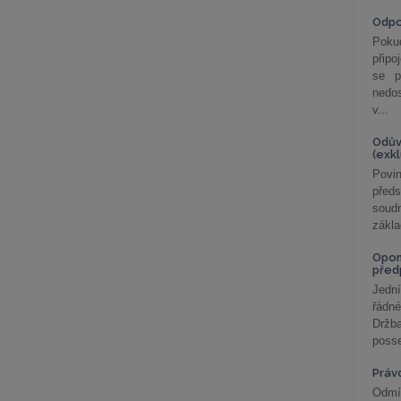
Odp
Poku
připo
se p
nedo
v...
Odův
(exk
Povin
před
soudn
zákla
Opom
před
Jední
řádné
Držba
posse
Práv
Odmít