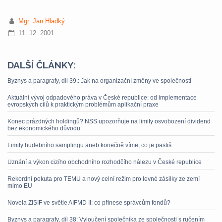
Mgr. Jan Hladký
11. 12. 2001
DALŠÍ ČLÁNKY:
Byznys a paragrafy, díl 39.: Jak na organizační změny ve společnosti
Aktuální vývoj odpadového práva v České republice: od implementace
evropských cílů k praktickým problémům aplikační praxe
Konec prázdných holdingů? NSS upozorňuje na limity osvobození dividend
bez ekonomického důvodu
Limity hudebního samplingu aneb konečně víme, co je pastiš
Uznání a výkon cizího obchodního rozhodčího nálezu v České republice
Rekordní pokuta pro TEMU a nový celní režim pro levné zásilky ze zemí
mimo EU
Novela ZISIF ve světle AIFMD II: co přinese správcům fondů?
Byznys a paragrafy, díl 38: Vyloučení společníka ze společnosti s ručením