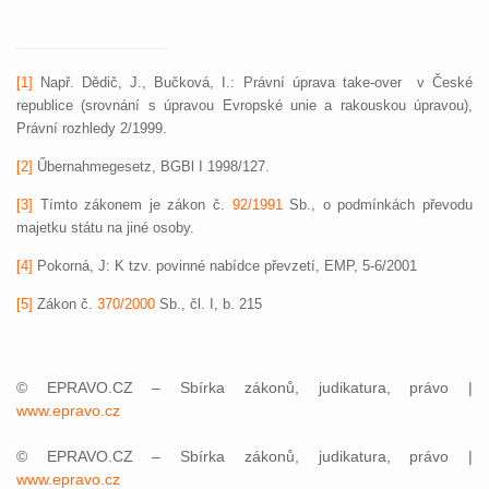
[1]
Např. Dědič, J., Bučková, I.: Právní úprava take-over
v České
republice (srovnání s úpravou Evropské unie a rakouskou úpravou),
Právní rozhledy 2/1999.
[2]
Űbernahmegesetz, BGBl I 1998/127.
[3]
Tímto zákonem je zákon č.
92/1991
Sb., o podmínkách převodu
majetku státu na jiné osoby.
[4]
Pokorná, J: K tzv. povinné nabídce převzetí, EMP, 5-6/2001
[5]
Zákon č.
370/2000
Sb., čl. I, b. 215
© EPRAVO.CZ – Sbírka zákonů, judikatura, právo |
www.epravo.cz
© EPRAVO.CZ – Sbírka zákonů, judikatura, právo |
www.epravo.cz