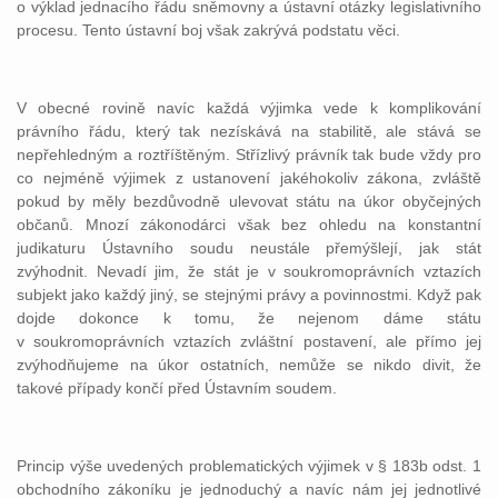
o výklad jednacího řádu sněmovny a ústavní otázky legislativního
procesu. Tento ústavní boj však zakrývá podstatu věci.
V obecné rovině navíc každá výjimka vede k komplikování
právního řádu, který tak nezískává na stabilitě, ale stává se
nepřehledným a roztříštěným. Střízlivý právník tak bude vždy pro
co nejméně výjimek z ustanovení jakéhokoliv zákona, zvláště
pokud by měly bezdůvodně ulevovat státu na úkor obyčejných
občanů. Mnozí zákonodárci však bez ohledu na konstantní
judikaturu Ústavního soudu neustále přemýšlejí, jak stát
zvýhodnit. Nevadí jim, že stát je v soukromoprávních vztazích
subjekt jako každý jiný, se stejnými právy a povinnostmi. Když pak
dojde dokonce k tomu, že nejenom dáme státu
v soukromoprávních vztazích zvláštní postavení, ale přímo jej
zvýhodňujeme na úkor ostatních, nemůže se nikdo divit, že
takové případy končí před Ústavním soudem.
Princip výše uvedených problematických výjimek v § 183b odst. 1
obchodního zákoníku je jednoduchý a navíc nám jej jednotlivé