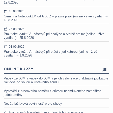
12.8.2026
18.08.2026
Gemini a NotebookLM od A do Z v právní praxi (online - živé vysílání) -
18.8.2026
25.08.2026
Praktické využití AI nástrojů při analýze a tvorbě smluv (online - živé
vysílání) - 25.8.2026
01.09.2026
Praktické využití AI nástrojů při práci s judikaturou (online - živé
vysílání) - 1.9.2026
ONLINE KURZY
Vnosy ze SJM a vnosy do SJM a jejich valorizace v aktuální judikatuře
Nejvyššího soudu a Ústavního soudu
Výpověď z pracovního poměru z důvodu neomluveného zameškání
jedné směny
Nová „tlačítková povinnost“ pro e-shopy
Změna cenových ujednání ve smlouvách v energetice