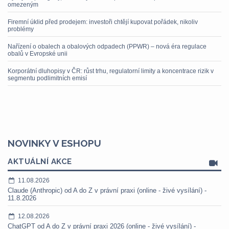
omezeným
Firemní úklid před prodejem: investoři chtějí kupovat pořádek, nikoliv
problémy
Nařízení o obalech a obalových odpadech (PPWR) – nová éra regulace
obalů v Evropské unii
Korporátní dluhopisy v ČR: růst trhu, regulatorní limity a koncentrace rizik v
segmentu podlimitních emisí
NOVINKY V ESHOPU
AKTUÁLNÍ AKCE
11.08.2026
Claude (Anthropic) od A do Z v právní praxi (online - živé vysílání) -
11.8.2026
12.08.2026
ChatGPT od A do Z v právní praxi 2026 (online - živé vysílání) -