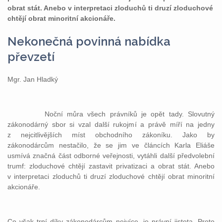
obrat stát. Anebo v interpretaci zloduchů ti druzí zloduchové
chtějí obrat minoritní akcionáře.
Nekonečná povinná nabídka
převzetí
Mgr. Jan Hladký
Noční můra všech právníků je opět tady. Slovutný
zákonodárný sbor si vzal další rukojmí a právě míří na jedny
z nejcitlivějších míst obchodního zákoníku. Jako by
zákonodárcům nestačilo, že se jim ve článcích Karla Eliáše
usmívá značná část odborné veřejnosti, vytáhli další předvolební
trumf: zloduchové chtějí zastavit privatizaci a obrat stát. Anebo
v interpretaci zloduchů ti druzí zloduchové chtějí obrat minoritní
akcionáře.
Co však trpí díky zákonodárcům nejvíce, je právní jistota. Proto