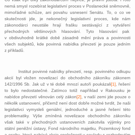
nemá smysl rozebírat legislativní proces v Poslanecké sněmovně,
mimořádné schůze, ani povahu usnesení Senátu. To, o co ve
skutečnosti jde, je nekonečný legislativní proces, kde nám
zákonodárci neustále hrají frašku sestávající z vytváření
přechodných většinových hlasování. Tyto hlasování pak
v obdivuhodně krátké době zásadně mění práva a povinnosti
všech subjektů, kde povinná nabídka převzetí je pouze jedním
z příkladů.
Institut povinné nabídky převzetí, resp. povinného odkupu
akcií byl vložen novelizací do obchodního zákoníku zákonem
142/1996 Sb. Jak už v té době mnozí autoři poukázali
[1]
, řešení
to bylo nedostatečné. Zatímco totiž například v Rakousku je
nabídce převzetí věnován celý zákon
[2]
, v naší zemi jde pouze o
několik ustanovení, přičemž není dost dobře možné tvrdit, že naši
legislativci vymysleli geniální, jednoduché a jasné řešení této
problematiky. Výše zmíněná novelizace obchodního zákoníku
však také v přechodných ustanoveních zakotvila výjimky pro
státní peněžní ústavy, Fond národního majetku, Pozemkový fond
a osobu, která nabývá akcie společnosti v souladu s rozhodnutím