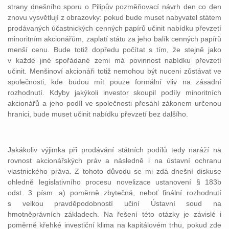
strany dnešního sporu o Pilipův pozměňovací návrh den co den
znovu vysvětlují z obrazovky: pokud bude muset nabyvatel státem
prodávaných účastnických cenných papírů učinit nabídku převzetí
minoritním akcionářům, zaplatí státu za jeho balík cenných papírů
menší cenu. Bude totiž dopředu počítat s tím, že stejně jako
v každé jiné spořádané zemi má povinnost nabídku převzetí
učinit. Menšinoví akcionáři totiž nemohou být nuceni zůstávat ve
společnosti, kde budou mít pouze formální vliv na zásadní
rozhodnutí. Kdyby jakýkoli investor skoupil podíly minoritních
akcionářů a jeho podíl ve společnosti přesáhl zákonem určenou
hranici, bude muset učinit nabídku převzetí bez dalšího.
Jakákoliv výjimka při prodávání státních podílů tedy naráží na
rovnost akcionářských práv a následně i na ústavní ochranu
vlastnického práva. Z tohoto důvodu se mi zdá dnešní diskuse
ohledně legislativního procesu novelizace ustanovení § 183b
odst. 3 písm. a) poměrně zbytečná, neboť finální rozhodnutí
s velkou pravděpodobností učiní Ústavní soud na
hmotněprávních základech. Na řešení této otázky je závislé i
poměrně křehké investiční klima na kapitálovém trhu, pokud zde