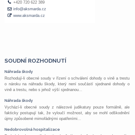
SOUDNÍ ROZHODNUTÍ
Náhrada škody
Rozhodují-li obecné soudy v řízení o schválení dohody o vině a trestu
o nároku na náhradu škody, který není součástí sjednané dohody o
vině a trestu, nebo s jehož výší sjednanou...
Náhrada škody
Vychází-li obecné soudy z nálezové judikatury pouze formálně, ale
fakticky postupují tak, že vyloučí možnost, aby se mohl odškodnění
újmy způsobené mimořádnými opatřeními...
Nedobrovolná hospitalizace