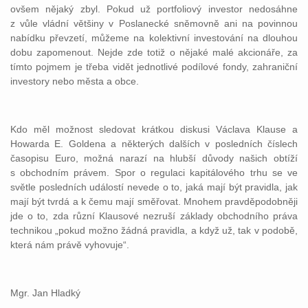
ovšem nějaký zbyl. Pokud už portfoliový investor nedosáhne
z vůle vládní většiny v Poslanecké sněmovně ani na povinnou
nabídku převzetí, můžeme na kolektivní investování na dlouhou
dobu zapomenout. Nejde zde totiž o nějaké malé akcionáře, za
tímto pojmem je třeba vidět jednotlivé podílové fondy, zahraniční
investory nebo města a obce.
Kdo měl možnost sledovat krátkou diskusi Václava Klause a
Howarda E. Goldena a některých dalších v posledních číslech
časopisu Euro, možná narazí na hlubší důvody našich obtíží
s obchodním právem. Spor o regulaci kapitálového trhu se ve
světle posledních událostí nevede o to, jaká mají být pravidla, jak
mají být tvrdá a k čemu mají směřovat. Mnohem pravděpodobněji
jde o to, zda různí Klausové nezruší základy obchodního práva
technikou „pokud možno žádná pravidla, a když už, tak v podobě,
která nám právě vyhovuje“.
Mgr. Jan Hladký