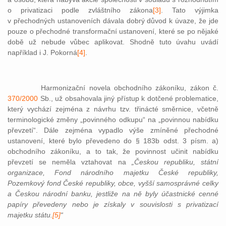
o privatizaci podle zvláštního zákona
[3]
. Tato výjimka
v přechodných ustanoveních dávala dobrý důvod k úvaze, že jde
pouze o přechodné transformační ustanovení, které se po nějaké
době už nebude vůbec aplikovat. Shodně tuto úvahu uvádí
například i J. Pokorná
[4]
.
Harmonizační novela obchodního zákoníku, zákon č.
370/2000
Sb., už obsahovala jiný přístup k dotčené problematice,
který vychází zejména z návrhu tzv. třinácté směrnice, včetně
terminologické změny „povinného odkupu“ na „povinnou nabídku
převzetí“. Dále zejména vypadlo výše zmíněné přechodné
ustanovení, které bylo převedeno do § 183b odst. 3 písm. a)
obchodního zákoníku, a to tak, že povinnost učinit nabídku
převzetí se neměla vztahovat na
„Českou republiku, státní
organizace, Fond národního majetku České republiky,
Pozemkový fond České republiky, obce, vyšší samosprávné celky
a Českou národní banku, jestliže na ně byly účastnické cenné
papíry převedeny nebo je získaly v souvislosti s privatizací
majetku státu.
[5]
“