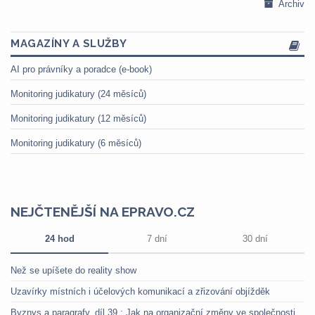
Archiv
MAGAZÍNY A SLUŽBY
AI pro právníky a poradce (e-book)
Monitoring judikatury (24 měsíců)
Monitoring judikatury (12 měsíců)
Monitoring judikatury (6 měsíců)
NEJČTENĚJŠÍ NA EPRAVO.CZ
24 hod
7 dní
30 dní
Než se upíšete do reality show
Uzavírky místních i účelových komunikací a zřizování objížděk
Byznys a paragrafy, díl 39.: Jak na organizační změny ve společnosti