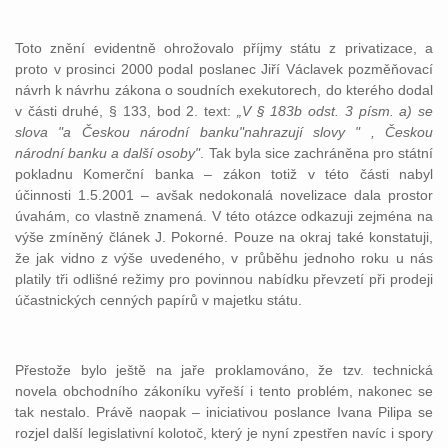
Toto znění evidentně ohrožovalo příjmy státu z privatizace, a
proto v prosinci 2000 podal poslanec Jiří Václavek pozměňovací
návrh k návrhu zákona o soudních exekutorech, do kterého dodal
v části druhé, § 133, bod 2. text:
„V § 183b odst. 3 písm. a) se
slova "a Českou národní banku"nahrazují slovy " , Českou
národní banku a další osoby"
. Tak byla sice zachráněna pro státní
pokladnu Komerční banka – zákon totiž v této části nabyl
účinnosti 1.5.2001 – avšak nedokonalá novelizace dala prostor
úvahám, co vlastně znamená. V této otázce odkazuji zejména na
výše zmíněný článek J. Pokorné. Pouze na okraj také konstatuji,
že jak vidno z výše uvedeného, v průběhu jednoho roku u nás
platily tři odlišné režimy pro povinnou nabídku převzetí při prodeji
účastnických cenných papírů v majetku státu.
Přestože bylo ještě na jaře proklamováno, že tzv. technická
novela obchodního zákoníku vyřeší i tento problém, nakonec se
tak nestalo. Právě naopak – iniciativou poslance Ivana Pilipa se
rozjel další legislativní kolotoč, který je nyní zpestřen navíc i spory