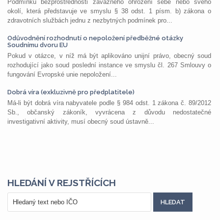
Podmínku bezprostřednosti závažného ohrožení sebe nebo svého
okolí, která představuje ve smyslu § 38 odst. 1 písm. b) zákona o
zdravotních službách jednu z nezbytných podmínek pro...
Odůvodnění rozhodnutí o nepoložení předběžné otázky
Soudnímu dvoru EU
Pokud v otázce, v níž má být aplikováno unijní právo, obecný soud
rozhodující jako soud poslední instance ve smyslu čl. 267 Smlouvy o
fungování Evropské unie nepoložení...
Dobrá víra (exkluzivně pro předplatitele)
Má-li být dobrá víra nabyvatele podle § 984 odst. 1 zákona č. 89/2012
Sb., občanský zákoník, vyvrácena z důvodu nedostatečné
investigativní aktivity, musí obecný soud ústavně...
HLEDÁNÍ V REJSTŘÍCÍCH