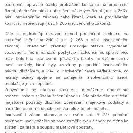
podrobněji upravuje účinky prohlášení konkursu na probíhající
řízení, především otázku přerušení některých řízení ( ust. § 263 a
násl insolvenčního zákona) nebo řízení, které se prohlášením
konkursu nepřerušují ( ust. § 266 insolvenčního zákona).
Dále je podrobněji upraven dopad prohlášení konkursu na
společné jmění manželů ( ust. § 268 a násl. insolvenčního
zákona). Ustanovení přesněji upravuje otázku vypořádání
společného jmění manželů, poskytuje insolvenčnímu správci více
práv. Dále toto ustanovení přichází s taxativním výčtem smluv
mezi manžely, které byly uzavřeny po podání insolvenčního
návrhu dlužníkem, a jde-li o insolvenční návrh věřitele poté, co
nastaly účinky spojené se zahájením insolvenčního řízení,
prohlašuje je za neplatné.
Zabýváme-li se otázkou konkursu, nemůžeme opomenout
podstatu tohoto způsobu řešení úpadku. Jde především o zjištění
majetkové podstaty dlužníka, zpeněžení majetkové podstaty a
následné poměrné uspokojení věřitelů z tohoto majetku.
Insolvenční zákon stanovuje ve svém ust. § 277 primární
povinnost insolvenčního správce zaměřit svou činnost zejména ke
zjištění, zajištění a soupisu majetkové podstaty.