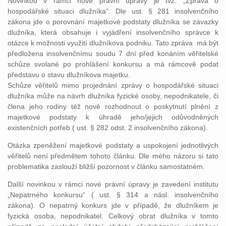
Novinkou v rámci nové právní úpravy je tvz. „Zpráva o
hospodářské situaci dlužníka“. Dle ust. § 281 insolvenčního
zákona jde o porovnání majetkové podstaty dlužníka se závazky
dlužníka, která obsahuje i vyjádření insolvenčního správce k
otázce k možnosti využití dlužníkova podniku. Tato zpráva má být
předložena insolvenčnímu soudu 7 dní před konáním věřitelské
schůze svolané po prohlášení konkursu a má rámcově podat
představu o stavu dlužníkova majetku.
Schůze věřitelů mimo projednání zprávy o hospodářské situaci
dlužníka může na návrh dlužníka fyzické osoby, nepodnikatele, či
člena jeho rodiny též nově rozhodnout o poskytnutí plnění z
majetkové podstaty k úhradě jeho/jejich odůvodněných
existenčních potřeb ( ust. § 282 odst. 2 insolvenčního zákona).
Otázka zpeněžení majetkové podstaty a uspokojení jednotlivých
věřitelů není předmětem tohoto článku. Dle mého názoru si tato
problematika zaslouží bližší pozornost v článku samostatném.
Další novinkou v rámci nové právní úpravy je zavedení institutu
„Nepatrného konkursu“ ( ust. § 314 a násl. insolvenčního
zákona). O nepatrný konkurs jde v případě, že dlužníkem je
fyzická osoba, nepodnikatel. Celkový obrat dlužníka v tomto