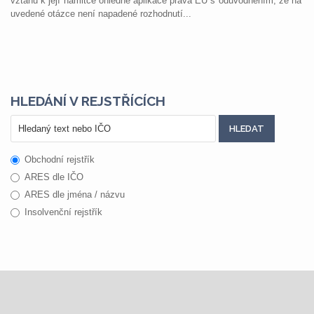
vztahu k její námitce ohledně aplikace práva EU s odůvodněním, že na
uvedené otázce není napadené rozhodnutí...
HLEDÁNÍ V REJSTŘÍCÍCH
Obchodní rejstřík
ARES dle IČO
ARES dle jména / názvu
Insolvenční rejstřík