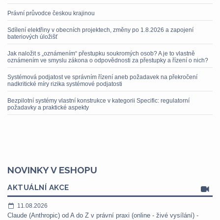
Právní průvodce českou krajinou
Sdílení elektřiny v obecních projektech, změny po 1.8.2026 a zapojení
bateriových úložišť
Jak naložit s „oznámením“ přestupku soukromých osob? A je to vlastně
oznámením ve smyslu zákona o odpovědnosti za přestupky a řízení o nich?
Systémová podjatost ve správním řízení aneb požadavek na překročení
nadkritické míry rizika systémové podjatosti
Bezpilotní systémy vlastní konstrukce v kategorii Specific: regulatorní
požadavky a praktické aspekty
NOVINKY V ESHOPU
AKTUÁLNÍ AKCE
11.08.2026
Claude (Anthropic) od A do Z v právní praxi (online - živé vysílání) -