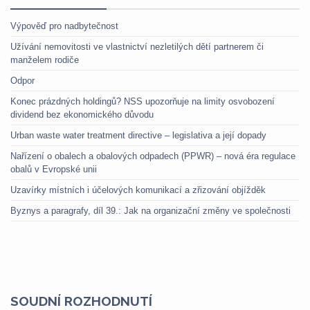
Výpověď pro nadbytečnost
Užívání nemovitosti ve vlastnictví nezletilých dětí partnerem či
manželem rodiče
Odpor
Konec prázdných holdingů? NSS upozorňuje na limity osvobození
dividend bez ekonomického důvodu
Urban waste water treatment directive – legislativa a její dopady
Nařízení o obalech a obalových odpadech (PPWR) – nová éra regulace
obalů v Evropské unii
Uzavírky místních i účelových komunikací a zřizování objížděk
Byznys a paragrafy, díl 39.: Jak na organizační změny ve společnosti
SOUDNÍ ROZHODNUTÍ