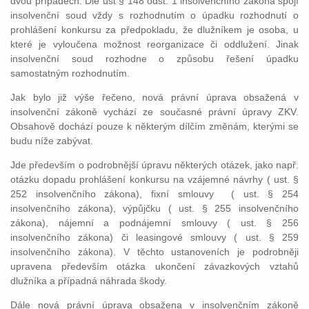
dvou případech. Dle ust § 148 odst. 1 insolvenčního zákona spojí
insolvenční soud vždy s rozhodnutím o úpadku rozhodnutí o
prohlášení konkursu za předpokladu, že dlužníkem je osoba, u
které je vyloučena možnost reorganizace či oddlužení. Jinak
insolvenční soud rozhodne o způsobu řešení úpadku
samostatným rozhodnutím.
Jak bylo již výše řečeno, nová právní úprava obsažená v
insolvenční zákoně vychází ze současné právní úpravy ZKV.
Obsahově dochází pouze k některým dílčím změnám, kterými se
budu níže zabývat.
Jde především o podrobnější úpravu některých otázek, jako např.
otázku dopadu prohlášení konkursu na vzájemné návrhy ( ust. §
252 insolvenčního zákona), fixní smlouvy ( ust. § 254
insolvenčního zákona), výpůjčku ( ust. § 255 insolvenčního
zákona), nájemní a podnájemní smlouvy ( ust. § 256
insolvenčního zákona) či leasingové smlouvy ( ust. § 259
insolvenčního zákona). V těchto ustanoveních je podrobněji
upravena především otázka ukončení závazkových vztahů
dlužníka a případná náhrada škody.
Dále nová právní úprava obsažena v insolvenčním zákoně