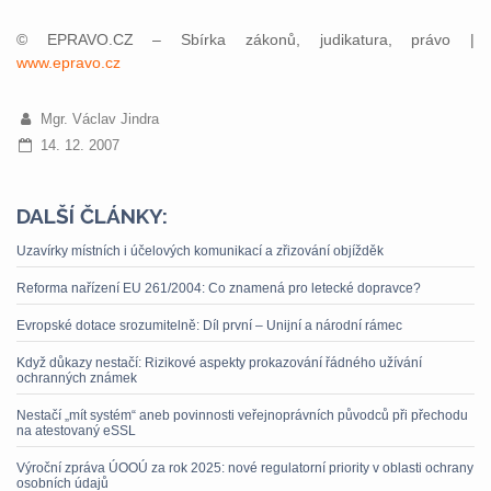
© EPRAVO.CZ – Sbírka zákonů, judikatura, právo |
www.epravo.cz
Mgr. Václav Jindra
14. 12. 2007
DALŠÍ ČLÁNKY:
Uzavírky místních i účelových komunikací a zřizování objížděk
Reforma nařízení EU 261/2004: Co znamená pro letecké dopravce?
Evropské dotace srozumitelně: Díl první – Unijní a národní rámec
Když důkazy nestačí: Rizikové aspekty prokazování řádného užívání
ochranných známek
Nestačí „mít systém“ aneb povinnosti veřejnoprávních původců při přechodu
na atestovaný eSSL
Výroční zpráva ÚOOÚ za rok 2025: nové regulatorní priority v oblasti ochrany
osobních údajů