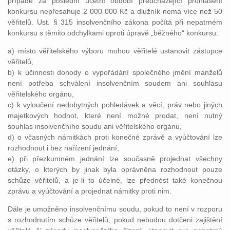
případě za poslední účetní období předcházející prohlášení
konkursu nepřesahuje 2 000 000 Kč a dlužník nemá více než 50
věřitelů. Ust. § 315 insolvenčního zákona počítá při nepatrném
konkursu s těmito odchylkami oproti úpravě „běžného“ konkursu:
a) místo věřitelského výboru mohou věřitelé ustanovit zástupce
věřitelů,
b) k účinnosti dohody o vypořádání společného jmění manželů
není potřeba schválení insolvenčním soudem ani souhlasu
věřitelského orgánu,
c) k vyloučení nedobytných pohledávek a věcí, práv nebo jiných
majetkových hodnot, které není možné prodat, není nutný
souhlas insolvenčního soudu ani věřitelského orgánu,
d) o včasných námitkách proti konečné zprávě a vyúčtování lze
rozhodnout i bez nařízení jednání,
e) při přezkumném jednání lze současně projednat všechny
otázky, o kterých by jinak byla oprávněna rozhodnout pouze
schůze věřitelů, a je-li to účelné, lze přednést také konečnou
zprávu a vyúčtování a projednat námitky proti nim.
Dále je umožněno insolvenčnímu soudu, pokud to není v rozporu
s rozhodnutím schůze věřitelů, pokud nebudou dotčeni zajištění