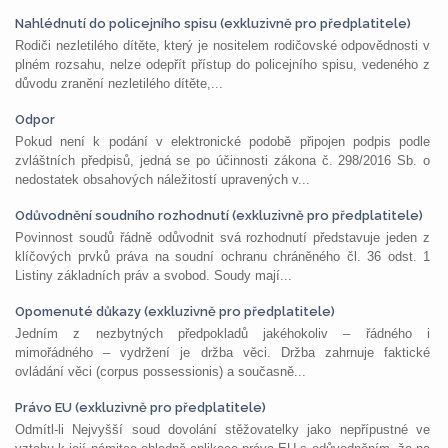
Nahlédnutí do policejního spisu (exkluzivně pro předplatitele)
Rodiči nezletilého dítěte, který je nositelem rodičovské odpovědnosti v
plném rozsahu, nelze odepřít přístup do policejního spisu, vedeného z
důvodu zranění nezletilého dítěte,...
Odpor
Pokud není k podání v elektronické podobě připojen podpis podle
zvláštních předpisů, jedná se po účinnosti zákona č. 298/2016 Sb. o
nedostatek obsahových náležitostí upravených v...
Odůvodnění soudního rozhodnutí (exkluzivně pro předplatitele)
Povinnost soudů řádně odůvodnit svá rozhodnutí představuje jeden z
klíčových prvků práva na soudní ochranu chráněného čl. 36 odst. 1
Listiny základních práv a svobod. Soudy mají...
Opomenuté důkazy (exkluzivně pro předplatitele)
Jedním z nezbytných předpokladů jakéhokoliv – řádného i
mimořádného – vydržení je držba věci. Držba zahrnuje faktické
ovládání věci (corpus possessionis) a současně...
Právo EU (exkluzivně pro předplatitele)
Odmítl-li Nejvyšší soud dovolání stěžovatelky jako nepřípustné ve