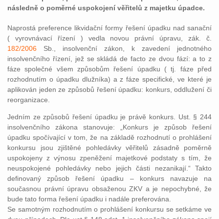
následně o poměrné uspokojení věřitelů z majetku úpadce.
Naprostá preference likvidační formy řešení úpadku nad sanační
( vyrovnávací řízení ) vedla novou právní úpravu, zák. č.
182/2006
Sb., insolvenční zákon, k zavedení jednotného
insolvenčního řízení, jež se skládá de facto ze dvou fází: a to z
fáze společné všem způsobům řešení úpadku ( tj. fáze před
rozhodnutím o úpadku dlužníka) a z fáze specifické, ve které je
aplikován jeden ze způsobů řešení úpadku: konkurs, oddlužení či
reorganizace.
Jedním ze způsobů řešení úpadku je právě konkurs. Ust. § 244
insolvenčního zákona stanovuje: „Konkurs je způsob řešení
úpadku spočívající v tom, že na základě rozhodnutí o prohlášení
konkursu jsou zjištěné pohledávky věřitelů zásadně poměrně
uspokojeny z výnosu zpeněžení majetkové podstaty s tím, že
neuspokojené pohledávky nebo jejich části nezanikají.“ Takto
definovaný způsob řešení úpadku – konkurs navazuje na
současnou právní úpravu obsaženou ZKV a je nepochybné, že
bude tato forma řešení úpadku i nadále preferována.
Se samotným rozhodnutím o prohlášení konkursu se setkáme ve