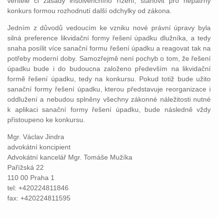
věřitelé či zásady insolvenčního řízení, stanovit pro nepatrný
konkurs formou rozhodnutí další odchylky od zákona.
Jedním z důvodů vedoucím ke vzniku nové právní úpravy byla
silná preference likvidační formy řešení úpadku dlužníka, a tedy
snaha posílit více sanační formu řešení úpadku a reagovat tak na
potřeby moderní doby. Samozřejmě není pochyb o tom, že řešení
úpadku bude i do budoucna založeno především na likvidační
formě řešení úpadku, tedy na konkursu. Pokud totiž bude užito
sanační formy řešení úpadku, kterou představuje reorganizace i
oddlužení a nebudou splněny všechny zákonné náležitosti nutné
k aplikaci sanační formy řešení úpadku, bude následně vždy
přistoupeno ke konkursu.
Mgr. Václav Jindra
advokátní koncipient
Advokátní kancelář Mgr. Tomáše Mužíka
Pařížská 22
110 00 Praha 1
tel: +420224811846
fax: +420224811595