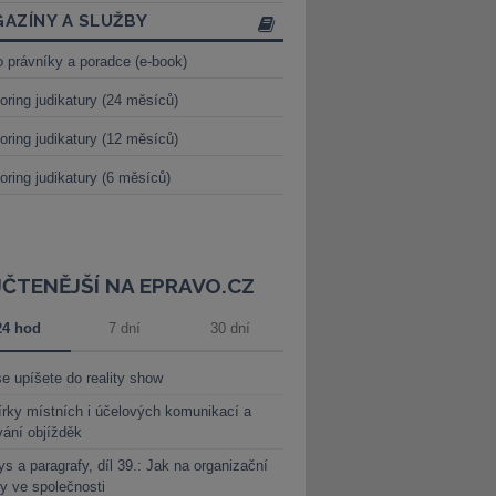
AZÍNY A SLUŽBY
o právníky a poradce (e-book)
oring judikatury (24 měsíců)
oring judikatury (12 měsíců)
oring judikatury (6 měsíců)
JČTENĚJŠÍ NA EPRAVO.CZ
24 hod
7 dní
30 dní
e upíšete do reality show
rky místních i účelových komunikací a
vání objížděk
s a paragrafy, díl 39.: Jak na organizační
y ve společnosti