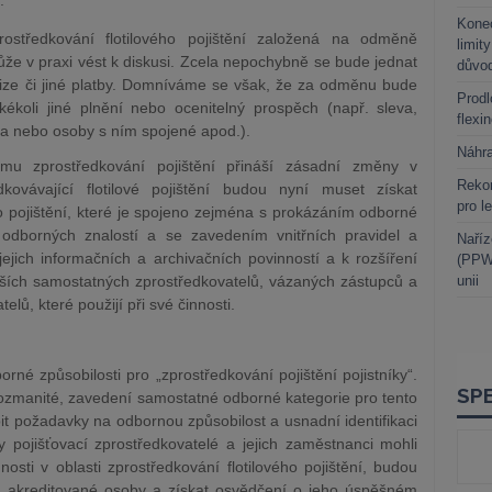
.
Kone
rostředkování flotilového pojištění založená na odměně
limit
že v praxi vést k diskusi. Zcela nepochybně se bude jednat
důvo
vize či jiné platby. Domníváme se však, že za odměnu bude
Prodl
kékoli jiné plnění nebo ocenitelný prospěch (např. sleva,
flexi
ka nebo osoby s ním spojené apod.).
Náhr
žimu zprostředkování pojištění přináší zásadní změny v
Rekor
dkovávající flotilové pojištění budou nyní muset získat
pro l
o pojištění, které je spojeno zejména s prokázáním odborné
 odborných znalostí a se zavedením vnitřních pravidel a
Naříz
ejich informačních a archivačních povinností a k rozšíření
(PPWR
alších samostatných zprostředkovatelů, vázaných zástupců a
unii
lů, které použijí při své činnosti.
né způsobilosti pro „zprostředkování pojištění pojistníky“.
i rozmanité, zavedení samostatné odborné kategorie pro tento
bit požadavky na odbornou způsobilost a usnadní identifikaci
y pojišťovací zprostředkovatelé a jejich zaměstnanci mohli
sti v oblasti zprostředkování flotilového pojištění, budou
 akreditované osoby a získat osvědčení o jeho úspěšném