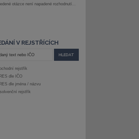
edené otázce není napadené rozhodnutí...
DÁNÍ V REJSTŘÍCÍCH
bchodní rejstřík
RES dle IČO
RES dle jména / názvu
solvenční rejstřík