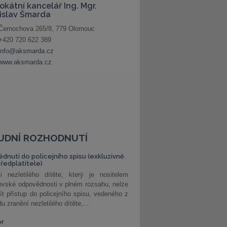
UDNÍ ROZHODNUTÍ
édnutí do policejního spisu (exkluzivně
předplatitele)
i nezletilého dítěte, který je nositelem
ovské odpovědnosti v plném rozsahu, nelze
ít přístup do policejního spisu, vedeného z
u zranění nezletilého dítěte,...
or