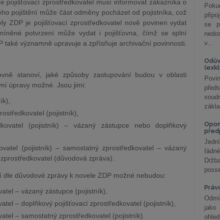
e pojišťovací zprostředkovatel musí informovat zákazníka o
Poku
ého pojištění může část odměny pocházet od pojistníka, což
připo
ly ZDP je pojišťovací zprostředkovatel nově povinen vydat
se p
Zmíněné potvrzení může vydat i pojišťovna, čímž se splní
nedo
 také významně upravuje a zpřísňuje archivační povinnosti.
v...
Odův
(exk
vně stanoví, jaké způsoby zastupování budou v oblasti
Povin
vní úpravy možné. Jsou jimi:
před
soudn
ík),
zákla
ostředkovatel (pojistník),
Opom
dkovatel (pojistník) – vázaný zástupce nebo doplňkový
před
Jední
ovatel (pojistník) – samostatný zprostředkovatel – vázaný
řádné
 zprostředkovatel (důvodová zpráva).
Držba
posse
í dle důvodové zprávy k novele ZDP možné nebudou:
Práv
atel – vázaný zástupce (pojistník),
Odmít
atel – doplňkový pojišťovací zprostředkovatel
(pojistník),
jako
atel – samostatný zprostředkovatel (pojistník).
ohle