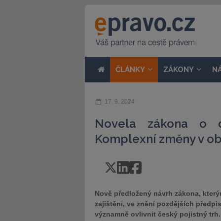
ČLÁNKY
ZÁKONY
N
17. 9. 2024
Novela zákona o dis
Komplexní změny v obla
Nově předložený návrh zákona, který
zajištění, ve znění pozdějších předp
významně ovlivnit český pojistný trh.