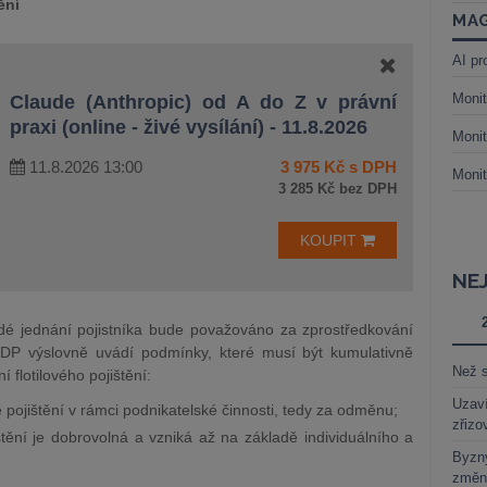
ění
MAG
AI pr
Monit
Claude (Anthropic) od A do Z v právní
praxi (online - živé vysílání) - 11.8.2026
Monit
11.8.2026 13:00
3 975 Kč s DPH
Monit
3 285 Kč bez DPH
KOUPIT
NE
dé jednání pojistníka bude považováno za zprostředkování
ZDP výslovně uvádí podmínky, které musí být kumulativně
Než s
 flotilového pojištění:
Uzaví
vé pojištění v rámci podnikatelské činnosti, tedy za odměnu;
zřizo
tění je dobrovolná a vzniká až na základě individuálního a
Byzny
změn