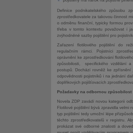
pojištěný má nárok na pojistné plnění
Definice podnikatelského způsobu zp
zprostředkovatele za takovou činnost mů
o odměnu finanční, typicky formou pro
třeba v tomto kontextu považovat i ja
zvýhodněné sazby pojištění pro pojistní
Zařazení flotilového pojištění do re
regulačním rámci. Pojistníci zprostře
oprávnění ke zprostředkování flotilovéh
způsobilosti, specifického vzdělání a
postupů. Dochází rovněž ke zpřísnění j
odpovědnosti pojistníků i na jednání d
doplňkových pojišťovacích zprostředkovate
Požadavky na odbornou způsobilost
Novela ZDP zavádí novou kategorii odbor
Flotilové pojištění bývá zpravidla velm
typ pojištění tedy umožní lépe přizpůso
těchto zprostředkovatelů v registru. Ab
prokázat své odborné znalosti a dovedno
muset projít vzdělávacím programem u