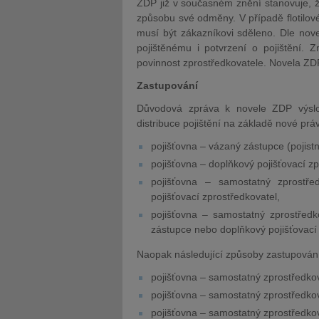
ZDP již v současném znění stanovuje, ž
způsobu své odměny. V případě flotilov
musí být zákazníkovi sděleno. Dle nove
pojištěnému i potvrzení o pojištění. 
povinnost zprostředkovatele. Novela ZDP
Zastupování
Důvodová zpráva k novele ZDP výslo
distribuce pojištění na základě nové prá
pojišťovna – vázaný zástupce (pojistn
pojišťovna – doplňkový pojišťovací zpr
pojišťovna – samostatný zprostře
pojišťovací zprostředkovatel,
pojišťovna – samostatný zprostředk
zástupce nebo doplňkový pojišťovací
Naopak následující způsoby zastupován
pojišťovna – samostatný zprostředkov
pojišťovna – samostatný zprostředkov
pojišťovna – samostatný zprostředkov