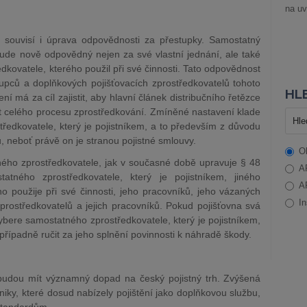
na uv
ce souvisí i úprava odpovědnosti za přestupky. Samostatný
 bude nově odpovědný nejen za své vlastní jednání, ale také
dkovatele, kterého použil při své činnosti. Tato odpovědnost
upců a doplňkových pojišťovacích zprostředkovatelů tohoto
HLE
í má za cíl zajistit, aby hlavní článek distribučního řetězce
t celého procesu zprostředkování. Zmíněné nastavení klade
edkovatele, který je pojistníkem, a to především z důvodu
, neboť právě on je stranou pojistné smlouvy.
O
ného zprostředkovatele, jak v současné době upravuje § 48
A
tného zprostředkovatele, který je pojistníkem, jiného
A
o použije při své činnosti, jeho pracovníků, jeho vázaných
In
prostředkovatelů a jejich pracovníků. Pokud pojišťovna svá
ybere samostatného zprostředkovatele, který je pojistníkem,
případně ručit za jeho splnění povinnosti k náhradě škody.
dou mít významný dopad na český pojistný trh. Zvýšená
ky, které dosud nabízely pojištění jako doplňkovou službu,