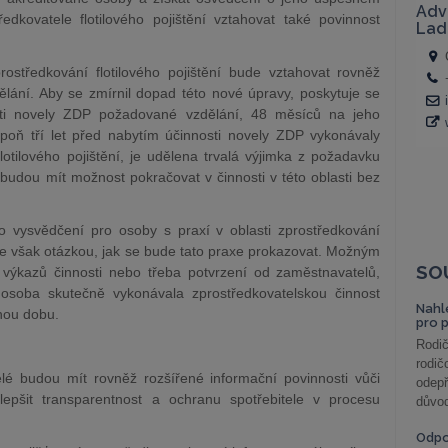
dkovatele flotilového pojištění vztahovat také povinnost
tředkování flotilového pojištění bude vztahovat rovněž
lání. Aby se zmírnil dopad této nové úpravy, poskytuje se
sti novely ZDP požadované vzdělání, 48 měsíců na jeho
oň tří let před nabytím účinnosti novely ZDP vykonávaly
flotilového pojištění, je udělena trvalá výjimka z požadavku
budou mít možnost pokračovat v činnosti v této oblasti bez
o vysvědčení pro osoby s praxí v oblasti zprostředkování
, je však otázkou, jak se bude tato praxe prokazovat. Možným
SO
, výkazů činnosti nebo třeba potvrzení od zaměstnavatelů,
 osoba skutečně vykonávala zprostředkovatelskou činnost
Nahl
enou dobu.
pro 
Rodič
rodič
telé budou mít rovněž rozšířené informační povinnosti vůči
odepř
epšit transparentnost a ochranu spotřebitele v procesu
důvod
Odp