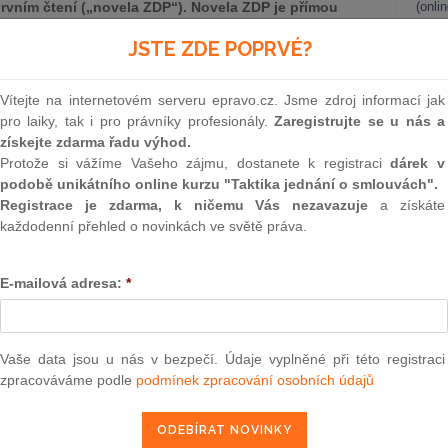
vním čtení („novela ZDP“). Novela ZDP je přímou
(onli
vropské unie („SDEU“) sp. zn. C-633/20-TC Medical Air
2
JSTE ZDE POPRVÉ?
rozsudek“). Rozsudek poskytl klíčový výklad směrnice
Prakt
16/97 ze dne 20. ledna 2016 o distribuci pojištění
smluv
jmů „distribuce“, „distributor“ a „zprostředkovatel
Vítejte na internetovém serveru epravo.cz. Jsme zdroj informací jak
0
pro laiky, tak i pro právníky profesionály.
Zaregistrujte se u nás a
Prakt
získejte zdarma řadu výhod.
judik
 že za zprostředkování pojištění je třeba považovat i
Protože si vážíme Vašeho zájmu, dostanete k registraci
dárek v
u nabízejí účast ve skupinovém pojištění s nárokem na
podobě unikátního online kurzu "Taktika jednání o smlouvách".
ONL
Registrace je zdarma, k ničemu Vás nezavazuje
a získáte
každodenní přehled o novinkách ve světě práva.
Vnos
valor
soud
E-mailová adresa:
*
epravo.cz?
Výpo
a jako dárek Vám zašleme aktuální online kurz na využití
neom
Nová 
Vaše data jsou u nás v bezpečí. Údaje vyplněné při této registraci
zpracováváme podle
podmínek zpracování osobních údajů
REGISTROVAT ZDE
Změn
energ
Čern