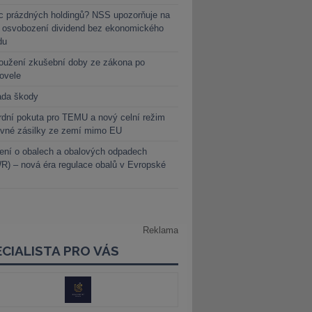
c prázdných holdingů? NSS upozorňuje na
y osvobození dividend bez ekonomického
du
oužení zkušební doby ze zákona po
novele
ada škody
dní pokuta pro TEMU a nový celní režim
evné zásilky ze zemí mimo EU
ení o obalech a obalových odpadech
) – nová éra regulace obalů v Evropské