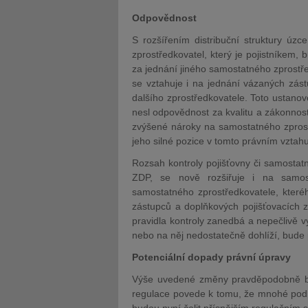
Odpovědnost
S rozšířením distribuční struktury úz
zprostředkovatel, který je pojistníkem,
za jednání jiného samostatného zprostře
se vztahuje i na jednání vázaných zást
dalšího zprostředkovatele. Toto ustanoven
nesl odpovědnost za kvalitu a zákonnos
zvýšené nároky na samostatného zprostř
jeho silné pozice v tomto právním vztahu
Rozsah kontroly pojišťovny či samostat
ZDP, se nově rozšiřuje i na samosta
samostatného zprostředkovatele, kteréh
zástupců a doplňkových pojišťovacích z
pravidla kontroly zanedbá a nepečlivě v
nebo na něj nedostatečně dohlíží, bude 
Potenciální dopady právní úpravy
Výše uvedené změny pravděpodobně bu
regulace povede k tomu, že mnohé podni