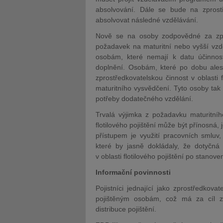
absolvování. Dále se bude na zprostře
absolvovat následné vzdělávání.
Nově se na osoby zodpovědné za zpros
požadavek na maturitní nebo vyšší vzdě
osobám, které nemají k datu účinno
doplnění. Osobám, které po dobu alesp
zprostředkovatelskou činnost v oblasti 
maturitního vysvědčení. Tyto osoby tak 
potřeby dodatečného vzdělání.
Trvalá výjimka z požadavku maturitníh
flotilového pojištění může být přínosná
přístupem je využití pracovních smluv
které by jasně dokládaly, že dotyčná
v oblasti flotilového pojištění po stanov
Informační povinnosti
Pojistníci jednající jako zprostředkova
pojištěným osobám, což má za cíl zl
distribuce pojištění.