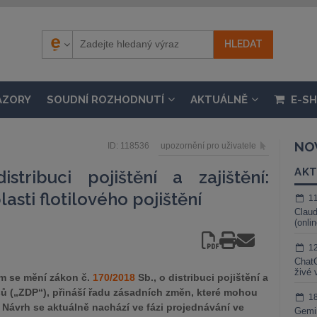
ÁZORY
SOUDNÍ ROZHODNUTÍ
AKTUÁLNĚ
E-S
NO
ID: 118536
upozornění pro uživatele
AKT
tribuci pojištění a zajištění:
sti flotilového pojištění
1
Claud
(onli
1
ChatG
živé 
m se mění zákon č.
170/2018
Sb., o distribuci pojištění a
isů („ZDP“), přináší řadu zásadních změn, které mohou
1
 Návrh se aktuálně nachází ve fázi projednávání ve
Gemin