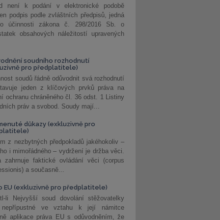
d není k podání v elektronické podobě
jen podpis podle zvláštních předpisů, jedná
o účinnosti zákona č. 298/2016 Sb. o
statek obsahových náležitostí upravených
odnění soudního rozhodnutí
luzivně pro předplatitele)
nost soudů řádně odůvodnit svá rozhodnutí
stavuje jeden z klíčových prvků práva na
í ochranu chráněného čl. 36 odst. 1 Listiny
dních práv a svobod. Soudy mají...
enuté důkazy (exkluzivně pro
platitele)
m z nezbytných předpokladů jakéhokoliv –
ho i mimořádného – vydržení je držba věci.
 zahrnuje faktické ovládání věci (corpus
ssionis) a současně...
o EU (exkluzivně pro předplatitele)
l-li Nejvyšší soud dovolání stěžovatelky
 nepřípustné ve vztahu k její námitce
dně aplikace práva EU s odůvodněním, že