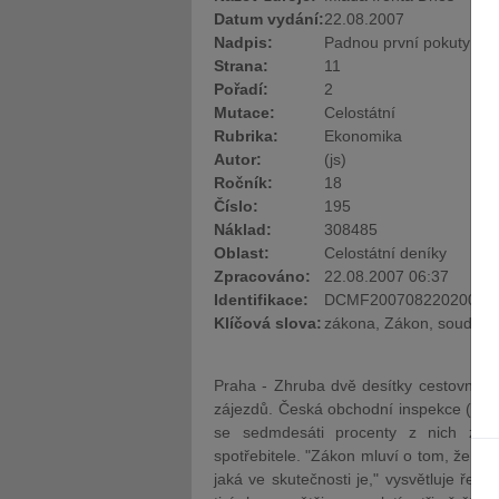
Datum vydání:
22.08.2007
Nadpis:
Padnou první pokuty za 
Strana:
11
Pořadí:
2
Mutace:
Celostátní
Rubrika:
Ekonomika
Autor:
(js)
Ročník:
18
Číslo:
195
Náklad:
308485
Oblast:
Celostátní deníky
Zpracováno:
22.08.2007 06:37
Identifikace:
DCMF20070822020035 
Klíčová slova:
zákona, Zákon, soud, zá
Praha - Zhruba dvě desítky cestovních 
zájezdů. Česká obchodní inspekce (ČOI) 
se sedmdesáti procenty z nich zaha
spotřebitele. "
Zákon
mluví o tom, že inf
jaká ve skutečnosti je," vysvětluje řed