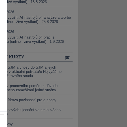
ne - živé vysílání) - 18.8.2026
5.08.2026
ické využití AI nástrojů při analýze a tvorbě
 (online - živé vysílání) - 25.8.2026
1.09.2026
ické využití AI nástrojů při práci s
aturou (online - živé vysílání) - 1.9.2026
INE KURZY
y ze SJM a vnosy do SJM a jejich
izace v aktuální judikatuře Nejvyššího
u a Ústavního soudu
věď z pracovního poměru z důvodu
luveného zameškání jedné směny
„tlačítková povinnost“ pro e-shopy
a cenových ujednání ve smlouvách v
etice
é stavby