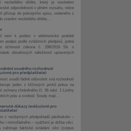
i nezletilého dítěte, který je nositelem
ovské odpovědnosti v plném rozsahu, nelze
ít přístup do policejního spisu, vedeného z
u zranění nezletilého dítěte,...
or
d není k podání v elektronické podobě
jen podpis podle zvláštních předpisů, jedná
o účinnosti zákona č. 298/2016 Sb. o
statek obsahových náležitostí upravených
odnění soudního rozhodnutí
luzivně pro předplatitele)
nost soudů řádně odůvodnit svá rozhodnutí
stavuje jeden z klíčových prvků práva na
í ochranu chráněného čl. 36 odst. 1 Listiny
dních práv a svobod. Soudy mají...
enuté důkazy (exkluzivně pro
platitele)
m z nezbytných předpokladů jakéhokoliv –
ho i mimořádného – vydržení je držba věci.
 zahrnuje faktické ovládání věci (corpus