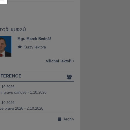
TOŘI KURZŮ
Mgr. Marek Bednář
Mgr. Veronika 
Kurzy lektora
Kurzy lektora
všichni lektoři
FERENCE
1.10.2026
ní právo daňové - 1.10.2026
2.10.2026
é právo 2026 - 2.10.2026
Archiv