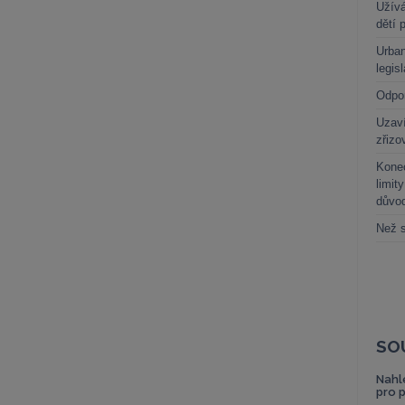
Užívá
dětí 
Urban
legis
Odpo
Uzaví
zřizo
Kone
limit
důvo
Než s
SO
Nahl
pro 