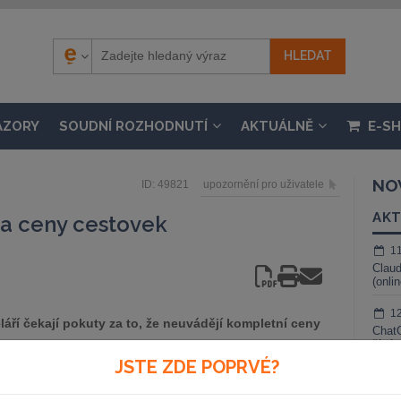
ÁZORY
SOUDNÍ ROZHODNUTÍ
AKTUÁLNĚ
E-S
NO
ID: 49821
upozornění pro uživatele
AKT
za ceny cestovek
1
Claud
(onli
1
áří čekají pokuty za to, že neuvádějí kompletní ceny
ChatG
živé 
JSTE ZDE POPRVÉ?
1
Gemin