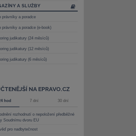
AZÍNY A SLUŽBY
o právníky a poradce
o právníky a poradce (e-book)
oring judikatury (24 měsíců)
oring judikatury (12 měsíců)
oring judikatury (6 měsíců)
JČTENĚJŠÍ NA EPRAVO.CZ
24 hod
7 dní
30 dní
dnění rozhodnutí o nepoložení předběžné
ky Soudnímu dvoru EU
věď pro nadbytečnost