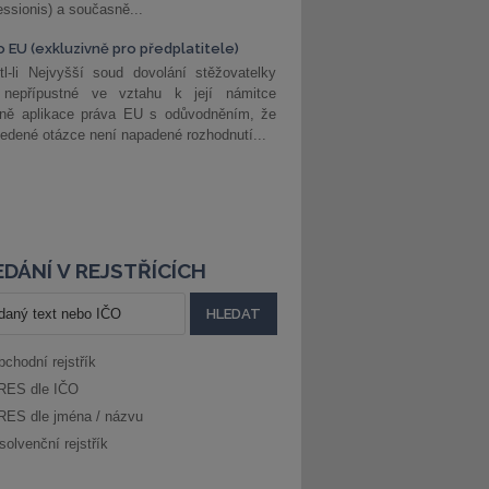
ssionis) a současně...
o EU (exkluzivně pro předplatitele)
l-li Nejvyšší soud dovolání stěžovatelky
 nepřípustné ve vztahu k její námitce
dně aplikace práva EU s odůvodněním, že
edené otázce není napadené rozhodnutí...
DÁNÍ V REJSTŘÍCÍCH
bchodní rejstřík
RES dle IČO
RES dle jména / názvu
solvenční rejstřík