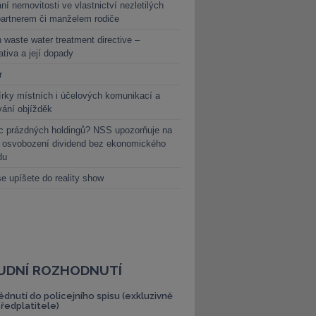
ní nemovitosti ve vlastnictví nezletilých
partnerem či manželem rodiče
 waste water treatment directive –
lativa a její dopady
r
rky místních i účelových komunikací a
vání objížděk
c prázdných holdingů? NSS upozorňuje na
y osvobození dividend bez ekonomického
du
e upíšete do reality show
UDNÍ ROZHODNUTÍ
édnutí do policejního spisu (exkluzivně
předplatitele)