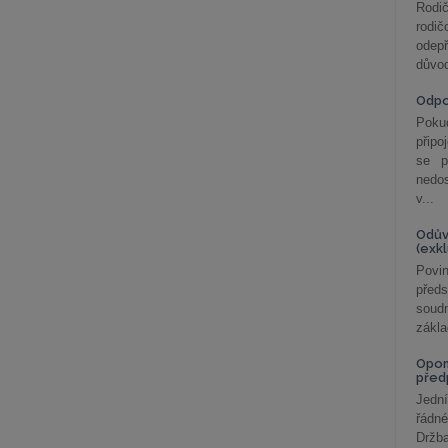
Rodič
rodič
odepř
důvod
Odp
Poku
připo
se p
nedo
v...
Odův
(exk
Povin
před
soudn
zákla
Opom
před
Jední
řádné
Držba