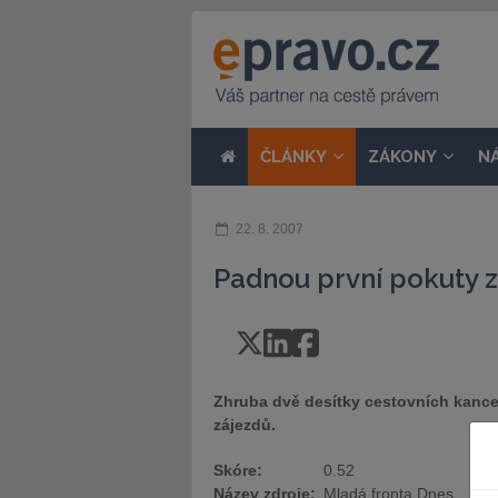
ČLÁNKY
ZÁKONY
N
22. 8. 2007
Padnou první pokuty 
Zhruba dvě desítky cestovních kancel
zájezdů.
Skóre:
0.52
Název zdroje:
Mladá fronta Dnes