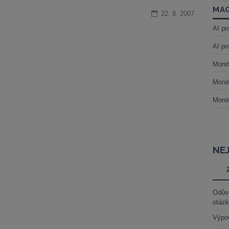
MAG
22. 8. 2007
AI pr
AI pr
Monit
Monit
Monit
NE
Odůvo
otáz
Výpo