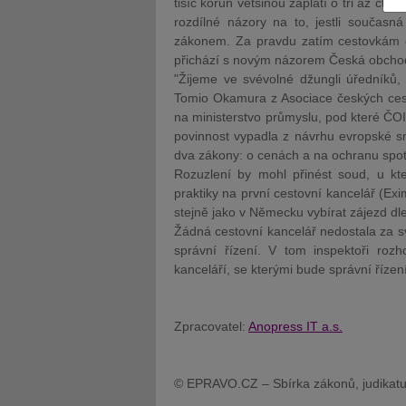
tisíc korun většinou zaplatí o tři až čtyři
rozdílné názory na to, jestli současn
zákonem
. Za pravdu zatím cestovkám d
přichází s novým názorem Česká obchod
"Žijeme ve svévolné džungli úředníků, v 
Tomio Okamura z Asociace českých cesto
na ministerstvo průmyslu, pod které ČOI s
JUDr. Tomáš Nielsen
JUDr. Tom
povinnost vypadla z návrhu evropské s
Kurzy lektora
Kurzy le
dva
zákony
: o cenách a na ochranu spot
Rozuzlení by mohl přinést
soud
, u kt
praktiky na první cestovní kancelář (Ex
stejně jako v Německu vybírat zájezd dl
Žádná cestovní kancelář nedostala za sv
správní řízení. V tom inspektoři roz
kanceláří, se kterými bude správní říz
Zpracovatel:
Anopress IT a.s.
© EPRAVO.CZ – Sbírka zákonů, judikatu