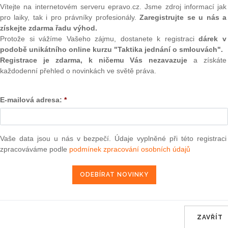
(onli
Vítejte na internetovém serveru epravo.cz. Jsme zdroj informací jak
pro laiky, tak i pro právníky profesionály.
Zaregistrujte se u nás a
ceny cestovek
2
získejte zdarma řadu výhod.
Prakt
Protože si vážíme Vašeho zájmu, dostanete k registraci
dárek v
smluv
podobě unikátního online kurzu "Taktika jednání o smlouvách".
0
Registrace je zdarma, k ničemu Vás nezavazuje
a získáte
Prakt
každodenní přehled o novinkách ve světě práva.
judik
E-mailová adresa:
*
ONL
Vnos
valor
soud
cz
Vaše data jsou u nás v bezpečí. Údaje vyplněné při této registraci
kony, porušení zákona, zákonem, žalobu
zpracováváme podle
podmínek zpracování osobních údajů
Výpo
neom
kanceláří čekají pokuty za to, že neuvádějí kompletní ceny
Nová 
kontrolovala v minulých týdnech více než třicet cestovek a
juje správní řízení kvůli
porušení
zákona
na ochranu
Změn
energ
ormace o ceně nesmí vzbuzovat zdání, že cena je nižší, než
ZAVŘÍT
itelka ČOI Jana Příhodová. Lidé nalákaní na zájezd za deset
Čern