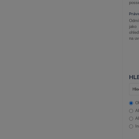
posse
Práv
Odmít
jako
ohle
na uv
HLE
O
A
A
In