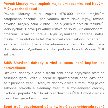
Povodí Moravy musí zaplatit majitelům pozemku pod Novými
Mlýny, rozhodl soud
Povodí Moravy musí zaplatit 670.000 korun majitelům
zatopeného pozemku pod vodním dílem Nové Mlýny, rozhodl
odvolací Krajský soud v Brně. Jde o jeden z prvních rozsudků,
který vychází z nové judikatury Ústavního soudu k dlouhodobému
omezení užívacího práva. Nyní vysouzená náhrada náleží
majitelům za období tří let. Pokračovat chtějí žalobou o náhradu i
za další období. O rozsudku informovala právní kancelář Frank
Bold Advokáti. Vyjádření státního podniku Povodí Moravy ČTK
zjišťuje.
Stříž: Uzavření dohody o vině a trestu není kupčení se
spravedlností
Uzavření dohody o vině a trestu není podle nejvyššího státního
zástupce Igora Stříže kupčení se spravedlností nebo vykoupení
se z přísného trestu. Uvedl, že dohody o vině a trestu mají pevná
zákonná pravidla a sjednaný trest musí zohledňovat všechny
okolnosti případu. Stříž to řekl v rozhovoru s ČTK. Dohod o vině a
trestu každým rokem přibývá.
Soud zrušil osvobození učitelky, která zpochybňovala ruské