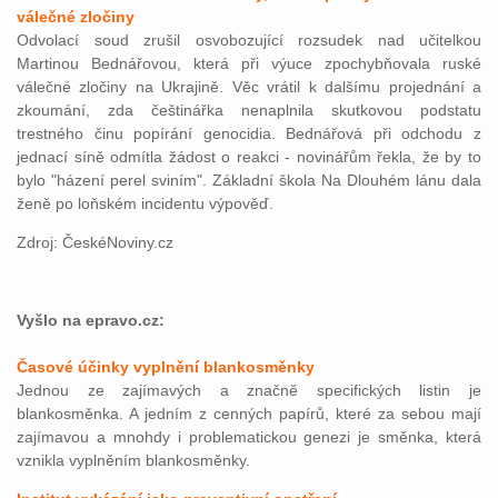
válečné zločiny
Odvolací soud zrušil osvobozující rozsudek nad učitelkou
Martinou Bednářovou, která při výuce zpochybňovala ruské
válečné zločiny na Ukrajině. Věc vrátil k dalšímu projednání a
zkoumání, zda češtinářka nenaplnila skutkovou podstatu
trestného činu popírání genocidia. Bednářová při odchodu z
jednací síně odmítla žádost o reakci - novinářům řekla, že by to
bylo "házení perel sviním". Základní škola Na Dlouhém lánu dala
ženě po loňském incidentu výpověď.
Zdroj: ČeskéNoviny.cz
Vyšlo na epravo.cz:
Časové účinky vyplnění blankosměnky
Jednou ze zajímavých a značně specifických listin je
blankosměnka. A jedním z cenných papírů, které za sebou mají
zajímavou a mnohdy i problematickou genezi je směnka, která
vznikla vyplněním blankosměnky.