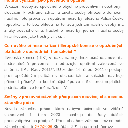
Institut vykázání jako preventivní opatření
Vykázání osoby ze společného obydlí je preventivním opatřeným
sloužícím k ochraně zdraví a života osoby ohrožené domácím
násilím. Toto preventivní opatření může být uloženo Policií České
republiky, a to bez ohledu na to, zda jednání násilné osoby má
znaky trestného činu. Následně může být jednání násilné osoby
kvalifikováno jako trestný čin, či…
Co nového přinese nařízení Evropské komise o opožděných
platbách v obchodních transakcích?
Evropská komise („EK“) v reakci na nejednoznačná ustanovení a
nedostatečná preventivní a odrazující opatření zakotvená ve
směrnici EP a Rady 2011/7/EU ze dne 16. února 2011 o postupu
proti opožděným platbám v obchodních transakcích, navrhuje
přijmout přísnější a konkrétnější úpravu mířící proti neplatícím
podnikatelům ve formě nařízení. V…
Změny v pracovněprávních předpisech související s novelou
zákoníku práce
Novela zákoníku práce, která nabývá účinnosti ve většině
ustanovení 1. října 2023, zasahuje do řady dalších
pracovněprávních předpisů. Proto obsahem zákona, jímž se mění
zákoník práce č.
262/2006
Sb. (dále ZP), jsou i jejich úpravy.