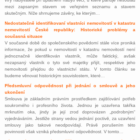
víry nabyvatele při úplatném nabytí věci, u které panuje nesoulad
mezi zapsaným stavem ve veřejném seznamu a stavem
skutečným. Níže shrnujeme závěry, ke kterým…
Nedostatečně identifikovaní vlastníci nemovitostí v katastru
nemovitostí České republiky: Historické problémy a
současná situace
V současné době do společenského povědomí stále více proniká
informace, že pokud u nemovitostí v katastru nemovitostí není
jednoznačně identifikován vlastník, může faktický, avšak
nezapsaný vlastník o tyto své majetky přijít, respektive jeho
nemovitosti přejdou do vlastnictví státu. V tomto článku se
budeme věnovat historickým souvislostem, které…
Předsmluvní odpovědnost při jednání o smlouvě a jeho
ukončení
Smlouva je základním právním prostředkem zajišťování potřeb
soukromého i profesního života. Jednou je uzavřena takřka
mrknutím oka, jindy je její zrod doprovázen „podrobným“
vyjednáváním. Jestliže strany vedou jednání poctivě, za uzavření
smlouvy jako takové neodpovídají. Právě porušením této
povinnosti však vzniká předsmluvní odpovědnost. V tomto…