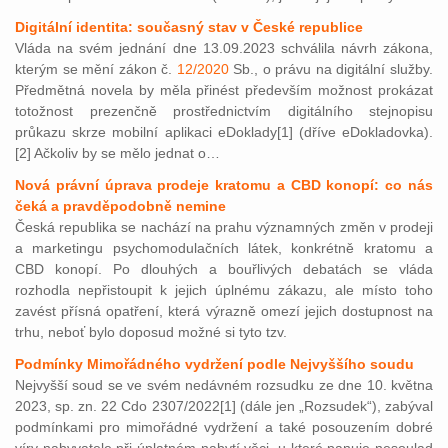
Digitální identita: současný stav v České republice
Vláda na svém jednání dne 13.09.2023 schválila návrh zákona,
kterým se mění zákon č.
12/2020
Sb., o právu na digitální služby.
Předmětná novela by měla přinést především možnost prokázat
totožnost prezenčně prostřednictvím digitálního stejnopisu
průkazu skrze mobilní aplikaci eDoklady[1] (dříve eDokladovka).
[2] Ačkoliv by se mělo jednat o…
Nová právní úprava prodeje kratomu a CBD konopí: co nás
čeká a pravděpodobně nemine
Česká republika se nachází na prahu významných změn v prodeji
a marketingu psychomodulačních látek, konkrétně kratomu a
CBD konopí. Po dlouhých a bouřlivých debatách se vláda
rozhodla nepřistoupit k jejich úplnému zákazu, ale místo toho
zavést přísná opatření, která výrazně omezí jejich dostupnost na
trhu, neboť bylo doposud možné si tyto tzv.
Podmínky Mimořádného vydržení podle Nejvyššího soudu
Nejvyšší soud se ve svém nedávném rozsudku ze dne 10. května
2023, sp. zn. 22 Cdo 2307/2022[1] (dále jen „Rozsudek“), zabýval
podmínkami pro mimořádné vydržení a také posouzením dobré