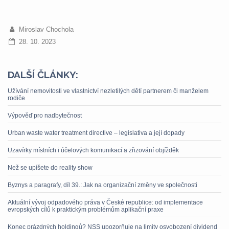
Miroslav Chochola
28. 10. 2023
DALŠÍ ČLÁNKY:
Užívání nemovitosti ve vlastnictví nezletilých dětí partnerem či manželem
rodiče
Výpověď pro nadbytečnost
Urban waste water treatment directive – legislativa a její dopady
Uzavírky místních i účelových komunikací a zřizování objížděk
Než se upíšete do reality show
Byznys a paragrafy, díl 39.: Jak na organizační změny ve společnosti
Aktuální vývoj odpadového práva v České republice: od implementace
evropských cílů k praktickým problémům aplikační praxe
Konec prázdných holdingů? NSS upozorňuje na limity osvobození dividend