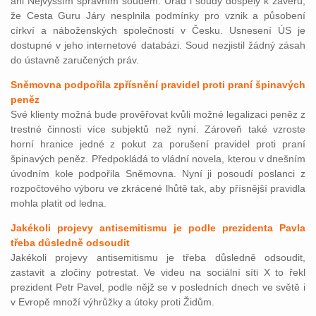
ani Nejvyšším správním soudem. Úřad i soudy dospěly k závěru,
že Cesta Guru Járy nesplnila podmínky pro vznik a působení
církví a náboženských společností v Česku. Usnesení ÚS je
dostupné v jeho internetové databázi. Soud nezjistil žádný zásah
do ústavně zaručených práv.
Sněmovna podpořila zpřísnění pravidel proti praní špinavých
peněz
Své klienty možná bude prověřovat kvůli možné legalizaci peněz z
trestné činnosti více subjektů než nyní. Zároveň také vzroste
horní hranice jedné z pokut za porušení pravidel proti praní
špinavých peněz. Předpokládá to vládní novela, kterou v dnešním
úvodním kole podpořila Sněmovna. Nyní ji posoudí poslanci z
rozpočtového výboru ve zkrácené lhůtě tak, aby přísnější pravidla
mohla platit od ledna.
Jakékoli projevy antisemitismu je podle prezidenta Pavla
třeba důsledně odsoudit
Jakékoli projevy antisemitismu je třeba důsledně odsoudit,
zastavit a zločiny potrestat. Ve videu na sociální síti X to řekl
prezident Petr Pavel, podle nějž se v posledních dnech ve světě i
v Evropě množí výhrůžky a útoky proti Židům.