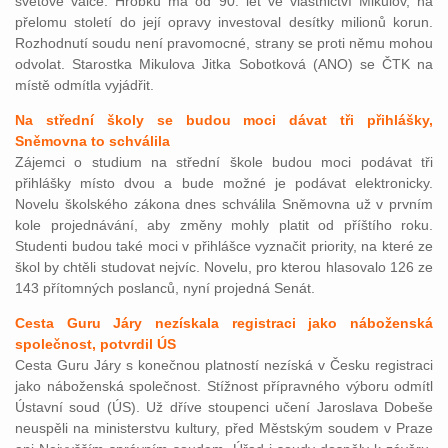
světové válce. Hrobku má od 90. let ve vlastnictví Mikulov, na
přelomu století do její opravy investoval desítky milionů korun.
Rozhodnutí soudu není pravomocné, strany se proti němu mohou
odvolat. Starostka Mikulova Jitka Sobotková (ANO) se ČTK na
místě odmítla vyjádřit.
Na střední školy se budou moci dávat tři přihlášky,
Sněmovna to schválila
Zájemci o studium na střední škole budou moci podávat tři
přihlášky místo dvou a bude možné je podávat elektronicky.
Novelu školského zákona dnes schválila Sněmovna už v prvním
kole projednávání, aby změny mohly platit od příštího roku.
Studenti budou také moci v přihlášce vyznačit priority, na které ze
škol by chtěli studovat nejvíc. Novelu, pro kterou hlasovalo 126 ze
143 přítomných poslanců, nyní projedná Senát.
Cesta Guru Járy nezískala registraci jako náboženská
společnost, potvrdil ÚS
Cesta Guru Járy s konečnou platností nezíská v Česku registraci
jako náboženská společnost. Stížnost přípravného výboru odmítl
Ústavní soud (ÚS). Už dříve stoupenci učení Jaroslava Dobeše
neuspěli na ministerstvu kultury, před Městským soudem v Praze