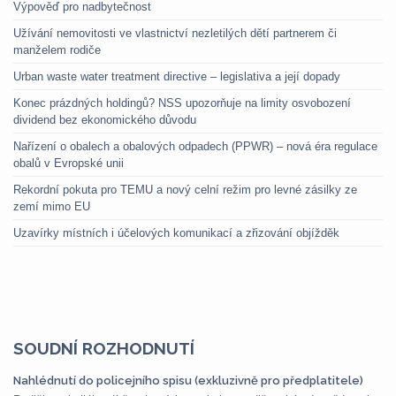
Výpověď pro nadbytečnost
Užívání nemovitosti ve vlastnictví nezletilých dětí partnerem či
manželem rodiče
Urban waste water treatment directive – legislativa a její dopady
Konec prázdných holdingů? NSS upozorňuje na limity osvobození
dividend bez ekonomického důvodu
Nařízení o obalech a obalových odpadech (PPWR) – nová éra regulace
obalů v Evropské unii
Rekordní pokuta pro TEMU a nový celní režim pro levné zásilky ze
zemí mimo EU
Uzavírky místních i účelových komunikací a zřizování objížděk
SOUDNÍ ROZHODNUTÍ
Nahlédnutí do policejního spisu (exkluzivně pro předplatitele)