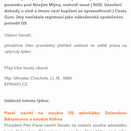
pozemku pod Novými Mlýny, rozhodl soud | Stříž: Uzavření
dohody o vině a trestu není kupčení se spravedlností | Cesta
Guru Járy nezískala registraci jako náboženská společnost,
potvrdil ÚS
Vážení čtenáři,
přinášíme Vám pravidelný přehled událostí ve světě práva za
uplynulý týden.
Přeji Vám hezký víkend
Mgr. Miroslav Chochola, LL.M., MBA
EPRAVO.CZ
Události tohoto týdne:
Pavel navrhl na soudce ÚS advokátku Dolanskou
Bányaiovou a soudce Kühna
Prezident Petr Pavel navrhl Senátu na ústavní soudce advokátku