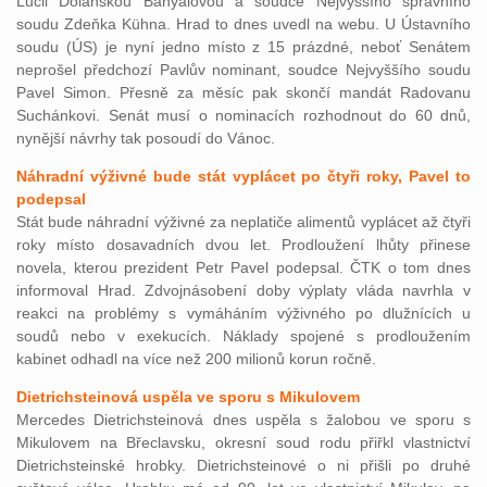
Lucii Dolanskou Bányaiovou a soudce Nejvyššího správního
soudu Zdeňka Kühna. Hrad to dnes uvedl na webu. U Ústavního
soudu (ÚS) je nyní jedno místo z 15 prázdné, neboť Senátem
neprošel předchozí Pavlův nominant, soudce Nejvyššího soudu
Pavel Simon. Přesně za měsíc pak skončí mandát Radovanu
Suchánkovi. Senát musí o nominacích rozhodnout do 60 dnů,
nynější návrhy tak posoudí do Vánoc.
Náhradní výživné bude stát vyplácet po čtyři roky, Pavel to
podepsal
Stát bude náhradní výživné za neplatiče alimentů vyplácet až čtyři
roky místo dosavadních dvou let. Prodloužení lhůty přinese
novela, kterou prezident Petr Pavel podepsal. ČTK o tom dnes
informoval Hrad. Zdvojnásobení doby výplaty vláda navrhla v
reakci na problémy s vymáháním výživného po dlužnících u
soudů nebo v exekucích. Náklady spojené s prodloužením
kabinet odhadl na více než 200 milionů korun ročně.
Dietrichsteinová uspěla ve sporu s Mikulovem
Mercedes Dietrichsteinová dnes uspěla s žalobou ve sporu s
Mikulovem na Břeclavsku, okresní soud rodu přiřkl vlastnictví
Dietrichsteinské hrobky. Dietrichsteinové o ni přišli po druhé