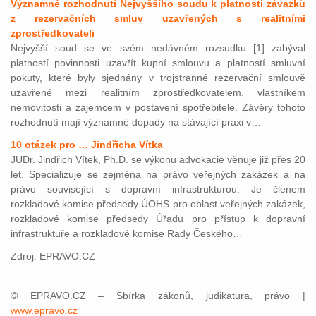
Významné rozhodnutí Nejvyššího soudu k platnosti závazků
z rezervačních smluv uzavřených s realitními
zprostředkovateli
Nejvyšší soud se ve svém nedávném rozsudku [1] zabýval
platností povinnosti uzavřít kupní smlouvu a platností smluvní
pokuty, které byly sjednány v trojstranné rezervační smlouvě
uzavřené mezi realitním zprostředkovatelem, vlastníkem
nemovitosti a zájemcem v postavení spotřebitele. Závěry tohoto
rozhodnutí mají významné dopady na stávající praxi v…
10 otázek pro … Jindřicha Vítka
JUDr. Jindřich Vítek, Ph.D. se výkonu advokacie věnuje již přes 20
let. Specializuje se zejména na právo veřejných zakázek a na
právo související s dopravní infrastrukturou. Je členem
rozkladové komise předsedy ÚOHS pro oblast veřejných zakázek,
rozkladové komise předsedy Úřadu pro přístup k dopravní
infrastruktuře a rozkladové komise Rady Českého…
Zdroj: EPRAVO.CZ
© EPRAVO.CZ – Sbírka zákonů, judikatura, právo |
www.epravo.cz