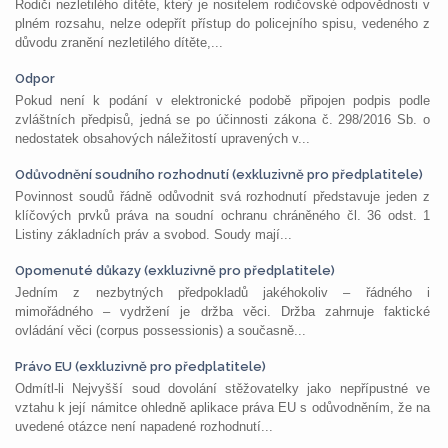
Rodiči nezletilého dítěte, který je nositelem rodičovské odpovědnosti v
plném rozsahu, nelze odepřít přístup do policejního spisu, vedeného z
důvodu zranění nezletilého dítěte,...
Odpor
Pokud není k podání v elektronické podobě připojen podpis podle
zvláštních předpisů, jedná se po účinnosti zákona č. 298/2016 Sb. o
nedostatek obsahových náležitostí upravených v...
Odůvodnění soudního rozhodnutí (exkluzivně pro předplatitele)
Povinnost soudů řádně odůvodnit svá rozhodnutí představuje jeden z
klíčových prvků práva na soudní ochranu chráněného čl. 36 odst. 1
Listiny základních práv a svobod. Soudy mají...
Opomenuté důkazy (exkluzivně pro předplatitele)
Jedním z nezbytných předpokladů jakéhokoliv – řádného i
mimořádného – vydržení je držba věci. Držba zahrnuje faktické
ovládání věci (corpus possessionis) a současně...
Právo EU (exkluzivně pro předplatitele)
Odmítl-li Nejvyšší soud dovolání stěžovatelky jako nepřípustné ve
vztahu k její námitce ohledně aplikace práva EU s odůvodněním, že na
uvedené otázce není napadené rozhodnutí...