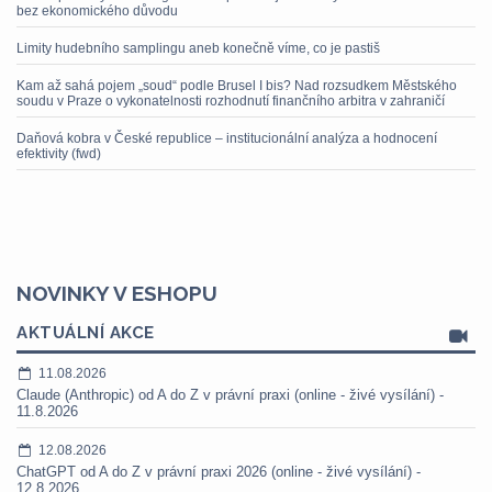
bez ekonomického důvodu
Limity hudebního samplingu aneb konečně víme, co je pastiš
Kam až sahá pojem „soud“ podle Brusel I bis? Nad rozsudkem Městského
soudu v Praze o vykonatelnosti rozhodnutí finančního arbitra v zahraničí
Daňová kobra v České republice – institucionální analýza a hodnocení
efektivity (fwd)
NOVINKY V ESHOPU
AKTUÁLNÍ AKCE
11.08.2026
Claude (Anthropic) od A do Z v právní praxi (online - živé vysílání) -
11.8.2026
12.08.2026
ChatGPT od A do Z v právní praxi 2026 (online - živé vysílání) -
12.8.2026