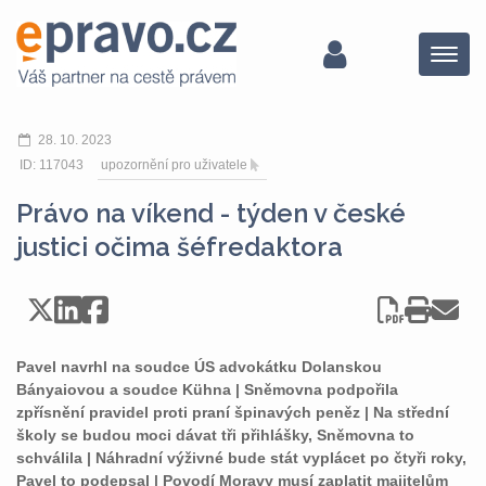
Menu
28. 10. 2023
ID: 117043
upozornění pro uživatele
Právo na víkend - týden v české
justici očima šéfredaktora
Pavel navrhl na soudce ÚS advokátku Dolanskou
Bányaiovou a soudce Kühna | Sněmovna podpořila
zpřísnění pravidel proti praní špinavých peněz | Na střední
školy se budou moci dávat tři přihlášky, Sněmovna to
schválila | Náhradní výživné bude stát vyplácet po čtyři roky,
Pavel to podepsal | Povodí Moravy musí zaplatit majitelům