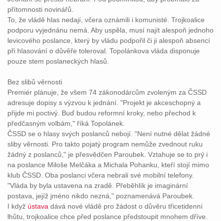
přítomnosti novinářů.
To, že vládě hlas nedají, včera oznámili i komunisté. Trojkoalice
podporu vyjednánu nemá. Aby uspěla, musí najít alespoň jednoho
levicového poslance, který by vládu podpořil či ji alespoň absencí
při hlasování o důvěře toleroval. Topolánkova vláda disponuje
pouze stem poslaneckých hlasů.
Bez slibů věrnosti
Premiér plánuje, že všem 74 zákonodárcům zvoleným za ČSSD
adresuje dopisy s výzvou k jednání. "Projekt je akceschopný a
přijde mi poctivý. Buď budou reformní kroky, nebo přechod k
předčasným volbám," říká Topolánek.
ČSSD se o hlasy svých poslanců nebojí. "Není nutné dělat žádné
sliby věrnosti. Pro takto pojatý program nemůže zvednout ruku
žádný z poslanců," je přesvědčen Paroubek. Vztahuje se to prý i
na poslance Miloše Melčáka a Michala Pohanku, kteří stojí mimo
klub ČSSD. Oba poslanci včera nebrali své mobilní telefony.
"Vláda by byla ustavena na zradě. Přeběhlík je imaginární
postava, jejíž jméno nikdo nezná," poznamenává Paroubek.
I když
ústava
dává nové vládě pro žádost o důvěru třicetidenní
lhůtu, trojkoalice chce před poslance předstoupit mnohem dříve.