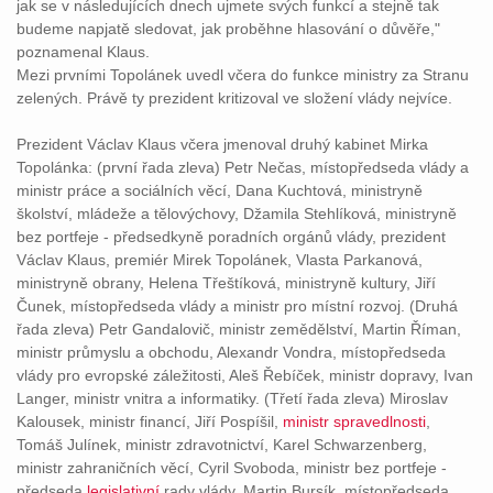
jak se v následujících dnech ujmete svých funkcí a stejně tak
budeme napjatě sledovat, jak proběhne hlasování o důvěře,"
poznamenal Klaus.
Mezi prvními Topolánek uvedl včera do funkce ministry za Stranu
zelených. Právě ty prezident kritizoval ve složení vlády nejvíce.
Prezident Václav Klaus včera jmenoval druhý kabinet Mirka
Topolánka: (první řada zleva) Petr Nečas, místopředseda vlády a
ministr práce a sociálních věcí, Dana Kuchtová, ministryně
školství, mládeže a tělovýchovy, Džamila Stehlíková, ministryně
bez portfeje - předsedkyně poradních orgánů vlády, prezident
Václav Klaus, premiér Mirek Topolánek, Vlasta Parkanová,
ministryně obrany, Helena Třeštíková, ministryně kultury, Jiří
Čunek, místopředseda vlády a ministr pro místní rozvoj. (Druhá
řada zleva) Petr Gandalovič, ministr zemědělství, Martin Říman,
ministr průmyslu a obchodu, Alexandr Vondra, místopředseda
vlády pro evropské záležitosti, Aleš Řebíček, ministr dopravy, Ivan
Langer, ministr vnitra a informatiky. (Třetí řada zleva) Miroslav
Kalousek, ministr financí, Jiří Pospíšil,
ministr
spravedlnosti
,
Tomáš Julínek, ministr zdravotnictví, Karel Schwarzenberg,
ministr zahraničních věcí, Cyril Svoboda, ministr bez portfeje -
předseda
legislativní
rady vlády, Martin Bursík, místopředseda