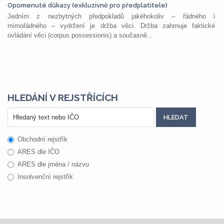
Opomenuté důkazy (exkluzivně pro předplatitele)
Jedním z nezbytných předpokladů jakéhokoliv – řádného i
mimořádného – vydržení je držba věci. Držba zahrnuje faktické
ovládání věci (corpus possessionis) a současně...
HLEDÁNÍ V REJSTŘÍCÍCH
Obchodní rejstřík
ARES dle IČO
ARES dle jména / názvu
Insolvenční rejstřík