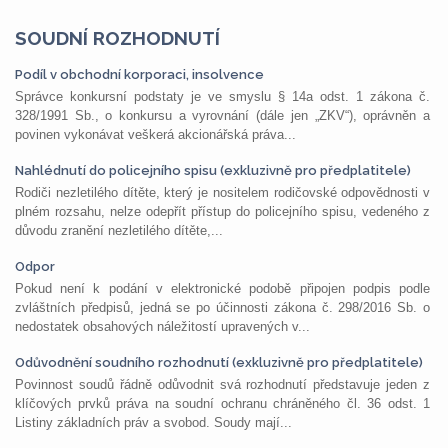
SOUDNÍ ROZHODNUTÍ
Podíl v obchodní korporaci, insolvence
Správce konkursní podstaty je ve smyslu § 14a odst. 1 zákona č.
328/1991 Sb., o konkursu a vyrovnání (dále jen „ZKV“), oprávněn a
povinen vykonávat veškerá akcionářská práva...
Nahlédnutí do policejního spisu (exkluzivně pro předplatitele)
Rodiči nezletilého dítěte, který je nositelem rodičovské odpovědnosti v
plném rozsahu, nelze odepřít přístup do policejního spisu, vedeného z
důvodu zranění nezletilého dítěte,...
Odpor
Pokud není k podání v elektronické podobě připojen podpis podle
zvláštních předpisů, jedná se po účinnosti zákona č. 298/2016 Sb. o
nedostatek obsahových náležitostí upravených v...
Odůvodnění soudního rozhodnutí (exkluzivně pro předplatitele)
Povinnost soudů řádně odůvodnit svá rozhodnutí představuje jeden z
klíčových prvků práva na soudní ochranu chráněného čl. 36 odst. 1
Listiny základních práv a svobod. Soudy mají...