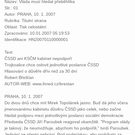
Název: Vláda musí hledat přeběhlíka
Str.: 01
Autor: PRAHA, 10. 1. 2007
Rubrika: Titulní strana
Oblast: Tisk celostátní
Zpracováno: 10.01.2007 05:19:53
Identifikace: HN20070110000001
Text:
ČSSD ani KSČM kabinet nepodpoří
Trojkoalice chce oslovit jednotlivé poslance ČSSD
Hlasování o důvěře dřív než za 30 dní
Robert Břešťan
AUTOR-WEB: www.ihned.cz/brestan
PRAHA, 10. 1. 2007
Do dvou dnů chce mít Mirek Topolánek jasno. Buď dá jeho včera
jmenovanému kabinetu důvěru ČSSD jako celek, nebo začne
hledat podporu mezi jednotlivými poslanci sociální demokracie.
Předseda ČSSD Jiří Paroubek reagoval okamžitě. "Program vlády
je takový, že neumožňuje, abychom ho podpořili," tvrdí Paroubek.
Jednání se přesto nebrání. Pod podmínkou, aby probíhalo za