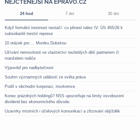
NEJČTENĚJŠÍ NA EPRAVO.CZ
24 hod
7 dní
30 dní
Když formální trestnost nestačí: co přinesl nález IV. ÚS 455/26 k
subsidiaritě trestní represe
10 otázek pro … Moniku Dubskou
Užívání nemovitosti ve vlastnictví nezletilých dětí partnerem či
manželem rodiče
Výpověď pro nadbytečnost
Souhrn významných událostí ze světa práva
Podíl v obchodní korporaci, insolvence
Konec prázdných holdingů? NSS upozorňuje na limity osvobození
dividend bez ekonomického důvodu
Uzavírky místních i účelových komunikací a zřizování objížděk