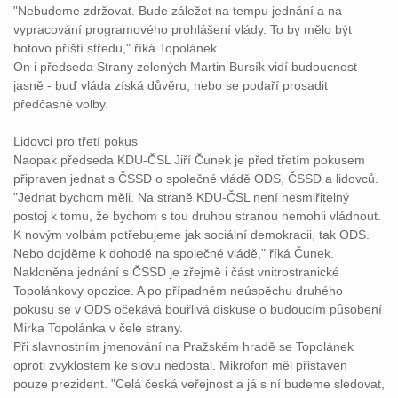
"Nebudeme zdržovat. Bude záležet na tempu jednání a na
vypracování programového prohlášení vlády. To by mělo být
hotovo příští středu," říká Topolánek.
On i předseda Strany zelených Martin Bursík vidí budoucnost
jasně - buď vláda získá důvěru, nebo se podaří prosadit
předčasné volby.
Lidovci pro třetí pokus
Naopak předseda KDU-ČSL Jiří Čunek je před třetím pokusem
připraven jednat s ČSSD o společné vládě ODS, ČSSD a lidovců.
"Jednat bychom měli. Na straně KDU-ČSL není nesmiřitelný
postoj k tomu, že bychom s tou druhou stranou nemohli vládnout.
K novým volbám potřebujeme jak sociální demokracii, tak ODS.
Nebo dojděme k dohodě na společné vládě," říká Čunek.
Nakloněna jednání s ČSSD je zřejmě i část vnitrostranické
Topolánkovy opozice. A po případném neúspěchu druhého
pokusu se v ODS očekává bouřlivá diskuse o budoucím působení
Mirka Topolánka v čele strany.
Při slavnostním jmenování na Pražském hradě se Topolánek
oproti zvyklostem ke slovu nedostal. Mikrofon měl přistaven
pouze prezident. "Celá česká veřejnost a já s ní budeme sledovat,