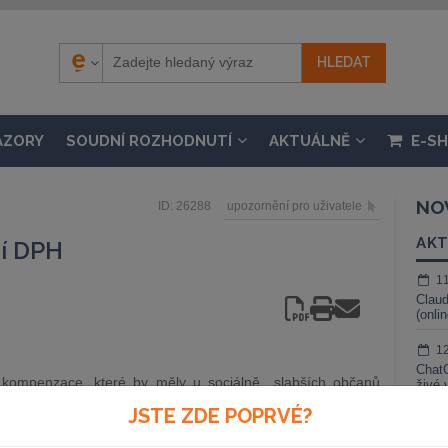
ÁZORY
SOUDNÍ ROZHODNUTÍ
AKTUÁLNĚ
E-S
NO
ID: 26288
upozornění pro uživatele
AKT
í DPH
1
Claud
(onli
1
ChatG
í kompenzace, které by měly u sociálně slabších občanů
živé 
 zákona o DPH. Schválená opatření posilují příjmy rodin s
JSTE ZDE POPRVÉ?
1
Gemin