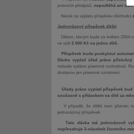
právních předpisů,
nepodléhá ani dani 
Nárok na výplatu příspěvku důchodci
Jednorázový příspěvek dítěti
Dětem, kterým bude za květen 2004 nál
JUDr. Tomáš Nielsen
JUDr. Tom
ve výši
2 000 Kč na jedno dítě.
Kurzy lektora
Kurzy le
Příspěvek bude poskytnut automat
Dávku vyplatí úřad práce příslušný
nebude vydáno písemné rozhodnutí. Ro
dostanou jen písemné oznámení.
Úřady práce vyplatí příspěvek buď
současně s přídavkem na dítě za měs
V případě, že dítěti není přiznán n
jednorázový příspěvek.
Tato dávka má jednorázově vyle
nepřesahuje 3-násobek životního min