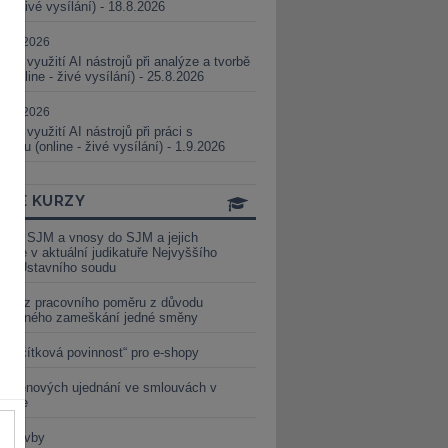
ne - živé vysílání) - 18.8.2026
5.08.2026
ické využití AI nástrojů při analýze a tvorbě
 (online - živé vysílání) - 25.8.2026
1.09.2026
ické využití AI nástrojů při práci s
aturou (online - živé vysílání) - 1.9.2026
INE KURZY
y ze SJM a vnosy do SJM a jejich
izace v aktuální judikatuře Nejvyššího
u a Ústavního soudu
věď z pracovního poměru z důvodu
luveného zameškání jedné směny
„tlačítková povinnost“ pro e-shopy
a cenových ujednání ve smlouvách v
etice
é stavby