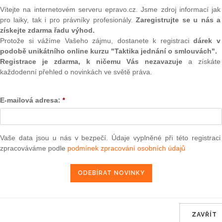
(onli
e
Vítejte na internetovém serveru epravo.cz. Jsme zdroj informací jak
pro laiky, tak i pro právníky profesionály.
Zaregistrujte se u nás a
2
rvnovou penzí
jednorázový příspěvek od státu 1 000 Kč
.
získejte zdarma řadu výhod.
Prakt
bezpečení, a to automaticky - není třeba podávat žádnou
smluv
Protože si vážíme Vašeho zájmu, dostanete k registraci
dárek v
vek je kompenzací dopadů zvýšení daně z přidané hodnoty
podobě unikátního online kurzu "Taktika jednání o smlouvách".
se všech typů důchodů, tedy starobního, plného i částečně
0
Registrace je zdarma, k ničemu Vás nezavazuje
a získáte
irotčího důchodu.
Prakt
každodenní přehled o novinkách ve světě práva.
judik
 má nárok na důchod nebo jeho část alespoň
za jeden den
ůchodce
jen jednou
, i když má v daném měsíci nárok na
ONL
E-mailová adresa:
*
Vnos
nzisté stejným způsobem,
jako dostávají svůj důchod
valor
termínech v sudé dny v měsíci od 2. do 24. 6.
soud
Vaše data jsou u nás v bezpečí. Údaje vyplněné při této registraci
n výplatní doklad se dvěma ústřižky, které mu zůstanou (1
zpracováváme podle
podmínek zpracování osobních údajů
Výpo
neom
 1 ústřižek s výší jednorázového příspěvku)
Nová 
ěvek připsán na účet zároveň s důchodem (projeví se
Změn
energ
ní péče pošle ČSSZ příspěvek tomuto ústavu.
ZAVŘÍT
Čern
do příjmu
a pokud se zjišťuje výše příjmu pro účely jiných