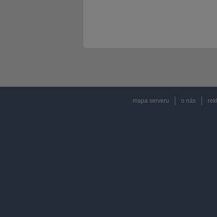
mapa serveru
o nás
rek