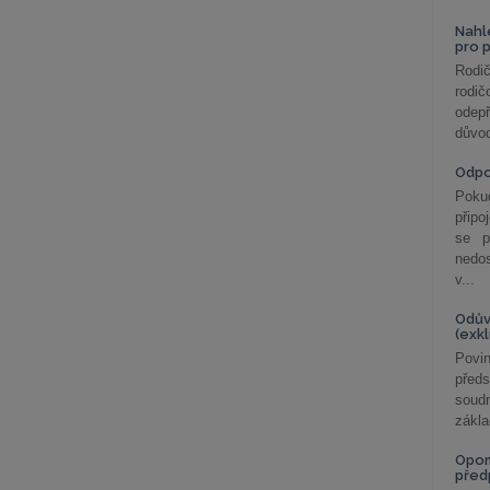
Nahl
pro 
Rodič
rodič
odepř
důvod
Odp
Poku
připo
se p
nedo
v...
Odův
(exk
Povin
před
soudn
zákla
Opom
před