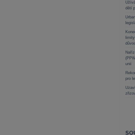
Užívá
dětí 
Urban
legis
Kone
limit
důvo
Naříz
(PPWR
unii
Rekor
pro l
Uzaví
zřizo
SO