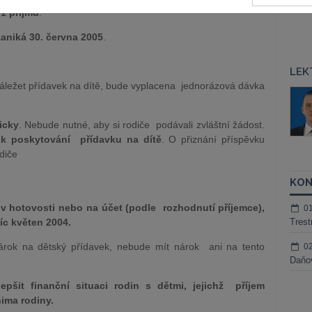
z příjmů
.
zaniká 30. června 2005
.
LEK
ežet přídavek na dítě, bude vyplacena jednorázová dávka
áš Sokol
JUDr. Martin Maisner, Ph.D.,
MCIArb
ktora
icky
. Nebude nutné, aby si rodiče podávali zvláštní žádost.
Kurzy lektora
 k poskytování přídavku na dítě
. O přiznání příspěvku
diče
KON
 v hotovosti nebo na účet (podle rozhodnutí příjemce),
0
íc květen 2004.
Trest
árok na dětský přídavek, nebude mít nárok ani na tento
0
Daňov
pšit finanční situaci rodin s dětmi, jejichž příjem
ima rodiny.