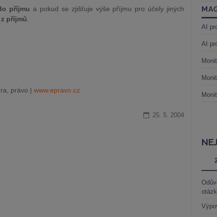
do příjmu
a pokud se zjišťuje výše příjmu pro účely jiných
MAG
z příjmů
.
AI pr
AI pr
Monit
Monit
ra, právo |
www.epravo.cz
Monit
25. 5. 2004
NE
Odůvo
otáz
Výpo