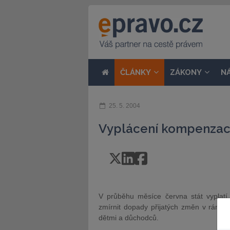
ČLÁNKY
ZÁKONY
N
25. 5. 2004
Vyplácení kompenzac
V průběhu měsíce června stát vyplat
zmírnit dopady přijatých změn v rámci
dětmi a důchodců.