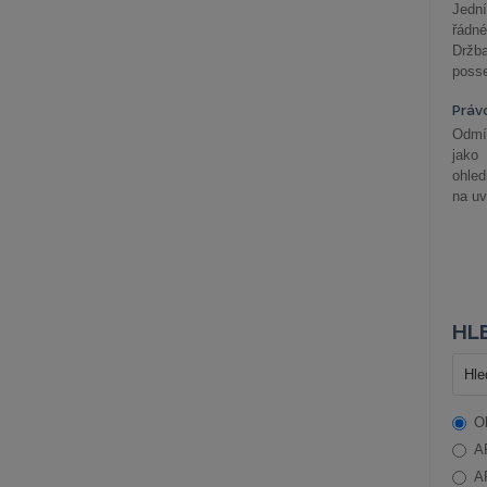
Jední
řádné
Držba
posse
Práv
Odmít
jako
ohle
na uv
HLE
O
A
A