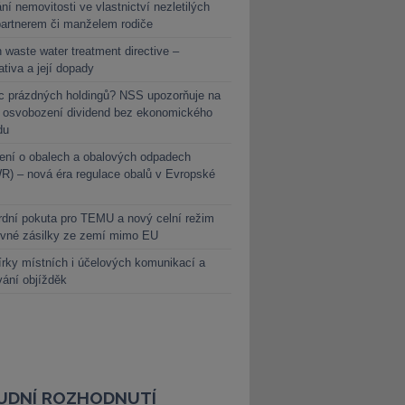
ní nemovitosti ve vlastnictví nezletilých
partnerem či manželem rodiče
 waste water treatment directive –
lativa a její dopady
c prázdných holdingů? NSS upozorňuje na
y osvobození dividend bez ekonomického
du
ení o obalech a obalových odpadech
) – nová éra regulace obalů v Evropské
dní pokuta pro TEMU a nový celní režim
evné zásilky ze zemí mimo EU
rky místních i účelových komunikací a
vání objížděk
UDNÍ ROZHODNUTÍ