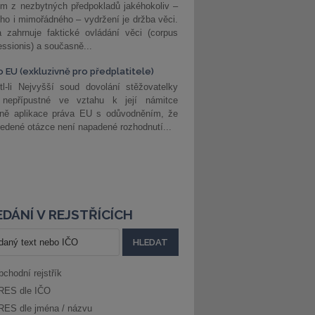
m z nezbytných předpokladů jakéhokoliv –
ho i mimořádného – vydržení je držba věci.
 zahrnuje faktické ovládání věci (corpus
ssionis) a současně...
o EU (exkluzivně pro předplatitele)
l-li Nejvyšší soud dovolání stěžovatelky
 nepřípustné ve vztahu k její námitce
dně aplikace práva EU s odůvodněním, že
edené otázce není napadené rozhodnutí...
DÁNÍ V REJSTŘÍCÍCH
bchodní rejstřík
RES dle IČO
RES dle jména / názvu