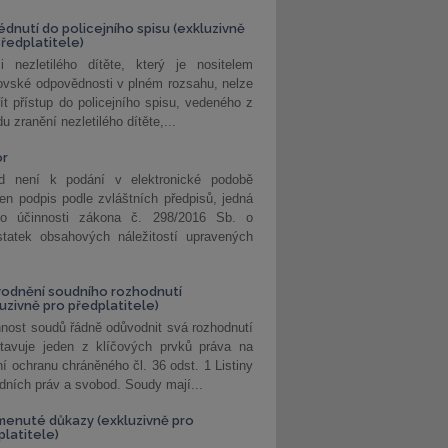
édnutí do policejního spisu (exkluzivně
předplatitele)
i nezletilého dítěte, který je nositelem
ovské odpovědnosti v plném rozsahu, nelze
ít přístup do policejního spisu, vedeného z
u zranění nezletilého dítěte,...
or
d není k podání v elektronické podobě
jen podpis podle zvláštních předpisů, jedná
o účinnosti zákona č. 298/2016 Sb. o
statek obsahových náležitostí upravených
odnění soudního rozhodnutí
luzivně pro předplatitele)
nost soudů řádně odůvodnit svá rozhodnutí
stavuje jeden z klíčových prvků práva na
í ochranu chráněného čl. 36 odst. 1 Listiny
dních práv a svobod. Soudy mají...
enuté důkazy (exkluzivně pro
platitele)