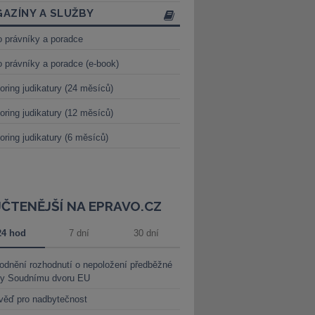
AZÍNY A SLUŽBY
o právníky a poradce
o právníky a poradce (e-book)
oring judikatury (24 měsíců)
oring judikatury (12 měsíců)
oring judikatury (6 měsíců)
JČTENĚJŠÍ NA EPRAVO.CZ
24 hod
7 dní
30 dní
dnění rozhodnutí o nepoložení předběžné
ky Soudnímu dvoru EU
věď pro nadbytečnost