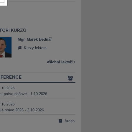
TOŘI KURZŮ
Mgr. Marek Bednář
Mgr. Veronika 
Kurzy lektora
Kurzy lektora
všichni lektoři
FERENCE
1.10.2026
ní právo daňové - 1.10.2026
2.10.2026
é právo 2026 - 2.10.2026
Archiv