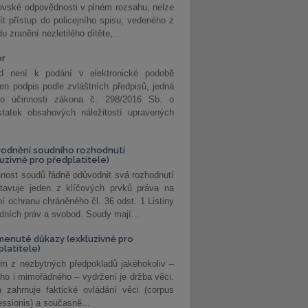
ovské odpovědnosti v plném rozsahu, nelze
ít přístup do policejního spisu, vedeného z
u zranění nezletilého dítěte,...
or
d není k podání v elektronické podobě
jen podpis podle zvláštních předpisů, jedná
o účinnosti zákona č. 298/2016 Sb. o
statek obsahových náležitostí upravených
odnění soudního rozhodnutí
luzivně pro předplatitele)
nost soudů řádně odůvodnit svá rozhodnutí
stavuje jeden z klíčových prvků práva na
í ochranu chráněného čl. 36 odst. 1 Listiny
dních práv a svobod. Soudy mají...
enuté důkazy (exkluzivně pro
platitele)
m z nezbytných předpokladů jakéhokoliv –
ho i mimořádného – vydržení je držba věci.
 zahrnuje faktické ovládání věci (corpus
ssionis) a současně...