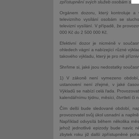
zpřístupnění svých služeb osobám se z
Orgánem dozoru, který kontroluje a 
televizního vysílání osobám se sluc
televizní vysílání. V případě, že provoz
000 Kč do 2 500 000 Kč.
JUDr. Tomáš Nielsen
JUDr. Tom
Efektivní dozor je nicméně v současn
ohledech vágní a nabízející různé výkla
Kurzy lektora
Kurzy le
takového výkladu, který je pro ně přízniv
Shrňme si, jaké jsou nedostatky současn
1) V zákoně není vymezeno období,
ustanovení není zřejmé, v jaké časov
Výkladů se nabízí celá řada. Provozova
kalendářnímu týdnu, měsíci, čtvrtletí či 
Čím delší bude sledované období, napří
provozovatel svůj úkol usnadní a napl
Například odvysílá během několika měs
jehož jednotlivé epizody bude navíc n
zbytek roku již další zpřístupněné po