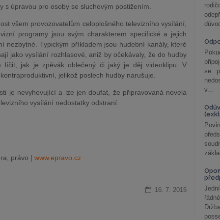
rodič
y s úpravou pro osoby se sluchovým postižením.
odepř
ost všem provozovatelům celoplošného televizního vysílání,
důvod
evizní programy jsou svým charakterem specifické a jejich
Odp
ní nezbytné. Typickým příkladem jsou hudební kanály, které
Poku
í jako vysílání rozhlasové, aniž by očekávaly, že do hudby
připo
líčit, jak je zpěvák oblečený či jaký je děj videoklipu. V
se p
kontraproduktivní, jelikož poslech hudby narušuje.
nedo
v...
ti je nevyhovující a lze jen doufat, že připravovaná novela
evizního vysílání nedostatky odstraní.
Odův
(exk
Povin
před
soudn
zákla
ra, právo |
www.epravo.cz
Opom
před
Jední
16. 7. 2015
řádné
Držba
posse