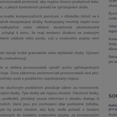
Uzaví
 provozovateli povinnost, aby orgánu dozoru poskytoval data,
zřizo
vat, u jakých konkrétních pořadů ke zpřístupnění došlo.
Byzny
na kvalitu kompenzačních pomůcek, v důsledku čehož se k
změn
značně neuspokojivé služby. Audiopopisy mnohdy neplní svou
Urban
e nadbytečné nebo některé skutečnosti plnohodnotně
legis
 uchylují k tomu, že mají tendenci divákovi se zrakovým
některé události nebo pocity, což u zvukového popisu není
Kone
limit
důvo
sto bývají hrubé gramatické nebo stylistické chyby. Význam
Rekor
la znehodnocují.
pro l
že si většina provozovatelů vytváří archív zpřístupněných
rízuje. Svou zákonnou povinnost tak provozovatelé sice plní,
ož potřeby osob s postižením uspokojovány nejsou.
 se sluchovým postižením považuje zákon za rovnocenné,
tými titulky. Tyto titulky ale nejsou shodné. Otevřené titulky,
SO
h podtitulků, přinášejí pouze informaci o obsahu dialogu či
ruších, které jsou pro pochopení děje podstatné (střelba,
Nahl
pro 
 Bylo by proto vhodné, aby byly, vedle pořadů v českém
umočených do českého znakového jazyka, za kompenzační
Rodič