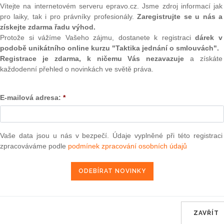
(onli
Vítejte na internetovém serveru epravo.cz. Jsme zdroj informací jak
pro laiky, tak i pro právníky profesionály.
Zaregistrujte se u nás a
2
:
Provozovatel celoplošného televizního vysílání s licencí je
získejte zdarma řadu výhod.
Prakt
ch pořadů skrytými nebo otevřenými titulky pro osoby se
Protože si vážíme Vašeho zájmu, dostanete k registraci
dárek v
smluv
 vysílaných pořadů zpřístupnit pro osoby se zrakovým
podobě unikátního online kurzu "Taktika jednání o smlouvách".
elevizního vysílání ze zákona je povinen opatřit alespoň 70
0
Registrace je zdarma, k ničemu Vás nezavazuje
a získáte
vřenými titulky a alespoň 2 % vysílaných pořadů vyrobit v
Prakt
každodenní přehled o novinkách ve světě práva.
judik
nně tlumočit do českého znakového jazyka pro osoby se
n zpřístupnit alespoň 10 % vysílaných pořadů pro osoby se
E-mailová adresa:
*
ONL
explicitně nehovoří, kompenzační pomůckou, jejímž
Vnos
jí osobám se zrakovým postižením, jsou tzv. audiopopisy
valor
soud
Vaše data jsou u nás v bezpečí. Údaje vyplněné při této registraci
zpracováváme podle
podmínek zpracování osobních údajů
Výpo
vena v souladu s požadavky Směrnice o audiovizuálních
neom
 46 preambule konstatuje: „
Právo osob se zdravotním
a společenském a kulturním životě Unie a začlenit se do něj
Nová 
dostupných audiovizuálních mediálních služeb. Prostředky k
Změn
mo jiné znakovou řeč, titulkování, zvukový popis a snadno
energ
ovněž článkem 7 této Směrnice, který ukládá: „Členské státy
ZAVŘÍT
b spadající do jejich pravomoci, aby zajistili postupné
Čern