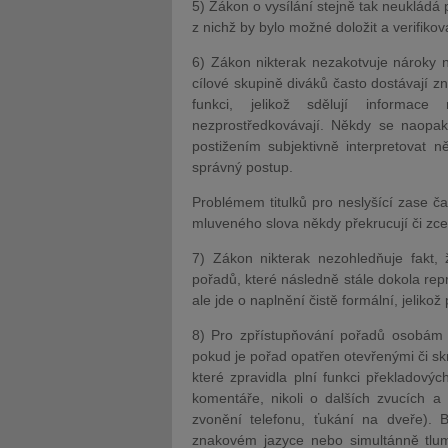
5) Zákon o vysílání stejně tak neukládá
z nichž by bylo možné doložit a verifiko
6) Zákon nikterak nezakotvuje nároky 
cílové skupině diváků často dostávají 
funkci, jelikož sdělují informac
nezprostředkovávají. Někdy se naopak
postižením subjektivně interpretovat 
správný postup.
Problémem titulků pro neslyšící zase ča
mluveného slova někdy překrucují či zce
7) Zákon nikterak nezohledňuje fakt, 
pořadů, které následně stále dokola rep
ale jde o naplnění čistě formální, jelik
8) Pro zpřístupňování pořadů osobám
pokud je pořad opatřen otevřenými či skry
které zpravidla plní funkci překladovýc
komentáře, nikoli o dalších zvucích a 
zvonění telefonu, ťukání na dveře).
znakovém jazyce nebo simultánně tl