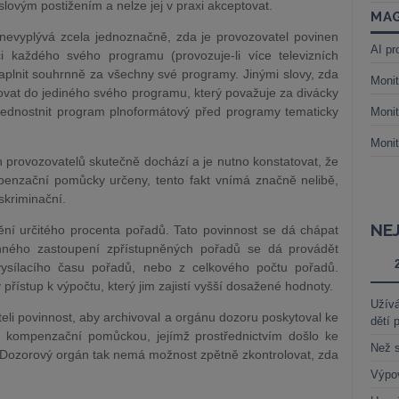
lovým postižením a nelze jej v praxi akceptovat.
MAG
evyplývá zcela jednoznačně, zda je provozovatel povinen
AI pr
 každého svého programu (provozuje-li více televizních
plnit souhrnně za všechny své programy. Jinými slovy, zda
Monit
vat do jediného svého programu, který považuje za divácky
přednostnit program plnoformátový před programy tematicky
Monit
Monit
h provozovatelů skutečně dochází a je nutno konstatovat, že
penzační pomůcky určeny, tento fakt vnímá značně nelibě,
iskriminační.
NE
ění určitého procenta pořadů. Tato povinnost se dá chápat
nného zastoupení zpřístupněných pořadů se dá provádět
ysílacího času pořadů, nebo z celkového počtu pořadů.
přístup k výpočtu, který jim zajistí vyšší dosažené hodnoty.
Užívá
eli povinnost, aby archivoval a orgánu dozoru poskytoval ke
dětí 
s kompenzační pomůckou, jejímž prostřednictvím došlo ke
Než s
s). Dozorový orgán tak nemá možnost zpětně zkontrolovat, zda
Výpo