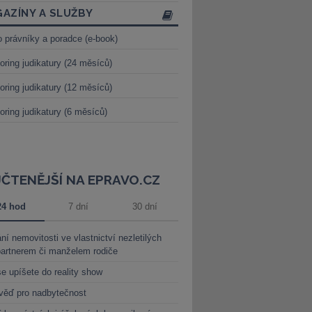
AZÍNY A SLUŽBY
o právníky a poradce (e-book)
oring judikatury (24 měsíců)
oring judikatury (12 měsíců)
oring judikatury (6 měsíců)
JČTENĚJŠÍ NA EPRAVO.CZ
24 hod
7 dní
30 dní
ní nemovitosti ve vlastnictví nezletilých
partnerem či manželem rodiče
e upíšete do reality show
věď pro nadbytečnost