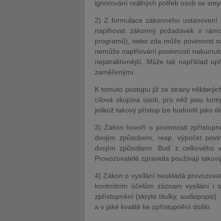
ignorování reálných potřeb osob se smys
2) Z formulace zákonného ustanovení n
naplňovat zákonný požadavek v rámci
programů), nebo zda může povinnost na
nemůže naplňování povinnosti nakumulo
nejatraktivnější. Může tak například u
zaměřenými.
K tomuto postupu již ze strany některýc
cílová skupina osob, pro něž jsou kom
jelikož takový přístup lze hodnotit jako d
3) Zákon hovoří o povinnosti zpřístupn
dvojím způsobem, resp. výpočet povi
dvojím způsobem. Buď z celkového v
Provozovatelé zpravidla používají takový 
4) Zákon o vysílání neukládá provozovat
kontrolním účelům záznam vysílání i 
zpřístupnění (skryté titulky, audiopopi
a v jaké kvalitě ke zpřístupnění došlo.