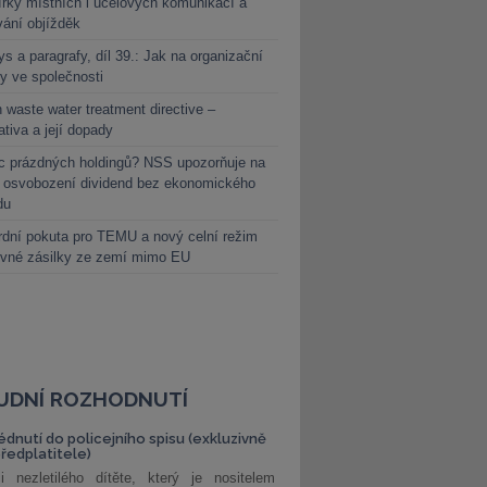
rky místních i účelových komunikací a
vání objížděk
s a paragrafy, díl 39.: Jak na organizační
y ve společnosti
 waste water treatment directive –
lativa a její dopady
c prázdných holdingů? NSS upozorňuje na
y osvobození dividend bez ekonomického
du
dní pokuta pro TEMU a nový celní režim
evné zásilky ze zemí mimo EU
UDNÍ ROZHODNUTÍ
édnutí do policejního spisu (exkluzivně
předplatitele)
i nezletilého dítěte, který je nositelem