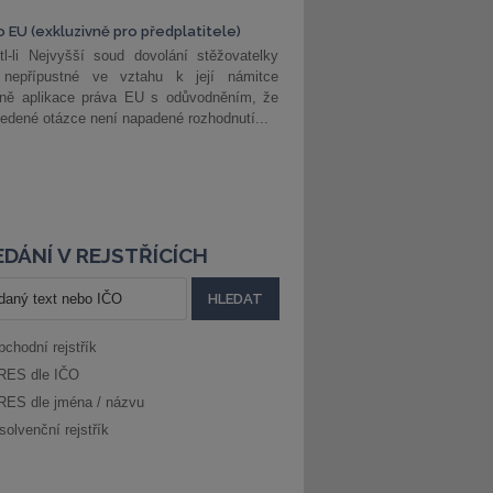
o EU (exkluzivně pro předplatitele)
l-li Nejvyšší soud dovolání stěžovatelky
 nepřípustné ve vztahu k její námitce
dně aplikace práva EU s odůvodněním, že
edené otázce není napadené rozhodnutí...
DÁNÍ V REJSTŘÍCÍCH
bchodní rejstřík
RES dle IČO
RES dle jména / názvu
solvenční rejstřík