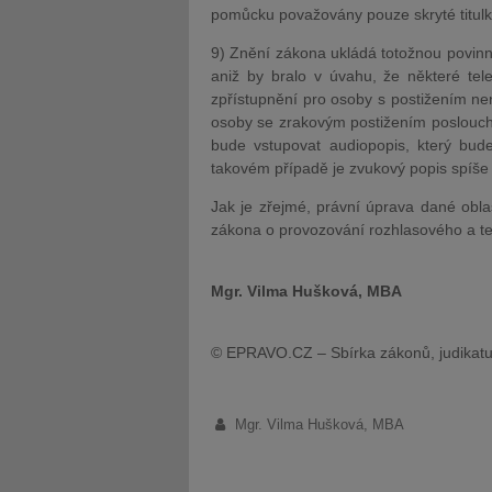
pomůcku považovány pouze skryté titulk
9) Znění zákona ukládá totožnou povinn
aniž by bralo v úvahu, že některé tel
zpřístupnění pro osoby s postižením ne
osoby se zrakovým postižením poslouchaj
bude vstupovat audiopopis, který bude 
takovém případě je zvukový popis spíše 
Jak je zřejmé, právní úprava dané oblas
zákona o provozování rozhlasového a tel
Mgr. Vilma Hušková, MBA
© EPRAVO.CZ – Sbírka zákonů, judikatu
Mgr. Vilma Hušková, MBA