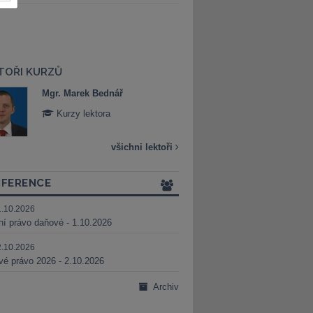
TOŘI KURZŮ
Mgr. Marek Bednář
Mgr. Veronika 
Kurzy lektora
Kurzy lektora
všichni lektoři
FERENCE
1.10.2026
ní právo daňové - 1.10.2026
2.10.2026
é právo 2026 - 2.10.2026
Archiv