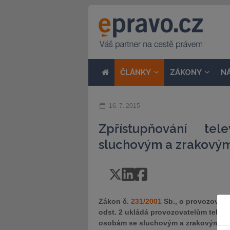
ČLÁNKY
ZÁKONY
N
16. 7. 2015
Zpřístupňování tel
sluchovým a zrakovým
Zákon č.
231/2001
Sb., o provozování 
odst. 2 ukládá provozovatelům televiz
osobám se sluchovým a zrakovým pos