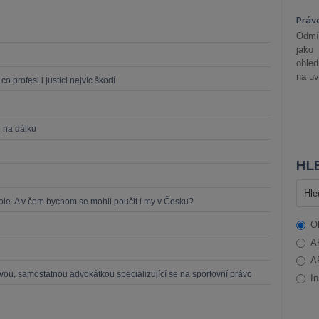
Práv
Odmít
jako
ohle
na uv
o profesi i justici nejvíc škodí
 na dálku
HLE
le. A v čem bychom se mohli poučit i my v Česku?
O
A
A
ou, samostatnou advokátkou specializující se na sportovní právo
In