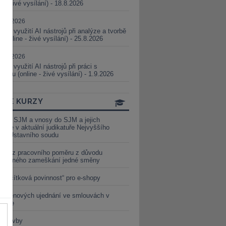
ne - živé vysílání) - 18.8.2026
5.08.2026
ické využití AI nástrojů při analýze a tvorbě
 (online - živé vysílání) - 25.8.2026
1.09.2026
ické využití AI nástrojů při práci s
aturou (online - živé vysílání) - 1.9.2026
INE KURZY
y ze SJM a vnosy do SJM a jejich
izace v aktuální judikatuře Nejvyššího
u a Ústavního soudu
věď z pracovního poměru z důvodu
luveného zameškání jedné směny
„tlačítková povinnost“ pro e-shopy
a cenových ujednání ve smlouvách v
etice
é stavby