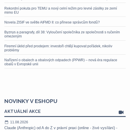
Rekordní pokuta pro TEMU a nový celní režim pro levné zásilky ze zemí
mimo EU
Novela ZISIF ve světle AIFMD II: co přinese správcům fondů?
Byznys a paragrafy, díl 38: Vyloučení společníka ze společnosti s ručením
omezeným
Firemní úklid před prodejem: investoři chtějí kupovat pořádek, nikoliv
problémy
Nařízení o obalech a obalových odpadech (PPWR) – nová éra regulace
obalů v Evropské unii
NOVINKY V ESHOPU
AKTUÁLNÍ AKCE
11.08.2026
Claude (Anthropic) od A do Z v právní praxi (online - živé vysílání) -