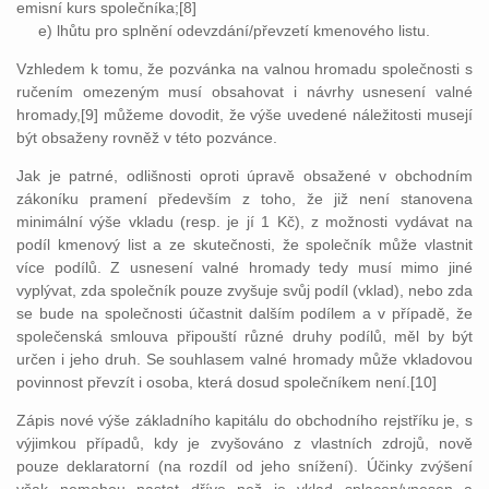
emisní kurs společníka;[8]
e) lhůtu pro splnění odevzdání/převzetí kmenového listu.
Vzhledem k tomu, že pozvánka na valnou hromadu společnosti s
ručením omezeným musí obsahovat i návrhy usnesení valné
hromady,[9] můžeme dovodit, že výše uvedené náležitosti musejí
být obsaženy rovněž v této pozvánce.
Jak je patrné, odlišnosti oproti úpravě obsažené v obchodním
zákoníku pramení především z toho, že již není stanovena
minimální výše vkladu (resp. je jí 1 Kč), z možnosti vydávat na
podíl kmenový list a ze skutečnosti, že společník může vlastnit
více podílů. Z usnesení valné hromady tedy musí mimo jiné
vyplývat, zda společník pouze zvyšuje svůj podíl (vklad), nebo zda
se bude na společnosti účastnit dalším podílem a v případě, že
společenská smlouva připouští různé druhy podílů, měl by být
určen i jeho druh. Se souhlasem valné hromady může vkladovou
povinnost převzít i osoba, která dosud společníkem není.[10]
Zápis nové výše základního kapitálu do obchodního rejstříku je, s
výjimkou případů, kdy je zvyšováno z vlastních zdrojů, nově
pouze deklaratorní (na rozdíl od jeho snížení). Účinky zvýšení