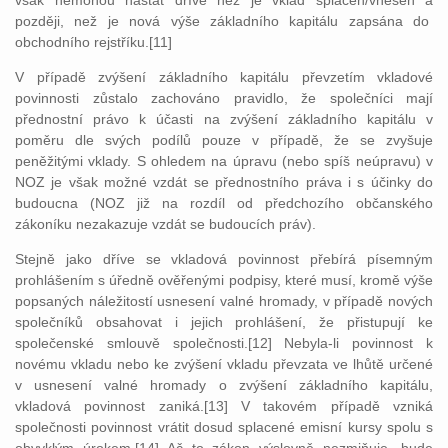
však nemohou nastat dříve než je vklad splacen/vnesen a
později, než je nová výše základního kapitálu zapsána do
obchodního rejstříku.[11]
V případě zvýšení základního kapitálu převzetím vkladové
povinnosti zůstalo zachováno pravidlo, že společníci mají
přednostní právo k účasti na zvýšení základního kapitálu v
poměru dle svých podílů pouze v případě, že se zvyšuje
peněžitými vklady. S ohledem na úpravu (nebo spíš neúpravu) v
NOZ je však možné vzdát se přednostního práva i s účinky do
budoucna (NOZ již na rozdíl od předchozího občanského
zákoníku nezakazuje vzdát se budoucích práv).
Stejně jako dříve se vkladová povinnost přebírá písemným
prohlášením s úředně ověřenými podpisy, které musí, kromě výše
popsaných náležitostí usnesení valné hromady, v případě nových
společníků obsahovat i jejich prohlášení, že přistupují ke
společenské smlouvě společnosti.[12] Nebyla-li povinnost k
novému vkladu nebo ke zvýšení vkladu převzata ve lhůtě určené
v usnesení valné hromady o zvýšení základního kapitálu,
vkladová povinnost zaniká.[13] V takovém případě vzniká
společnosti povinnost vrátit dosud splacené emisní kursy spolu s