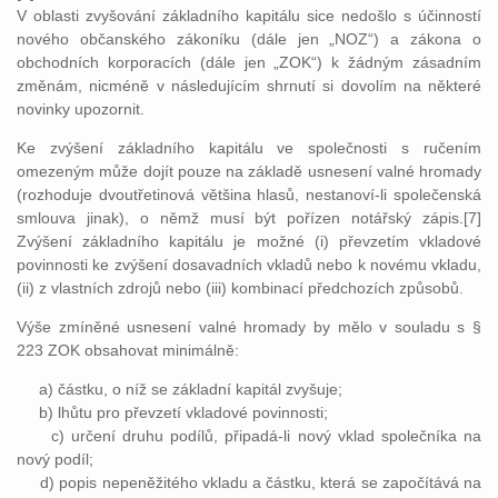
V oblasti zvyšování základního kapitálu sice nedošlo s účinností
nového občanského zákoníku (dále jen „NOZ“) a zákona o
obchodních korporacích (dále jen „ZOK“) k žádným zásadním
změnám, nicméně v následujícím shrnutí si dovolím na některé
novinky upozornit.
Ke zvýšení základního kapitálu ve společnosti s ručením
omezeným může dojít pouze na základě usnesení valné hromady
(rozhoduje dvoutřetinová většina hlasů, nestanoví-li společenská
smlouva jinak), o němž musí být pořízen notářský zápis.[7]
Zvýšení základního kapitálu je možné (i) převzetím vkladové
povinnosti ke zvýšení dosavadních vkladů nebo k novému vkladu,
(ii) z vlastních zdrojů nebo (iii) kombinací předchozích způsobů.
Výše zmíněné usnesení valné hromady by mělo v souladu s §
223 ZOK obsahovat minimálně:
a) částku, o níž se základní kapitál zvyšuje;
b) lhůtu pro převzetí vkladové povinnosti;
c) určení druhu podílů, připadá-li nový vklad společníka na
nový podíl;
d) popis nepeněžitého vkladu a částku, která se započítává na