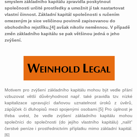
smyslem základního kapitálu zpravidla poskytnout
společnosti určité prostředky a umožnit jí tak nastartovat
vlastní činnost. Základní kapitál společnosti s ručením
omezeným je sice veličinou povinně zapisovanou do
obchodního rejstříku,[4] avšak nikoliv neměnnou. V případě
změn základního kapitálu se pak většinou jedná o jeho
zvýšení.
Motivem pro zvýšení základního kapitálu mohou být vedle přání
vzbuzovat větší důvěryhodnost např. také pravidla tzv. nízké
kapitalizace upravující daňovou uznatelnost úroků z úvěrů,
zápůjček či dluhopisů mezi spojenými osobami.[5] Pro úplnost je
třeba uvést, že vedle zvýšení základního kapitálu mohou
společníci do společnosti (do jejího vlastního kapitálu) „nalít“
čerstvé peníze i prostřednictvím příplatku mimo základní kapitál.
[6]