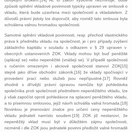
obvyklým úrokem.[14] Ač to zákon výslovně nezmiňuje, bude
způsob splnění vkladové povinnosti typicky upraven ve smlouvě o
vkladu, která bude uzavřena mezi společností a vkladatelem. Z
důvodů právní jistoty lze doporučit, aby rovněž tato smlouva byla
schválena valnou hromadou společnosti.
Samotné splnění vkladové povinnosti, resp. přechod vlastnického
práva k předmětu vkladu na společnost, je i pro případy zvýšení
základního kapitálu v souladu s odkazem v § 29 upraven v
obecných ustanoveních ZOK. Vklady mohou být buď peněžité
(splácejí se) nebo nepeněžité (vnášejí se). V případě společnosti
s ručením omezeným i akciové společnosti stanoví ZOK[15]
stejně jako dříve obchodní zákoník,[16] že vklady spočívající v
provedení prací nebo služeb jsou nepřípustné.[17] Rovněž
shodně s dřívější právní úpravou nemůže být pohledávka
společníka proti společnosti předmětem nepeněžitého vkladu, lze
ji však započíst oproti pohledávce na splacení peněžitého vkladu,
a to písemnou smlouvou, jejíž návrh schválila valná hromada.[18]
Novinkou je jmenování znalce pro určení ceny nepeněžitého
vkladu jednateli namísto soudem.[19] ZOK již nestanoví, že
nepeněžitý vklad musí být v důležitém zájmu společnosti,
nicméně i dle ZOK jsou jednatelé povinni předložit valné hromadě