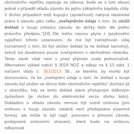
obchodního rejstříku zapisuje ze zákona, bude se o tuto situaci
jednat v případě vkladu závodu do jejího základního kapitálu vždy.
V těchto případech totiž kupující (společnost) nabývá vlastnické
právo k závodu jako celku „
zveřejněním údaje
o tom, že
uložil
doklad
o koupi (vkladu) závodu do sbírky listin dle jiného
právního předpisu.“[24] Dle mého názoru plyne z jazykového
vyjádření tohoto ustanovení, že má být zveřejňován údaj
(oznámení) o tom, že byl uložen doklad (a ne doklad samotný),
čehož lze dosáhnout pouze zveřejněním v obchodním věstníku.
Tento závěr však není v praxi přijímán zcela jednoznačně.
Alternativní výklad nabízí § 3018 NOZ a odkaz na § 13 odst. 1
nařízení vlády č.
351/2013
Sb., ze kterého by mohlo být
dovozováno, že ke „zveřejnění údaje o tom, že doklad o koupi
závodu byl uložen ve sbírce listin obchodního rejstříku“ dochází již
v okamžiku, kdy se tento doklad stane přístupným dálkovým
způsobem (je vložen do elektronické verze sbírky listin).
Dokladem o vkladu závodu nemusí být nutně smlouva (pro
smlouvu o koupi závodu ostatně není předepsána písemná
forma), ale může to být např. potvrzení o převzetí závodu
podepsané smluvními stranami, které bude na smlouvu
odkazovat.