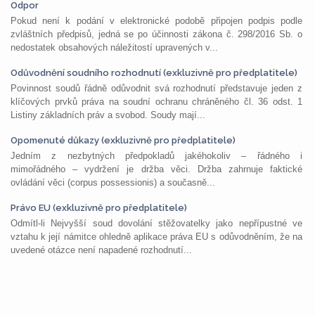
Odpor
Pokud není k podání v elektronické podobě připojen podpis podle
zvláštních předpisů, jedná se po účinnosti zákona č. 298/2016 Sb. o
nedostatek obsahových náležitostí upravených v...
Odůvodnění soudního rozhodnutí (exkluzivně pro předplatitele)
Povinnost soudů řádně odůvodnit svá rozhodnutí představuje jeden z
klíčových prvků práva na soudní ochranu chráněného čl. 36 odst. 1
Listiny základních práv a svobod. Soudy mají...
Opomenuté důkazy (exkluzivně pro předplatitele)
Jedním z nezbytných předpokladů jakéhokoliv – řádného i
mimořádného – vydržení je držba věci. Držba zahrnuje faktické
ovládání věci (corpus possessionis) a současně...
Právo EU (exkluzivně pro předplatitele)
Odmítl-li Nejvyšší soud dovolání stěžovatelky jako nepřípustné ve
vztahu k její námitce ohledně aplikace práva EU s odůvodněním, že na
uvedené otázce není napadené rozhodnutí...