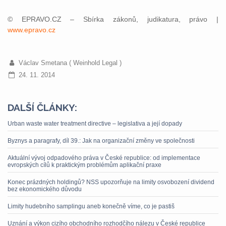
© EPRAVO.CZ – Sbírka zákonů, judikatura, právo |
www.epravo.cz
Václav Smetana ( Weinhold Legal )
24. 11. 2014
DALŠÍ ČLÁNKY:
Urban waste water treatment directive – legislativa a její dopady
Byznys a paragrafy, díl 39.: Jak na organizační změny ve společnosti
Aktuální vývoj odpadového práva v České republice: od implementace
evropských cílů k praktickým problémům aplikační praxe
Konec prázdných holdingů? NSS upozorňuje na limity osvobození dividend
bez ekonomického důvodu
Limity hudebního samplingu aneb konečně víme, co je pastiš
Uznání a výkon cizího obchodního rozhodčího nálezu v České republice