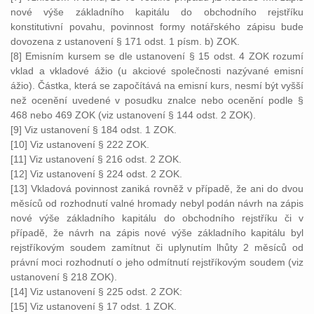
nové výše základního kapitálu do obchodního rejstříku
konstitutivní povahu, povinnost formy notářského zápisu bude
dovozena z ustanovení § 171 odst. 1 písm. b) ZOK.
[8] Emisním kursem se dle ustanovení § 15 odst. 4 ZOK rozumí
vklad a vkladové ážio (u akciové společnosti nazývané emisní
ážio). Částka, která se započítává na emisní kurs, nesmí být vyšší
než ocenění uvedené v posudku znalce nebo ocenění podle §
468 nebo 469 ZOK (viz ustanovení § 144 odst. 2 ZOK).
[9] Viz ustanovení § 184 odst. 1 ZOK.
[10] Viz ustanovení § 222 ZOK.
[11] Viz ustanovení § 216 odst. 2 ZOK.
[12] Viz ustanovení § 224 odst. 2 ZOK.
[13] Vkladová povinnost zaniká rovněž v případě, že ani do dvou
měsíců od rozhodnutí valné hromady nebyl podán návrh na zápis
nové výše základního kapitálu do obchodního rejstříku či v
případě, že návrh na zápis nové výše základního kapitálu byl
rejstříkovým soudem zamítnut či uplynutím lhůty 2 měsíců od
právní moci rozhodnutí o jeho odmítnutí rejstříkovým soudem (viz
ustanovení § 218 ZOK).
[14] Viz ustanovení § 225 odst. 2 ZOK:
[15] Viz ustanovení § 17 odst. 1 ZOK.