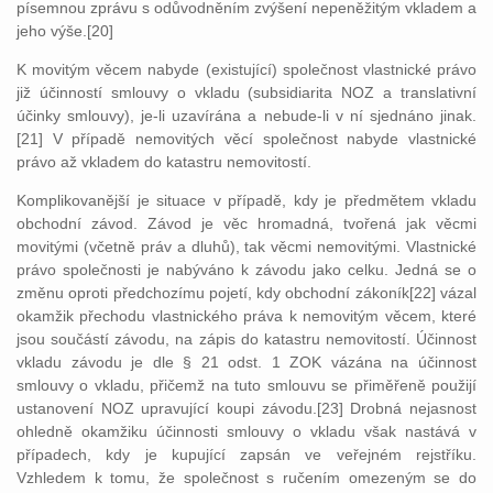
písemnou zprávu s odůvodněním zvýšení nepeněžitým vkladem a
jeho výše.[20]
K movitým věcem nabyde (existující) společnost vlastnické právo
již účinností smlouvy o vkladu (subsidiarita NOZ a translativní
účinky smlouvy), je-li uzavírána a nebude-li v ní sjednáno jinak.
[21] V případě nemovitých věcí společnost nabyde vlastnické
právo až vkladem do katastru nemovitostí.
Komplikovanější je situace v případě, kdy je předmětem vkladu
obchodní závod. Závod je věc hromadná, tvořená jak věcmi
movitými (včetně práv a dluhů), tak věcmi nemovitými. Vlastnické
právo společnosti je nabýváno k závodu jako celku. Jedná se o
změnu oproti předchozímu pojetí, kdy obchodní zákoník[22] vázal
okamžik přechodu vlastnického práva k nemovitým věcem, které
jsou součástí závodu, na zápis do katastru nemovitostí. Účinnost
vkladu závodu je dle § 21 odst. 1 ZOK vázána na účinnost
smlouvy o vkladu, přičemž na tuto smlouvu se přiměřeně použijí
ustanovení NOZ upravující koupi závodu.[23] Drobná nejasnost
ohledně okamžiku účinnosti smlouvy o vkladu však nastává v
případech, kdy je kupující zapsán ve veřejném rejstříku.
Vzhledem k tomu, že společnost s ručením omezeným se do