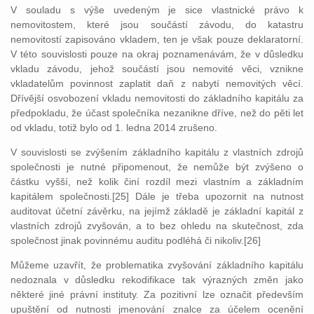
V souladu s výše uvedeným je sice vlastnické právo k
nemovitostem, které jsou součástí závodu, do katastru
nemovitostí zapisováno vkladem, ten je však pouze deklaratorní.
V této souvislosti pouze na okraj poznamenávám, že v důsledku
vkladu závodu, jehož součástí jsou nemovité věci, vznikne
vkladatelům povinnost zaplatit daň z nabytí nemovitých věcí.
Dřívější osvobození vkladu nemovitosti do základního kapitálu za
předpokladu, že účast společníka nezanikne dříve, než do pěti let
od vkladu, totiž bylo od 1. ledna 2014 zrušeno.
V souvislosti se zvýšením základního kapitálu z vlastních zdrojů
společnosti je nutné připomenout, že nemůže být zvýšeno o
částku vyšší, než kolik činí rozdíl mezi vlastním a základním
kapitálem společnosti.[25] Dále je třeba upozornit na nutnost
auditovat účetní závěrku, na jejímž základě je základní kapitál z
vlastních zdrojů zvyšován, a to bez ohledu na skutečnost, zda
společnost jinak povinnému auditu podléhá či nikoliv.[26]
Můžeme uzavřít, že problematika zvyšování základního kapitálu
nedoznala v důsledku rekodifikace tak výrazných změn jako
některé jiné právní instituty. Za pozitivní lze označit především
upuštění od nutnosti jmenování znalce za účelem ocenění