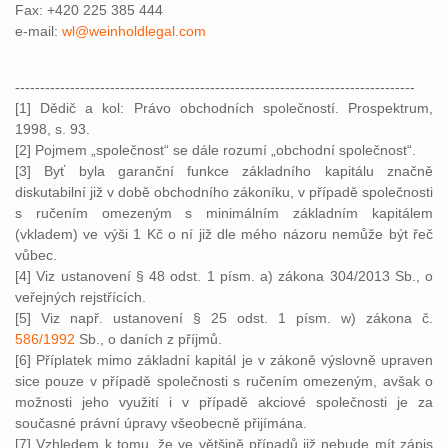
Fax: +420 225 385 444
e-mail:
wl@weinholdlegal.com
--------------------------------------------------------------------------------
[1] Dědič a kol: Právo obchodních společností. Prospektrum,
1998, s. 93.
[2] Pojmem „společnost“ se dále rozumí „obchodní společnost“.
[3] Byť byla garanční funkce základního kapitálu značně
diskutabilní již v době obchodního zákoníku, v případě společnosti
s ručením omezeným s minimálním základním kapitálem
(vkladem) ve výši 1 Kč o ní již dle mého názoru nemůže být řeč
vůbec.
[4] Viz ustanovení § 48 odst. 1 písm. a) zákona 304/2013 Sb., o
veřejných rejstřících.
[5] Viz např. ustanovení § 25 odst. 1 písm. w) zákona č.
586/1992
Sb., o daních z příjmů.
[6] Příplatek mimo základní kapitál je v zákoně výslovně upraven
sice pouze v případě společnosti s ručením omezeným, avšak o
možnosti jeho využití i v případě akciové společnosti je za
současné právní úpravy všeobecně přijímána.
[7] Vzhledem k tomu, že ve většině případů již nebude mít zápis