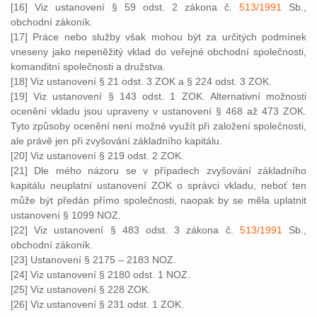
[16] Viz ustanovení § 59 odst. 2 zákona č.
513/1991
Sb.,
obchodní zákoník.
[17] Práce nebo služby však mohou být za určitých podmínek
vneseny jako nepeněžitý vklad do veřejné obchodní společnosti,
komanditní společnosti a družstva.
[18] Viz ustanovení § 21 odst. 3 ZOK a § 224 odst. 3 ZOK.
[19] Viz ustanovení § 143 odst. 1 ZOK. Alternativní možnosti
ocenění vkladu jsou upraveny v ustanovení § 468 až 473 ZOK.
Tyto způsoby ocenění není možné využít při založení společnosti,
ale právě jen při zvyšování základního kapitálu.
[20] Viz ustanovení § 219 odst. 2 ZOK.
[21] Dle mého názoru se v případech zvyšování základního
kapitálu neuplatní ustanovení ZOK o správci vkladu, neboť ten
může být předán přímo společnosti, naopak by se měla uplatnit
ustanovení § 1099 NOZ.
[22] Viz ustanovení § 483 odst. 3 zákona č.
513/1991
Sb.,
obchodní zákoník.
[23] Ustanovení § 2175 – 2183 NOZ.
[24] Viz ustanovení § 2180 odst. 1 NOZ.
[25] Viz ustanovení § 228 ZOK.
[26] Viz ustanovení § 231 odst. 1 ZOK.