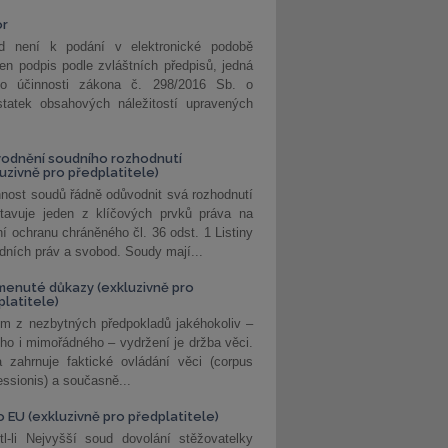
or
d není k podání v elektronické podobě
jen podpis podle zvláštních předpisů, jedná
o účinnosti zákona č. 298/2016 Sb. o
statek obsahových náležitostí upravených
odnění soudního rozhodnutí
luzivně pro předplatitele)
nost soudů řádně odůvodnit svá rozhodnutí
stavuje jeden z klíčových prvků práva na
í ochranu chráněného čl. 36 odst. 1 Listiny
dních práv a svobod. Soudy mají...
enuté důkazy (exkluzivně pro
platitele)
m z nezbytných předpokladů jakéhokoliv –
ho i mimořádného – vydržení je držba věci.
 zahrnuje faktické ovládání věci (corpus
ssionis) a současně...
o EU (exkluzivně pro předplatitele)
l-li Nejvyšší soud dovolání stěžovatelky