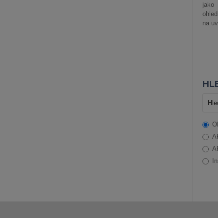
jako
ohle
na uv
HLE
O
A
A
In