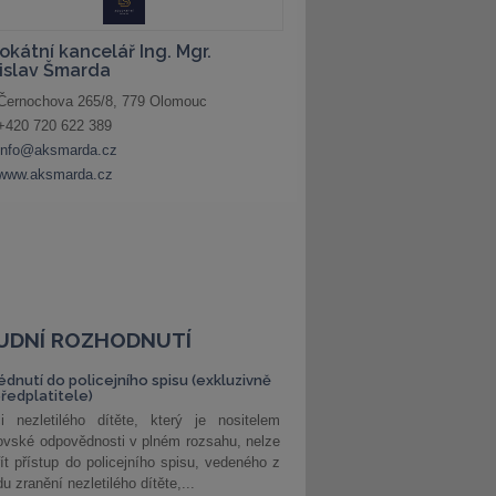
UDNÍ ROZHODNUTÍ
édnutí do policejního spisu (exkluzivně
předplatitele)
i nezletilého dítěte, který je nositelem
ovské odpovědnosti v plném rozsahu, nelze
ít přístup do policejního spisu, vedeného z
u zranění nezletilého dítěte,...