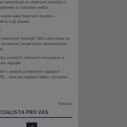
ní nemovitosti ve vlastnictví nezletilých
partnerem či manželem rodiče
 waste water treatment directive –
lativa a její dopady
r
c prázdných holdingů? NSS upozorňuje na
y osvobození dividend bez ekonomického
du
rky místních i účelových komunikací a
vání objížděk
ení o obalech a obalových odpadech
) – nová éra regulace obalů v Evropské