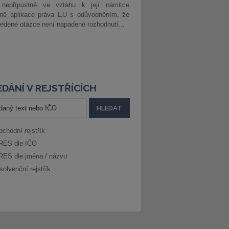
 nepřípustné ve vztahu k její námitce
dně aplikace práva EU s odůvodněním, že
edené otázce není napadené rozhodnutí...
DÁNÍ V REJSTŘÍCÍCH
bchodní rejstřík
RES dle IČO
RES dle jména / názvu
solvenční rejstřík