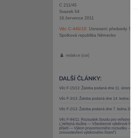
C 211/45
Svazek 54
16.července 2011
Věc C-445/10:
Usnesení předsedy Soud
Spolková republika Německo
redakce (sar)
DALŠÍ ČLÁNKY:
Věc F-15/13: Žaloba podaná dne 11. února 20
Věc F-3/13: Žaloba podaná dne 14. ledna 201
Věc F-2/13: Žaloba podaná dne 7. ledna 2013 
Věc F-94/11: Rozsudek Soudu pro veřejnou sl
(„Veřejná služba — Všeobecné výběrové řízen
přijetí — Výkon pravomocného rozsudku — Zása
znovuotevření výběrového řízení“)