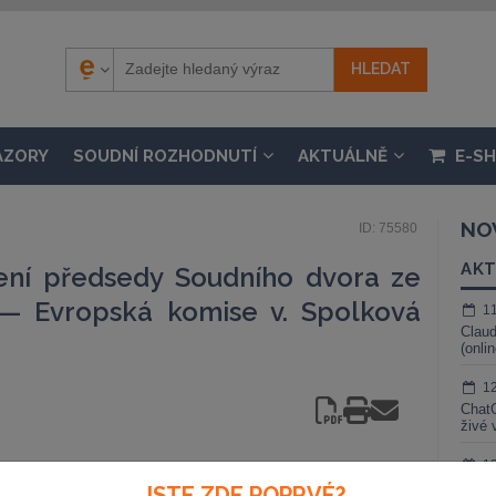
ÁZORY
SOUDNÍ ROZHODNUTÍ
AKTUÁLNĚ
E-S
NO
ID: 75580
AKT
ení předsedy Soudního dvora ze
 — Evropská komise v. Spolková
1
Claud
(onli
1
ChatG
živé 
1
Gemin
JSTE ZDE POPRVÉ?