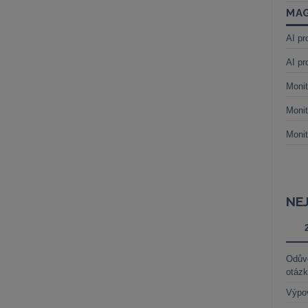
MAG
AI pr
AI pr
Monit
Monit
Monit
NE
Odůvo
otáz
Výpo