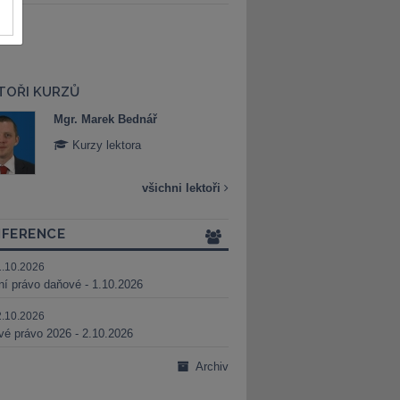
TOŘI KURZŮ
Mgr. Marek Bednář
Mgr. Veronika 
Kurzy lektora
Kurzy lektora
všichni lektoři
FERENCE
1.10.2026
ní právo daňové - 1.10.2026
2.10.2026
é právo 2026 - 2.10.2026
Archiv