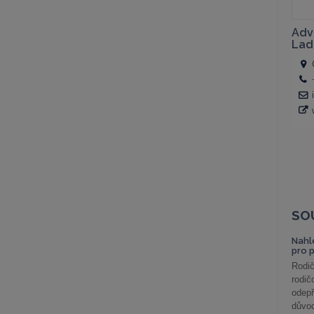
SO
Nahl
pro 
Rodič
rodič
odepř
důvod