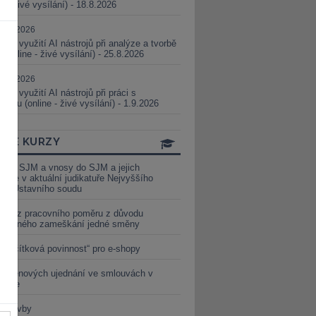
ne - živé vysílání) - 18.8.2026
5.08.2026
ické využití AI nástrojů při analýze a tvorbě
 (online - živé vysílání) - 25.8.2026
1.09.2026
ické využití AI nástrojů při práci s
aturou (online - živé vysílání) - 1.9.2026
INE KURZY
y ze SJM a vnosy do SJM a jejich
izace v aktuální judikatuře Nejvyššího
u a Ústavního soudu
věď z pracovního poměru z důvodu
luveného zameškání jedné směny
„tlačítková povinnost“ pro e-shopy
a cenových ujednání ve smlouvách v
etice
é stavby