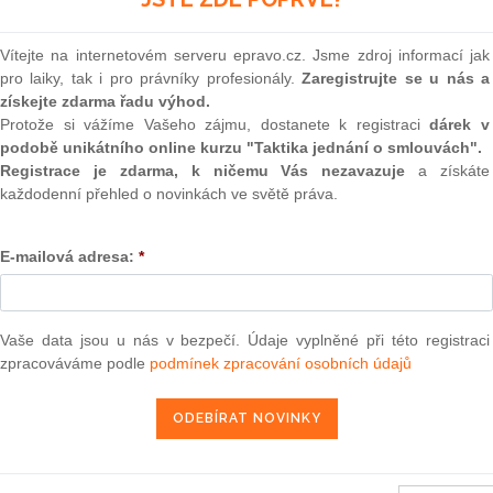
(onli
2
Vítejte na internetovém serveru epravo.cz. Jsme zdroj informací jak
Prakt
pro laiky, tak i pro právníky profesionály.
Zaregistrujte se u nás a
smluv
získejte zdarma řadu výhod.
ního dvora ze dne 21. března 2011 — Evropská komise v.
0
Protože si vážíme Vašeho zájmu, dostanete k registraci
dárek v
Prakt
podobě unikátního online kurzu "Taktika jednání o smlouvách".
judik
Registrace je zdarma, k ničemu Vás nezavazuje
a získáte
každodenní přehled o novinkách ve světě práva.
16. 7. 2011
ONL
E-mailová adresa:
*
Vnos
valor
soud
13 — ZZ v. Komise
Výpo
Vaše data jsou u nás v bezpečí. Údaje vyplněné při této registraci
neom
3 — CK v. Komise
zpracováváme podle
podmínek zpracování osobních údajů
Nová 
— ZZ v. Komise
Změn
užbu (druhého senátu) ze dne 21. března 2013 — Brune v. Komise
í — Zrušení rozhodnutí o nezapsání na seznam uchazečů vhodných k
energ
da legality — Námitka protiprávnosti vznesená proti rozhodnutí o
Čern