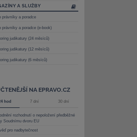
AZÍNY A SLUŽBY
o právníky a poradce
o právníky a poradce (e-book)
oring judikatury (24 měsíců)
oring judikatury (12 měsíců)
oring judikatury (6 měsíců)
JČTENĚJŠÍ NA EPRAVO.CZ
24 hod
7 dní
30 dní
dnění rozhodnutí o nepoložení předběžné
ky Soudnímu dvoru EU
věď pro nadbytečnost