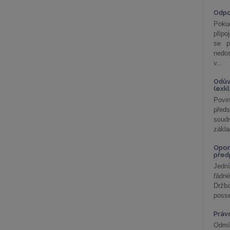
Odp
Poku
připo
se p
nedo
v...
Odův
(exk
Povin
před
soudn
zákla
Opom
před
Jední
řádné
Držba
posse
Práv
Odmít