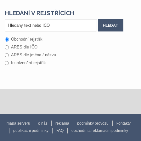
HLEDÁNÍ V REJSTŘÍCÍCH
Obchodní rejstřík
ARES dle IČO
ARES dle jména / názvu
Insolvenční rejstřík
mapa serveru
o nás
reklama
podmínky provozu
kontakty
publikační podmínky
FAQ
obchodní a reklamační podmínky