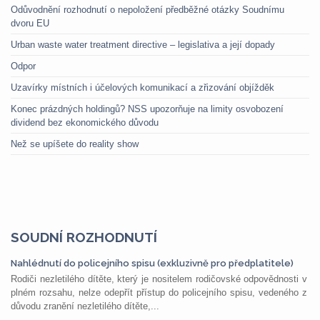
Odůvodnění rozhodnutí o nepoložení předběžné otázky Soudnímu
dvoru EU
Urban waste water treatment directive – legislativa a její dopady
Odpor
Uzavírky místních i účelových komunikací a zřizování objížděk
Konec prázdných holdingů? NSS upozorňuje na limity osvobození
dividend bez ekonomického důvodu
Než se upíšete do reality show
SOUDNÍ ROZHODNUTÍ
Nahlédnutí do policejního spisu (exkluzivně pro předplatitele)
Rodiči nezletilého dítěte, který je nositelem rodičovské odpovědnosti v
plném rozsahu, nelze odepřít přístup do policejního spisu, vedeného z
důvodu zranění nezletilého dítěte,...