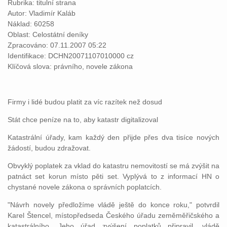
Rubrika: titulní strana
Autor: Vladimír Kaláb
Náklad: 60258
Oblast: Celostátní deníky
Zpracováno: 07.11.2007 05:22
Identifikace: DCHN20071107010000 cz
Klíčová slova: právního, novele zákona
Firmy i lidé budou platit za víc razítek než dosud
Stát chce peníze na to, aby katastr digitalizoval
Katastrální úřady, kam každý den přijde přes dva tisíce nových
žádostí, budou zdražovat.
Obvyklý poplatek za vklad do katastru nemovitostí se má zvýšit na
patnáct set korun místo pěti set. Vyplývá to z informací HN o
chystané novele zákona o správních poplatcích.
"Návrh novely předložíme vládě ještě do konce roku," potvrdil
Karel Štencel, místopředseda Českého úřadu zeměměřičského a
katastrálního. Jeho úřad zvýšení poplatků připravil, vládě