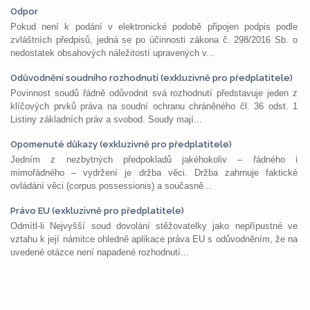
Odpor
Pokud není k podání v elektronické podobě připojen podpis podle
zvláštních předpisů, jedná se po účinnosti zákona č. 298/2016 Sb. o
nedostatek obsahových náležitostí upravených v...
Odůvodnění soudního rozhodnutí (exkluzivně pro předplatitele)
Povinnost soudů řádně odůvodnit svá rozhodnutí představuje jeden z
klíčových prvků práva na soudní ochranu chráněného čl. 36 odst. 1
Listiny základních práv a svobod. Soudy mají...
Opomenuté důkazy (exkluzivně pro předplatitele)
Jedním z nezbytných předpokladů jakéhokoliv – řádného i
mimořádného – vydržení je držba věci. Držba zahrnuje faktické
ovládání věci (corpus possessionis) a současně...
Právo EU (exkluzivně pro předplatitele)
Odmítl-li Nejvyšší soud dovolání stěžovatelky jako nepřípustné ve
vztahu k její námitce ohledně aplikace práva EU s odůvodněním, že na
uvedené otázce není napadené rozhodnutí...