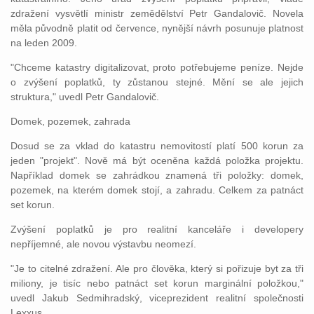
zdražení vysvětlí ministr zemědělství Petr Gandalovič. Novela
měla původně platit od července, nynější návrh posunuje platnost
na leden 2009.
"Chceme katastry digitalizovat, proto potřebujeme peníze. Nejde
o zvýšení poplatků, ty zůstanou stejné. Mění se ale jejich
struktura," uvedl Petr Gandalovič.
Domek, pozemek, zahrada
Dosud se za vklad do katastru nemovitostí platí 500 korun za
jeden "projekt". Nově má být oceněna každá položka projektu.
Například domek se zahrádkou znamená tři položky: domek,
pozemek, na kterém domek stojí, a zahradu. Celkem za patnáct
set korun.
Zvýšení poplatků je pro realitní kanceláře i developery
nepříjemné, ale novou výstavbu neomezí.
"Je to citelné zdražení. Ale pro člověka, který si pořizuje byt za tři
miliony, je tisíc nebo patnáct set korun marginální položkou,"
uvedl Jakub Sedmihradský, viceprezident realitní společnosti
Lexxus.