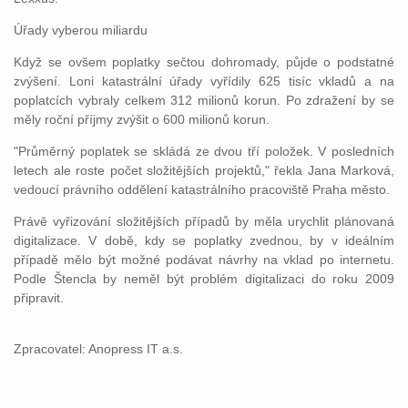
Úřady vyberou miliardu
Když se ovšem poplatky sečtou dohromady, půjde o podstatné
zvýšení. Loni katastrální úřady vyřídily 625 tisíc vkladů a na
poplatcích vybraly celkem 312 milionů korun. Po zdražení by se
měly roční příjmy zvýšit o 600 milionů korun.
"Průměrný poplatek se skládá ze dvou tří položek. V posledních
letech ale roste počet složitějších projektů," řekla Jana Marková,
vedoucí právního oddělení katastrálního pracoviště Praha město.
Právě vyřizování složitějších případů by měla urychlit plánovaná
digitalizace. V době, kdy se poplatky zvednou, by v ideálním
případě mělo být možné podávat návrhy na vklad po internetu.
Podle Štencla by neměl být problém digitalizaci do roku 2009
připravit.
Zpracovatel: Anopress IT a.s.