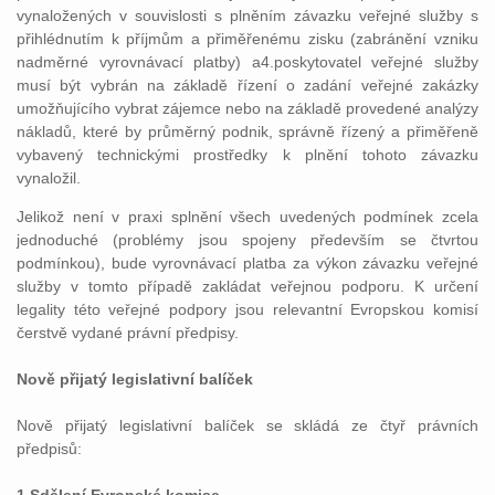
vynaložených v souvislosti s plněním závazku veřejné služby s
přihlédnutím k příjmům a přiměřenému zisku (zabránění vzniku
nadměrné vyrovnávací platby) a4.poskytovatel veřejné služby
musí být vybrán na základě řízení o zadání veřejné zakázky
umožňujícího vybrat zájemce nebo na základě provedené analýzy
nákladů, které by průměrný podnik, správně řízený a přiměřeně
vybavený technickými prostředky k plnění tohoto závazku
vynaložil.
Jelikož není v praxi splnění všech uvedených podmínek zcela
jednoduché (problémy jsou spojeny především se čtvrtou
podmínkou), bude vyrovnávací platba za výkon závazku veřejné
služby v tomto případě zakládat veřejnou podporu. K určení
legality této veřejné podpory jsou relevantní Evropskou komisí
čerstvě vydané právní předpisy.
Nově přijatý legislativní balíček
Nově přijatý legislativní balíček se skládá ze čtyř právních
předpisů: