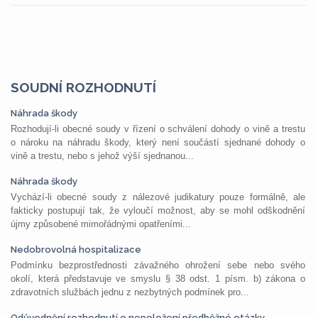
SOUDNÍ ROZHODNUTÍ
Náhrada škody
Rozhodují-li obecné soudy v řízení o schválení dohody o vině a trestu
o nároku na náhradu škody, který není součástí sjednané dohody o
vině a trestu, nebo s jehož výší sjednanou...
Náhrada škody
Vychází-li obecné soudy z nálezové judikatury pouze formálně, ale
fakticky postupují tak, že vyloučí možnost, aby se mohl odškodnění
újmy způsobené mimořádnými opatřeními...
Nedobrovolná hospitalizace
Podmínku bezprostřednosti závažného ohrožení sebe nebo svého
okolí, která představuje ve smyslu § 38 odst. 1 písm. b) zákona o
zdravotních službách jednu z nezbytných podmínek pro...
Odůvodnění rozhodnutí o nepoložení předběžné otázky