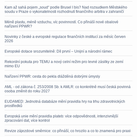
Kam až sahá pojem „soud“ podle Brusel I bis? Nad rozsudkem Městského
soudu v Praze o vykonatelnosti rozhodnutí finančního arbitra v zahraničí
Méně plastu, méně vzduchu, víc povinností. Co přináší nové obalové
nařízení PPWR?
Novinky z české a evropské regulace finančních institucí za měsíc červen
2026
Evropské dotace srozumitelně: Díl první – Unijní a národní rámec
Rekordní pokuta pro TEMU a nový celní režim pro levné zásilky ze zemí
mimo EU
Nařízení PPWR: cesta do pekla dlážděná dobrými úmysly
AML - od zákona č. 253/2008 Sb. k AMLR: co konkrétně musí česká povinná
osoba změnit do roku 2027
EUDAMED: Jednotná databáze mění pravidla hry na trhu zdravotnických
prostředků
Evropská unie mění pravidla plateb: více odpovědnosti, intenzivnější
zpracování dat, více kontrol
Revize zájezdové směrnice: co přináší, co hrozilo a co to znamená pro praxi