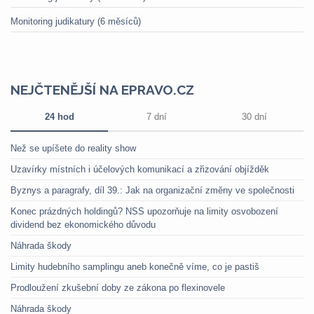
Monitoring judikatury (6 měsíců)
NEJČTENĚJŠÍ NA EPRAVO.CZ
24 hod
7 dní
30 dní
Než se upíšete do reality show
Uzavírky místních i účelových komunikací a zřizování objížděk
Byznys a paragrafy, díl 39.: Jak na organizační změny ve společnosti
Konec prázdných holdingů? NSS upozorňuje na limity osvobození
dividend bez ekonomického důvodu
Náhrada škody
Limity hudebního samplingu aneb konečně víme, co je pastiš
Prodloužení zkušební doby ze zákona po flexinovele
Náhrada škody