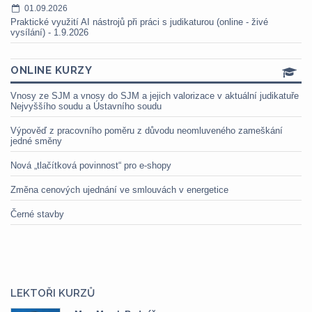
01.09.2026
Praktické využití AI nástrojů při práci s judikaturou (online - živé
vysílání) - 1.9.2026
ONLINE KURZY
Vnosy ze SJM a vnosy do SJM a jejich valorizace v aktuální judikatuře
Nejvyššího soudu a Ústavního soudu
Výpověď z pracovního poměru z důvodu neomluveného zameškání
jedné směny
Nová „tlačítková povinnost“ pro e-shopy
Změna cenových ujednání ve smlouvách v energetice
Černé stavby
LEKTOŘI KURZŮ