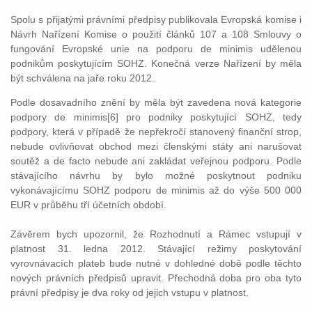
Spolu s přijatými právními předpisy publikovala Evropská komise i
Návrh Nařízení Komise o použití článků 107 a 108 Smlouvy o
fungování Evropské unie na podporu de minimis udělenou
podnikům poskytujícím SOHZ. Konečná verze Nařízení by měla
být schválena na jaře roku 2012.
Podle dosavadního znění by měla být zavedena nová kategorie
podpory de minimis[6] pro podniky poskytující SOHZ, tedy
podpory, která v případě že nepřekročí stanovený finanční strop,
nebude ovlivňovat obchod mezi členskými státy ani narušovat
soutěž a de facto nebude ani zakládat veřejnou podporu. Podle
stávajícího návrhu by bylo možné poskytnout podniku
vykonávajícímu SOHZ podporu de minimis až do výše 500 000
EUR v průběhu tří účetních období.
Závěrem bych upozornil, že Rozhodnutí a Rámec vstupují v
platnost 31. ledna 2012. Stávající režimy poskytování
vyrovnávacích plateb bude nutné v dohledné době podle těchto
nových právních předpisů upravit. Přechodná doba pro oba tyto
právní předpisy je dva roky od jejich vstupu v platnost.