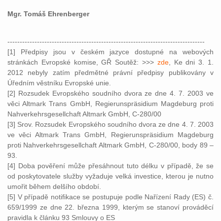
Mgr. Tomáš Ehrenberger
--------------------------------------------------------------------------------
[1] Předpisy jsou v českém jazyce dostupné na webových
stránkách Evropské komise, GŘ Soutěž: >>>
zde
, Ke dni 3. 1.
2012 nebyly zatím předmětné právní předpisy publikovány v
Úředním věstníku Evropské unie.
[2] Rozsudek Evropského soudního dvora ze dne 4. 7. 2003 ve
věci Altmark Trans GmbH, Regierunspräsidium Magdeburg proti
Nahverkehrsgesellchaft Altmark GmbH, C-280/00
[3] Srov. Rozsudek Evropského soudního dvora ze dne 4. 7. 2003
ve věci Altmark Trans GmbH, Regierunspräsidium Magdeburg
proti Nahverkehrsgesellchaft Altmark GmbH, C-280/00, body 89 –
93.
[4] Doba pověření může přesáhnout tuto délku v případě, že se
od poskytovatele služby vyžaduje velká investice, kterou je nutno
umořit během delšího období.
[5] V případě notifikace se postupuje podle Nařízení Rady (ES) č.
659/1999 ze dne 22. března 1999, kterým se stanoví prováděcí
pravidla k článku 93 Smlouvy o ES