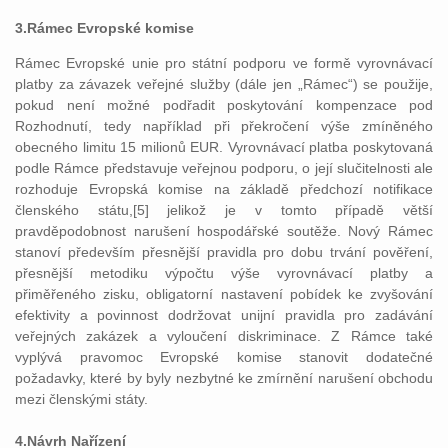
3.Rámec Evropské komise
Rámec Evropské unie pro státní podporu ve formě vyrovnávací
platby za závazek veřejné služby (dále jen „Rámec“) se použije,
pokud není možné podřadit poskytování kompenzace pod
Rozhodnutí, tedy například při překročení výše zmíněného
obecného limitu 15 milionů EUR. Vyrovnávací platba poskytovaná
podle Rámce představuje veřejnou podporu, o její slučitelnosti ale
rozhoduje Evropská komise na základě předchozí notifikace
členského státu,[5] jelikož je v tomto případě větší
pravděpodobnost narušení hospodářské soutěže. Nový Rámec
stanoví především přesnější pravidla pro dobu trvání pověření,
přesnější metodiku výpočtu výše vyrovnávací platby a
přiměřeného zisku, obligatorní nastavení pobídek ke zvyšování
efektivity a povinnost dodržovat unijní pravidla pro zadávání
veřejných zakázek a vyloučení diskriminace. Z Rámce také
vyplývá pravomoc Evropské komise stanovit dodatečné
požadavky, které by byly nezbytné ke zmírnění narušení obchodu
mezi členskými státy.
4.Návrh Nařízení