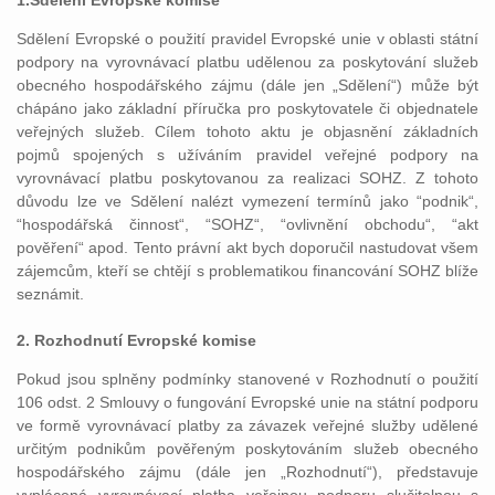
1.Sdělení Evropské komise
Sdělení Evropské o použití pravidel Evropské unie v oblasti státní
podpory na vyrovnávací platbu udělenou za poskytování služeb
obecného hospodářského zájmu (dále jen „Sdělení“) může být
chápáno jako základní příručka pro poskytovatele či objednatele
veřejných služeb. Cílem tohoto aktu je objasnění základních
pojmů spojených s užíváním pravidel veřejné podpory na
vyrovnávací platbu poskytovanou za realizaci SOHZ. Z tohoto
důvodu lze ve Sdělení nalézt vymezení termínů jako “podnik“,
“hospodářská činnost“, “SOHZ“, “ovlivnění obchodu“, “akt
pověření“ apod. Tento právní akt bych doporučil nastudovat všem
zájemcům, kteří se chtějí s problematikou financování SOHZ blíže
seznámit.
2. Rozhodnutí Evropské komise
Pokud jsou splněny podmínky stanovené v Rozhodnutí o použití
106 odst. 2 Smlouvy o fungování Evropské unie na státní podporu
ve formě vyrovnávací platby za závazek veřejné služby udělené
určitým podnikům pověřeným poskytováním služeb obecného
hospodářského zájmu (dále jen „Rozhodnutí“), představuje