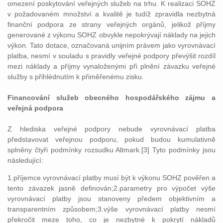
omezení poskytování veřejných služeb na trhu. K realizaci SOHZ
v požadovaném množství a kvalitě je tudíž zpravidla nezbytná
finanční podpora ze strany veřejných orgánů, jelikož příjmy
generované z výkonu SOHZ obvykle nepokrývají náklady na jejich
výkon. Tato dotace, označovaná unijním právem jako vyrovnávací
platba, nesmí v souladu s pravidly veřejné podpory převýšit rozdíl
mezi náklady a příjmy vynaloženými při plnění závazku veřejné
služby s přihlédnutím k přiměřenému zisku.
Financování služeb obecného hospodářského zájmu a
veřejná podpora
Z hlediska veřejné podpory nebude vyrovnávací platba
představovat veřejnou podporu, pokud budou kumulativně
splněny čtyři podmínky rozsudku Altmark.[3] Tyto podmínky jsou
následující:
1.příjemce vyrovnávací platby musí být k výkonu SOHZ pověřen a
tento závazek jasně definován;2.parametry pro výpočet výše
vyrovnávací platby jsou stanoveny předem objektivním a
transparentním způsobem;3.výše vyrovnávací platby nesmí
překročit meze toho, co je nezbytné k pokrytí nákladů