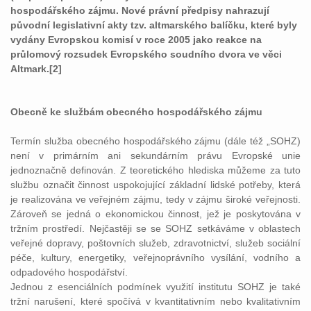
hospodářského zájmu. Nové právní předpisy nahrazují
původní legislativní akty tzv. altmarského balíčku, které byly
vydány Evropskou komisí v roce 2005 jako reakce na
průlomový rozsudek Evropského soudního dvora ve věci
Altmark.[2]
Obecně ke službám obecného hospodářského zájmu
Termín služba obecného hospodářského zájmu (dále též „SOHZ)
není v primárním ani sekundárním právu Evropské unie
jednoznačně definován. Z teoretického hlediska můžeme za tuto
službu označit činnost uspokojující základní lidské potřeby, která
je realizována ve veřejném zájmu, tedy v zájmu široké veřejnosti.
Zároveň se jedná o ekonomickou činnost, jež je poskytována v
tržním prostředí. Nejčastěji se se SOHZ setkáváme v oblastech
veřejné dopravy, poštovních služeb, zdravotnictví, služeb sociální
péče, kultury, energetiky, veřejnoprávního vysílání, vodního a
odpadového hospodářství.
Jednou z esenciálních podmínek využití institutu SOHZ je také
tržní narušení, které spočívá v kvantitativním nebo kvalitativním