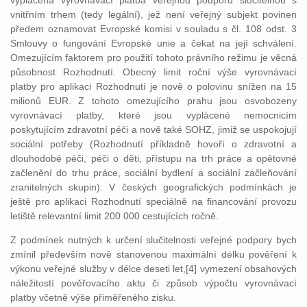
vyplácená vyrovnávací platba veřejnou podporu slučitelnou s
vnitřním trhem (tedy legální), jež není veřejný subjekt povinen
předem oznamovat Evropské komisi v souladu s čl. 108 odst. 3
Smlouvy o fungování Evropské unie a čekat na její schválení.
Omezujícím faktorem pro použití tohoto právního režimu je věcná
působnost Rozhodnutí. Obecný limit roční výše vyrovnávací
platby pro aplikaci Rozhodnutí je nově o polovinu snížen na 15
milionů EUR. Z tohoto omezujícího prahu jsou osvobozeny
vyrovnávací platby, které jsou vyplácené nemocnicím
poskytujícím zdravotní péči a nově také SOHZ, jimiž se uspokojují
sociální potřeby (Rozhodnutí příkladně hovoří o zdravotní a
dlouhodobé péči, péči o děti, přístupu na trh práce a opětovné
začlenění do trhu práce, sociální bydlení a sociální začleňování
zranitelných skupin). V českých geografických podmínkách je
ještě pro aplikaci Rozhodnutí speciálně na financování provozu
letiště relevantní limit 200 000 cestujících ročně.
Z podmínek nutných k určení slučitelnosti veřejné podpory bych
zmínil především nově stanovenou maximální délku pověření k
výkonu veřejné služby v délce deseti let,[4] vymezení obsahových
náležitostí pověřovacího aktu či způsob výpočtu vyrovnávací
platby včetně výše přiměřeného zisku.