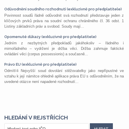
Odůvodnění soudního rozhodnutí (exkluzivně pro předplatitele)
Povinnost soudů řádně odůvodnit svá rozhodnutí představuje jeden z
klíčových prvků práva na soudní ochranu chráněného čl. 36 odst. 1
Listiny základních práv a svobod. Soudy mají...
Opomenuté důkazy (exkluzivně pro předplatitele)
Jedním z nezbytných předpokladů jakéhokoliv – řádného i
mimořádného – vydržení je držba věci. Držba zahrnuje faktické
ovládání věci (corpus possessionis) a současně...
Právo EU (exkluzivně pro předplatitele)
Odmítl-li Nejvyšší soud dovolání stěžovatelky jako nepřípustné ve
vztahu k její námitce ohledně aplikace práva EU s odůvodněním, že na
uvedené otázce není napadené rozhodnutí...
HLEDÁNÍ V REJSTŘÍCÍCH