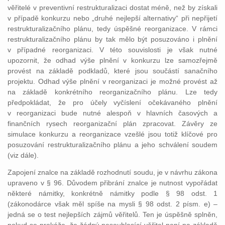
věřitelé v preventivní restrukturalizaci dostat méně, než by získali
v případě konkurzu nebo „druhé nejlepší alternativy“ při nepřijetí
restrukturalizačního plánu, tedy úspěšné reorganizace. V rámci
restrukturalizačního plánu by tak mělo být posuzováno i plnění
v případné reorganizaci. V této souvislosti je však nutné
upozornit, že odhad výše plnění v konkurzu lze samozřejmě
provést na základě podkladů, které jsou součástí sanačního
projektu. Odhad výše plnění v reorganizaci je možné provést až
na základě konkrétního reorganizačního plánu. Lze tedy
předpokládat, že pro účely vyčíslení očekávaného plnění
v reorganizaci bude nutné alespoň v hlavních časových a
finančních rysech reorganizační plán zpracovat. Závěry ze
simulace konkurzu a reorganizace vzešlé jsou totiž klíčové pro
posuzování restrukturalizačního plánu a jeho schválení soudem
(viz dále).
Zapojení znalce na základě rozhodnutí soudu, je v návrhu zákona
upraveno v § 96. Důvodem přibrání znalce je nutnost vypořádat
některé námitky, konkrétně námitky podle § 98 odst. 1
(zákonodárce však měl spíše na mysli § 98 odst. 2 písm. e) –
jedná se o test nejlepších zájmů věřitelů. Ten je úspěšně splněn,