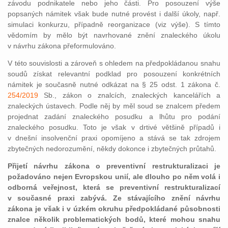
závodu podnikatele nebo jeho části. Pro posouzení výše
popsaných námitek však bude nutné provést i další úkoly, např.
simulaci konkurzu, případně reorganizace (viz výše). S tímto
vědomím by mělo být navrhované znění znaleckého úkolu
v návrhu zákona přeformulováno.
V této souvislosti a zároveň s ohledem na předpokládanou snahu
soudů získat relevantní podklad pro posouzení konkrétních
námitek je současně nutné odkázat na § 25 odst. 1 zákona č.
254/2019
Sb., zákon o znalcích, znaleckých kancelářích a
znaleckých ústavech. Podle něj by měl soud se znalcem předem
projednat zadání znaleckého posudku a lhůtu pro podání
znaleckého posudku. Toto je však v drtivé většině případů i
v dnešní insolvenční praxi opomíjeno a stává se tak zdrojem
zbytečných nedorozumění, někdy dokonce i zbytečných průtahů.
Přijetí návrhu zákona o preventivní restrukturalizaci je
požadováno nejen Evropskou unií, ale dlouho po něm volá i
odborná veřejnost, která se preventivní restrukturalizací
v současné praxi zabývá. Ze stávajícího znění návrhu
zákona je však i v úzkém okruhu předpokládané působnosti
znalce několik problematických bodů, které mohou snahu