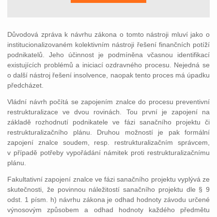
Důvodová zpráva k návrhu zákona o tomto nástroji mluví jako o
institucionalizovaném kolektivním nástroji řešení finančních potíží
podnikatelů. Jeho účinnost je podmíněna včasnou identifikací
existujících problémů a iniciací ozdravného procesu. Nejedná se
o další nástroj řešení insolvence, naopak tento proces má úpadku
předcházet.
Vládní návrh počítá se zapojením znalce do procesu preventivní
restrukturalizace ve dvou rovinách. Tou první je zapojení na
základě rozhodnutí podnikatele ve fázi sanačního projektu či
restrukturalizačního plánu. Druhou možností je pak formální
zapojení znalce soudem, resp. restrukturalizačním správcem,
v případě potřeby vypořádání námitek proti restrukturalizačnímu
plánu.
Fakultativní zapojení znalce ve fázi sanačního projektu vyplývá ze
skutečnosti, že povinnou náležitostí sanačního projektu dle § 9
odst. 1 písm. h) návrhu zákona je odhad hodnoty závodu určené
výnosovým způsobem a odhad hodnoty každého předmětu