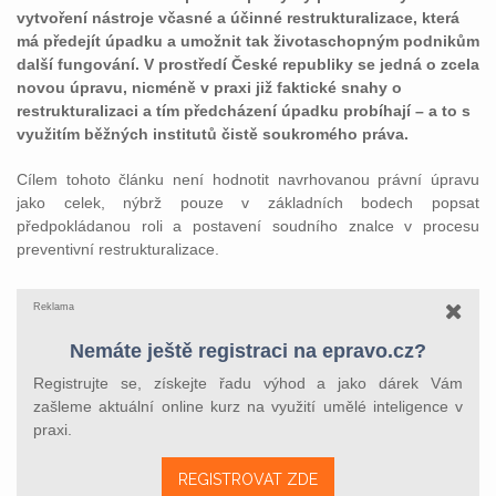
vytvoření nástroje včasné a účinné restrukturalizace, která
má předejít úpadku a umožnit tak životaschopným podnikům
další fungování. V prostředí České republiky se jedná o zcela
novou úpravu, nicméně v praxi již faktické snahy o
restrukturalizaci a tím předcházení úpadku probíhají – a to s
využitím běžných institutů čistě soukromého práva.
Cílem tohoto článku není hodnotit navrhovanou právní úpravu
jako celek, nýbrž pouze v základních bodech popsat
předpokládanou roli a postavení soudního znalce v procesu
preventivní restrukturalizace.
Reklama
Nemáte ještě registraci na epravo.cz?
Registrujte se, získejte řadu výhod a jako dárek Vám
zašleme aktuální online kurz na využití umělé inteligence v
praxi.
REGISTROVAT ZDE