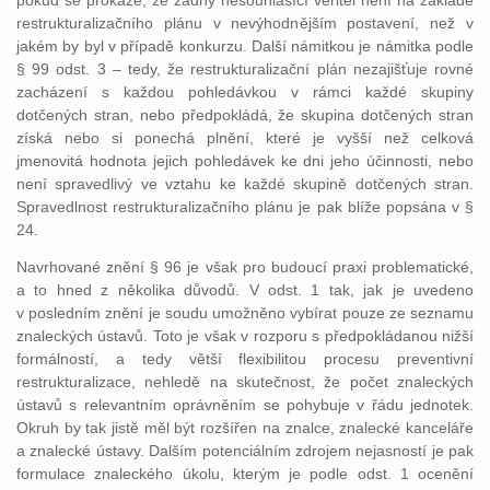
pokud se prokáže, že žádný nesouhlasící věřitel není na základě
restrukturalizačního plánu v nevýhodnějším postavení, než v
jakém by byl v případě konkurzu. Další námitkou je námitka podle
§ 99 odst. 3 – tedy, že restrukturalizační plán nezajišťuje rovné
zacházení s každou pohledávkou v rámci každé skupiny
dotčených stran, nebo předpokládá, že skupina dotčených stran
získá nebo si ponechá plnění, které je vyšší než celková
jmenovitá hodnota jejich pohledávek ke dni jeho účinnosti, nebo
není spravedlivý ve vztahu ke každé skupině dotčených stran.
Spravedlnost restrukturalizačního plánu je pak blíže popsána v §
24.
Navrhované znění § 96 je však pro budoucí praxi problematické,
a to hned z několika důvodů. V odst. 1 tak, jak je uvedeno
v posledním znění je soudu umožněno vybírat pouze ze seznamu
znaleckých ústavů. Toto je však v rozporu s předpokládanou nižší
formálností, a tedy větší flexibilitou procesu preventivní
restrukturalizace, nehledě na skutečnost, že počet znaleckých
ústavů s relevantním oprávněním se pohybuje v řádu jednotek.
Okruh by tak jistě měl být rozšířen na znalce, znalecké kanceláře
a znalecké ústavy. Dalším potenciálním zdrojem nejasností je pak
formulace znaleckého úkolu, kterým je podle odst. 1 ocenění