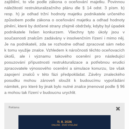
zajištění, to vše podle zákona o oceňování majetku. Povinnou
náležitostí restrukturalizačního plánu dle § 14 odst. 3 písm. b)
resp. h) je odhad tržní hodnoty majetku podnikatele určeného
způsobem podle zákona o oceňování majetku a odhad hodnoty
plnění, které by dotčené strany zřejmě obdržely, kdyby byl úpadek
podnikatele řešen konkurzem. Všechny tyto úkoly jsou v
současnosti znalcům zadávány v insolvenčním řízení i mimo něj.
Je na podnikateli, zda se rozhodne odhad zpracovat sám nebo
k tomu využije znalce. Vzhledem k náročnosti těchto oceňovacích
úkolů, ale i významu takového ocenění pro následující
posuzování přípustnosti restrukturalizace a potřebnou erudici
zpracovatele výnosového ocenění a simulace konurzu, lze však
zapojení znalců v této fázi předpokládat. Závěry znaleckého
posudku mohou zároveň sloužit k budoucímu vypořádání
námitek, pro které by jinak bylo nutné znalce jmenovat podle § 96
a mohou tak řízení v budoucnu urychlit.
Reklama