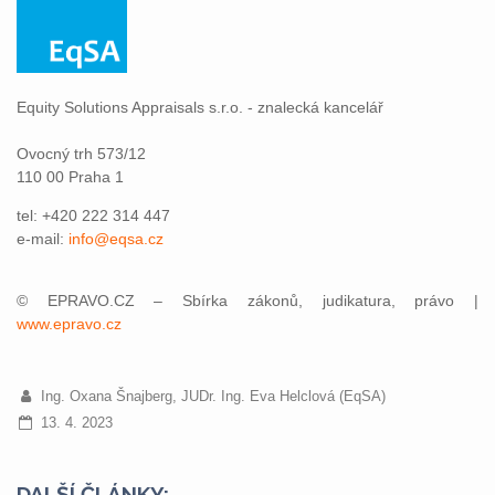
Equity Solutions Appraisals s.r.o. - znalecká kancelář
Ovocný trh 573/12
110 00 Praha 1
tel: +420 222 314 447
e-mail:
info@eqsa.cz
© EPRAVO.CZ – Sbírka zákonů, judikatura, právo |
www.epravo.cz
Ing. Oxana Šnajberg, JUDr. Ing. Eva Helclová (EqSA)
13. 4. 2023
DALŠÍ ČLÁNKY: