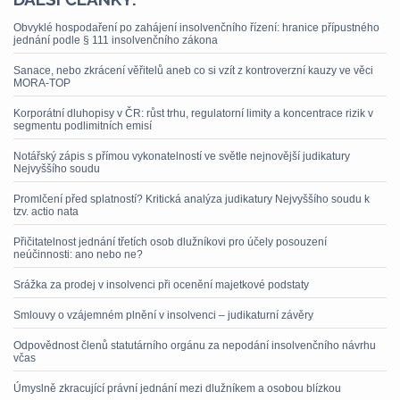
Obvyklé hospodaření po zahájení insolvenčního řízení: hranice přípustného
jednání podle § 111 insolvenčního zákona
Sanace, nebo zkrácení věřitelů aneb co si vzít z kontroverzní kauzy ve věci
MORA-TOP
Korporátní dluhopisy v ČR: růst trhu, regulatorní limity a koncentrace rizik v
segmentu podlimitních emisí
Notářský zápis s přímou vykonatelností ve světle nejnovější judikatury
Nejvyššího soudu
Promlčení před splatností? Kritická analýza judikatury Nejvyššího soudu k
tzv. actio nata
Přičitatelnost jednání třetích osob dlužníkovi pro účely posouzení
neúčinnosti: ano nebo ne?
Srážka za prodej v insolvenci při ocenění majetkové podstaty
Smlouvy o vzájemném plnění v insolvenci – judikaturní závěry
Odpovědnost členů statutárního orgánu za nepodání insolvenčního návrhu
včas
Úmyslně zkracující právní jednání mezi dlužníkem a osobou blízkou