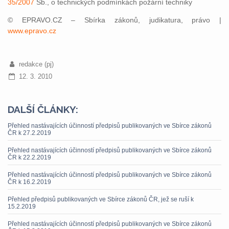
35/2007
Sb., o technických podmínkách požární techniky
© EPRAVO.CZ – Sbírka zákonů, judikatura, právo |
www.epravo.cz
redakce (pj)
12. 3. 2010
DALŠÍ ČLÁNKY:
Přehled nastávajících účinností předpisů publikovaných ve Sbírce zákonů
ČR k 27.2.2019
Přehled nastávajících účinností předpisů publikovaných ve Sbírce zákonů
ČR k 22.2.2019
Přehled nastávajících účinností předpisů publikovaných ve Sbírce zákonů
ČR k 16.2.2019
Přehled předpisů publikovaných ve Sbírce zákonů ČR, jež se ruší k
15.2.2019
Přehled nastávajících účinností předpisů publikovaných ve Sbírce zákonů