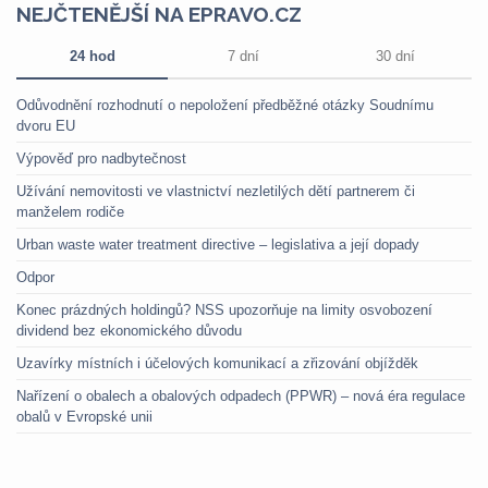
NEJČTENĚJŠÍ NA EPRAVO.CZ
24 hod
7 dní
30 dní
Odůvodnění rozhodnutí o nepoložení předběžné otázky Soudnímu
dvoru EU
Výpověď pro nadbytečnost
Užívání nemovitosti ve vlastnictví nezletilých dětí partnerem či
manželem rodiče
Urban waste water treatment directive – legislativa a její dopady
Odpor
Konec prázdných holdingů? NSS upozorňuje na limity osvobození
dividend bez ekonomického důvodu
Uzavírky místních i účelových komunikací a zřizování objížděk
Nařízení o obalech a obalových odpadech (PPWR) – nová éra regulace
obalů v Evropské unii