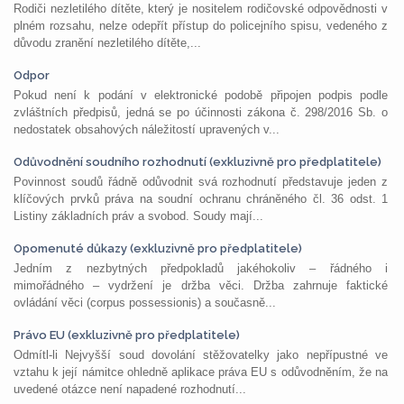
Rodiči nezletilého dítěte, který je nositelem rodičovské odpovědnosti v
plném rozsahu, nelze odepřít přístup do policejního spisu, vedeného z
důvodu zranění nezletilého dítěte,...
Odpor
Pokud není k podání v elektronické podobě připojen podpis podle
zvláštních předpisů, jedná se po účinnosti zákona č. 298/2016 Sb. o
nedostatek obsahových náležitostí upravených v...
Odůvodnění soudního rozhodnutí (exkluzivně pro předplatitele)
Povinnost soudů řádně odůvodnit svá rozhodnutí představuje jeden z
klíčových prvků práva na soudní ochranu chráněného čl. 36 odst. 1
Listiny základních práv a svobod. Soudy mají...
Opomenuté důkazy (exkluzivně pro předplatitele)
Jedním z nezbytných předpokladů jakéhokoliv – řádného i
mimořádného – vydržení je držba věci. Držba zahrnuje faktické
ovládání věci (corpus possessionis) a současně...
Právo EU (exkluzivně pro předplatitele)
Odmítl-li Nejvyšší soud dovolání stěžovatelky jako nepřípustné ve
vztahu k její námitce ohledně aplikace práva EU s odůvodněním, že na
uvedené otázce není napadené rozhodnutí...