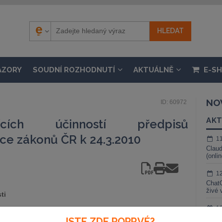
ÁZORY
SOUDNÍ ROZHODNUTÍ
AKTUÁLNĚ
E-S
NO
ID: 60972
AKT
ících účinností předpisů
ce zákonů ČR k 24.3.2010
1
Claud
(onli
1
ChatG
živé 
ti
1
Gemin
JSTE ZDE POPRVÉ?