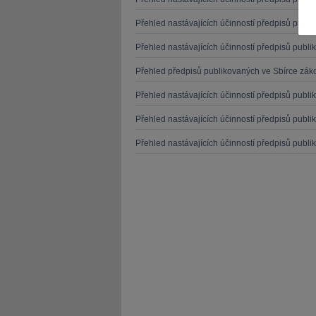
Přehled nastávajících účinností předpisů publ
Přehled nastávajících účinností předpisů publ
Přehled předpisů publikovaných ve Sbírce záko
JUDr. Tomáš Nielsen
JUDr. Tom
Přehled nastávajících účinností předpisů publ
Kurzy lektora
Kurzy le
Přehled nastávajících účinností předpisů publ
Přehled nastávajících účinností předpisů publ