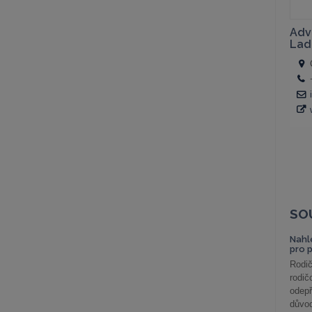
SO
Nahl
pro 
Rodič
rodič
odepř
důvod