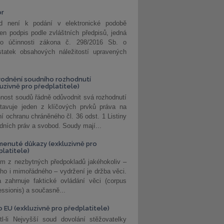
or
d není k podání v elektronické podobě
jen podpis podle zvláštních předpisů, jedná
o účinnosti zákona č. 298/2016 Sb. o
statek obsahových náležitostí upravených
odnění soudního rozhodnutí
luzivně pro předplatitele)
nost soudů řádně odůvodnit svá rozhodnutí
stavuje jeden z klíčových prvků práva na
í ochranu chráněného čl. 36 odst. 1 Listiny
dních práv a svobod. Soudy mají...
enuté důkazy (exkluzivně pro
platitele)
m z nezbytných předpokladů jakéhokoliv –
ho i mimořádného – vydržení je držba věci.
 zahrnuje faktické ovládání věci (corpus
ssionis) a současně...
o EU (exkluzivně pro předplatitele)
l-li Nejvyšší soud dovolání stěžovatelky