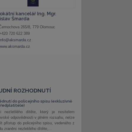
UDNÍ ROZHODNUTÍ
édnutí do policejního spisu (exkluzivně
předplatitele)
i nezletilého dítěte, který je nositelem
ovské odpovědnosti v plném rozsahu, nelze
ít přístup do policejního spisu, vedeného z
u zranění nezletilého dítěte,...