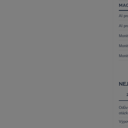
MAG
AI pr
AI pr
Monit
Monit
Monit
NE
Odůvo
otáz
Výpo