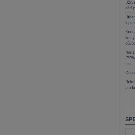
Užívá
dětí 
Urban
legis
Kone
limit
důvo
Naříz
(PPWR
unii
Odpo
Rekor
pro l