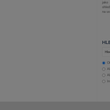
jako
ohle
na uv
HLE
O
A
A
In