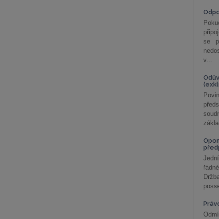
Odp
Poku
připo
se p
nedo
v...
Odův
(exk
Povin
před
soudn
zákla
Opom
před
Jední
řádné
Držba
posse
Práv
Odmít