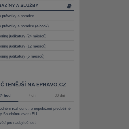
AZÍNY A SLUŽBY
o právníky a poradce
o právníky a poradce (e-book)
oring judikatury (24 měsíců)
oring judikatury (12 měsíců)
oring judikatury (6 měsíců)
JČTENĚJŠÍ NA EPRAVO.CZ
24 hod
7 dní
30 dní
dnění rozhodnutí o nepoložení předběžné
ky Soudnímu dvoru EU
věď pro nadbytečnost