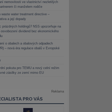
ní nemovitosti ve vlastnictví nezletilých
partnerem či manželem rodiče
 waste water treatment directive –
lativa a její dopady
c prázdných holdingů? NSS upozorňuje na
y osvobození dividend bez ekonomického
du
ení o obalech a obalových odpadech
) – nová éra regulace obalů v Evropské
r
dní pokuta pro TEMU a nový celní režim
evné zásilky ze zemí mimo EU