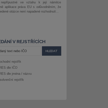
 nepřípustné ve vztahu k její námitce
dně aplikace práva EU s odůvodněním, že
edené otázce není napadené rozhodnutí...
DÁNÍ V REJSTŘÍCÍCH
bchodní rejstřík
RES dle IČO
RES dle jména / názvu
solvenční rejstřík