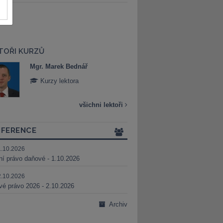
TOŘI KURZŮ
Mgr. Marek Bednář
Mgr. Veronika 
Kurzy lektora
Kurzy lektora
všichni lektoři
FERENCE
1.10.2026
ní právo daňové - 1.10.2026
2.10.2026
é právo 2026 - 2.10.2026
Archiv