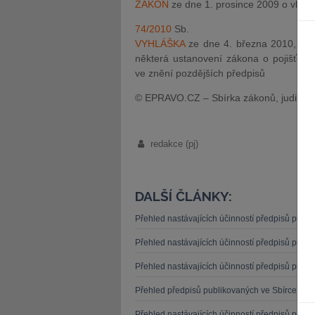
ZÁKON
ze dne 1. prosince 2009 o vlastn
74/2010
Sb.
VYHLÁŠKA
ze dne 4. března 2010, kte
některá ustanovení zákona o pojišťovací
ve znění pozdějších předpisů
© EPRAVO.CZ – Sbírka zákonů, judikatu
redakce (pj)
DALŠÍ ČLÁNKY:
Přehled nastávajících účinností předpisů publ
Přehled nastávajících účinností předpisů publ
Přehled nastávajících účinností předpisů publ
Přehled předpisů publikovaných ve Sbírce záko
Přehled nastávajících účinností předpisů publ