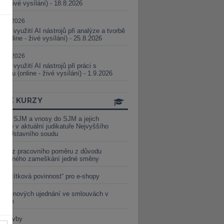
ne - živé vysílání) - 18.8.2026
5.08.2026
ické využití AI nástrojů při analýze a tvorbě
 (online - živé vysílání) - 25.8.2026
1.09.2026
ické využití AI nástrojů při práci s
aturou (online - živé vysílání) - 1.9.2026
INE KURZY
y ze SJM a vnosy do SJM a jejich
izace v aktuální judikatuře Nejvyššího
u a Ústavního soudu
věď z pracovního poměru z důvodu
luveného zameškání jedné směny
„tlačítková povinnost“ pro e-shopy
a cenových ujednání ve smlouvách v
etice
é stavby