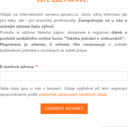
ictví letiště Praha-Ruzyně
(onli
2
Vítejte na internetovém serveru epravo.cz. Jsme zdroj informací jak
rou se mění vyhláška č.
582/2004
Sb., kterou se provádějí
Prakt
pro laiky, tak i pro právníky profesionály.
Zaregistrujte se u nás a
smluv
ch zprostředkovatelích a likvidátorech pojistných událostí,
získejte zdarma řadu výhod.
0
Protože si vážíme Vašeho zájmu, dostanete k registraci
dárek v
Prakt
podobě unikátního online kurzu "Taktika jednání o smlouvách".
ra, právo |
www.epravo.cz
judik
Registrace je zdarma, k ničemu Vás nezavazuje
a získáte
každodenní přehled o novinkách ve světě práva.
ONL
24. 3. 2010
E-mailová adresa:
*
Vnos
valor
soud
Výpo
Vaše data jsou u nás v bezpečí. Údaje vyplněné při této registraci
ikovaných ve Sbírce zákonů ČR k 27.2.2019
neom
zpracováváme podle
podmínek zpracování osobních údajů
ikovaných ve Sbírce zákonů ČR k 22.2.2019
Nová 
ikovaných ve Sbírce zákonů ČR k 16.2.2019
Změn
energ
nů ČR, jež se ruší k 15.2.2019
Čern
ikovaných ve Sbírce zákonů ČR k 15.2.2019