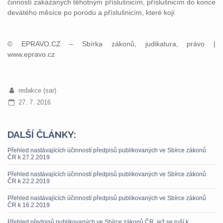
činností zakázaných těhotným příslušnicím, příslušnicím do konce
devátého měsíce po porodu a příslušnicím, které kojí
© EPRAVO.CZ – Sbírka zákonů, judikatura, právo |
www.epravo.cz
redakce (sar)
27. 7. 2016
DALŠÍ ČLÁNKY:
Přehled nastávajících účinností předpisů publikovaných ve Sbírce zákonů
ČR k 27.2.2019
Přehled nastávajících účinností předpisů publikovaných ve Sbírce zákonů
ČR k 22.2.2019
Přehled nastávajících účinností předpisů publikovaných ve Sbírce zákonů
ČR k 16.2.2019
Přehled předpisů publikovaných ve Sbírce zákonů ČR, jež se ruší k