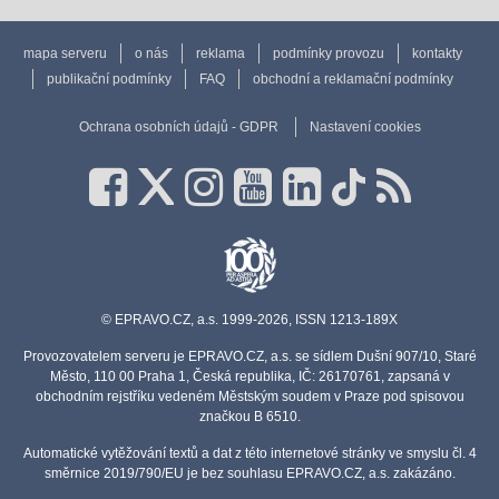
mapa serveru
o nás
reklama
podmínky provozu
kontakty
publikační podmínky
FAQ
obchodní a reklamační podmínky
Ochrana osobních údajů - GDPR
Nastavení cookies
© EPRAVO.CZ, a.s. 1999-2026, ISSN 1213-189X
Provozovatelem serveru je EPRAVO.CZ, a.s. se sídlem Dušní 907/10, Staré
Město, 110 00 Praha 1, Česká republika, IČ: 26170761, zapsaná v
obchodním rejstříku vedeném Městským soudem v Praze pod spisovou
značkou B 6510.
Automatické vytěžování textů a dat z této internetové stránky ve smyslu čl. 4
směrnice 2019/790/EU je bez souhlasu EPRAVO.CZ, a.s. zakázáno.