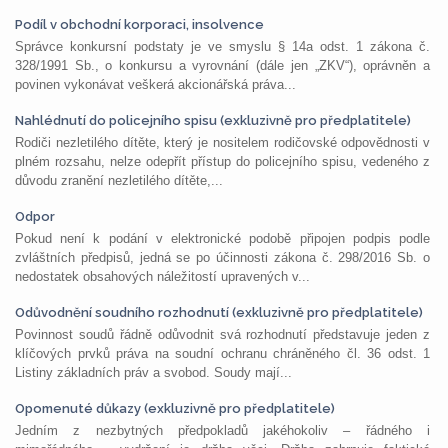
Podíl v obchodní korporaci, insolvence
Správce konkursní podstaty je ve smyslu § 14a odst. 1 zákona č.
328/1991 Sb., o konkursu a vyrovnání (dále jen „ZKV“), oprávněn a
povinen vykonávat veškerá akcionářská práva...
Nahlédnutí do policejního spisu (exkluzivně pro předplatitele)
Rodiči nezletilého dítěte, který je nositelem rodičovské odpovědnosti v
plném rozsahu, nelze odepřít přístup do policejního spisu, vedeného z
důvodu zranění nezletilého dítěte,...
Odpor
Pokud není k podání v elektronické podobě připojen podpis podle
zvláštních předpisů, jedná se po účinnosti zákona č. 298/2016 Sb. o
nedostatek obsahových náležitostí upravených v...
Odůvodnění soudního rozhodnutí (exkluzivně pro předplatitele)
Povinnost soudů řádně odůvodnit svá rozhodnutí představuje jeden z
klíčových prvků práva na soudní ochranu chráněného čl. 36 odst. 1
Listiny základních práv a svobod. Soudy mají...
Opomenuté důkazy (exkluzivně pro předplatitele)
Jedním z nezbytných předpokladů jakéhokoliv – řádného i