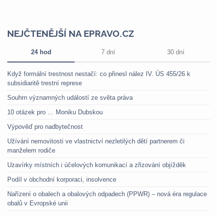
NEJČTENĚJŠÍ NA EPRAVO.CZ
24 hod
7 dní
30 dní
Když formální trestnost nestačí: co přinesl nález IV. ÚS 455/26 k
subsidiaritě trestní represe
Souhrn významných událostí ze světa práva
10 otázek pro … Moniku Dubskou
Výpověď pro nadbytečnost
Užívání nemovitosti ve vlastnictví nezletilých dětí partnerem či
manželem rodiče
Uzavírky místních i účelových komunikací a zřizování objížděk
Podíl v obchodní korporaci, insolvence
Nařízení o obalech a obalových odpadech (PPWR) – nová éra regulace
obalů v Evropské unii