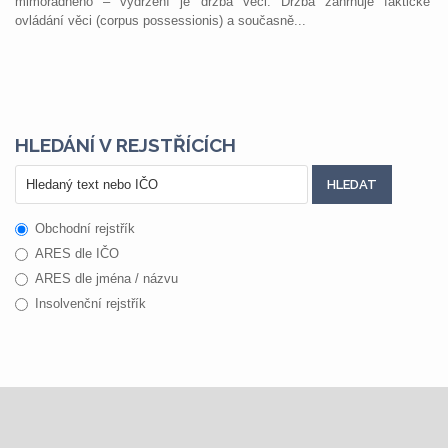
mimořádného – vydržení je držba věci. Držba zahrnuje faktické
ovládání věci (corpus possessionis) a současně...
HLEDÁNÍ V REJSTŘÍCÍCH
Obchodní rejstřík
ARES dle IČO
ARES dle jména / názvu
Insolvenční rejstřík