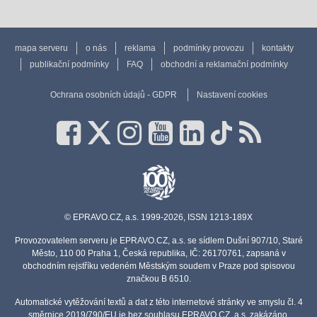
mapa serveru
o nás
reklama
podmínky provozu
kontakty
publikační podmínky
FAQ
obchodní a reklamační podmínky
Ochrana osobních údajů - GDPR
Nastavení cookies
© EPRAVO.CZ, a.s. 1999-2026, ISSN 1213-189X
Provozovatelem serveru je EPRAVO.CZ, a.s. se sídlem Dušní 907/10, Staré
Město, 110 00 Praha 1, Česká republika, IČ: 26170761, zapsaná v
obchodním rejstříku vedeném Městským soudem v Praze pod spisovou
značkou B 6510.
Automatické vytěžování textů a dat z této internetové stránky ve smyslu čl. 4
směrnice 2019/790/EU je bez souhlasu EPRAVO.CZ, a.s. zakázáno.