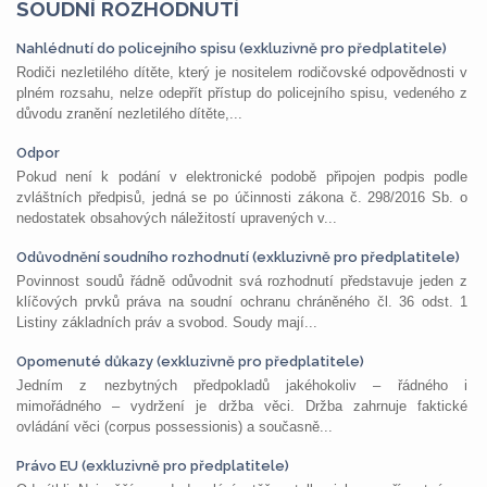
SOUDNÍ ROZHODNUTÍ
Nahlédnutí do policejního spisu (exkluzivně pro předplatitele)
Rodiči nezletilého dítěte, který je nositelem rodičovské odpovědnosti v
plném rozsahu, nelze odepřít přístup do policejního spisu, vedeného z
důvodu zranění nezletilého dítěte,...
Odpor
Pokud není k podání v elektronické podobě připojen podpis podle
zvláštních předpisů, jedná se po účinnosti zákona č. 298/2016 Sb. o
nedostatek obsahových náležitostí upravených v...
Odůvodnění soudního rozhodnutí (exkluzivně pro předplatitele)
Povinnost soudů řádně odůvodnit svá rozhodnutí představuje jeden z
klíčových prvků práva na soudní ochranu chráněného čl. 36 odst. 1
Listiny základních práv a svobod. Soudy mají...
Opomenuté důkazy (exkluzivně pro předplatitele)
Jedním z nezbytných předpokladů jakéhokoliv – řádného i
mimořádného – vydržení je držba věci. Držba zahrnuje faktické
ovládání věci (corpus possessionis) a současně...
Právo EU (exkluzivně pro předplatitele)