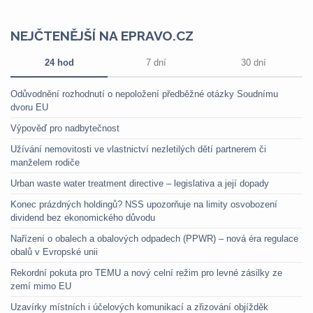
NEJČTENĚJŠÍ NA EPRAVO.CZ
24 hod
7 dní
30 dní
Odůvodnění rozhodnutí o nepoložení předběžné otázky Soudnímu
dvoru EU
Výpověď pro nadbytečnost
Užívání nemovitosti ve vlastnictví nezletilých dětí partnerem či
manželem rodiče
Urban waste water treatment directive – legislativa a její dopady
Konec prázdných holdingů? NSS upozorňuje na limity osvobození
dividend bez ekonomického důvodu
Nařízení o obalech a obalových odpadech (PPWR) – nová éra regulace
obalů v Evropské unii
Rekordní pokuta pro TEMU a nový celní režim pro levné zásilky ze
zemí mimo EU
Uzavírky místních i účelových komunikací a zřizování objížděk