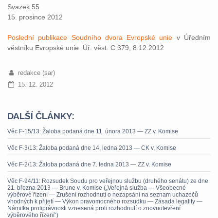
Svazek 55
15. prosince 2012
Poslední publikace Soudního dvora Evropské unie
v Úředním
věstníku Evropské unie Úř. věst. C 379, 8.12.2012
redakce (sar)
15. 12. 2012
DALŠÍ ČLÁNKY:
Věc F-15/13: Žaloba podaná dne 11. února 2013 — ZZ v. Komise
Věc F-3/13: Žaloba podaná dne 14. ledna 2013 — CK v. Komise
Věc F-2/13: Žaloba podaná dne 7. ledna 2013 — ZZ v. Komise
Věc F-94/11: Rozsudek Soudu pro veřejnou službu (druhého senátu) ze dne
21. března 2013 — Brune v. Komise („Veřejná služba — Všeobecné
výběrové řízení — Zrušení rozhodnutí o nezapsání na seznam uchazečů
vhodných k přijetí — Výkon pravomocného rozsudku — Zásada legality —
Námitka protiprávnosti vznesená proti rozhodnutí o znovuotevření
výběrového řízení“)