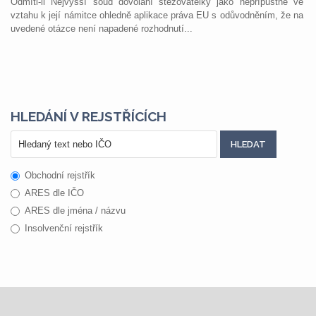
Odmítl-li Nejvyšší soud dovolání stěžovatelky jako nepřípustné ve
vztahu k její námitce ohledně aplikace práva EU s odůvodněním, že na
uvedené otázce není napadené rozhodnutí...
HLEDÁNÍ V REJSTŘÍCÍCH
Obchodní rejstřík
ARES dle IČO
ARES dle jména / názvu
Insolvenční rejstřík