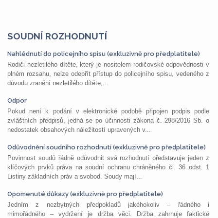
SOUDNÍ ROZHODNUTÍ
Nahlédnutí do policejního spisu (exkluzivně pro předplatitele)
Rodiči nezletilého dítěte, který je nositelem rodičovské odpovědnosti v
plném rozsahu, nelze odepřít přístup do policejního spisu, vedeného z
důvodu zranění nezletilého dítěte,...
Odpor
Pokud není k podání v elektronické podobě připojen podpis podle
zvláštních předpisů, jedná se po účinnosti zákona č. 298/2016 Sb. o
nedostatek obsahových náležitostí upravených v...
Odůvodnění soudního rozhodnutí (exkluzivně pro předplatitele)
Povinnost soudů řádně odůvodnit svá rozhodnutí představuje jeden z
klíčových prvků práva na soudní ochranu chráněného čl. 36 odst. 1
Listiny základních práv a svobod. Soudy mají...
Opomenuté důkazy (exkluzivně pro předplatitele)
Jedním z nezbytných předpokladů jakéhokoliv – řádného i
mimořádného – vydržení je držba věci. Držba zahrnuje faktické