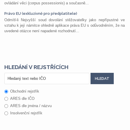
ovládání věci (corpus possessionis) a současně...
Právo EU (exkluzivně pro předplatitele)
Odmítl-li Nejvyšší soud dovolání stěžovatelky jako nepřípustné ve
vztahu k její námitce ohledně aplikace práva EU s odůvodněním, že na
uvedené otázce není napadené rozhodnutí...
HLEDÁNÍ V REJSTŘÍCÍCH
Obchodní rejstřík
ARES dle IČO
ARES dle jména / názvu
Insolvenční rejstřík