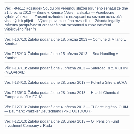
Věc F-94/11: Rozsudek Soudu pro veřejnou službu (druhého senátu) ze dne
21. března 2013 — Brune v. Komise („Veřejná služba — Všeobecné
výběrové řízení — Zrušení rozhodnutí o nezapsání na seznam uchazečů
vhodných k přijetí — Výkon pravomocného rozsudku — Zásada legality —
Námitka protiprávnosti vznesená proti rozhodnutí o znovuotevření
výběrového řízení“)
Věc T-167/13: Žaloba podaná dne 18. března 2013 — Comune di Milano v.
Komise
Věc T-152/13: Žaloba podaná dne 15. března 2013 — Sea Handling v.
Komise
Věc T-137/13: Žaloba podaná dne 7. března 2013 — Saferoad RRS v. OHIM
(MEGARAIL)
Věc T-134/13: Žaloba podaná dne 28. února 2013 — Polynt a Sitre v. ECHA
Věc T-135/13: Žaloba podaná dne 28. února 2013 — Hitachi Chemical
Europe a další v. ECHA
Věc T-127/13: Žaloba podaná dne 4. března 2013 — El Corte Inglés v. OHIM
— Baumarkt Praktiker Deutschland (PRO OUTDOOR)
Věc T-121/13: Žaloba podaná dne 28. února 2013 — Oil Pension Fund
Investment Company v. Rada