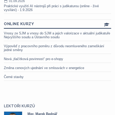
01.09.2026
Praktické využití AI nástrojů při práci s judikaturou (online - živé
vysílání) - 1.9.2026
ONLINE KURZY
Vnosy ze SJM a vnosy do SJM a jejich valorizace v aktuální judikatuře
Nejvyššího soudu a Ústavního soudu
Výpověď z pracovního poměru z důvodu neomluveného zameškání
jedné směny
Nová „tlačítková povinnost“ pro e-shopy
Změna cenových ujednání ve smlouvách v energetice
Černé stavby
LEKTOŘI KURZŮ
Mgr. Marek Bednář