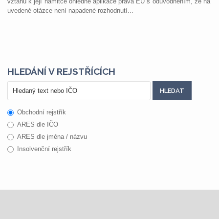
vztahu k její námitce ohledně aplikace práva EU s odůvodněním, že na
uvedené otázce není napadené rozhodnutí...
HLEDÁNÍ V REJSTŘÍCÍCH
Obchodní rejstřík
ARES dle IČO
ARES dle jména / názvu
Insolvenční rejstřík