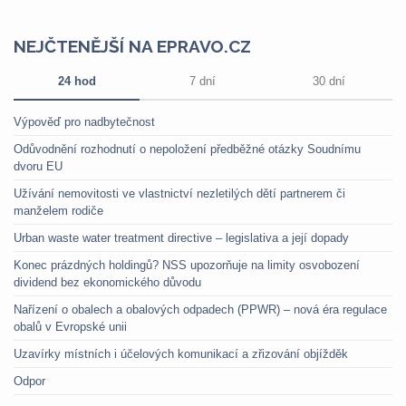
NEJČTENĚJŠÍ NA EPRAVO.CZ
24 hod
7 dní
30 dní
Výpověď pro nadbytečnost
Odůvodnění rozhodnutí o nepoložení předběžné otázky Soudnímu
dvoru EU
Užívání nemovitosti ve vlastnictví nezletilých dětí partnerem či
manželem rodiče
Urban waste water treatment directive – legislativa a její dopady
Konec prázdných holdingů? NSS upozorňuje na limity osvobození
dividend bez ekonomického důvodu
Nařízení o obalech a obalových odpadech (PPWR) – nová éra regulace
obalů v Evropské unii
Uzavírky místních i účelových komunikací a zřizování objížděk
Odpor