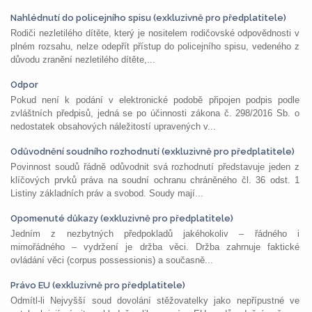
Nahlédnutí do policejního spisu (exkluzivně pro předplatitele)
Rodiči nezletilého dítěte, který je nositelem rodičovské odpovědnosti v
plném rozsahu, nelze odepřít přístup do policejního spisu, vedeného z
důvodu zranění nezletilého dítěte,...
Odpor
Pokud není k podání v elektronické podobě připojen podpis podle
zvláštních předpisů, jedná se po účinnosti zákona č. 298/2016 Sb. o
nedostatek obsahových náležitostí upravených v...
Odůvodnění soudního rozhodnutí (exkluzivně pro předplatitele)
Povinnost soudů řádně odůvodnit svá rozhodnutí představuje jeden z
klíčových prvků práva na soudní ochranu chráněného čl. 36 odst. 1
Listiny základních práv a svobod. Soudy mají...
Opomenuté důkazy (exkluzivně pro předplatitele)
Jedním z nezbytných předpokladů jakéhokoliv – řádného i
mimořádného – vydržení je držba věci. Držba zahrnuje faktické
ovládání věci (corpus possessionis) a současně...
Právo EU (exkluzivně pro předplatitele)
Odmítl-li Nejvyšší soud dovolání stěžovatelky jako nepřípustné ve