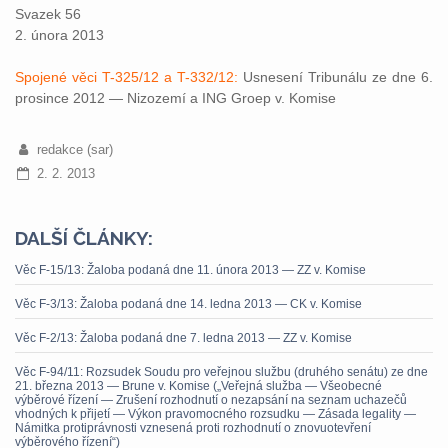
Svazek 56
2. února 2013
Spojené věci T-325/12 a T-332/12:
Usnesení Tribunálu ze dne 6.
prosince 2012 — Nizozemí a ING Groep v. Komise
redakce (sar)
2. 2. 2013
DALŠÍ ČLÁNKY:
Věc F-15/13: Žaloba podaná dne 11. února 2013 — ZZ v. Komise
Věc F-3/13: Žaloba podaná dne 14. ledna 2013 — CK v. Komise
Věc F-2/13: Žaloba podaná dne 7. ledna 2013 — ZZ v. Komise
Věc F-94/11: Rozsudek Soudu pro veřejnou službu (druhého senátu) ze dne
21. března 2013 — Brune v. Komise („Veřejná služba — Všeobecné
výběrové řízení — Zrušení rozhodnutí o nezapsání na seznam uchazečů
vhodných k přijetí — Výkon pravomocného rozsudku — Zásada legality —
Námitka protiprávnosti vznesená proti rozhodnutí o znovuotevření
výběrového řízení“)