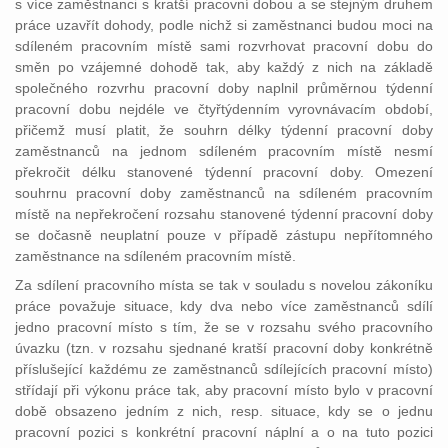
s více zaměstnanci s kratší pracovní dobou a se stejným druhem
práce uzavřít dohody, podle nichž si zaměstnanci budou moci na
sdíleném pracovním místě sami rozvrhovat pracovní dobu do
směn po vzájemné dohodě tak, aby každý z nich na základě
společného rozvrhu pracovní doby naplnil průměrnou týdenní
pracovní dobu nejdéle ve čtyřtýdenním vyrovnávacím období,
přičemž musí platit, že souhrn délky týdenní pracovní doby
zaměstnanců na jednom sdíleném pracovním místě nesmí
překročit délku stanovené týdenní pracovní doby. Omezení
souhrnu pracovní doby zaměstnanců na sdíleném pracovním
místě na nepřekročení rozsahu stanovené týdenní pracovní doby
se dočasně neuplatní pouze v případě zástupu nepřítomného
zaměstnance na sdíleném pracovním místě.
Za sdílení pracovního místa se tak v souladu s novelou zákoníku
práce považuje situace, kdy dva nebo více zaměstnanců sdílí
jedno pracovní místo s tím, že se v rozsahu svého pracovního
úvazku (tzn. v rozsahu sjednané kratší pracovní doby konkrétně
příslušející každému ze zaměstnanců sdílejících pracovní místo)
střídají při výkonu práce tak, aby pracovní místo bylo v pracovní
době obsazeno jedním z nich, resp. situace, kdy se o jednu
pracovní pozici s konkrétní pracovní náplní a o na tuto pozici