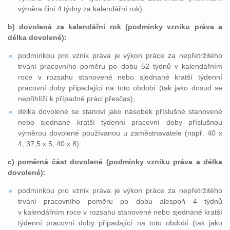
výměra činí 4 týdny za kalendářní rok).
b) dovolená za kalendářní rok (podmínky vzniku práva a
délka dovolené):
podmínkou pro vznik práva je výkon práce za nepřetržitého
trvání pracovního poměru po dobu 52 týdnů v kalendářním
roce v rozsahu stanovené nebo sjednané kratší týdenní
pracovní doby připadající na toto období (tak jako dosud se
nepřihlíží k případné práci přesčas),
délka dovolené se stanoví jako násobek příslušné stanovené
nebo sjednané kratší týdenní pracovní doby příslušnou
výměrou dovolené používanou u zaměstnavatele (např. 40 x
4, 37,5 x 5, 40 x 8).
c) poměrná část dovolené (podmínky vzniku práva a délka
dovolené):
podmínkou pro vznik práva je výkon práce za nepřetržitého
trvání pracovního poměru po dobu alespoň 4 týdnů
v kalendářním roce v rozsahu stanovené nebo sjednané kratší
týdenní pracovní doby připadající na toto období (tak jako