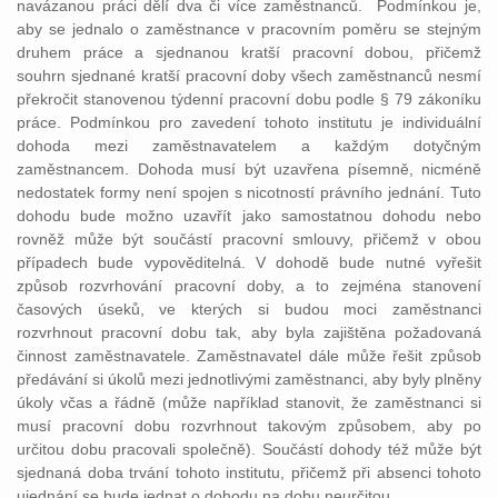
navázanou práci dělí dva či více zaměstnanců. Podmínkou je,
aby se jednalo o zaměstnance v pracovním poměru se stejným
druhem práce a sjednanou kratší pracovní dobou, přičemž
souhrn sjednané kratší pracovní doby všech zaměstnanců nesmí
překročit stanovenou týdenní pracovní dobu podle § 79 zákoníku
práce. Podmínkou pro zavedení tohoto institutu je individuální
dohoda mezi zaměstnavatelem a každým dotyčným
zaměstnancem. Dohoda musí být uzavřena písemně, nicméně
nedostatek formy není spojen s nicotností právního jednání. Tuto
dohodu bude možno uzavřít jako samostatnou dohodu nebo
rovněž může být součástí pracovní smlouvy, přičemž v obou
případech bude vypověditelná. V dohodě bude nutné vyřešit
způsob rozvrhování pracovní doby, a to zejména stanovení
časových úseků, ve kterých si budou moci zaměstnanci
rozvrhnout pracovní dobu tak, aby byla zajištěna požadovaná
činnost zaměstnavatele. Zaměstnavatel dále může řešit způsob
předávání si úkolů mezi jednotlivými zaměstnanci, aby byly plněny
úkoly včas a řádně (může například stanovit, že zaměstnanci si
musí pracovní dobu rozvrhnout takovým způsobem, aby po
určitou dobu pracovali společně). Součástí dohody též může být
sjednaná doba trvání tohoto institutu, přičemž při absenci tohoto
ujednání se bude jednat o dohodu na dobu neurčitou.