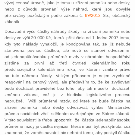
vývoj cenové úrovně, jako je tomu u zřízení pomníku nebo desky,
nebo z důvodu srovnání výše náhrad, které jsou obvykle
přiznávány pozůstalým podle zákona č.
89/2012
Sb., občanský
zákoník.
Dosavadní výše částky náhrady škody na zřízení pomníku nebo
desky ve výši 20 000 Kč, která příslušela od 1. ledna 2007 tomu,
kdy tyto náklady vynaložil, je koncipována tak, že již nebude
stanovena pevnou částkou, ale nově se stanoví odvozením
od jedenapůlnásobku průměrné mzdy v národním hospodářství
zjištěné za první až třetí čtvrtletí kalendářního roku
předcházejícího kalendářnímu roku, ve kterém vznikne právo
na tuto náhradu škody. Velkým přínosem je nejen zrychlené
reagování na cenový vývoj, ale především to, že ke zvyšování
bude docházet pravidelně bez toho, aby tak muselo docházet
změnou zákona, což je z hlediska legislativního procesu
nepružné. Výši průměrné mzdy, od které se bude částka na
zřízení pomníku nebo desky odvozovat, vyhlásí Ministerstvo
práce a sociálních věcí sdělením uveřejněným ve Sbírce zákonů.
V této souvislosti je třeba upozornit, že částka jedenapůlnásobku
průměrné mzdy je částka nejnižší, která musí být poskytnuta, což
znamená, že zaměstnavateli nic nebrání tomu, aby poskytl částku