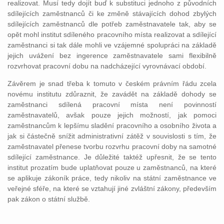
realizovat. Musí tedy dojít buď k substituci jednoho z původních
sdílejících zaměstnanců či ke změně stávajících dohod zbylých
sdílejících zaměstnanců dle potřeb zaměstnavatele tak, aby se
opět mohl institut sdíleného pracovního místa realizovat a sdílející
zaměstnanci si tak dále mohli ve vzájemné spolupráci na základě
jejich uvážení bez ingerence zaměstnavatele sami flexibilně
rozvrhovat pracovní dobu na nadcházející vyrovnávací období.
Závěrem je snad třeba k tomuto v českém právním řádu zcela
novému institutu zdůraznit, že zavádět na základě dohody se
zaměstnanci sdílená pracovní místa není povinností
zaměstnavatelů, avšak pouze jejich možností, jak pomoci
zaměstnancům k lepšímu sladění pracovního a osobního života a
jak si částečně snížit administrativní zátěž v souvislosti s tím, že
zaměstnavatel přenese tvorbu rozvrhu pracovní doby na samotné
sdílející zaměstnance. Je důležité taktéž upřesnit, že se tento
institut prozatím bude uplatňovat pouze u zaměstnanců, na které
se aplikuje zákoník práce, tedy nikoliv na státní zaměstnance ve
veřejné sféře, na které se vztahují jiné zvláštní zákony, především
pak zákon o státní službě.