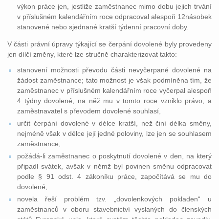
výkon práce jen, jestliže zaměstnanec mimo dobu jejich trvání
v příslušném kalendářním roce odpracoval alespoň 12násobek
stanovené nebo sjednané kratší týdenní pracovní doby.
V části právní úpravy týkající se čerpání dovolené byly provedeny
jen dílčí změny, které lze stručně charakterizovat takto:
stanovení možnosti převodu části nevyčerpané dovolené na
žádost zaměstnance; tato možnost je však podmíněna tím, že
zaměstnanec v příslušném kalendářním roce vyčerpal alespoň
4 týdny dovolené, na něž mu v tomto roce vzniklo právo, a
zaměstnavatel s převodem dovolené souhlasí,
určit čerpání dovolené v délce kratší, než činí délka směny,
nejméně však v délce její jedné poloviny, lze jen se souhlasem
zaměstnance,
požádá-li zaměstnanec o poskytnutí dovolené v den, na který
připadl svátek, avšak v němž byl povinen směnu odpracovat
podle § 91 odst. 4 zákoníku práce, započítává se mu do
dovolené,
novela řeší problém tzv. „dovolenkových pokladen“ u
zaměstnanců v oboru stavebnictví vyslaných do členských