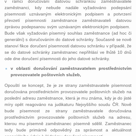
v rámci doručování datovou schránkou zaměstnavatele
zaměstnanci, kdy nebude nadále vyžadováno podepsání
písemnosti uznávaným elektronickým podpisem a potvrzení
převzetí písemnosti zaměstnance zaměstnavateli datovou
zprávou podepsanou svým uznávaným elektronickým podpisem.
Bude však vyžadován písemný souhlas zaměstnance (ad hoc či
generální) s doručováním do datové schránky. Současně se nově
stanoví fikce doručení písemnosti datovou schránku v případě, že
se do datové schránky zaměstnanec nepřihlásí ve lhůtě 10 dnů
ode dne doručení písemnosti do jeho datové schránky.
v oblasti doručování zaměstnavatelem prostřednictvím
provozovatele poštovních služeb,
Opouští se koncept, že je ze strany zaměstnavatele písemnost
doručována prostřednictvím provozovatele poštovních služeb na
poslední adresu zaměstnance, která je mu známa, kdy je do jisté
míry opět reagováno na judikaturu Nejvyššího soudu ČR. Nově
bude písemnost ze strany zaměstnavatele doručována
prostřednictvím provozovatele poštovních služeb na adresu,
kterou mu písemně zaměstnanec písemně sdělil. Zaměstnanec
tedy bude primárně odpovědný za správnost a aktuálnost