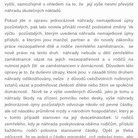
vyšší, samozřejmě s ohledem na to, že její výše nesmí převýšit
náhradu skutečných nákladů.
Pokud jde o úpravu jednorázové náhrady nemajetkové újmy
pozůstalých, pak tato novela přináší rovněž podstatné změny. Ve
výčtu pozůstalých, kterým uvedená náhrada nemajetkové újmy
přísluší, a kterými jsou manžel, partner a do novely zákoníku
práce nezaopatřené dítě a rodiče zemřelého zaměstnance, se
nově právo na tento druh náhrady nebude u dětí zemřelého
zaměstnance vázat na jejich nezaopatřenost a u rodičů na
nutnost jejich žití se zaměstnancem v domácnosti. Důvodem této
úpravy je to, že duševní útrapy, které jsou v zásadě tímto druhem
náhrady odškodňovány, nelze z důvodů celoživotních rodinných
vztahů vázat a podmiňovat zletilostí dítěte nebo žitím ve společné
domácnosti. Nově se z výše uvedených důvodů, jako je tomu u
náhrady škody na zřízení pomníku nebo desky, výše náhrady
jednorázové újmy pozůstalých odvozuje nikoliv od pevné částky,
ale od násobku průměrné mzdy v národním hospodářství, který je
v tomto případě stanoven na její dvacetinásobek. U rodičů
zemřelého, kdy je náhrada poskytována oběma rodičům, přísluší
každému rodiči polovina stanovené částky. Opět je třeba
zdůraznit, že se jedná o částku minimální, což nebrání tomu, aby