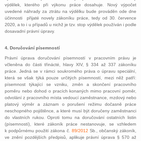
výdělek, kterého při výkonu práce dosahuje. Nový výpočet
uvedené náhrady za ztrátu na výdělku bude prováděn ode dne
účinnosti přijaté novely zákoníku práce, tedy od 30. července
2020, a to i u případů u nichž je tzv. stop výdělek používán i podle
dosavadní právní úpravy.
4. Doručování písemností
Právní úprava doručování písemností v pracovním právu je
včleněna do části třinácté, hlavy XIV, § 334 až 337 zákoníku
práce. Jedná se v rámci soukromého práva o úpravu speciální,
která se však týká pouze určitých písemností, mezi něž patří:
písemnost týkající se vzniku, změn a skončení pracovního
poměru nebo dohod o pracích konaných mimo pracovní poměr,
odvolání z pracovního místa vedoucí zaměstnance, mzdový nebo
platový výměr a záznam o porušení režimu dočasně práce
neschopného pojištěnce, a které musí být doručeny zaměstnanci
do vlastních rukou. Oproti tomu na doručování ostatních listin
(písemností), které zákoník práce nestanovuje, se vzhledem
k podpůrnému použití zákona č.
89/2012
Sb., občanský zákoník,
ve znění pozdějších předpisů, aplikuje právní úprava § 570 až