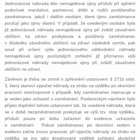
Jednorázová náhrada této nemajetkové újmy přísluší při splnění
podmínek manželovi, partnerovi, dítěti a rodiči postiženého
zaměstnance, jakož i dalším osobám, které újmu zaměstnance
pociťují jako újmu vlastní. V případě, že uvedeným osobám byla
již jednorázová náhrada nemajetkové újmy při zvlášť závažném
ublížení na zdraví poskytnuta a postižený zaměstnanec
v důsledku závažného ublížení na zdraví následně zemře, pak
soud při určení výše jednorázového odškodnění náhrady
nemajetkové újmy pozůstalých zohlední již přiznanou výši
jednorázové náhrady nemajetkové újmy při zvlášť závažném
ublížení na zdraví.
Závěrem je třeba se zmínit o zpřesnění ustanovení § 271b odst.
3, který stanoví výpočet náhrady za ztrátu na výdělku po skončení
pracovní neschopnosti v případě, kdy zaměstnanec nepracuje a
je veden jako uchazeč o zaměstnání. Poslaneckým návrhem bylo
přijato doplnění tohoto ustanovení tak, že uvedená náhrada, která
se v době nezaměstnanosti poskytuje ve výši tzv. stop výdělku,
přísluší pouze po dobu zařazení do evidence uchazeče
o zaměstnání. Pokud zaměstnanec po skončení vedení v
evidenci začne znovu pracovat, při výpočtu náhrady za ztrátu na
výdělku se mu jako dosahovaný výdělek zohlední skutečný