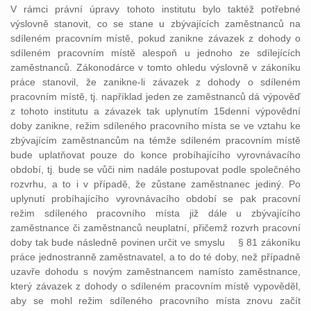
V rámci právní úpravy tohoto institutu bylo taktéž potřebné
výslovně stanovit, co se stane u zbývajících zaměstnanců na
sdíleném pracovním místě, pokud zanikne závazek z dohody o
sdíleném pracovním místě alespoň u jednoho ze sdílejících
zaměstnanců. Zákonodárce v tomto ohledu výslovně v zákoníku
práce stanovil, že zanikne-li závazek z dohody o sdíleném
pracovním místě, tj. například jeden ze zaměstnanců dá výpověď
z tohoto institutu a závazek tak uplynutím 15denní výpovědní
doby zanikne, režim sdíleného pracovního místa se ve vztahu ke
zbývajícím zaměstnancům na témže sdíleném pracovním místě
bude uplatňovat pouze do konce probíhajícího vyrovnávacího
období, tj. bude se vůči nim nadále postupovat podle společného
rozvrhu, a to i v případě, že zůstane zaměstnanec jediný. Po
uplynutí probíhajícího vyrovnávacího období se pak pracovní
režim sdíleného pracovního místa již dále u zbývajícího
zaměstnance či zaměstnanců neuplatní, přičemž rozvrh pracovní
doby tak bude následně povinen určit ve smyslu § 81 zákoníku
práce jednostranně zaměstnavatel, a to do té doby, než případně
uzavře dohodu s novým zaměstnancem namísto zaměstnance,
který závazek z dohody o sdíleném pracovním místě vypověděl,
aby se mohl režim sdíleného pracovního místa znovu začít