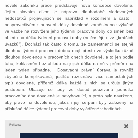
novele zákoníku práce představuje nová koncepce dovolené.
Jejím hlavním cílem je náprava dlouhodobě sledovaných
nedostatků projevujících se například v rozdílném a často i
nespravedlivém stanovení délky dovolené zaměstnance výlučně
ve vazbě na rozvržení jeho týdenní pracovní doby do směn bez
ohledu na délku týdenní pracovní doby (nejčastěji u tzv. „kratších
úvazků“). Dochází tak často k tomu, že zaměstnanci se stejně
dlouhou týdenní pracovní dobou mají přesto ve výsledku různě
dlouhou dovolenou v pracovních dnech dovolené, a to jen podle
toho, kolik směn bez ohledu na jejich délku na ně v průměru na
jeden týden připadne. Dosavadní právní úprava je rovněž
zbytečně komplikovaná, jestliže rozeznává více samostatných
typů dovolené, přičemž délka každé z nich se určuje jiným
postupem. Ukazuje se tedy, že dosud používaná jednotka
pracovního dne dovolené je nevyhovující, a proto bylo navrženo,
aby právo na dovolenou, jakož i její čerpání byly založeny na
příslušné délce týdenní pracovní doby vyjádřené v hodinách.
Reklama