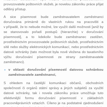
provozovatele poštovních služeb, je novelou zákoníku práce přijat
odlišný přístup.
A sice písemnost bude zaměstnavatelem zaměstnanci
doručována primárně do vlastních rukou na pracovišti a
v případě, že to nebude možné, lze využít další možnosti
[
aniž by
se stanovovalo pořadí postupů (hierarchie) v doručování
písemnosti], a to kdekoliv bude zaměstnanec zastižen,
prostřednictvím provozovatele poštovních služeb, prostřednictvím
sítě nebo služby elektronických komunikací, nebo prostřednictvím
datové schránky (tato možnost byla nově vložena do taxativního
výčtu doručování písemnosti ze strany zaměstnavatele
zaměstnanci).
v oblasti doručování písemností datovou schránkou
zaměstnavatele zaměstnanci,
S ohledem na častější komunikaci občanů, obchodních
společností či orgánů státní správy a jiných subjektů za využití
datové schránky, tak i novela zákoníku práce umožňuje tuto
efektivnější formu doručování písemností v základních
pracovněprávních vztazích. Cíleno je na podstatné zjednodušení