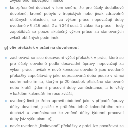
zvýšeného nebezpečí infekce,
ke zpřesnění dochází v tom směru, že pro účely dodatkové
dovolené, kromě pobytu v tropických nebo jinak zdravotně
obtížných oblastech, se za výkon práce nepovažují doby
uvedené v § 216 odst. 2 a § 348 odst. 1 zákoníku práce – tedy
započítává se pouze skutečný výkon práce za stanovených
zvlášť obtížných podmínek.
g) vliv překážek v práci na dovolenou:
zachovává se sice dosavadní výčet překážek v práci, které se
pro účely dovolené podle dosavadní úpravy nepovažují za
výkon práce, avšak v nové koncepci dovolené jsou uvedené
překážky započítávány jako odpracovaná doba pouze v rámci
souhrnného limitu, kterým je 20násobek příslušné stanovené
nebo kratší týdenní pracovní doby zaměstnance, a to vždy
v každém kalendářním roce zvlášť,
uvedený limit je třeba upravit obdobně jako v případě úpravy
délky dovolené, jestliže v průběhu téhož kalendářního roku
dochází u zaměstnance ke změně délky týdenní pracovní
doby [viz výše písm. e)],
navíc uvedené „limitované“ překážky v práci lze považovat za