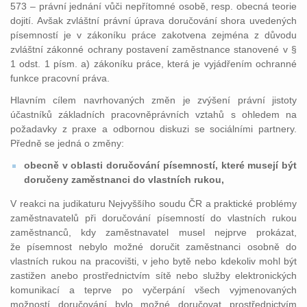
573 – právní jednání vůči nepřítomné osobě, resp. obecná teorie
dojití. Avšak zvláštní právní úprava doručování shora uvedených
písemností je v zákoníku práce zakotvena zejména z důvodu
zvláštní zákonné ochrany postavení zaměstnance stanovené v §
1 odst. 1 písm. a) zákoníku práce, která je vyjádřením ochranné
funkce pracovní práva.
Hlavním cílem navrhovaných změn je zvýšení právní jistoty
účastníků základních pracovněprávních vztahů s ohledem na
požadavky z praxe a odbornou diskuzi se sociálními partnery.
Předně se jedná o změny:
obecně v oblasti doručování písemností, které musejí být
doručeny zaměstnanci do vlastních rukou,
V reakci na judikaturu Nejvyššího soudu ČR a praktické problémy
zaměstnavatelů při doručování písemností do vlastních rukou
zaměstnanců, kdy zaměstnavatel musel nejprve prokázat,
že písemnost nebylo možné doručit zaměstnanci osobně do
vlastních rukou na pracovišti, v jeho bytě nebo kdekoliv mohl být
zastižen anebo prostřednictvím sítě nebo služby elektronických
komunikací a teprve po vyčerpání všech vyjmenovaných
možností doručování bylo možné doručovat prostřednictvím