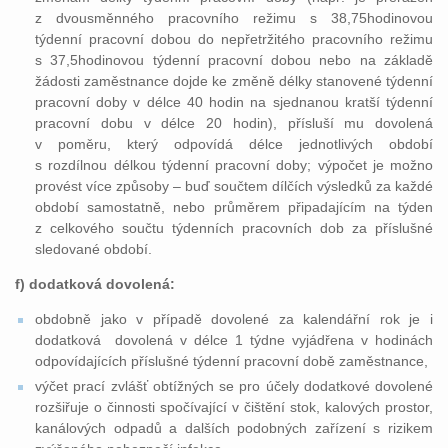
z dvousměnného pracovního režimu s 38,75hodinovou
týdenní pracovní dobou do nepřetržitého pracovního režimu
s 37,5hodinovou týdenní pracovní dobou nebo na základě
žádosti zaměstnance dojde ke změně délky stanovené týdenní
pracovní doby v délce 40 hodin na sjednanou kratší týdenní
pracovní dobu v délce 20 hodin), přísluší mu dovolená
v poměru, který odpovídá délce jednotlivých období
s rozdílnou délkou týdenní pracovní doby; výpočet je možno
provést více způsoby – buď součtem dílčích výsledků za každé
období samostatně, nebo průměrem připadajícím na týden
z celkového součtu týdenních pracovních dob za příslušné
sledované období.
f) dodatková dovolená:
obdobně jako v případě dovolené za kalendářní rok je i
dodatková dovolená v délce 1 týdne vyjádřena v hodinách
odpovídajících příslušné týdenní pracovní době zaměstnance,
výčet prací zvlášť obtížných se pro účely dodatkové dovolené
rozšiřuje o činnosti spočívající v čištění stok, kalových prostor,
kanálových odpadů a dalších podobných zařízení s rizikem