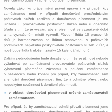
esenciálního údaje k řádnému doručení písemnosti.
Novela zákoníku práce mění právní úpravu i v případě, kdy
zaměstnanec není v případě doručování prostřednictvím
poštovních služeb zastižen a doručovaná písemnost je mu
uložena u provozovatele poštovních služeb nebo u obecního
úřadu s tím, že je vyzván, aby si písemnost ve vyznačené době
a na vyznačeném místě vyzvedl. Původní lhůta 10 pracovních
dnů je harmonizována se lhůtou stanovenou v poštovních
podmínkách největšího poskytovatele poštovních služeb v ČR, a
nově bude lhůta k uložení zásilky 15 kalendářních dnů.
Dalším zjednodušením bude dosaženo tím, že se již nově nebude
vyžadovat po zaměstnanci provozovatele poštovních služeb
vyhotovení písemného záznamu o poučení zaměstnance
o následcích svého konání pro případ, kdy zaměstnanec sám
znemožní doručení písemnosti tím, že ji odmítne převzít nebo
neposkytne součinnost k doručení písemnosti.
v oblasti doručování písemnosti určené zaměstnavateli
zaměstnancem.
Pro případ, že by zaměstnavatel odmítl převzít písemnost jemu
ze strany zaměstnance doručovanou, popř. by neposkytl