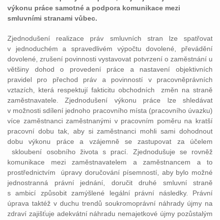
výkonu práce samotné a podpora komunikace mezi
smluvními stranami vůbec.
Zjednodušení realizace práv smluvních stran lze spatřovat
v jednoduchém a spravedlivém výpočtu dovolené, převádění
dovolené, zrušení povinnosti vystavovat potvrzení o zaměstnání u
většiny dohod o provedení práce a nastavení objektivních
pravidel pro přechod práv a povinností v pracovněprávních
vztazích, která respektují fakticitu obchodních změn na straně
zaměstnavatele. Zjednodušení výkonu práce lze shledávat
v možnosti sdílení jednoho pracovního místa (pracovního úvazku)
více zaměstnanci zaměstnanými v pracovním poměru na kratší
pracovní dobu tak, aby si zaměstnanci mohli sami dohodnout
dobu výkonu práce a vzájemně se zastupovat za účelem
skloubení osobního života s prací. Zjednodušuje se rovněž
komunikace mezi zaměstnavatelem a zaměstnancem a to
prostřednictvím úpravy doručování písemností, aby bylo možné
jednostranná právní jednání, doručit druhé smluvní straně
s ambicí způsobit zamýšlené legální právní následky. Právní
úprava taktéž v duchu trendů soukromoprávní náhrady újmy na
zdraví zajišťuje adekvátní náhradu nemajetkové újmy pozůstalým