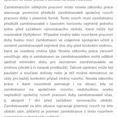
Zaměstnancům sdílejícím pracovní místo novela zákoníku práce
stanovuje povinnost předložit zaměstnavateli společný rozvrh
pracovní doby v písemné formě. Tento rozvrh musí zaměstnanci
předložit zaměstnavateli v časovém horizontu nejméně jednoho
týdne před začátkem vyrovnávacího období, které může být
maximálně čtyřtýdenní. Případné změny takto rozvržené pracovní
doby budou moci zaměstnanci ve vzájemné spolupráci učinit a
oznámit zaměstnavateli nejméně dva dny před konkrétní směnou,
které se uvedená změna týká. Novela zákoníku práce zároveň
umožňuje, aby si zaměstnanci se zaměstnavatelem mohli odlišně
sjednat minimální dobu pro seznámen zaměstnavatele se
změnou (zkrátit ji či naopak prodloužit). Takové ujednání může být
paušální a součástí dohody nebo je též možné dohodnout se
vždy pro každý konkrétní případ změny rozvrhu. Novela zákoníku
práce v dané souvislosti pamatuje i na situaci, kdy se
zaměstnanci na společném rozvrhu nedohodnou anebo
nepředloží společný rozvrh pracovní doby zaměstnavateli včas,
tj. alespoň 7 dní před začátkem vyrovnacího období.
Zaměstnavatel za této situace vypracuje písemný rozvrh na toto
období sám, přičemž je povinen zaměstnance s tímto rozvrhem
seznámit bez zbytečného odkladu.