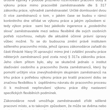
drobné výjimky v podobě pružného rozvrhování pracovní doby a
výkonu práce mimo pracoviště zaměstnavatele dle § 317
zákoníku práce, výhradně zaměstnavatel. Určité domlouvání dvou
či více zaměstnanců o tom, v jakém čase se budou v rámci
konkrétního dne střídat ve výkonu práce a jakým způsobem si
tedy výkon práce sami bez jakékoliv ingerence a „posledního
slova“ zaměstnavatele mezi sebou flexibilně dle svých osobních
potřeb rozvrhnou, nebylo dle aktuálně účinné právní úpravy
vůbec možné. To se do budoucna změní právě institutem
sdíleného pracovního místa, jehož úpravu zákonodárce zařadil do
části třinácté hlavy IX upravující mimo jiné i zvláštní povahu práce
některých zaměstnanců pod zcela nový § 317a zákoníku práce.
Jeho cílem přitom bylo, aby se skutečně jednalo o institut
slaďování osobního a pracovního života zaměstnanců, který by
pomohl určitým více znevýhodněným skupinám zaměstnanců na
trhu práce s potřebou výkonu práce po kratší pracovní dobu se
značnou flexibilitou k úspěšnému návratu do pracovního procesu
či k možnosti nepřerušení výkonu práce díky nastavení
specifických flexibilních podmínek.
Zákonodárce nově umožňuje zaměstnavateli zřídit sdílené
pracovní místo, a to takovým způsobem, že může se dvěma nebo