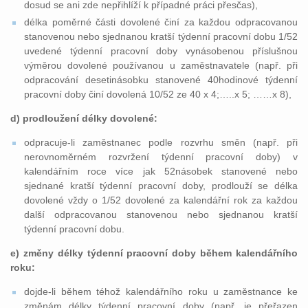
dosud se ani zde nepřihlíží k případné práci přesčas),
délka poměrné části dovolené činí za každou odpracovanou
stanovenou nebo sjednanou kratší týdenní pracovní dobu 1/52
uvedené týdenní pracovní doby vynásobenou příslušnou
výměrou dovolené používanou u zaměstnavatele (např. při
odpracování desetinásobku stanovené 40hodinové týdenní
pracovní doby činí dovolená 10/52 ze 40 x 4;…..x 5; ……x 8),
d) prodloužení délky dovolené:
odpracuje-li zaměstnanec podle rozvrhu směn (např. při
nerovnoměrném rozvržení týdenní pracovní doby) v
kalendářním roce více jak 52násobek stanovené nebo
sjednané kratší týdenní pracovní doby, prodlouží se délka
dovolené vždy o 1/52 dovolené za kalendářní rok za každou
další odpracovanou stanovenou nebo sjednanou kratší
týdenní pracovní dobu.
e) změny délky týdenní pracovní doby během kalendářního
roku:
dojde-li během téhož kalendářního roku u zaměstnance ke
změnám délky týdenní pracovní doby (např. je přeřazen