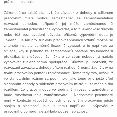
práce neobsahuje.
Zákonodárce taktéž stanovil, že závazek z dohody o sdíleném
pracovním místě mohou zaměstnanec se zaměstnavatelem
rozvázat dohodou, případně jej může zaměstnanec či
zaměstnavatel jednostranně vypovědět, a to z jakéhokoliv důvodu
nebo též bez uvedení důvodu, přičemž výpovědní doba je
15denní. Je tak pro subjekty pracovněprávních vztahů možné se
z tohoto institutu poměrně flexibilně vyvázat, a to například za
situace, kdy u jednoho ze zaměstnanců nastane dlouhodobější
překážka, či z důvodu, že některé ze stran nebude již nadále
vyhovovat zvolená forma spolupráce. Důležité je upozornit, že
rozvázání závazku z dohody přitom rozhodně nemá žádný vliv na
trvání pracovního poměru zaměstnance. Tento tedy trvá, avšak již
ve standardním režimu za podmínek, jako tomu bylo ještě před
sjednáním dohody o sdíleném pracovním místě, tj. zejména s tím
rozdílem, že pracovní dobu ve sjednaném rozsahu zaměstnanci
bude rozvrhovat dále zaměstnavatel. Nedostatek písemnosti
není v kontextu výpovědi dohody o sdíleném pracovním místě
spojen s nicotností, jako je tomu například u výpovědi z
pracovního poměru, ale zakládá pouze neplatnost.