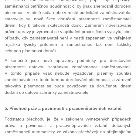
zaměstnanci patřičnou součinnost či by jinak znemožnil doručení
písemnosti v místě sídla nebo v místě podnikání zaměstnavatele,
stanovuje se nově fikce doručení písemnosti zaměstnavateli
dnem, kdy k takové skutečnosti došlo. Záměrem novelizované
právní úpravy je vyrovnat se v aplikační praxi s často vyskytujícími
případy, kdy zaměstnavatel není v místě zapsaném ve veřejném
rejstříku fyzicky přítomen a zaměstnanec tak není fakticky
schopen písemnost doručit.
A konečně jsou nově upraveny podmínky pro doručování
písemnosti datovou schránkou zaměstnance zaměstnavateli.
V tomto případě však nebude vyžadován písemný souhlas
zaměstnavatele s touto formou doručování písemnosti, a zároveň
takováto písemnost se bude považovat za doručenou dnem
dodání do datové schránky zaměstnavatele.
5. Přechod práv a povinností z pracovněprávních vztahů
Podstatou přechodu je, že v zákonem vymezených případech
práva a povinnosti z pracovněprávních vztahů dotčených
zaměstnanců automaticky ze zákona přecházejí na přejímajícího