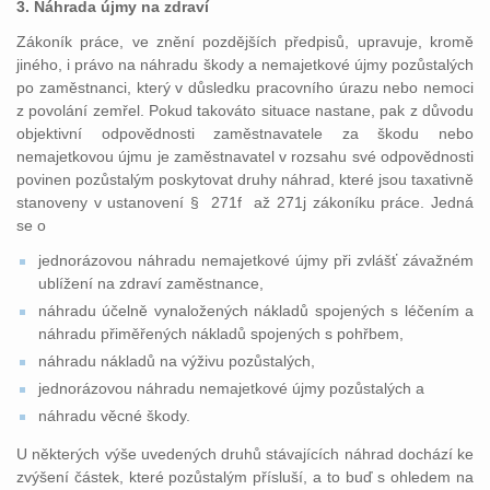
3. Náhrada újmy na zdraví
Zákoník práce, ve znění pozdějších předpisů, upravuje, kromě
jiného, i právo na náhradu škody a nemajetkové újmy pozůstalých
po zaměstnanci, který v důsledku pracovního úrazu nebo nemoci
z povolání zemřel. Pokud takováto situace nastane, pak z důvodu
objektivní odpovědnosti zaměstnavatele za škodu nebo
nemajetkovou újmu je zaměstnavatel v rozsahu své odpovědnosti
povinen pozůstalým poskytovat druhy náhrad, které jsou taxativně
stanoveny v ustanovení § 271f až 271j zákoníku práce. Jedná
se o
jednorázovou náhradu nemajetkové újmy při zvlášť závažném
ublížení na zdraví zaměstnance,
náhradu účelně vynaložených nákladů spojených s léčením a
náhradu přiměřených nákladů spojených s pohřbem,
náhradu nákladů na výživu pozůstalých,
jednorázovou náhradu nemajetkové újmy pozůstalých a
náhradu věcné škody.
U některých výše uvedených druhů stávajících náhrad dochází ke
zvýšení částek, které pozůstalým přísluší, a to buď s ohledem na