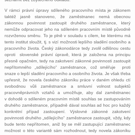
V rámci právní úpravy sdíleného pracovního místa je zákonem
taktéž jasně stanoveno, že zaměstnanec nemá obecnou
zákonnou povinnost zastoupit druhého zaměstnance, který
nemůže odpracovat jeho na sdíleném pracovním místě původně
rozvrženou směnu. To je plně v souladu s cílem, ke kterému má
tento institut sloužit, tj. s vizí možnosti lepšího sladění osobního a
pracovního života. Český zákonodárce tedy zvolil odlišnou cestu
oproti slovenské právní úpravě, která je založena na principu
přesně opačném, tedy na zakotvení zákonné povinnosti zastoupit
nepřítomného „sdílejícího“ zaměstnance, což směřuje proti
snaze o lepší sladění pracovního a osobního života. Je však třeba
upřesnit, že novela českého zákoníku práce v daném ohledu ctí
svobodnou vůli zaměstnance a smluvní volnost subjektů
pracovněprávních vztahů a umožňuje, aby dal zaměstnanec
v dohodě o sdíleném pracovním místě souhlas se zastupováním
druhého zaměstnance, případně dával souhlas ad hoc pro každý
konkrétní případ zastoupení. Výslovné zákonné zakotvení
povinnosti druhého „sdílejícího“ zaměstnance zastoupit, vždy, kdy
bude tento nepřítomen, aniž by se měl zastupující zaměstnanec
možnost o této variantě sám rozhodnout, tedy novela zákoníku