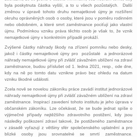
byla poskytnuta částka vyšší, a to u všech pozůstalých. Další
změnou v úpravě tohoto druhu nemajetkové újmy je rozšíření
okruhu oprávněných osob o osoby, které jsou v poměru rodinném
nebo obdobném, a které smrt zaměstnance pociťují jako vlastní
újmu. Podmínkou vzniku práva těchto osob je však to, že vznik
nemajetkové újmy v konkrétním případě prokáží.
Zvýšené částky náhrady škody na zřízení pomníku nebo desky,
jakož i částky nemajetkové újmy pro pozůstalé a jednorázové
náhrady nemajetkové újmy při zvlášť závažném ublížení na zdraví
zaměstnance, budou příslušet od 1. ledna 2021, resp., ode dne,
kdy na ně po tomto datu vznikne právo bez ohledu na datum
vzniku škodné události.
Zcela nově se novelou zákoníku práce zavádí institut jednorázové
náhrady nemajetkové újmy při zvlášť závažném ublížení na zdraví
zaměstnance. Inspirací zavedení tohoto institutu je jeho úprava v
občanském zákoníku. Lze očekávat, že se bude jednat spíše o
výjimečné případy nejtěžšího zdravotního postižení, kdy jsou
následky poškození zdraví takové, že postiženého zaměstnance
v zásadě vyřazují z většiny sfér společenského uplatnění a pro
blízké osoby jsou srovnatelné se smrtí zaměstnance.