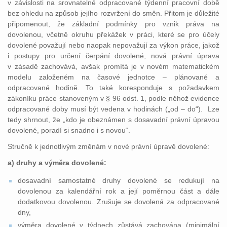
v závislosti na srovnatelné odpracované týdenní pracovní době
bez ohledu na způsob jejího rozvržení do směn. Přitom je důležité
připomenout, že základní podmínky pro vznik práva na
dovolenou, včetně okruhu překážek v práci, které se pro účely
dovolené považují nebo naopak nepovažují za výkon práce, jakož
i postupy pro určení čerpání dovolené, nová právní úprava
v zásadě zachovává, avšak promítá je v novém matematickém
modelu založeném na časové jednotce – plánované a
odpracované hodině. To také koresponduje s požadavkem
zákoníku práce stanoveným v § 96 odst. 1, podle něhož evidence
odpracované doby musí být vedena v hodinách („od – do“). Lze
tedy shrnout, že „kdo je obeznámen s dosavadní právní úpravou
dovolené, poradí si snadno i s novou“.
Stručně k jednotlivým změnám v nové právní úpravě dovolené:
a) druhy a výměra dovolené:
dosavadní samostatné druhy dovolené se redukují na
dovolenou za kalendářní rok a její poměrnou část a dále
dodatkovou dovolenou. Zrušuje se dovolená za odpracované
dny,
výměra dovolené v týdnech zůstává zachována (minimální