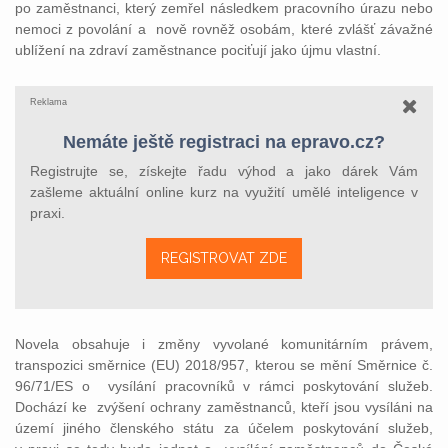
po zaměstnanci, který zemřel následkem pracovního úrazu nebo
nemoci z povolání a nově rovněž osobám, které zvlášť závažné
ublížení na zdraví zaměstnance pociťují jako újmu vlastní.
Reklama
Nemáte ještě registraci na epravo.cz?
Registrujte se, získejte řadu výhod a jako dárek Vám
zašleme aktuální online kurz na využití umělé inteligence v
praxi.
REGISTROVAT ZDE
Novela obsahuje i změny vyvolané komunitárním právem,
transpozici směrnice (EU) 2018/957, kterou se mění Směrnice č.
96/71/ES o vysílání pracovníků v rámci poskytování služeb.
Dochází ke zvýšení ochrany zaměstnanců, kteří jsou vysíláni na
území jiného členského státu za účelem poskytování služeb,