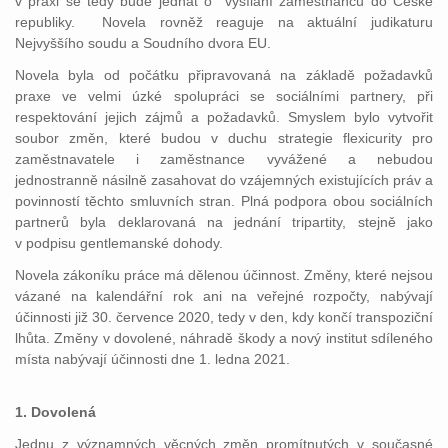
v praxi se tedy bude jednat o vysílání zaměstnanců do České
republiky. Novela rovněž reaguje na aktuální judikaturu
Nejvyššího soudu a Soudního dvora EU.
Novela byla od počátku připravovaná na základě požadavků
praxe ve velmi úzké spolupráci se sociálními partnery, při
respektování jejich zájmů a požadavků. Smyslem bylo vytvořit
soubor změn, které budou v duchu strategie flexicurity pro
zaměstnavatele i zaměstnance vyvážené a nebudou
jednostranně násilně zasahovat do vzájemných existujících práv a
povinností těchto smluvních stran. Plná podpora obou sociálních
partnerů byla deklarovaná na jednání tripartity, stejně jako
v podpisu gentlemanské dohody.
Novela zákoníku práce má dělenou účinnost. Změny, které nejsou
vázané na kalendářní rok ani na veřejné rozpočty, nabývají
účinnosti již 30. července 2020, tedy v den, kdy končí transpoziční
lhůta. Změny v dovolené, náhradě škody a nový institut sdíleného
místa nabývají účinnosti dne 1. ledna 2021.
1. Dovolená
Jednu z významných věcných změn promítnutých v současné