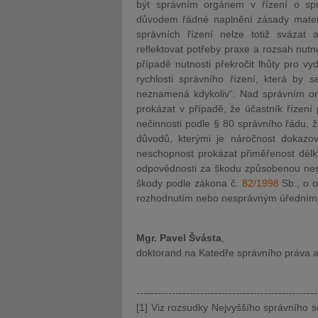
být správním orgánem v řízení o spr
důvodem řádné naplnění zásady materiá
správních řízení nelze totiž svázat
reflektovat potřeby praxe a rozsah nutn
případě nutnosti překročit lhůty pro v
rychlosti správního řízení, která by 
neznamená kdykoliv“. Nad správním or
prokázat v případě, že účastník řízení
nečinnosti podle § 80 správního řádu, ž
důvodů, kterými je náročnost dokazo
neschopnost prokázat přiměřenost délk
odpovědnosti za škodu způsobenou nes
škody podle zákona č.
82/1998
Sb., o o
rozhodnutím nebo nesprávným úředním
Mgr. Pavel Švásta
,
doktorand na Katedře správního práva a 
---------------------------------------------------
[1] Viz rozsudky Nejvyššího správního s