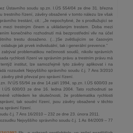
nález Ústavního soudu sp.zn. I.ÚS 554/04 ze dne 31. března
u trestního řízení, závěry obsažené v tomto nálezu lze však
právního trestání, cit.: „Je nepochybné, že s prodlužující se
tah mezi trestným činem a ukládaným trestem. Doba mezi
ením konečného rozhodnutí má bezprostřední vliv na účel
rétního trestu dosaženo. (…)Se zvětšujícím se časovým
slabuje jak prvek individuální, tak i generální prevence.“
 zabýval problematikou nečinnosti soudů, nikoliv správních
ada rychlosti řízení ve správním právu a trestním právu má
entýž institut, lze samozřejmě tyto závěry aplikovat i na
ládá rozsudek Nejvyššího správního soudu č.j. 7 Ans 3/2010
 závěry plně převzal pro správní řízení.
.zn. IV.ÚS 55/94 ze dne 14.září 1994, sp.zn. I.ÚS 600/03 ze
 I.ÚS 600/03 ze dne 16. ledna 2004. Tato rozhodnutí se
cméně vzhledem ke skutečnosti, že problematika rychlosti
 správní, tak soudní řízení, jsou závěry obsažené v těchto
na správní řízení.
oudu č.j. 7 Ans 16/2010 – 232 ze dne 23. února 2011.
z rozsudku Nejvyššího správního soudu č.j. 1 As 84/2009 – 77
634/1992
Sb., o ochraně spotřebitele, ve znění pozdějších