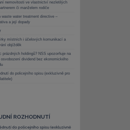
ní nemovitosti ve vlastnictví nezletilých
partnerem či manželem rodiče
 waste water treatment directive –
lativa a její dopady
r
rky místních i účelových komunikací a
vání objížděk
c prázdných holdingů? NSS upozorňuje na
y osvobození dividend bez ekonomického
du
dnutí do policejního spisu (exkluzivně pro
latitele)
UDNÍ ROZHODNUTÍ
édnutí do policejního spisu (exkluzivně