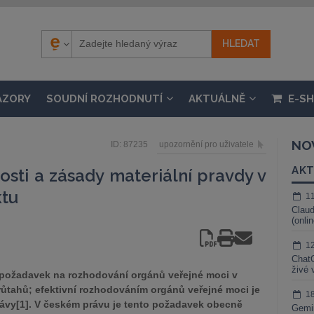
ÁZORY
SOUDNÍ ROZHODNUTÍ
AKTUÁLNĚ
E-S
NO
ID: 87235
upozornění pro uživatele
AKT
osti a zásady materiální pravdy v
ktu
1
Claud
(onli
1
ChatG
živé 
i požadavek na rozhodování orgánů veřejné moci v
ůtahů; efektivní rozhodováním orgánů veřejné moci je
1
rávy[1]. V českém právu je tento požadavek obecně
Gemin