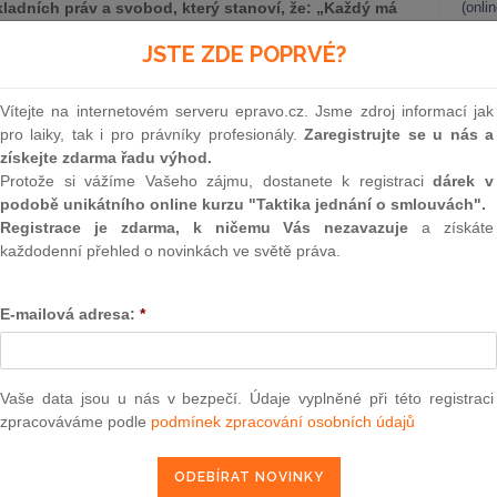
ákladních práv a svobod, který stanoví, že: „Každý má
(onli
veřejně, bez zbytečných průtahů a v jeho přítomnosti a
2
JSTE ZDE POPRVÉ?
ěným důkazům.“ Toto ustanovení je pak základem pro
Prakt
sněprávních předpisů, včetně § 6 odst. 1 zákona č.
smluv
ozdějších předpisů (dále jen „správní řád“). Zásada
Vítejte na internetovém serveru epravo.cz. Jsme zdroj informací jak
jedinou zásadou, kterou je ovládáno správní řízení.
0
pro laiky, tak i pro právníky profesionály.
Zaregistrujte se u nás a
Prakt
ných v části první hlavě druhé správního řádu,
získejte zdarma řadu výhod.
judik
ní pravdy, uvedenou v § 3 správního řádu.
Protože si vážíme Vašeho zájmu, dostanete k registraci
dárek v
podobě unikátního online kurzu "Taktika jednání o smlouvách".
áři krátký úvod do problematiky konfliktu zásady rychlosti
ONL
Registrace je zdarma, k ničemu Vás nezavazuje
a získáte
vdy v řízení o správním deliktu a dále nastínit řešení tohoto
každodenní přehled o novinkách ve světě práva.
ejvyššího správního soudu. Článek je orientován pouze na
Vnos
valor
 vedená s podnikajícími fyzickými osobami nebo právnickými
soud
E-mailová adresa:
*
Výpo
neom
Nová 
osti správního řízení a řádné projednání věci bez zbytečných
Vaše data jsou u nás v bezpečí. Údaje vyplněné při této registraci
i základní práva účastníka řízení, upravená v Listině
zpracováváme podle
podmínek zpracování osobních údajů
Změn
zení o správním deliktu je pak nutné upozornit na to, že v
energ
projednání protiprávního jednání a následné uložení sankce
Čern
nce a dále do účelu trestu, neboť účinnost trestu koreluje s