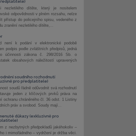
předplatitele)
i nezletilého dítěte, který je nositelem
ovské odpovědnosti v plném rozsahu, nelze
ít přístup do policejního spisu, vedeného z
u zranění nezletilého dítěte,...
or
d není k podání v elektronické podobě
jen podpis podle zvláštních předpisů, jedná
o účinnosti zákona č. 298/2016 Sb. o
statek obsahových náležitostí upravených
odnění soudního rozhodnutí
luzivně pro předplatitele)
nost soudů řádně odůvodnit svá rozhodnutí
stavuje jeden z klíčových prvků práva na
í ochranu chráněného čl. 36 odst. 1 Listiny
dních práv a svobod. Soudy mají...
enuté důkazy (exkluzivně pro
platitele)
m z nezbytných předpokladů jakéhokoliv –
ho i mimořádného – vydržení je držba věci.