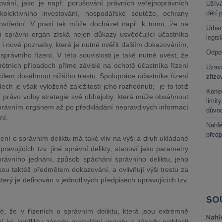
vání, jako je např. porušování právních veřejnoprávních
Užívá
olektivního investování, hospodářské soutěže, ochrany
dětí 
rostřední. V praxi tak může docházet např. k tomu, že na
Urban
ů správní orgán získá nejen důkazy usvědčující účastníka
legis
le i nové poznatky, které je nutné ověřit dalším dokazováním,
Odpo
právního řízení. V této souvislosti je také nutné uvést, že
étních případech přímo závislé na ochotě účastníka řízení
Uzaví
lem dosáhnout nižšího trestu. Spolupráce účastníka řízení
zřizo
h je však vyloženě záležitostí jeho rozhodnutí; je to totiž
Kone
í právo volby strategie své obhajoby, která může obsáhnout
limit
správním orgánem až po předkládání nepravdivých informací
důvo
ní.
Nahlé
předp
zení o správním deliktu má také vliv na výši a druh ukládané
ravujících tzv. jiné správní delikty, stanoví jako parametry
právního jednání, způsob spáchání správního deliktu, jeho
jsou taktéž předmětem dokazování, a ovlivňují výši trestu za
ý je definován v jednotlivých předpisech upravujících tzv.
SO
 že v řízeních o správním deliktu, která jsou extrémně
Nahl
 ke konfliktu zásady materiální pravdy a zásady rychlosti