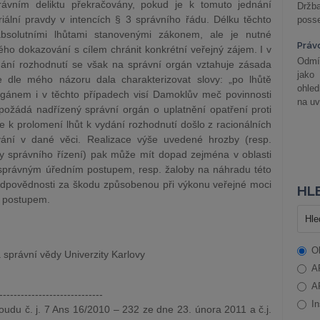
ávním deliktu překračovány, pokud je k tomuto jednání
Držba
lní pravdy v intencích § 3 správního řádu. Délku těchto
posse
 absolutními lhůtami stanovenými zákonem, ale je nutné
Práv
ého dokazování s cílem chránit konkrétní veřejný zájem. I v
Odmít
ydání rozhodnutí se však na správní orgán vztahuje zásada
jako
se dle mého názoru dala charakterizovat slovy: „po lhůtě
ohle
gánem i v těchto případech visí Damoklův meč povinnosti
na uv
 požádá nadřízený správní orgán o uplatnění opatření proti
e k prolomení lhůt k vydání rozhodnutí došlo z racionálních
vání v dané věci. Realizace výše uvedené hrozby (resp.
y správního řízení) pak může mít dopad zejména v oblasti
právným úředním postupem, resp. žaloby na náhradu této
dpovědnosti za škodu způsobenou při výkonu veřejné moci
HLE
 postupem.
O
správní vědy Univerzity Karlovy
A
A
-----------------------------
In
oudu č. j. 7 Ans 16/2010 – 232 ze dne 23. února 2011 a č.j.