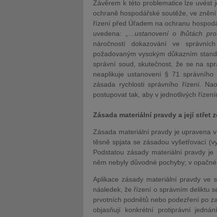
Závěrem k této problematice lze uvést 
ochraně hospodářské soutěže, ve znění p
řízení před Úřadem na ochranu hospodář
uvedena: „…
ustanovení o lhůtách pro
náročností dokazování ve správníc
požadovaným vysokým důkazním standar
správní soud, skutečnost, že se na sp
neaplikuje ustanovení § 71 správního 
zásada rychlosti správního řízení. N
postupovat tak, aby v jednotlivých řízen
Zásada materiální pravdy a její střet 
Zásada materiální pravdy je upravena v 
těsně spjata se zásadou vyšetřovací (vy
Podstatou zásady materiální pravdy je p
něm nebyly důvodné pochyby; v opačném 
Aplikace zásady materiální pravdy ve 
následek, že řízení o správním deliktu
prvotních podnětů nebo podezření po zah
objasňují konkrétní protiprávní jedná