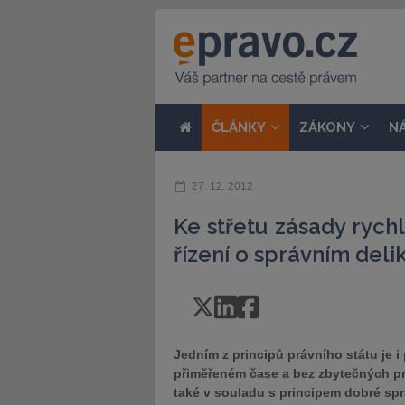
ČLÁNKY
ZÁKONY
N
27. 12. 2012
Ke střetu zásady rychl
řízení o správním deli
Jedním z principů právního státu je 
přiměřeném čase a bez zbytečných pr
také v souladu s principem dobré sp