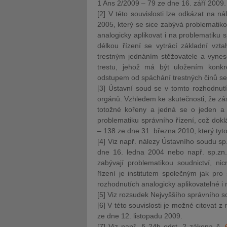
1 Ans 2/2009 – 79 ze dne 16. září 2009.
[2] V této souvislosti lze odkázat na 
2005, který se sice zabývá problematiko
analogicky aplikovat i na problematiku s
délkou řízení se vytrácí základní vz
trestným jednáním stěžovatele a vynes
trestu, jehož má být uložením konk
odstupem od spáchání trestných činů se o
[3] Ústavní soud se v tomto rozhodnutí
orgánů. Vzhledem ke skutečnosti, že zás
totožné kořeny a jedná se o jeden a t
problematiku správního řízení, což dok
– 138 ze dne 31. března 2010, který tyto
[4] Viz např. nálezy Ústavního soudu sp
dne 16. ledna 2004 nebo např. sp.zn.
zabývají problematikou soudnictví, ni
řízení je institutem společným jak pro
rozhodnutích analogicky aplikovatelné i 
[5] Viz rozsudek Nejvyššího správního s
[6] V této souvislosti je možné citovat 
ze dne 12. listopadu 2009.
[7] Viz např. § 24b odst. 2 zákona č.