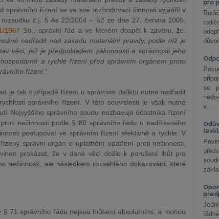
pro 
d správního řízení se ve své rozhodovací činnosti vyjádřil v
Rodič
v rozsudku č.j. 5 As 22/2004 – 52 ze dne 27. června 2005,
rodič
1/1967
Sb., správní řád a ve kterém dospěl k závěru, že:
odepř
možné nadřadit nad zásadu materiální pravdy, podle níž je
důvod
stav věci, jež je předpokladem zákonnosti a správnosti jeho
Odp
 hospodárné a rychlé řízení před správním orgánem proto
Poku
rávního řízení
.“
připo
se p
d je tak v případě řízení o správním deliktu nutné nadřadit
nedo
chlosti správního řízení. V této souvislosti je však nutné
v...
í Nejvyššího správního soudu nezbavuje účastníka řízení
 proti nečinnosti podle § 80 správního řádu u nadřízeného
Odův
(exk
nnosti postupovat ve správním řízení efektivně a rychle. V
Povin
ízený správní orgán o uplatnění opatření proti nečinnosti,
před
inen prokázat, že v dané věci došlo k porušení lhůt pro
soudn
ho nečinnosti, ale následkem rozsáhlého dokazování, které
zákla
Opom
před
Jední
v § 71 správního řádu nejsou lhůtami absolutními, a mohou
řádné