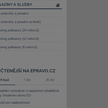
AZÍNY A SLUŽBY
o právníky a poradce
o právníky a poradce (e-book)
oring judikatury (24 měsíců)
oring judikatury (12 měsíců)
oring judikatury (6 měsíců)
JČTENĚJŠÍ NA EPRAVO.CZ
24 hod
7 dní
30 dní
dnění rozhodnutí o nepoložení předběžné
ky Soudnímu dvoru EU
věď pro nadbytečnost