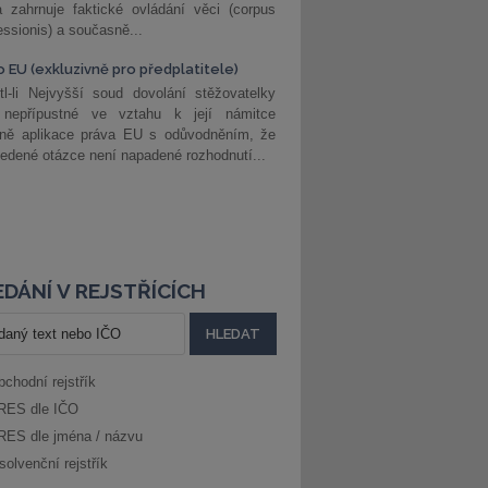
 zahrnuje faktické ovládání věci (corpus
ssionis) a současně...
o EU (exkluzivně pro předplatitele)
l-li Nejvyšší soud dovolání stěžovatelky
 nepřípustné ve vztahu k její námitce
dně aplikace práva EU s odůvodněním, že
edené otázce není napadené rozhodnutí...
DÁNÍ V REJSTŘÍCÍCH
bchodní rejstřík
RES dle IČO
RES dle jména / názvu
solvenční rejstřík