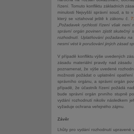
řízení. Tomuto konfliktu základních zása
minulosti Nejvyšší správní soud, a to 
který se vztahoval ještě k zákonu č.
7
„
Požadavek rychlosti řízení však není 
správní orgán povinen zjistit skutečný 
rozhodnutí. Uplatňování požadavku na
nesmí vést k porušování jiných zásad sp
V případě konfliktu výše uvedených zása
zásadu materiální pravdy nad zásadu ry
poznamenat, že výše uvedené rozhodnut
možnosti požádat o uplatnění opatření
správního orgánu, a správní orgán povi
případě, že účastník řízení požádá nadř
bude správní orgán prvního stupně pov
vydání rozhodnutí nikoliv následkem je
vyžaduje ochrana veřejného zájmu.
Závěr
Lhůty pro vydání rozhodnutí upravené 