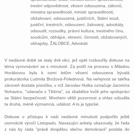
trestní odpovědnost, vězení odsouzena, zákonů,
ministra spravedlnosti, ministr spravedlnosti,
obžalovaní, odsouzená, justičních, Státní soud,
justiční, trestních, odsouzení, žalovaný, advokáty,
odsoudil, rozsudky, právní kultura, trestného činu,
soudcům, obhájce, okresní, činnosti, obžalovaných,
obhajoby, ŽALOBCE, Advokáti
V nedávné době se staly dvě věci, jež opět rozbouřily diskuse na
téma vyrovnávání se s minulostí. Za podíl na procesu s Miladou
Horákovou byla k osmi letům
vězení
odsouzena
bývalá
prokurátorka Ludmila Brožová-Polednová. Na veřejnost se takřka
zároveň dostala písnička, v níž Jaroslav Hutka označuje Jaromíra
Nohavicu, "udavače z Těšína", za zbabělce kvůli jeho spolupráci
se Státní bezpečností. Mnohem větší pozornost a ohlas vzbudila
ta druhá, méně významná, událost. A to je typické.
Diskuse o přístupu k naší nedávné minulosti podpořilo ještě
osmnácté výročí Listopadu. Navazující ankety ukazovaly, že řada
z nás by ráda "právě dospělou slečnu demokracii" poslala do