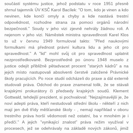
součástí systému
justice
, jehož podstatu v roce 1951 přesně
shrnul tajemník ÚV KSČ Karol Bacílek: "O tom, kdo je vinen a kdo
nevinen, kde končí omyly a chyby a kde nastává
trestní
odpovědnost
, rozhodne strana za pomoci orgánů národní
bezpečnosti."
Soudy
v jeho vizi zjevně nehrály žádnou roli. A
nejenom v jeho vizi. Náměstek
ministra
spravedlnosti
Karel Klos
to už v červnu 1949 formuloval takto: "Před naukovými
formulkami má přednost
právní
kultura
lidu a jeho cit pro
spravedlnost." A "lid" mohl svůj cit pro spravedlnost uplatnit
nezprostředkovaně. Bezprostředně po únoru 1948 muselo z
justice
odejít přibližně pětadvacet procent "starých kádrů" a na
jejich místo nastupovali absolventi čerstvě založené Právnické
školy pracujících. Po roce studií odcházeli do praxe a dál externě
studovali
práva
. Odchod do praxe znamenal tolik, že se stávali
krajskými prokurátory či předsedy
krajských
soudů
. Klement
Gottwald, tehdejší prezident, si pochvaloval: "Nejzajímavější je, že
noví adepti
práva
, kteří nestudovali střední školu - někteří z nich
mají jen dvě třídy měšťanské školy - , nemají například v oboru
trestního
práva
horší vědomosti než ostatní, ba v mnohém je i
předčí." A jejich "vynikající znalost"
práva
režim využíval v
procesech, jež se odehrávaly na základě nových
zákonů
, jimiž