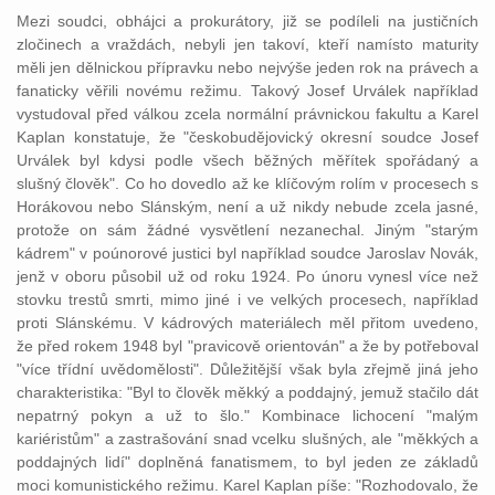
Mezi
soudci
,
obhájci
a prokurátory, již se podíleli na
justičních
zločinech a vraždách, nebyli jen takoví, kteří namísto maturity
měli jen dělnickou přípravku nebo nejvýše jeden rok na právech a
fanaticky věřili novému režimu. Takový Josef Urválek například
vystudoval před válkou zcela normální právnickou fakultu a Karel
Kaplan konstatuje, že "českobudějovický
okresní
soudce
Josef
Urválek byl kdysi podle všech běžných měřítek spořádaný a
slušný člověk". Co ho dovedlo až ke klíčovým rolím v procesech s
Horákovou nebo Slánským, není a už nikdy nebude zcela jasné,
protože on sám žádné vysvětlení nezanechal. Jiným "starým
kádrem" v poúnorové
justici
byl například
soudce
Jaroslav Novák,
jenž v oboru působil už od roku 1924. Po únoru vynesl více než
stovku
trestů
smrti, mimo jiné i ve velkých procesech, například
proti Slánskému. V kádrových materiálech měl přitom uvedeno,
že před rokem 1948 byl "pravicově orientován" a že by potřeboval
"více třídní uvědomělosti". Důležitější však byla zřejmě jiná jeho
charakteristika: "Byl to člověk měkký a poddajný, jemuž stačilo dát
nepatrný pokyn a už to šlo." Kombinace lichocení "malým
kariéristům" a zastrašování snad vcelku slušných, ale "měkkých a
poddajných lidí" doplněná fanatismem, to byl jeden ze základů
moci komunistického režimu. Karel Kaplan píše: "Rozhodovalo, že