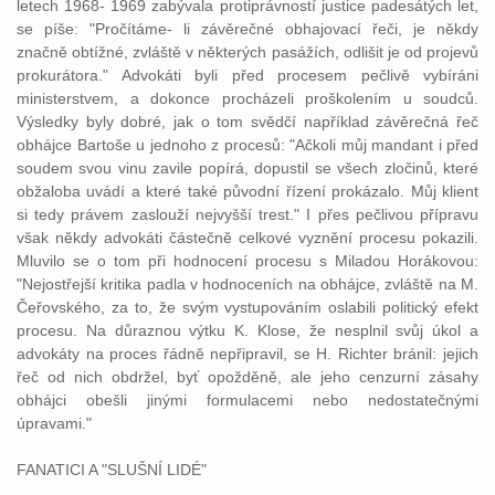
letech 1968- 1969 zabývala protiprávností
justice
padesátých let,
se píše: "Pročítáme- li závěrečné obhajovací řeči, je někdy
značně obtížné, zvláště v některých pasážích, odlišit je od projevů
prokurátora."
Advokáti
byli před procesem pečlivě vybíráni
ministerstvem, a dokonce procházeli proškolením u
soudců
.
Výsledky byly dobré, jak o tom svědčí například závěrečná řeč
obhájce
Bartoše u jednoho z procesů: "Ačkoli můj mandant i před
soudem
svou vinu zavile popírá, dopustil se všech zločinů, které
obžaloba uvádí a které také původní řízení prokázalo. Můj klient
si tedy
právem
zaslouží nejvyšší
trest
." I přes pečlivou přípravu
však někdy
advokáti
částečně celkové vyznění procesu pokazili.
Mluvilo se o tom při hodnocení procesu s Miladou Horákovou:
"Nejostřejší kritika padla v hodnoceních na
obhájce
, zvláště na M.
Čeřovského, za to, že svým vystupováním oslabili politický efekt
procesu. Na důraznou výtku K. Klose, že nesplnil svůj úkol a
advokáty
na proces řádně nepřipravil, se H. Richter bránil: jejich
řeč od nich obdržel, byť opožděně, ale jeho cenzurní zásahy
obhájci
obešli jinými formulacemi nebo nedostatečnými
úpravami."
FANATICI A "SLUŠNÍ LIDÉ"