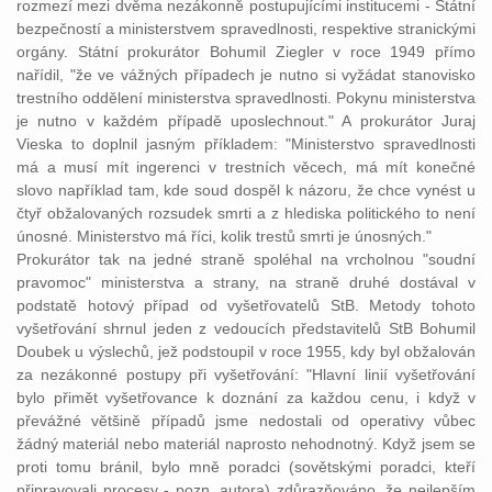
rozmezí mezi dvěma nezákonně postupujícími institucemi - Státní
bezpečností a
ministerstvem
spravedlnosti
, respektive stranickými
orgány. Státní prokurátor Bohumil Ziegler v roce 1949 přímo
nařídil, "že ve vážných případech je nutno si vyžádat stanovisko
trestního
oddělení
ministerstva
spravedlnosti
. Pokynu ministerstva
je nutno v každém případě uposlechnout." A prokurátor Juraj
Vieska to doplnil jasným příkladem: "
Ministerstvo
spravedlnosti
má a musí mít ingerenci v
trestních
věcech, má mít konečné
slovo například tam, kde
soud
dospěl k názoru, že chce vynést u
čtyř
obžalovaných
rozsudek
smrti a z hlediska politického to není
únosné. Ministerstvo má říci, kolik
trestů
smrti je únosných."
Prokurátor tak na jedné straně spoléhal na vrcholnou "
soudní
pravomoc" ministerstva a strany, na straně druhé dostával v
podstatě hotový případ od vyšetřovatelů StB. Metody tohoto
vyšetřování shrnul jeden z vedoucích představitelů StB Bohumil
Doubek u výslechů, jež podstoupil v roce 1955, kdy byl obžalován
za nezákonné postupy při vyšetřování: "Hlavní linií vyšetřování
bylo přimět vyšetřovance k doznání za každou cenu, i když v
převážné většině případů jsme nedostali od operativy vůbec
žádný materiál nebo materiál naprosto nehodnotný. Když jsem se
proti tomu bránil, bylo mně poradci (sovětskými poradci, kteří
připravovali procesy - pozn. autora) zdůrazňováno, že nejlepším