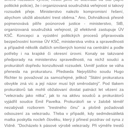
politické policie), že i organizovaná soudružská veřejnost si takový
rozsudek
přeje. Ministerstvo nalezlo kompromisní řešení,
abychom uložili absolutní
trest
oběma." Ano, Dohnálková přesně
pojmenovává pilíře poúnorové
justice
- ministerstvo, StB,
organizovaná soudružská veřejnost, již efektivně zastupuje ÚV
KSČ. Koncepci a vyústění politických procesů připravovala
bezpečnostní komise ÚV KSČ, ministerstva vnitra a spravedlnosti
a případně několik dalších smíšených komisí na centrální a podle
potřeby i na
krajské
či
okresní
úrovni. Konaly se takzvané
předporady na
ministerstvu
spravedlnosti
, na nichž
soudci
a
prokurátoři dopředu konzultovali
rozsudek
. Uvnitř
justice
se váha
přenesla na prokuraturu. Předseda
Nejvyššího
soudu
Hugo
Richter to považoval za samozřejmé, jelikož "
Státní
prokuratura
obvykle zná víc a její názor musí být směrodatný". Pod tlakem
prokurátorů tak mohli
obžalovaní
dostat patnáct let
vězení
za
"velezradu jako nitka", jak to na aktivu
soudců
a prokurátorů
vyjádřil
soudce
Emil Pavelka. Prokurátoři se v
žalobě
téměř
nezabývali rozborem "
trestného
činu
" a plošně požadovali
odsouzení
za velezradu. Třeba v případě, kdy sedmdesátiletá
matka poskytla nocleh člověku, který jí přinesl pozdrav od syna z
Vídně. "Docházelo k pásové výrobě velezrady. Při výměře
trestů