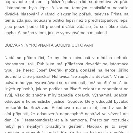
nápravného zařízení - přibližně polovina lidí se domnívá, že před
Listopadem bylo lépe. A korunu temným statistikám nasadilo
divácké hlasování v rámci diskusního pořadu televize Prima na
téma, zda jsou současní politici lepší než ti předlistopadoví: lepší
jsou pouze podle 19 procent diváků. Zdá se, že se někde stala
chyba. A možná v tom, jak se vyrovnáváme s minulostí.
BULVÁRNÍ VYROVNÁNÍ A
SOUDNÍ
ÚČTOVÁNÍ
Nedá se přitom říci, že by téma minulosti v médiích nehrálo
podstatnou roli. Publikum má příležitost dovědět se informace
typu, že herec Josef Dvořák možná donášel na herce Jiřího
Suchého či že písničkář Nohavica "se zapletl s děvkou". V rámci
bulvárního typu vyrovnávání se s minulostí, jenž se příliš neliší od
jiných způsobů, jak se podílet na životě celebrit a zapomínat na
svůj, však do značné míry zapadla opravdu významná událost:
odsouzení
komunistické
justice
.
Soudce
, který
odsoudil
bývalou
prokurátorku Brožovou- Polednovou na osm let, hned v
soudní
síni připustil, že
odsouzená
nepochybně nestráví ve
vězení
ani
den. Je jí šestaosmdesát let a je nemocná. Přesto ten
rozsudek
nebyl jen nějakým prázdným gestem. Naopak je to svým
způsobem převratný verdikt. Protože to, co historici a pamětníci