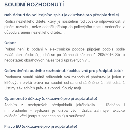
SOUDNÍ ROZHODNUTÍ
Nahlédnutí do policejního spisu (exkluzivně pro předplatitele)
Rodiči nezletilého dítěte, který je nositelem rodičovské odpovědnosti v
plném rozsahu, nelze odepřít přístup do policejního spisu, vedeného z
důvodu zranění nezletilého dítěte,...
Odpor
Pokud není k podání v elektronické podobě připojen podpis podle
zvláštních předpisů, jedná se po účinnosti zákona č. 298/2016 Sb. o
nedostatek obsahových náležitostí upravených v...
Odůvodnění soudního rozhodnutí (exkluzivně pro předplatitele)
Povinnost soudů řádně odůvodnit svá rozhodnutí představuje jeden z
klíčových prvků práva na soudní ochranu chráněného čl. 36 odst. 1
Listiny základních práv a svobod. Soudy mají...
Opomenuté důkazy (exkluzivně pro předplatitele)
Jedním z nezbytných předpokladů jakéhokoliv – řádného i
mimořádného – vydržení je držba věci. Držba zahrnuje faktické
ovládání věci (corpus possessionis) a současně...
Právo EU (exkluzivně pro předplatitele)