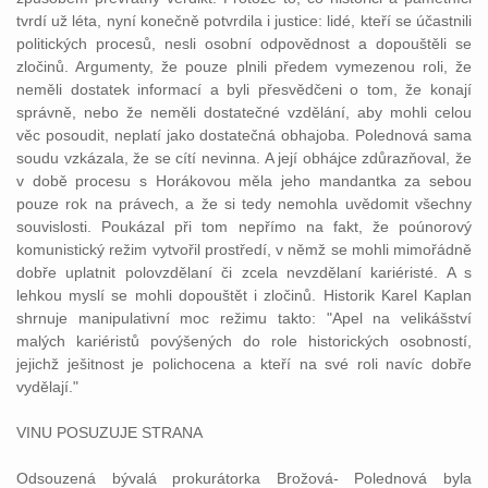
tvrdí už léta, nyní konečně potvrdila i
justice
: lidé, kteří se účastnili
politických procesů, nesli osobní odpovědnost a dopouštěli se
zločinů. Argumenty, že pouze plnili předem vymezenou roli, že
neměli dostatek informací a byli přesvědčeni o tom, že konají
správně, nebo že neměli dostatečné vzdělání, aby mohli celou
věc posoudit, neplatí jako dostatečná
obhajoba
. Polednová sama
soudu
vzkázala, že se cítí nevinna. A její
obhájce
zdůrazňoval, že
v době procesu s Horákovou měla jeho mandantka za sebou
pouze rok na právech, a že si tedy nemohla uvědomit všechny
souvislosti. Poukázal při tom nepřímo na fakt, že poúnorový
komunistický režim vytvořil prostředí, v němž se mohli mimořádně
dobře uplatnit polovzdělaní či zcela nevzdělaní kariéristé. A s
lehkou myslí se mohli dopouštět i zločinů. Historik Karel Kaplan
shrnuje manipulativní moc režimu takto: "Apel na velikášství
malých kariéristů povýšených do role historických osobností,
jejichž ješitnost je polichocena a kteří na své roli navíc dobře
vydělají."
VINU POSUZUJE STRANA
Odsouzená
bývalá prokurátorka Brožová- Polednová byla