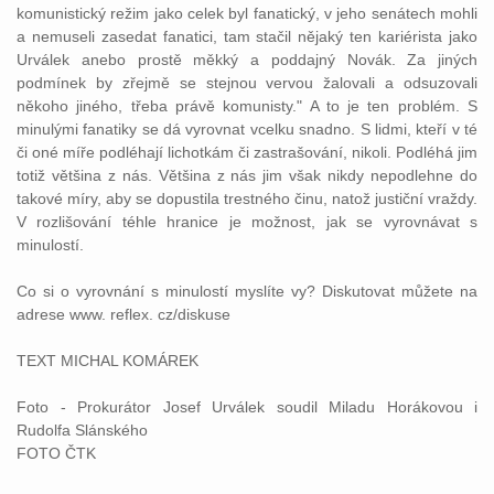
komunistický režim jako celek byl fanatický, v jeho senátech mohli
a nemuseli zasedat fanatici, tam stačil nějaký ten kariérista jako
Urválek anebo prostě měkký a poddajný Novák. Za jiných
podmínek by zřejmě se stejnou vervou žalovali a odsuzovali
někoho jiného, třeba právě komunisty." A to je ten problém. S
minulými fanatiky se dá vyrovnat vcelku snadno. S lidmi, kteří v té
či oné míře podléhají lichotkám či zastrašování, nikoli. Podléhá jim
totiž většina z nás. Většina z nás jim však nikdy nepodlehne do
takové míry, aby se dopustila
trestného
činu
, natož
justiční
vraždy.
V rozlišování téhle hranice je možnost, jak se vyrovnávat s
minulostí.
Co si o vyrovnání s minulostí myslíte vy? Diskutovat můžete na
adrese www. reflex. cz/diskuse
TEXT MICHAL KOMÁREK
Foto - Prokurátor Josef Urválek soudil Miladu Horákovou i
Rudolfa Slánského
FOTO ČTK