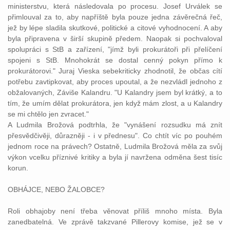
ministerstvu, která následovala po procesu. Josef Urválek se
přimlouval za to, aby napříště byla pouze jedna závěrečná řeč,
jež by lépe sladila skutkové, politické a citové vyhodnocení. A aby
byla připravena v širší skupině předem. Naopak si pochvaloval
spolupráci s StB a zařízení, "jímž byli prokurátoři při přelíčení
spojeni s StB. Mnohokrát se dostal cenný pokyn přímo k
prokurátorovi." Juraj Vieska sebekriticky zhodnotil, že občas cítí
potřebu zavtipkovat, aby proces upoutal, a že nezvládl jednoho z
obžalovaných
, Záviše Kalandru. "U Kalandry jsem byl krátký, a to
tím, že umím dělat prokurátora, jen když mám zlost, a u Kalandry
se mi chtělo jen zvracet."
A Ludmila Brožová podtrhla, že "vynášení
rozsudku
má znít
přesvědčivěji, důrazněji - i v přednesu". Co chtít víc po pouhém
jednom roce na právech? Ostatně, Ludmila Brožová měla za svůj
výkon vcelku příznivé kritiky a byla jí navržena odměna šest tisíc
korun.
OBHÁJCE
, NEBO
ŽALOBCE
?
Roli
obhajoby
není třeba věnovat příliš mnoho místa. Byla
zanedbatelná. Ve zprávě takzvané Pillerovy komise, jež se v