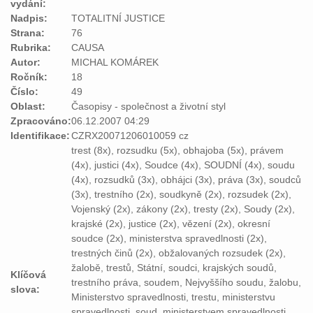
vydání:
Nadpis:
TOTALITNÍ JUSTICE
Strana:
76
Rubrika:
CAUSA
Autor:
MICHAL KOMÁREK
Ročník:
18
Číslo:
49
Oblast:
Časopisy - společnost a životní styl
Zpracováno:
06.12.2007 04:29
Identifikace:
CZRX20071206010059 cz
trest (8x), rozsudku (5x), obhajoba (5x), právem
(4x), justici (4x), Soudce (4x), SOUDNÍ (4x), soudu
(4x), rozsudků (3x), obhájci (3x), práva (3x), soudců
(3x), trestního (2x), soudkyně (2x), rozsudek (2x),
Vojenský (2x), zákony (2x), tresty (2x), Soudy (2x),
krajské (2x), justice (2x), vězení (2x), okresní
soudce (2x), ministerstva spravedlnosti (2x),
trestných činů (2x), obžalovaných rozsudek (2x),
žalobě, trestů, Státní, soudci, krajských soudů,
Klíčová
trestního práva, soudem, Nejvyššího soudu, žalobu,
slova:
Ministerstvo spravedlnosti, trestu, ministerstvu
spravedlnosti, soud, ministerstvem spravedlnosti,