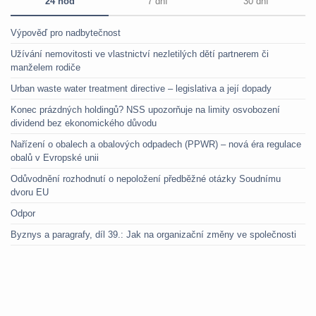
24 hod
7 dní
30 dní
Výpověď pro nadbytečnost
Užívání nemovitosti ve vlastnictví nezletilých dětí partnerem či
manželem rodiče
Urban waste water treatment directive – legislativa a její dopady
Konec prázdných holdingů? NSS upozorňuje na limity osvobození
dividend bez ekonomického důvodu
Nařízení o obalech a obalových odpadech (PPWR) – nová éra regulace
obalů v Evropské unii
Odůvodnění rozhodnutí o nepoložení předběžné otázky Soudnímu
dvoru EU
Odpor
Byznys a paragrafy, díl 39.: Jak na organizační změny ve společnosti