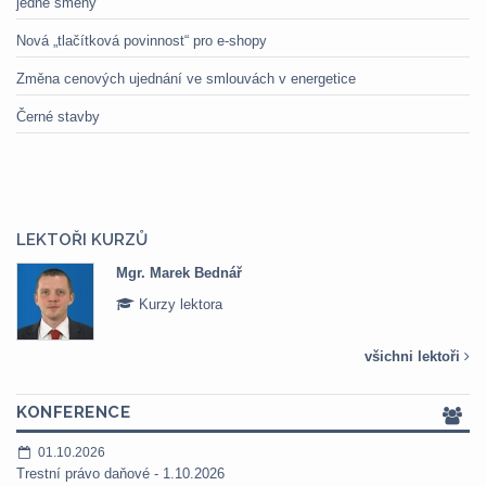
jedné směny
Nová „tlačítková povinnost“ pro e-shopy
Změna cenových ujednání ve smlouvách v energetice
Černé stavby
LEKTOŘI KURZŮ
Bednář
Mgr. Veronika P
tora
Kurzy lektora
všichni lektoři
KONFERENCE
01.10.2026
Trestní právo daňové - 1.10.2026