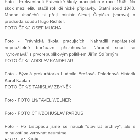
Foto - Frekventanti Právnické školy pracujících v roce 1949. Na
skok mezi elitu stačil rok dělnické přípravky.
Státní
soud
1948.
Mnoho úspěchů si přejí ministr Alexej Čepička (vpravo) a
předseda
soudu
Hugo Richter.
FOTO ČTK/J OSEF MUCHA
Foto - Právnická škola pracujících. Nahradili nepřátelské
nepoužitelné buržoazní přisluhovače. Národní
soud
se
"vyrovnává" s prvorepublikovým politikem Jiřím Stříbrným
FOTO ČTK/LADISLAV KANDELAR
Foto - Bývalá prokurátorka Ludmila Brožová- Polednová Historik
Karel Kaplan
FOTO ČTK/S TANISLAV ZBYNĚK
Foto - FOTO LN/PAVEL WELNER
Foto - FOTO ČTK/BOHUSLAV PARBUS
Foto - Po Listopadu jsme se naučili "otevírat archívy", ale s
minulostí se vyrovnat neumíme
FOTO JAN ŠIBÍK