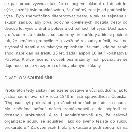
se pak praxe vyvinula tak, že se nejprve ukládal od deseti let
výše, později bylo prohlašováno, že úměrný
trest
je od patnácti let
výše. Bylo znemožněno diferencovat
tresty
, a tak se zejména u
skupin žádalo, aby prvá polovina obviněných dostala
tresty
od
dvaceti let výše a druhá polovina od patnácti let výše. Docházelo
v otázce
trestů
k diskusi se soudruhy prokurátory a tito si počínali
tak, že senátem promyšlené a zvážené
rozsudky
měnili, trvali na
zvyšování
trestů
a to takovým způsobem, že tam, kde se senát
shodl například na
trestu
15 let, žádali aspoň 16 let," konstatoval
Pavelka. Krátce řečeno: i člověk bez maturity mohl poznat, že se
děje něco, co je v rozporu i s tehdy platnými
zákony
.
DIVADLO V
SOUDNÍ
SÍNI
Prokurátoři tedy získali nadřazené postavení vůči
soudcům
, jak to
justici
naordinoval už v roce 1949
ministr
spravedlnosti
Čepička:
"Doposud byli prokurátoři po všech stránkách pozadu za
soudci
.
My změníme pořadí našich zaměstnanců a do popředí se
dostanou prokurátoři. A to i administrativně tím, že celková
organizace
soudu
se soustředí jako do svého těžiště do rukou
prokurátorů." Zároveň však hrála prokuratura podřízenou roli na