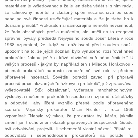
materiálem je vyšetřovanec a že je jen třeba vědět si s ním rady ,
že rafinovaný nepřítel a zkušený špión nezanechává po sobě
nebo po své
činnosti
usvědčující materiály a že je třeba ho k
doznání přinutit." Prokurátoři si samozřejmě nemohli nevšimnout,
že řada obviněných prošla mučením, ale uměli na to reagovat
správně: bývalý předseda
Nejvyššího
soudu
Josef Litera v roce
1968 vzpomínal, že "když se
obžalovaní
před
soudem
snažili
upozornit na to, že jejich doznání bylo vynuceno, rozšiřoval hned
prokurátor
žalobu
ještě o křivé obvinění veřejného činitele." U
velkých procesů - jakým byl například ten s Miladou Horákovou -
přijímali prokurátoři naprosto samozřejmě své role v předem
připravené inscenaci. Sovětští poradci zavedli při přípravě
procesů praxi takzvaných "otázkových protokolů", jež zpracovávali
vyšetřovatelé StB:
obžalovaní
, vyčerpaní mnohahodinovými
výslechy a mučením, prokurátoři i
soudci
se nazpaměť učili otázky
a odpovědi, aby líčení vyznělo přesně podle připraveného
scénáře.
Vojenský
prokurátor Milan Richter v roce 1968
vzpomínal: "Nebylo výjimkou, že prokurátor byl kárán, jakmile
změnil jen trochu znění otázek připravených bezpečností.
Soudci
byli odvoláváni, projevili- li sebemenší vlastní názor." Přijaté roli
odpovídalo i sebehodnocení prokurátorů na poradě na