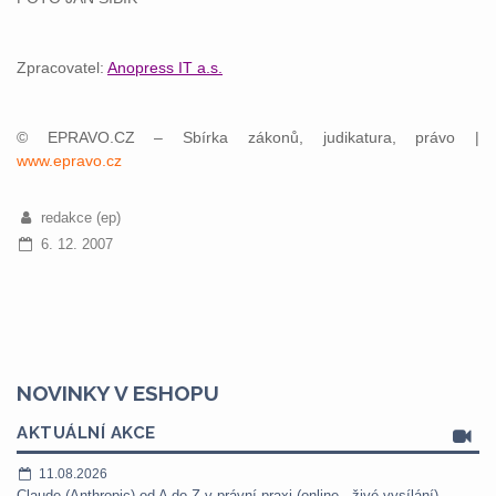
Zpracovatel:
Anopress IT a.s.
© EPRAVO.CZ – Sbírka zákonů, judikatura, právo |
www.epravo.cz
redakce (ep)
6. 12. 2007
NOVINKY V ESHOPU
AKTUÁLNÍ AKCE
11.08.2026
Claude (Anthropic) od A do Z v právní praxi (online - živé vysílání) -