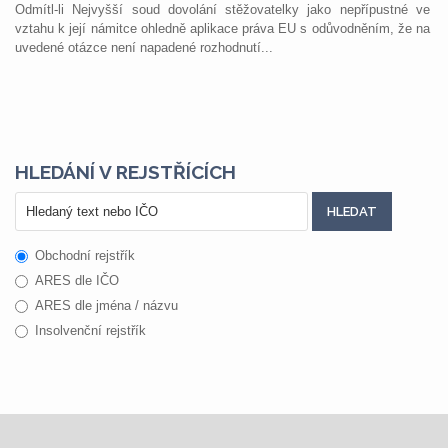
Odmítl-li Nejvyšší soud dovolání stěžovatelky jako nepřípustné ve
vztahu k její námitce ohledně aplikace práva EU s odůvodněním, že na
uvedené otázce není napadené rozhodnutí...
HLEDÁNÍ V REJSTŘÍCÍCH
Obchodní rejstřík
ARES dle IČO
ARES dle jména / názvu
Insolvenční rejstřík