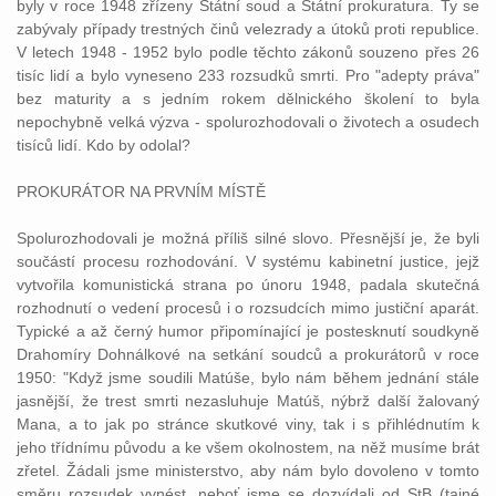
byly v roce 1948 zřízeny
Státní
soud
a Státní prokuratura. Ty se
zabývaly případy
trestných
činů
velezrady a útoků proti republice.
V letech 1948 - 1952 bylo podle těchto
zákonů
souzeno přes 26
tisíc lidí a bylo vyneseno 233
rozsudků
smrti. Pro "adepty
práva
"
bez maturity a s jedním rokem dělnického školení to byla
nepochybně velká výzva - spolurozhodovali o životech a osudech
tisíců lidí. Kdo by odolal?
PROKURÁTOR NA PRVNÍM MÍSTĚ
Spolurozhodovali je možná příliš silné slovo. Přesnější je, že byli
součástí procesu rozhodování. V systému kabinetní
justice
, jejž
vytvořila komunistická strana po únoru 1948, padala skutečná
rozhodnutí o vedení procesů i o rozsudcích mimo
justiční
aparát.
Typické a až černý humor připomínající je postesknutí
soudkyně
Drahomíry Dohnálkové na setkání
soudců
a prokurátorů v roce
1950: "Když jsme soudili Matúše, bylo nám během jednání stále
jasnější, že
trest
smrti nezasluhuje Matúš, nýbrž další
žalovaný
Mana, a to jak po stránce skutkové viny, tak i s přihlédnutím k
jeho třídnímu původu a ke všem okolnostem, na něž musíme brát
zřetel. Žádali jsme ministerstvo, aby nám bylo dovoleno v tomto
směru
rozsudek
vynést, neboť jsme se dozvídali od StB (tajné