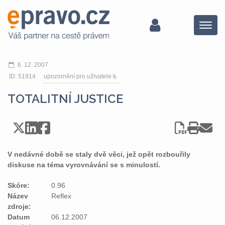
Menu
6. 12. 2007
ID: 51914
upozornění pro uživatele
TOTALITNÍ JUSTICE
V nedávné době se staly dvě věci, jež opět rozbouřily
diskuse na téma vyrovnávání se s minulostí.
Skóre:
0.96
Název
Reflex
zdroje:
Datum
06.12.2007