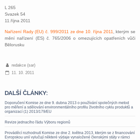
L 265
Svazek 54
11.října 2011
Nařízení Rady (EU) č. 999/2011 ze dne 10. října 2011
, kterým se
mění nařízení (ES) č. 765/2006 o omezujících opatřeních vůči
Bělorusku
redakce (sar)
11. 10. 2011
DALŠÍ ČLÁNKY:
Doporučení Komise ze dne 9. dubna 2013 o používání společných metod
pro měření a sdělování environmentálního profilu životního cyklu produktů a
organizací (1) 2013/179/EU
Revize jednacího řádu Výboru regionů
Prováděcí rozhodnutí Komise ze dne 2. května 2013, kterým se z financování
Evropskou unií vylučují některé výdaje vynaložené členskými státy v rámci