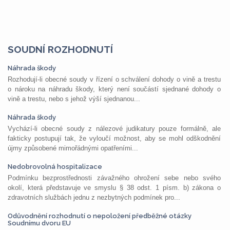
SOUDNÍ ROZHODNUTÍ
Náhrada škody
Rozhodují-li obecné soudy v řízení o schválení dohody o vině a trestu
o nároku na náhradu škody, který není součástí sjednané dohody o
vině a trestu, nebo s jehož výší sjednanou...
Náhrada škody
Vychází-li obecné soudy z nálezové judikatury pouze formálně, ale
fakticky postupují tak, že vyloučí možnost, aby se mohl odškodnění
újmy způsobené mimořádnými opatřeními...
Nedobrovolná hospitalizace
Podmínku bezprostřednosti závažného ohrožení sebe nebo svého
okolí, která představuje ve smyslu § 38 odst. 1 písm. b) zákona o
zdravotních službách jednu z nezbytných podmínek pro...
Odůvodnění rozhodnutí o nepoložení předběžné otázky
Soudnímu dvoru EU