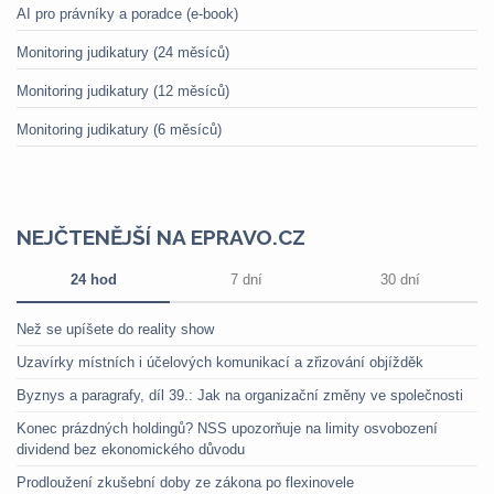
AI pro právníky a poradce (e-book)
Monitoring judikatury (24 měsíců)
Monitoring judikatury (12 měsíců)
Monitoring judikatury (6 měsíců)
NEJČTENĚJŠÍ NA EPRAVO.CZ
24 hod
7 dní
30 dní
Než se upíšete do reality show
Uzavírky místních i účelových komunikací a zřizování objížděk
Byznys a paragrafy, díl 39.: Jak na organizační změny ve společnosti
Konec prázdných holdingů? NSS upozorňuje na limity osvobození
dividend bez ekonomického důvodu
Prodloužení zkušební doby ze zákona po flexinovele