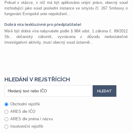
Pokud v otázce, v níž má být aplikováno unijní právo, obecný soud
rozhodující jako soud poslední instance ve smyslu čl. 267 Smlouvy o
fungování Evropské unie nepoložení...
Dobrá víra (exkluzivně pro předplatitele)
Má-li být dobrá víra nabyvatele podle § 984 odst. 1 zákona č. 89/2012
Sb., občanský zákoník, vyvrácena z důvodu nedostatečné
investigativní aktivity, musí obecný soud ústavně...
HLEDÁNÍ V REJSTŘÍCÍCH
Obchodní rejstřík
ARES dle IČO
ARES dle jména / názvu
Insolvenční rejstřík