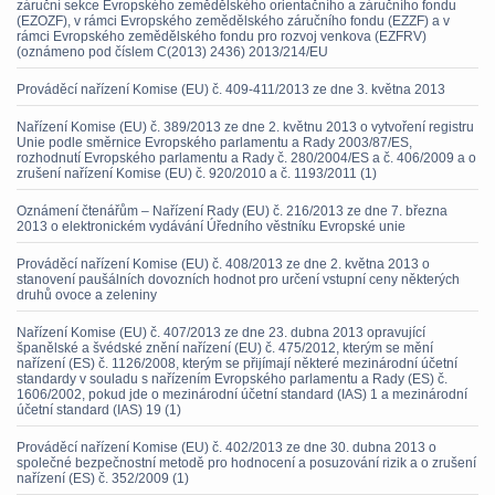
záruční sekce Evropského zemědělského orientačního a záručního fondu
(EZOZF), v rámci Evropského zemědělského záručního fondu (EZZF) a v
rámci Evropského zemědělského fondu pro rozvoj venkova (EZFRV)
(oznámeno pod číslem C(2013) 2436) 2013/214/EU
Prováděcí nařízení Komise (EU) č. 409-411/2013 ze dne 3. května 2013
Nařízení Komise (EU) č. 389/2013 ze dne 2. květnu 2013 o vytvoření registru
Unie podle směrnice Evropského parlamentu a Rady 2003/87/ES,
rozhodnutí Evropského parlamentu a Rady č. 280/2004/ES a č. 406/2009 a o
zrušení nařízení Komise (EU) č. 920/2010 a č. 1193/2011 (1)
Oznámení čtenářům – Nařízení Rady (EU) č. 216/2013 ze dne 7. března
2013 o elektronickém vydávání Úředního věstníku Evropské unie
Prováděcí nařízení Komise (EU) č. 408/2013 ze dne 2. května 2013 o
stanovení paušálních dovozních hodnot pro určení vstupní ceny některých
druhů ovoce a zeleniny
Nařízení Komise (EU) č. 407/2013 ze dne 23. dubna 2013 opravující
španělské a švédské znění nařízení (EU) č. 475/2012, kterým se mění
nařízení (ES) č. 1126/2008, kterým se přijímají některé mezinárodní účetní
standardy v souladu s nařízením Evropského parlamentu a Rady (ES) č.
1606/2002, pokud jde o mezinárodní účetní standard (IAS) 1 a mezinárodní
účetní standard (IAS) 19 (1)
Prováděcí nařízení Komise (EU) č. 402/2013 ze dne 30. dubna 2013 o
společné bezpečnostní metodě pro hodnocení a posuzování rizik a o zrušení
nařízení (ES) č. 352/2009 (1)