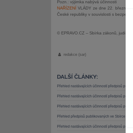
Pozn.: výjimka nabývá účinnosti
NAŘÍZENÍ
VLÁDY ze dne 22. března 2016
České republiky v souvislosti s bezpečnos
© EPRAVO.CZ – Sbírka zákonů, judikatu
redakce (sar)
DALŠÍ ČLÁNKY:
Přehled nastávajících účinností předpisů publ
Přehled nastávajících účinností předpisů publ
Přehled nastávajících účinností předpisů publ
Přehled předpisů publikovaných ve Sbírce záko
Přehled nastávajících účinností předpisů publ