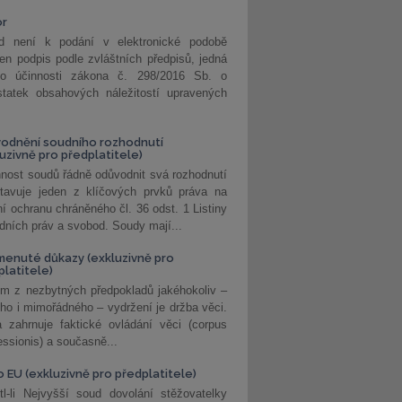
or
d není k podání v elektronické podobě
jen podpis podle zvláštních předpisů, jedná
o účinnosti zákona č. 298/2016 Sb. o
statek obsahových náležitostí upravených
odnění soudního rozhodnutí
luzivně pro předplatitele)
nost soudů řádně odůvodnit svá rozhodnutí
stavuje jeden z klíčových prvků práva na
í ochranu chráněného čl. 36 odst. 1 Listiny
dních práv a svobod. Soudy mají...
enuté důkazy (exkluzivně pro
platitele)
m z nezbytných předpokladů jakéhokoliv –
ho i mimořádného – vydržení je držba věci.
 zahrnuje faktické ovládání věci (corpus
ssionis) a současně...
o EU (exkluzivně pro předplatitele)
l-li Nejvyšší soud dovolání stěžovatelky