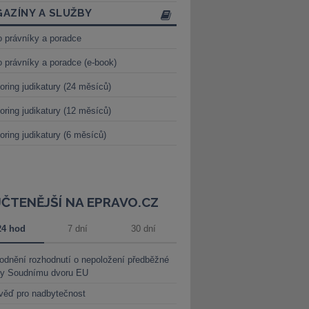
AZÍNY A SLUŽBY
o právníky a poradce
o právníky a poradce (e-book)
oring judikatury (24 měsíců)
oring judikatury (12 měsíců)
oring judikatury (6 měsíců)
JČTENĚJŠÍ NA EPRAVO.CZ
24 hod
7 dní
30 dní
dnění rozhodnutí o nepoložení předběžné
ky Soudnímu dvoru EU
věď pro nadbytečnost