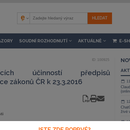
ÁZORY
SOUDNÍ ROZHODNUTÍ
AKTUÁLNĚ
E-S
NO
ID: 100925
AKT
ících účinností předpisů
ce zákonů ČR k 23.3.2016
1
Claud
(onli
1
ChatG
živé 
ti
1
Gemin
JSTE ZDE POPRVÉ?