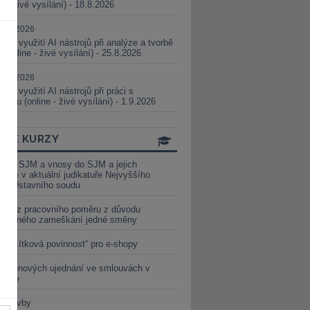
ne - živé vysílání) - 18.8.2026
5.08.2026
ické využití AI nástrojů při analýze a tvorbě
 (online - živé vysílání) - 25.8.2026
1.09.2026
ické využití AI nástrojů při práci s
aturou (online - živé vysílání) - 1.9.2026
INE KURZY
y ze SJM a vnosy do SJM a jejich
izace v aktuální judikatuře Nejvyššího
u a Ústavního soudu
věď z pracovního poměru z důvodu
luveného zameškání jedné směny
„tlačítková povinnost“ pro e-shopy
a cenových ujednání ve smlouvách v
etice
é stavby