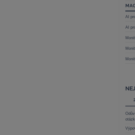
MAG
AI pr
AI pr
Monit
Monit
Monit
NE
Odůvo
otáz
Výpo