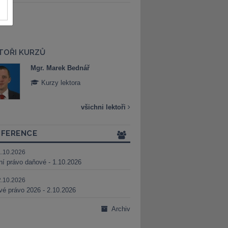
TOŘI KURZŮ
Mgr. Marek Bednář
Mgr. Veronika 
Kurzy lektora
Kurzy lektora
všichni lektoři
FERENCE
1.10.2026
ní právo daňové - 1.10.2026
2.10.2026
é právo 2026 - 2.10.2026
Archiv