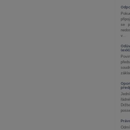
Odp
Poku
připo
se p
nedo
v...
Odův
(exk
Povin
před
soudn
zákla
Opom
před
Jední
řádné
Držba
posse
Práv
Odmít