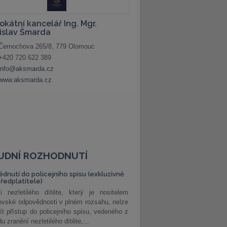
UDNÍ ROZHODNUTÍ
édnutí do policejního spisu (exkluzivně
předplatitele)
i nezletilého dítěte, který je nositelem
ovské odpovědnosti v plném rozsahu, nelze
ít přístup do policejního spisu, vedeného z
u zranění nezletilého dítěte,...