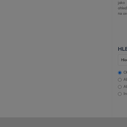
jako
ohle
na uv
HLE
O
A
A
In