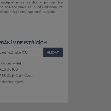
 nepřípustné ve vztahu k její námitce
dně aplikace práva EU s odůvodněním, že
edené otázce není napadené rozhodnutí...
DÁNÍ V REJSTŘÍCÍCH
bchodní rejstřík
RES dle IČO
RES dle jména / názvu
solvenční rejstřík