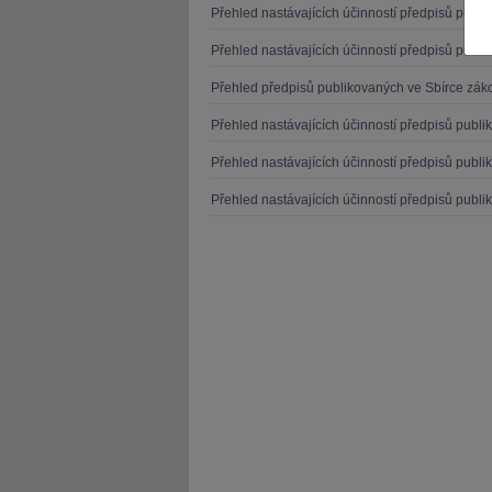
Přehled nastávajících účinností předpisů publ
Přehled nastávajících účinností předpisů publ
Přehled předpisů publikovaných ve Sbírce záko
Přehled nastávajících účinností předpisů publ
JUDr. Tomáš Nielsen
JUDr. Tom
Přehled nastávajících účinností předpisů publ
Kurzy lektora
Kurzy le
Přehled nastávajících účinností předpisů publ