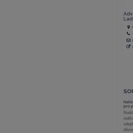
SO
Nahl
pro 
Rodič
rodič
odepř
důvod