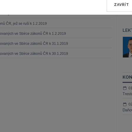
ikovaných ve Sbírce zákonů ČR k 9.2.2019
ZAVŘÍT
ikovaných ve Sbírce zákonů ČR k 6.2.2019
nů ČR, jež se ruší k 1.2.2019
LEK
ikovaných ve Sbírce zákonů ČR k 1.2.2019
áš Sokol
JUDr. Martin Maisner, Ph.D.,
ikovaných ve Sbírce zákonů ČR k 31.1.2019
MCIArb
ktora
Kurzy lektora
ikovaných ve Sbírce zákonů ČR k 30.1.2019
KON
0
Trest
0
Daňov