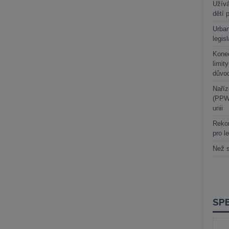
Užívá
dětí 
Urban
legis
Kone
limit
důvo
Naříz
(PPWR
unii
Rekor
pro l
Než s