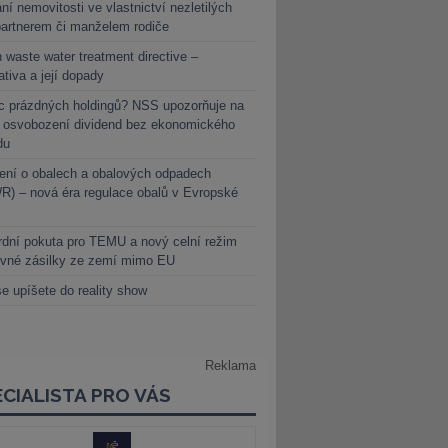
ní nemovitosti ve vlastnictví nezletilých
partnerem či manželem rodiče
 waste water treatment directive –
lativa a její dopady
c prázdných holdingů? NSS upozorňuje na
y osvobození dividend bez ekonomického
du
ení o obalech a obalových odpadech
) – nová éra regulace obalů v Evropské
dní pokuta pro TEMU a nový celní režim
evné zásilky ze zemí mimo EU
e upíšete do reality show