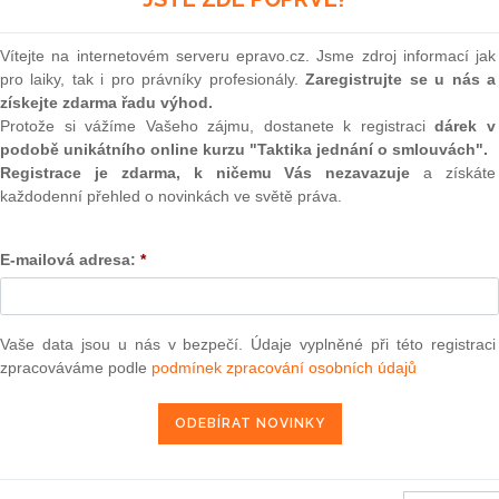
(onli
 o povolání vojáků v činné službě k plnění úkolů Policie
2
tními opatřeními přijatými po teroristických útocích v Belgii
Vítejte na internetovém serveru epravo.cz. Jsme zdroj informací jak
Prakt
pro laiky, tak i pro právníky profesionály.
Zaregistrujte se u nás a
smluv
získejte zdarma řadu výhod.
ra, právo | www.epravo.cz
0
Protože si vážíme Vašeho zájmu, dostanete k registraci
dárek v
Prakt
podobě unikátního online kurzu "Taktika jednání o smlouvách".
judik
Registrace je zdarma, k ničemu Vás nezavazuje
a získáte
každodenní přehled o novinkách ve světě práva.
23. 3. 2016
ONL
E-mailová adresa:
*
Vnos
valor
soud
ikovaných ve Sbírce zákonů ČR k 27.2.2019
Výpo
Vaše data jsou u nás v bezpečí. Údaje vyplněné při této registraci
neom
ikovaných ve Sbírce zákonů ČR k 22.2.2019
zpracováváme podle
podmínek zpracování osobních údajů
Nová 
ikovaných ve Sbírce zákonů ČR k 16.2.2019
Změn
nů ČR, jež se ruší k 15.2.2019
energ
ikovaných ve Sbírce zákonů ČR k 15.2.2019
Čern