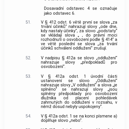
Dosavadní odstavec 4 se označuje
jako odstavec 6.
51.
V § 412 odst. 6 větě první se slova „za
trvání účinků“ nahrazují slovy „ode dne,
kdy nastaly účinky“, za slovo „podstaty“
se vkládají slova „ , do právní moci
rozhodnutí o osvobození podle § 414“ a
ve větě poslední se slova „za trvání
účinků schválení oddlužení“ zrušují.
52.
V nadpisu § 412a se slovo „oddlužení“
nahrazuje slovy „předpokladů pro
osvobození“.
53.
V § 412a odst. 1 úvodní části
ustanovení se slovo „Oddlužení“
nahrazuje slovy „V oddlužení“ a slova „je
splněno“ se nahrazují slovy „jsou
splněny předpoklady pro osvobození
dlužníka od placení pohledávek
zahrnutých do oddlužení v rozsahu, v
němž dosud nebyly uspokojeny“.
54.
V § 412a odst. 1 se na konci písmene a)
doplňuje slovo „nebo“.