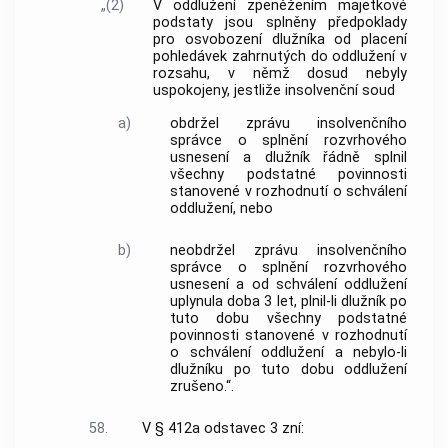
„(2)
V oddlužení zpeněžením majetkové
podstaty jsou splněny předpoklady
pro osvobození dlužníka od placení
pohledávek zahrnutých do oddlužení v
rozsahu, v němž dosud nebyly
uspokojeny, jestliže insolvenční soud
a)
obdržel zprávu insolvenčního
správce o splnění rozvrhového
usnesení a dlužník řádně splnil
všechny podstatné povinnosti
stanovené v rozhodnutí o schválení
oddlužení, nebo
b)
neobdržel zprávu insolvenčního
správce o splnění rozvrhového
usnesení a od schválení oddlužení
uplynula doba 3 let, plnil-li dlužník po
tuto dobu všechny podstatné
povinnosti stanovené v rozhodnutí
o schválení oddlužení a nebylo-li
dlužníku po tuto dobu oddlužení
zrušeno.“.
58.
V § 412a odstavec 3 zní: