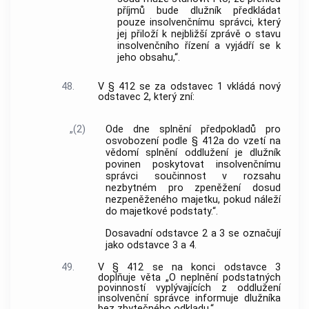
příjmů bude dlužník předkládat
pouze insolvenčnímu správci, který
jej přiloží k nejbližší zprávě o stavu
insolvenčního řízení a vyjádří se k
jeho obsahu,“.
48.
V § 412 se za odstavec 1 vkládá nový
odstavec 2, který zní:
„(2)
Ode dne splnění předpokladů pro
osvobození podle § 412a do vzetí na
vědomí splnění oddlužení je dlužník
povinen poskytovat insolvenčnímu
správci součinnost v rozsahu
nezbytném pro zpeněžení dosud
nezpeněženého majetku, pokud náleží
do majetkové podstaty.“.
Dosavadní odstavce 2 a 3 se označují
jako odstavce 3 a 4.
49.
V § 412 se na konci odstavce 3
doplňuje věta „O neplnění podstatných
povinností vyplývajících z oddlužení
insolvenční správce informuje dlužníka
bez zbytečného odkladu.“.