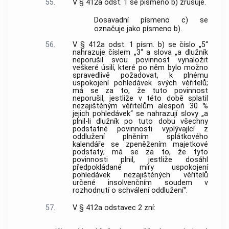
55.
V § 412a odst. 1 se písmeno b) zrušuje.
Dosavadní písmeno c) se
označuje jako písmeno b).
56.
V § 412a odst. 1 písm. b) se číslo „5“
nahrazuje číslem „3“ a slova „a dlužník
neporušil svou povinnost vynaložit
veškeré úsilí, které po něm bylo možno
spravedlivě požadovat, k plnému
uspokojení pohledávek svých věřitelů;
má se za to, že tuto povinnost
neporušil, jestliže v této době splatil
nezajištěným věřitelům alespoň 30 %
jejich pohledávek“ se nahrazují slovy „a
plnil-li dlužník po tuto dobu všechny
podstatné povinnosti vyplývající z
oddlužení plněním splátkového
kalendáře se zpeněžením majetkové
podstaty; má se za to, že tyto
povinnosti plnil, jestliže dosáhl
předpokládané míry uspokojení
pohledávek nezajištěných věřitelů
určené insolvenčním soudem v
rozhodnutí o schválení oddlužení“.
57.
V § 412a odstavec 2 zní: