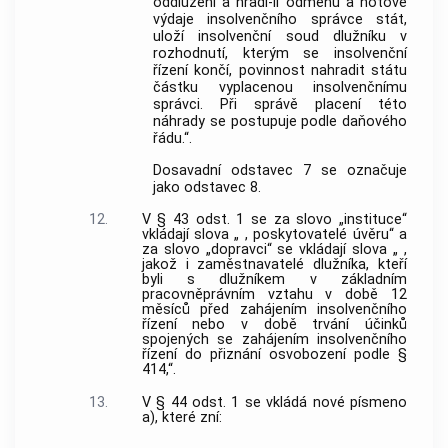
oddlužení a hradí-li odměnu a hotové
výdaje insolvenčního správce stát,
uloží insolvenční soud dlužníku v
rozhodnutí, kterým se insolvenční
řízení končí, povinnost nahradit státu
částku vyplacenou insolvenčnímu
správci. Při správě placení této
náhrady se postupuje podle daňového
řádu.“.
Dosavadní odstavec 7 se označuje
jako odstavec 8.
12.
V § 43 odst. 1 se za slovo „instituce“
vkládají slova „ , poskytovatelé úvěru“ a
za slovo „dopravci“ se vkládají slova „ ,
jakož i zaměstnavatelé dlužníka, kteří
byli s dlužníkem v základním
pracovněprávním vztahu v době 12
měsíců před zahájením insolvenčního
řízení nebo v době trvání účinků
spojených se zahájením insolvenčního
řízení do přiznání osvobození podle §
414,“.
13.
V § 44 odst. 1 se vkládá nové písmeno
a), které zní: