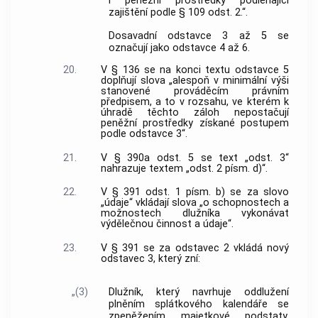
i peněžní prostředky podléhající
zajištění podle § 109 odst. 2.“.
Dosavadní odstavce 3 až 5 se
označují jako odstavce 4 až 6.
20.
V § 136 se na konci textu odstavce 5
doplňují slova „alespoň v minimální výši
stanovené prováděcím právním
předpisem, a to v rozsahu, ve kterém k
úhradě těchto záloh nepostačují
peněžní prostředky získané postupem
podle odstavce 3“.
21.
V § 390a odst. 5 se text „odst. 3“
nahrazuje textem „odst. 2 písm. d)“.
22.
V § 391 odst. 1 písm. b) se za slovo
„údaje“ vkládají slova „o schopnostech a
možnostech dlužníka vykonávat
výdělečnou činnost a údaje“.
23.
V § 391 se za odstavec 2 vkládá nový
odstavec 3, který zní:
„(3)
Dlužník, který navrhuje oddlužení
plněním splátkového kalendáře se
zpeněžením majetkové podstaty,