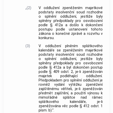
„(2)
V oddlužení zpeněžením majetkové
podstaty insolvenční soud rozhodne
o splnění oddlužení, jestliže byly
splněny předpoklady pro osvobození
podle § 412a a došlo k dokončení
postupu podle ustanovení tohoto
zákona o konečné zprávě a rozvrhu v
konkursu.
(3)
V oddlužení plněním splátkového
kalendáře se zpeněžením majetkové
podstaty insolvenční soud rozhodne
o splnění oddlužení, jestliže byly
splněny předpoklady pro osvobození
podle § 412a a byl dokončen postup
podle § 409 odst. 2, je-li zpeněžován
majetek podléhající oddlužení.
Předpokladem pro splnění oddlužení je
rovněž vydání výtěžku zpeněžení
zajištěnému věřiteli, je-li zpeněžován
předmět zajištění, a použití výnosu k
mimořádné splátce nad rámec
splátkového kalendáře, je-li
zpeněžována věc podle § 412 odst. 1
písm. b).“.