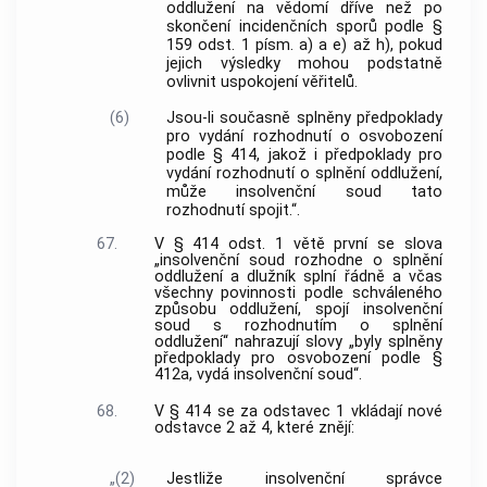
oddlužení na vědomí dříve než po
skončení incidenčních sporů podle §
159 odst. 1 písm. a) a e) až h), pokud
jejich výsledky mohou podstatně
ovlivnit uspokojení věřitelů.
(6)
Jsou-li současně splněny předpoklady
pro vydání rozhodnutí o osvobození
podle § 414, jakož i předpoklady pro
vydání rozhodnutí o splnění oddlužení,
může insolvenční soud tato
rozhodnutí spojit.“.
67.
V § 414 odst. 1 větě první se slova
„insolvenční soud rozhodne o splnění
oddlužení a dlužník splní řádně a včas
všechny povinnosti podle schváleného
způsobu oddlužení, spojí insolvenční
soud s rozhodnutím o splnění
oddlužení“ nahrazují slovy „byly splněny
předpoklady pro osvobození podle §
412a, vydá insolvenční soud“.
68.
V § 414 se za odstavec 1 vkládají nové
odstavce 2 až 4, které znějí:
„(2)
Jestliže insolvenční správce