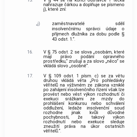
15.
V § 44 se na konci odstavce 1 tečka
nahrazuje čárkou a doplňuje se písmeno
j), které zní:
„j)
zaměstnavatelé sdělí
insolvenčnímu správci údaje o
příjmech dlužníka za dobu podle §
43 odst. 1.“.
16.
V § 75 odst. 2 se slova „osobám, které
mají právo podání opravného
prostředku,“ zrušují a za slovo „něco“ se
vkládá slovo „osobně“.
17.
V § 109 odst. 1 písm. c) se za větu
druhou vkládá věta „Pro pohledávky
věřitelů na výživném ze zákona vzniklé
po zahájení insolvenčního řízení však lze
provést nebo vést výkon rozhodnutí či
exekuci srážkami ze mzdy do
prohlášení konkursu nebo schválení
oddlužení, ledaže insolvenční soud
rozhodne jinak kvůli důvodné
pochybnosti, že takový výkon
rozhodnutí nebo exekuce sleduje
zneužití práva na úkor ostatních
věřitelů.“.