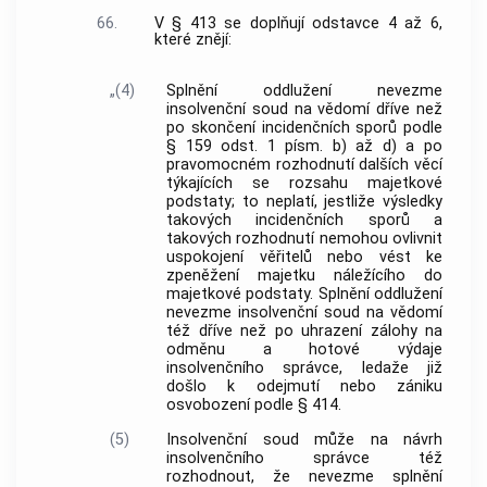
66.
V § 413 se doplňují odstavce 4 až 6,
které znějí:
„(4)
Splnění oddlužení nevezme
insolvenční soud na vědomí dříve než
po skončení incidenčních sporů podle
§ 159 odst. 1 písm. b) až d) a po
pravomocném rozhodnutí dalších věcí
týkajících se rozsahu majetkové
podstaty; to neplatí, jestliže výsledky
takových incidenčních sporů a
takových rozhodnutí nemohou ovlivnit
uspokojení věřitelů nebo vést ke
zpeněžení majetku náležícího do
majetkové podstaty. Splnění oddlužení
nevezme insolvenční soud na vědomí
též dříve než po uhrazení zálohy na
odměnu a hotové výdaje
insolvenčního správce, ledaže již
došlo k odejmutí nebo zániku
osvobození podle § 414.
(5)
Insolvenční soud může na návrh
insolvenčního správce též
rozhodnout, že nevezme splnění