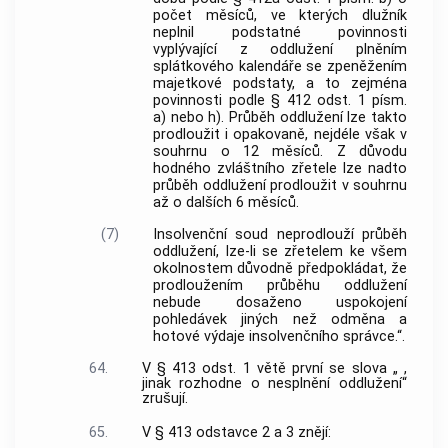
počet měsíců, ve kterých dlužník
neplnil podstatné povinnosti
vyplývající z oddlužení plněním
splátkového kalendáře se zpeněžením
majetkové podstaty, a to zejména
povinnosti podle § 412 odst. 1 písm.
a) nebo h). Průběh oddlužení lze takto
prodloužit i opakovaně, nejdéle však v
souhrnu o 12 měsíců. Z důvodu
hodného zvláštního zřetele lze nadto
průběh oddlužení prodloužit v souhrnu
až o dalších 6 měsíců.
(7)
Insolvenční soud neprodlouží průběh
oddlužení, lze-li se zřetelem ke všem
okolnostem důvodně předpokládat, že
prodloužením průběhu oddlužení
nebude dosaženo uspokojení
pohledávek jiných než odměna a
hotové výdaje insolvenčního správce.“.
64.
V § 413 odst. 1 větě první se slova „ ,
jinak rozhodne o nesplnění oddlužení“
zrušují.
65.
V § 413 odstavce 2 a 3 znějí: