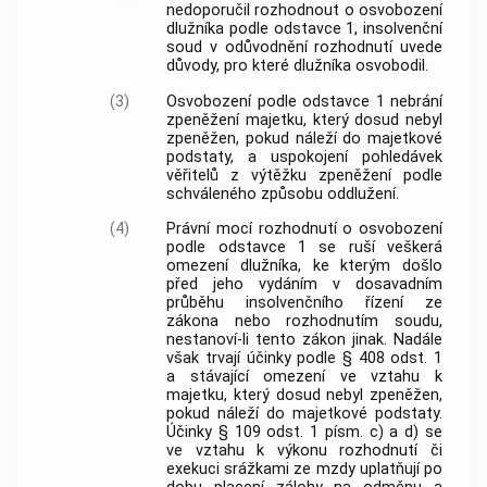
nedoporučil rozhodnout o osvobození
dlužníka podle odstavce 1, insolvenční
soud v odůvodnění rozhodnutí uvede
důvody, pro které dlužníka osvobodil.
(3)
Osvobození podle odstavce 1 nebrání
zpeněžení majetku, který dosud nebyl
zpeněžen, pokud náleží do majetkové
podstaty, a uspokojení pohledávek
věřitelů z výtěžku zpeněžení podle
schváleného způsobu oddlužení.
(4)
Právní mocí rozhodnutí o osvobození
podle odstavce 1 se ruší veškerá
omezení dlužníka, ke kterým došlo
před jeho vydáním v dosavadním
průběhu insolvenčního řízení ze
zákona nebo rozhodnutím soudu,
nestanoví-li tento zákon jinak. Nadále
však trvají účinky podle § 408 odst. 1
a stávající omezení ve vztahu k
majetku, který dosud nebyl zpeněžen,
pokud náleží do majetkové podstaty.
Účinky § 109 odst. 1 písm. c) a d) se
ve vztahu k výkonu rozhodnutí či
exekuci srážkami ze mzdy uplatňují po