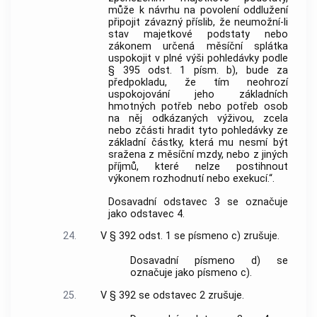
může k návrhu na povolení oddlužení
připojit závazný příslib, že neumožní-li
stav majetkové podstaty nebo
zákonem určená měsíční splátka
uspokojit v plné výši pohledávky podle
§ 395 odst. 1 písm. b), bude za
předpokladu, že tím neohrozí
uspokojování jeho základních
hmotných potřeb nebo potřeb osob
na něj odkázaných výživou, zcela
nebo zčásti hradit tyto pohledávky ze
základní částky, která mu nesmí být
sražena z měsíční mzdy, nebo z jiných
příjmů, které nelze postihnout
výkonem rozhodnutí nebo exekucí.“.
Dosavadní odstavec 3 se označuje
jako odstavec 4.
24.
V § 392 odst. 1 se písmeno c) zrušuje.
Dosavadní písmeno d) se
označuje jako písmeno c).
25.
V § 392 se odstavec 2 zrušuje.