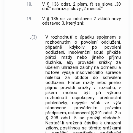
18.
V § 136 odst. 2 písm. f) se slova „30
dnů“ nahrazují slovy „2 měsíců“.
19.
V § 136 se za odstavec 2 vkládá nový
odstavec 3, který zní:
„(3)
V rozhodnutí o úpadku spojeném s
rozhodnutím o povolení oddlužení,
případně kdykoliv po povolení
oddlužení, insolvenční soud přikáže
plátci mzdy nebo jiného příjmu
dlužníka, aby prováděl srážky za
účelem uhrazení zálohy na odměnu a
hotové výdaje insolvenčního správce
náležící za období do schválení
oddlužení. Plátce mzdy nebo jiného
příjmu provádí srážky v rozsahu, v
jakém mohou být při výkonu
rozhodnutí uspokojeny přednostní
pohledávky, nejvýše však ve výši
stanovené prováděcím právním
předpisem; ustanovení § 391 odst. 2 a
§ 398 odst. 5 se použijí obdobně.
Nestačí-li sražená částka k uhrazení
zálohy, postihnou se těmito srážkami