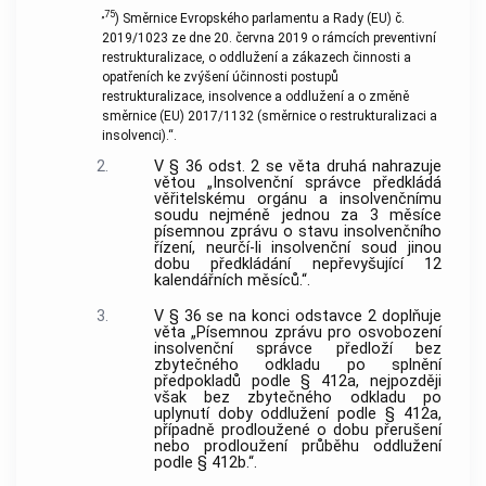
„
75
)
Směrnice Evropského parlamentu a Rady (EU) č.
2019/1023 ze dne 20. června 2019 o rámcích preventivní
restrukturalizace, o oddlužení a zákazech činnosti a
opatřeních ke zvýšení účinnosti postupů
restrukturalizace, insolvence a oddlužení a o změně
směrnice (EU) 2017/1132 (směrnice o restrukturalizaci a
insolvenci).“.
2.
V § 36 odst. 2 se věta druhá nahrazuje
větou „Insolvenční správce předkládá
věřitelskému orgánu a insolvenčnímu
soudu nejméně jednou za 3 měsíce
písemnou zprávu o stavu insolvenčního
řízení, neurčí-li insolvenční soud jinou
dobu předkládání nepřevyšující 12
kalendářních měsíců.“.
3.
V § 36 se na konci odstavce 2 doplňuje
věta „Písemnou zprávu pro osvobození
insolvenční správce předloží bez
zbytečného odkladu po splnění
předpokladů podle § 412a, nejpozději
však bez zbytečného odkladu po
uplynutí doby oddlužení podle § 412a,
případně prodloužené o dobu přerušení
nebo prodloužení průběhu oddlužení
podle § 412b.“.