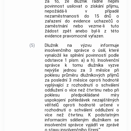
za to, že dlužník řádně neplní
povinnost usilovat o získání příjmu,
nepožádá-li v případě
nezaměstnanosti do 15 dnů o
zařazení do evidence uchazečů o
zaměstnání nebo vezme-li tuto
žádost zpět anebo byl-li z této
evidence pravomocně vyřazen.
(5)
Dlužník na výzvu informuje
insolvenčního správce o úsilí, které
vynaložil ke splnění povinností podle
odstavce 1 písm. a) a h). Insolvenční
správce k tomu dlužníka vyzve
nejvýše jednou za 3 měsíce při
poklesu průměru dlužníkových příjmů
za poslední 3 měsíce oproti hodnotě
vyplývající z rozhodnutí o schválení
oddlužení o více než čtvrtinu nebo při
poklesu předpokládané míry
uspokojení pohledávek nezajištěných
věřitelů oproti hodnotě určené v
rozhodnutí o schválení oddlužení o
více než čtvrtinu. K podstatným
informacím sděleným dlužníkem se
insolvenční správce vyjádří ve zprávě
o stavu insolvenčního řízení.“.