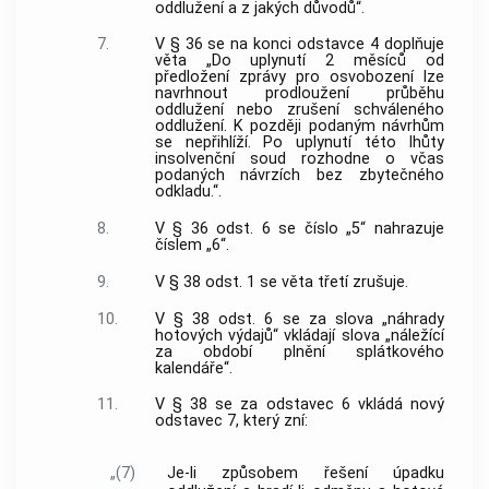
oddlužení a z jakých důvodů“.
7.
V § 36 se na konci odstavce 4 doplňuje
věta „Do uplynutí 2 měsíců od
předložení zprávy pro osvobození lze
navrhnout prodloužení průběhu
oddlužení nebo zrušení schváleného
oddlužení. K později podaným návrhům
se nepřihlíží. Po uplynutí této lhůty
insolvenční soud rozhodne o včas
podaných návrzích bez zbytečného
odkladu.“.
8.
V § 36 odst. 6 se číslo „5“ nahrazuje
číslem „6“.
9.
V § 38 odst. 1 se věta třetí zrušuje.
10.
V § 38 odst. 6 se za slova „náhrady
hotových výdajů“ vkládají slova „náležící
za období plnění splátkového
kalendáře“.
11.
V § 38 se za odstavec 6 vkládá nový
odstavec 7, který zní:
„(7)
Je-li způsobem řešení úpadku