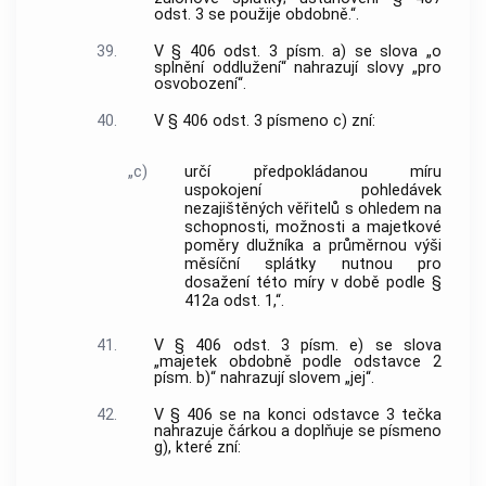
odst. 3 se použije obdobně.“.
39.
V § 406 odst. 3 písm. a) se slova „o
splnění oddlužení“ nahrazují slovy „pro
osvobození“.
40.
V § 406 odst. 3 písmeno c) zní:
„c)
určí předpokládanou míru
uspokojení pohledávek
nezajištěných věřitelů s ohledem na
schopnosti, možnosti a majetkové
poměry dlužníka a průměrnou výši
měsíční splátky nutnou pro
dosažení této míry v době podle §
412a odst. 1,“.
41.
V § 406 odst. 3 písm. e) se slova
„majetek obdobně podle odstavce 2
písm. b)“ nahrazují slovem „jej“.
42.
V § 406 se na konci odstavce 3 tečka
nahrazuje čárkou a doplňuje se písmeno
g), které zní: