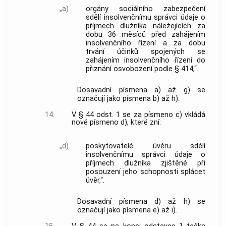
„a)
orgány sociálního zabezpečení
sdělí insolvenčnímu správci údaje o
příjmech dlužníka náležejících za
dobu 36 měsíců před zahájením
insolvenčního řízení a za dobu
trvání účinků spojených se
zahájením insolvenčního řízení do
přiznání osvobození podle § 414,“.
Dosavadní písmena a) až g) se
označují jako písmena b) až h).
14.
V § 44 odst. 1 se za písmeno c) vkládá
nové písmeno d), které zní:
„d)
poskytovatelé úvěru sdělí
insolvenčnímu správci údaje o
příjmech dlužníka zjištěné při
posouzení jeho schopnosti splácet
úvěr,“.
Dosavadní písmena d) až h) se
označují jako písmena e) až i).