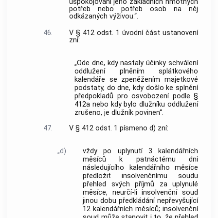
uspokojování jeho základních hmotných
potřeb nebo potřeb osob na něj
odkázaných výživou.“.
46.
V § 412 odst. 1 úvodní část ustanovení
zní:
„Ode dne, kdy nastaly účinky schválení
oddlužení plněním splátkového
kalendáře se zpeněžením majetkové
podstaty, do dne, kdy došlo ke splnění
předpokladů pro osvobození podle §
412a nebo kdy bylo dlužníku oddlužení
zrušeno, je dlužník povinen“.
47.
V § 412 odst. 1 písmeno d) zní:
„d)
vždy po uplynutí 3 kalendářních
měsíců k patnáctému dni
následujícího kalendářního měsíce
předložit insolvenčnímu soudu
přehled svých příjmů za uplynulé
měsíce, neurčí-li insolvenční soud
jinou dobu předkládání nepřevyšující
12 kalendářních měsíců; insolvenční
soud může stanovit i to, že přehled