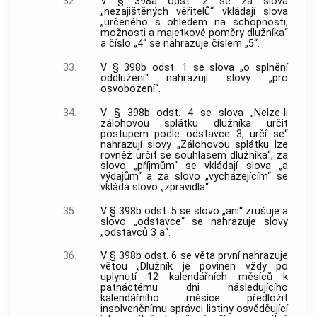
32.
V § 398a odst. 2 se za slova
„nezajištěných věřitelů“ vkládají slova
„určeného s ohledem na schopnosti,
možnosti a majetkové poměry dlužníka“
a číslo „4“ se nahrazuje číslem „5“.
33.
V § 398b odst. 1 se slova „o splnění
oddlužení“ nahrazují slovy „pro
osvobození“.
34.
V § 398b odst. 4 se slova „Nelze-li
zálohovou splátku dlužníka určit
postupem podle odstavce 3, určí se“
nahrazují slovy „Zálohovou splátku lze
rovněž určit se souhlasem dlužníka“, za
slovo „příjmům“ se vkládají slova „a
výdajům“ a za slovo „vycházejícím“ se
vkládá slovo „zpravidla“.
35.
V § 398b odst. 5 se slovo „ani“ zrušuje a
slovo „odstavce“ se nahrazuje slovy
„odstavců 3 a“.
36.
V § 398b odst. 6 se věta první nahrazuje
větou „Dlužník je povinen vždy po
uplynutí 12 kalendářních měsíců k
patnáctému dni následujícího
kalendářního měsíce předložit
insolvenčnímu správci listiny osvědčující