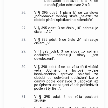
Dosavadní odstavce 3 a 4 se
označují jako odstavce 2 a 3.
26.
V § 395 odst. 1 písm. b) se za slovo
„pohledávka“ vkládají slova „náležící za
období plnění splátkového kalendáře“.
27.
V § 395 odst. 3 se číslo „10“ nahrazuje
číslem „12“.
28.
V § 395 odst. 6 se číslo „6“ nahrazuje
číslem „5“.
29.
V § 398 odst. 3 se slova „o splnění
oddlužení“ nahrazují slovy „pro
osvobození“.
30.
V § 398 odst. 4 se za větu třetí vkládá
věta „Odměnu a hotové výdaje
insolvenčního správce náležící za
období do schválení oddlužení lze z
částky podle odstavce 3 uspokojit až
po úplném uspokojení všech pohledávek
podle věty třetí.“.
31.
V § 398 odst. 5 se věta poslední
zrušuje.