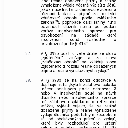
jeho reálně dosažené příjmy a reálně
vynaložené výdaje včetně výpisů z účtů,
jakož i účetnictví či daňovou evidenci a
přiznání k dani z příjmů za poslední
zdaňovací období podle zvláštního
73
zákona
), popřípadě další listiny; tuto
povinnost dlužník nemá po podání
zprávy insolvenčního správce pro
osvobození, na základě které
insolvenční soud rozhodne o
osvobození podle § 414.“.
37.
V § 398b odst. 6 větě druhé se slovo
„zjištěného“ zrušuje a za slova
„zdaňovací období“ se vkládají slova
„zjištěného z rozdílu reálně dosažených
příjmů a reálně vynaložených výdajů“.
38.
V § 398b se na konci odstavce 6
doplňuje věta „Byla-li zálohová splátka
určena postupem podle odstavce 3
nebo 4, insolvenční soud na návrh
dlužníka nebo insolvenčního správce
určí zálohovou splátku nebo referenční
srážku, vyjde-li najevo, že se reálně
dosažené příjmy a reálně vynaložené
výdaje dlužníka podstatným způsobem
liší od očekávaných příjmů a výdajů,
které byly rozhodující pro určení
zálohové splátky; ustanovení § 407