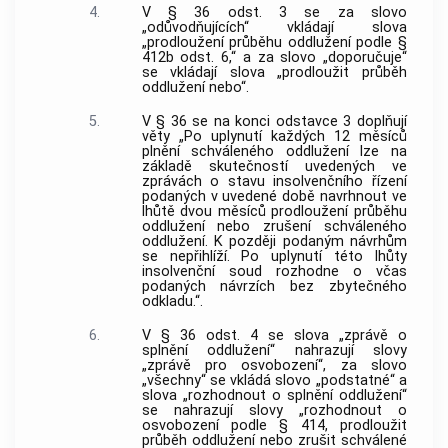
4.
V § 36 odst. 3 se za slovo
„odůvodňujících“ vkládají slova
„prodloužení průběhu oddlužení podle §
412b odst. 6,“ a za slovo „doporučuje“
se vkládají slova „prodloužit průběh
oddlužení nebo“.
5.
V § 36 se na konci odstavce 3 doplňují
věty „Po uplynutí každých 12 měsíců
plnění schváleného oddlužení lze na
základě skutečností uvedených ve
zprávách o stavu insolvenčního řízení
podaných v uvedené době navrhnout ve
lhůtě dvou měsíců prodloužení průběhu
oddlužení nebo zrušení schváleného
oddlužení. K později podaným návrhům
se nepřihlíží. Po uplynutí této lhůty
insolvenční soud rozhodne o včas
podaných návrzích bez zbytečného
odkladu.“.
6.
V § 36 odst. 4 se slova „zprávě o
splnění oddlužení“ nahrazují slovy
„zprávě pro osvobození“, za slovo
„všechny“ se vkládá slovo „podstatné“ a
slova „rozhodnout o splnění oddlužení“
se nahrazují slovy „rozhodnout o
osvobození podle § 414, prodloužit
průběh oddlužení nebo zrušit schválené