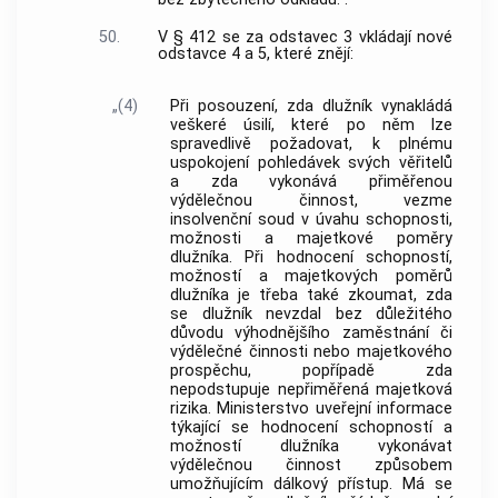
50.
V § 412 se za odstavec 3 vkládají nové
odstavce 4 a 5, které znějí:
„(4)
Při posouzení, zda dlužník vynakládá
veškeré úsilí, které po něm lze
spravedlivě požadovat, k plnému
uspokojení pohledávek svých věřitelů
a zda vykonává přiměřenou
výdělečnou činnost, vezme
insolvenční soud v úvahu schopnosti,
možnosti a majetkové poměry
dlužníka. Při hodnocení schopností,
možností a majetkových poměrů
dlužníka je třeba také zkoumat, zda
se dlužník nevzdal bez důležitého
důvodu výhodnějšího zaměstnání či
výdělečné činnosti nebo majetkového
prospěchu, popřípadě zda
nepodstupuje nepřiměřená majetková
rizika. Ministerstvo uveřejní informace
týkající se hodnocení schopností a
možností dlužníka vykonávat
výdělečnou činnost způsobem
umožňujícím dálkový přístup. Má se