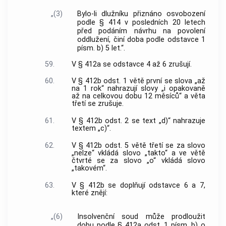
„(3)
Bylo-li dlužníku přiznáno osvobození
podle § 414 v posledních 20 letech
před podáním návrhu na povolení
oddlužení, činí doba podle odstavce 1
písm. b) 5 let.“.
59.
V § 412a se odstavce 4 až 6 zrušují.
60.
V § 412b odst. 1 větě první se slova „až
na 1 rok“ nahrazují slovy „i opakovaně
až na celkovou dobu 12 měsíců“ a věta
třetí se zrušuje.
61.
V § 412b odst. 2 se text „d)“ nahrazuje
textem „c)“.
62.
V § 412b odst. 5 větě třetí se za slovo
„nelze“ vkládá slovo „takto“ a ve větě
čtvrté se za slovo „o“ vkládá slovo
„takovém“.
63.
V § 412b se doplňují odstavce 6 a 7,
které znějí:
„(6)
Insolvenční soud může prodloužit
dobu podle § 412a odst. 1 písm. b) o