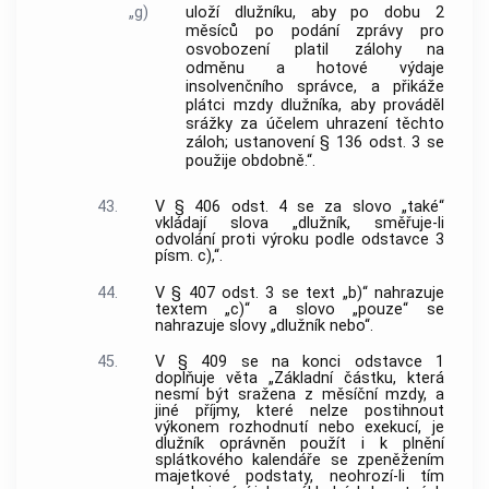
„g)
uloží dlužníku, aby po dobu 2
měsíců po podání zprávy pro
osvobození platil zálohy na
odměnu a hotové výdaje
insolvenčního správce, a přikáže
plátci mzdy dlužníka, aby prováděl
srážky za účelem uhrazení těchto
záloh; ustanovení § 136 odst. 3 se
použije obdobně.“.
43.
V § 406 odst. 4 se za slovo „také“
vkládají slova „dlužník, směřuje-li
odvolání proti výroku podle odstavce 3
písm. c),“.
44.
V § 407 odst. 3 se text „b)“ nahrazuje
textem „c)“ a slovo „pouze“ se
nahrazuje slovy „dlužník nebo“.
45.
V § 409 se na konci odstavce 1
doplňuje věta „Základní částku, která
nesmí být sražena z měsíční mzdy, a
jiné příjmy, které nelze postihnout
výkonem rozhodnutí nebo exekucí, je
dlužník oprávněn použít i k plnění
splátkového kalendáře se zpeněžením
majetkové podstaty, neohrozí-li tím