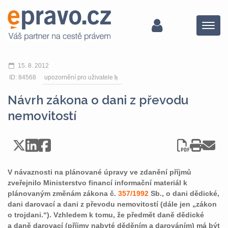
Menu
15. 8. 2012
ID: 84568
upozornění pro uživatele
Návrh zákona o dani z převodu
nemovitostí
V návaznosti na plánované úpravy ve zdanění příjmů
zveřejnilo Ministerstvo financí informační materiál k
plánovaným změnám zákona č.
357/1992
Sb., o dani dědické,
dani darovací a dani z převodu nemovitostí (dále jen „zákon
o trojdani.“). Vzhledem k tomu, že předmět daně dědické
a daně darovací (příjmy nabyté děděním a darováním) má být