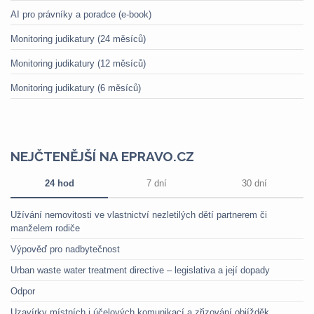
AI pro právníky a poradce (e-book)
Monitoring judikatury (24 měsíců)
Monitoring judikatury (12 měsíců)
Monitoring judikatury (6 měsíců)
NEJČTENĚJŠÍ NA EPRAVO.CZ
24 hod
7 dní
30 dní
Užívání nemovitosti ve vlastnictví nezletilých dětí partnerem či
manželem rodiče
Výpověď pro nadbytečnost
Urban waste water treatment directive – legislativa a její dopady
Odpor
Uzavírky místních i účelových komunikací a zřizování objížděk