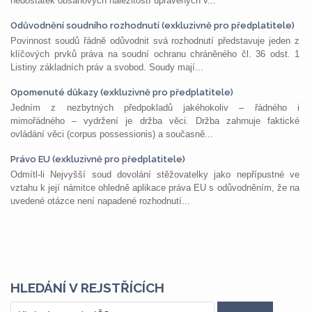
nedostatek obsahových náležitostí upravených v...
Odůvodnění soudního rozhodnutí (exkluzivně pro předplatitele)
Povinnost soudů řádně odůvodnit svá rozhodnutí představuje jeden z
klíčových prvků práva na soudní ochranu chráněného čl. 36 odst. 1
Listiny základních práv a svobod. Soudy mají...
Opomenuté důkazy (exkluzivně pro předplatitele)
Jedním z nezbytných předpokladů jakéhokoliv – řádného i
mimořádného – vydržení je držba věci. Držba zahrnuje faktické
ovládání věci (corpus possessionis) a současně...
Právo EU (exkluzivně pro předplatitele)
Odmítl-li Nejvyšší soud dovolání stěžovatelky jako nepřípustné ve
vztahu k její námitce ohledně aplikace práva EU s odůvodněním, že na
uvedené otázce není napadené rozhodnutí...
HLEDÁNÍ V REJSTŘÍCÍCH