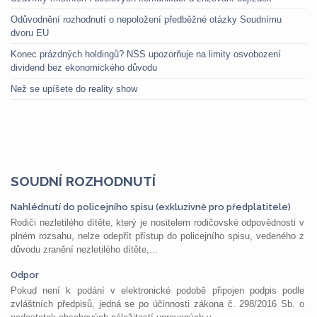
Odůvodnění rozhodnutí o nepoložení předběžné otázky Soudnímu
dvoru EU
Konec prázdných holdingů? NSS upozorňuje na limity osvobození
dividend bez ekonomického důvodu
Než se upíšete do reality show
SOUDNÍ ROZHODNUTÍ
Nahlédnutí do policejního spisu (exkluzivně pro předplatitele)
Rodiči nezletilého dítěte, který je nositelem rodičovské odpovědnosti v
plném rozsahu, nelze odepřít přístup do policejního spisu, vedeného z
důvodu zranění nezletilého dítěte,...
Odpor
Pokud není k podání v elektronické podobě připojen podpis podle
zvláštních předpisů, jedná se po účinnosti zákona č. 298/2016 Sb. o