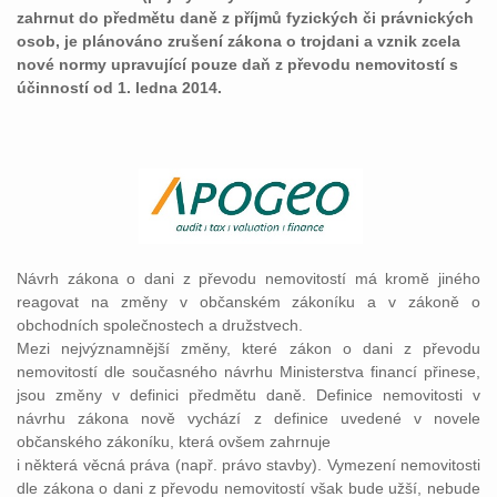
zahrnut do předmětu daně z příjmů fyzických či právnických
osob, je plánováno zrušení zákona o trojdani a vznik zcela
nové normy upravující pouze daň z převodu nemovitostí s
účinností od 1. ledna 2014.
Návrh zákona o dani z převodu nemovitostí má kromě jiného
reagovat na změny v občanském zákoníku a v zákoně o
obchodních společnostech a družstvech.
Mezi nejvýznamnější změny, které zákon o dani z převodu
nemovitostí dle současného návrhu Ministerstva financí přinese,
jsou změny v definici předmětu daně. Definice nemovitosti v
návrhu zákona nově vychází z definice uvedené v novele
občanského zákoníku, která ovšem zahrnuje
i některá věcná práva (např. právo stavby). Vymezení nemovitosti
dle zákona o dani z převodu nemovitostí však bude užší, nebude