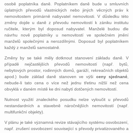
osobě poplatníka daně. Poplatníkem daně bude u smluvních
úplatných převodů vlastnických nebo jiných věcných práv k
nemovitostem primárně nabyvatel nemovitosti. V důsledku této
změny dojde u daně z převodu nemovitostí k zániku institutu
ručitele, kterým byl doposud nabyvatel. Manželé budou dle
návrhu nově poplatníky u nemovitostí ve společném jmění
manželů společnými a nerozdílnými. Doposud byl poplatníkem
každý z manželů samostatně.
Změny by se také měly dotknout stanovení základu daně. V
případě nejčastějších převodů nemovitostí (např. bytů,
nebytových prostor, rodinných domů, garáží, rekreačních objektů
apod.) bude základ daně stanoven ve výši
ceny sjednané
,
nebude-li tato cena o více než jednu třetinu nižší než cena
obvyklá v daném místě ke dni nabytí dotčených nemovitostí.
Nutnost využití znaleckého posudku nelze vyloučit u převodů
nestandardních a stavebně náročnějších nemovitostí (např.
multifunkční objekty).
V plánu je také významná revize stávajícího systému osvobození,
např. zrušení osvobození související s převody privatizovaného a