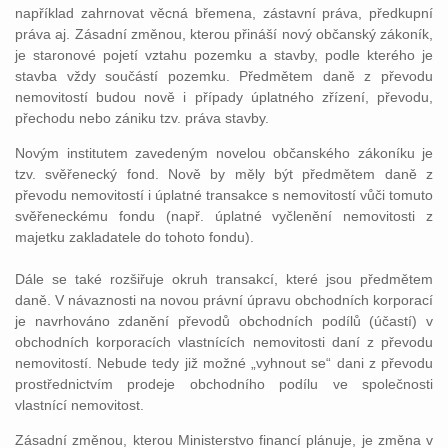
například zahrnovat věcná břemena, zástavní práva, předkupní
práva aj. Zásadní změnou, kterou přináší nový občanský zákoník,
je staronové pojetí vztahu pozemku a stavby, podle kterého je
stavba vždy součástí pozemku. Předmětem daně z převodu
nemovitostí budou nově i případy úplatného zřízení, převodu,
přechodu nebo zániku tzv. práva stavby.
Novým institutem zavedeným novelou občanského zákoníku je
tzv. svěřenecký fond. Nově by měly být předmětem daně z
převodu nemovitostí i úplatné transakce s nemovitostí vůči tomuto
svěřeneckému fondu (např. úplatné vyčlenění nemovitosti z
majetku zakladatele do tohoto fondu).
Dále se také rozšiřuje okruh transakcí, které jsou předmětem
daně. V návaznosti na novou právní úpravu obchodních korporací
je navrhováno zdanění převodů obchodních podílů (účastí) v
obchodních korporacích vlastnících nemovitosti daní z převodu
nemovitostí. Nebude tedy již možné „vyhnout se“ dani z převodu
prostřednictvím prodeje obchodního podílu ve společnosti
vlastnící nemovitost.
Zásadní změnou, kterou Ministerstvo financí plánuje, je změna v