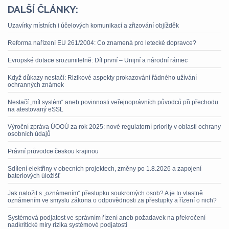
DALŠÍ ČLÁNKY:
Uzavírky místních i účelových komunikací a zřizování objížděk
Reforma nařízení EU 261/2004: Co znamená pro letecké dopravce?
Evropské dotace srozumitelně: Díl první – Unijní a národní rámec
Když důkazy nestačí: Rizikové aspekty prokazování řádného užívání
ochranných známek
Nestačí „mít systém“ aneb povinnosti veřejnoprávních původců při přechodu
na atestovaný eSSL
Výroční zpráva ÚOOÚ za rok 2025: nové regulatorní priority v oblasti ochrany
osobních údajů
Právní průvodce českou krajinou
Sdílení elektřiny v obecních projektech, změny po 1.8.2026 a zapojení
bateriových úložišť
Jak naložit s „oznámením“ přestupku soukromých osob? A je to vlastně
oznámením ve smyslu zákona o odpovědnosti za přestupky a řízení o nich?
Systémová podjatost ve správním řízení aneb požadavek na překročení
nadkritické míry rizika systémové podjatosti