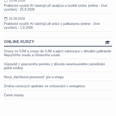
25.08.2026
Praktické využití AI nástrojů při analýze a tvorbě smluv (online - živé
vysílání) - 25.8.2026
01.09.2026
Praktické využití AI nástrojů při práci s judikaturou (online - živé
vysílání) - 1.9.2026
ONLINE KURZY
Vnosy ze SJM a vnosy do SJM a jejich valorizace v aktuální judikatuře
Nejvyššího soudu a Ústavního soudu
Výpověď z pracovního poměru z důvodu neomluveného zameškání
jedné směny
Nová „tlačítková povinnost“ pro e-shopy
Změna cenových ujednání ve smlouvách v energetice
Černé stavby