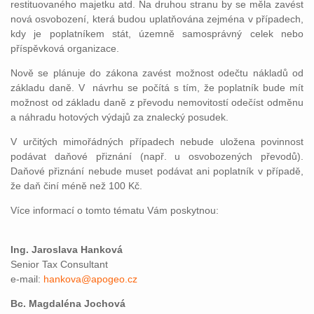
restituovaného majetku atd. Na druhou stranu by se měla zavést
nová osvobození, která budou uplatňována zejména v případech,
kdy je poplatníkem stát, územně samosprávný celek nebo
příspěvková organizace.
Nově se plánuje do zákona zavést možnost odečtu nákladů od
základu daně. V návrhu se počítá s tím, že poplatník bude mít
možnost od základu daně z převodu nemovitostí odečíst odměnu
a náhradu hotových výdajů za znalecký posudek.
V určitých mimořádných případech nebude uložena povinnost
podávat daňové přiznání (např. u osvobozených převodů).
Daňové přiznání nebude muset podávat ani poplatník v případě,
že daň činí méně než 100 Kč.
Více informací o tomto tématu Vám poskytnou:
Ing. Jaroslava Hanková
Senior Tax Consultant
e-mail:
hankova@apogeo.cz
Bc. Magdaléna Jochová