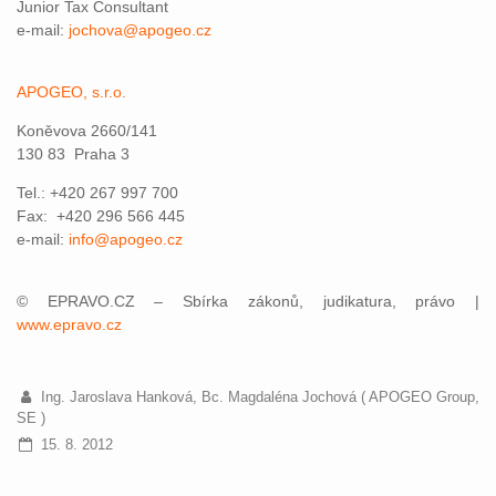
Junior Tax Consultant
e-mail:
jochova@apogeo.cz
APOGEO, s.r.o.
Koněvova 2660/141
130 83 Praha 3
Tel.: +420 267 997 700
Fax: +420 296 566 445
e-mail:
info@apogeo.cz
© EPRAVO.CZ – Sbírka zákonů, judikatura, právo |
www.epravo.cz
Ing. Jaroslava Hanková, Bc. Magdaléna Jochová ( APOGEO Group,
SE )
15. 8. 2012