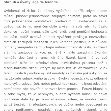
Shrnutí a úvahy lege de ferenda
Uvědomuji si riziko, že názory vyjádřené napříč celým textem
můžou působit jednostranně zaujatým dojmem, proto na závěr
chci jednoznačně konstatovat především tu skutečnost, že si
uvědomuji, že nic není černobílé a vše má svůj rub i líc, často
dokonce i boční hranu, dále také reliéf, svoji peněžní hodnotu a
tak dále, tudíž uznává nutnost vyvážení privilegia nezávislosti
státních zástupců možností jejich kárného postihu, a z důvodu
ochrany veřejného zájmu chápu nutnost možnosti cesty, jak zbavit
státního zástupce funkce, nicméně k takto zásadním úkonům
nemůže docházet v rámci kárného řízení, které má ve své
podstatě blíže ke středověkému inkvizičnímu procesu než k
disciplinárnímu řízení, kterým by mělo být. Je až zarážející v jak
fatální následky mohou vyústit mnohdy až banální poklesky pouze
na základě subjektivního úsudku několika jedinců, i když odborně
nanejvýš erudovaných, neboť pokud neexistuje možnost odvolání,
nemůžeme zde hovořit o spravedlivém procesu. Pouze hlupák si
o sobě myslí, že je neomylný, a aniž bychom museli studovat
podrobné statistiky, je nevyvratitelným faktem, že mnoho řízení,
ať už trestních či přestupkových, se dočká jiného posouzení ze
strany nadřízených soudních resp. správních instancí, a to