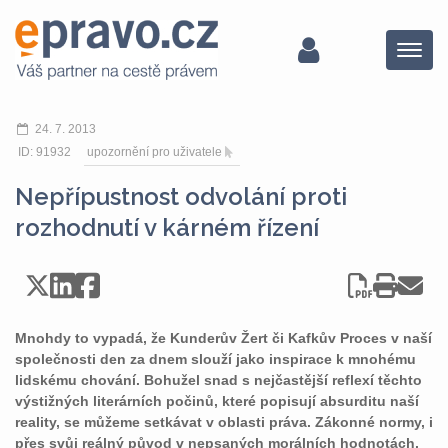
Menu
24. 7. 2013
ID: 91932
upozornění pro uživatele
Nepřípustnost odvolání proti
rozhodnutí v kárném řízení
Mnohdy to vypadá, že Kunderův Žert či Kafkův Proces v naší
společnosti den za dnem slouží jako inspirace k mnohému
lidskému chování. Bohužel snad s nejčastější reflexí těchto
výstižných literárních počinů, které popisují absurditu naší
reality, se můžeme setkávat v oblasti práva. Zákonné normy, i
přes svůj reálný původ v nepsaných morálních hodnotách,