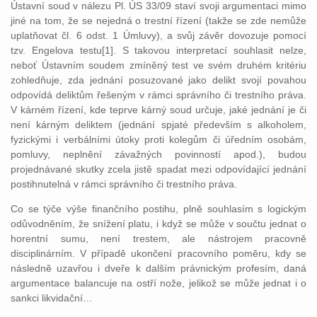
Ústavní soud v nálezu Pl. ÚS 33/09 staví svoji argumentaci mimo
jiné na tom, že se nejedná o trestní řízení (takže se zde nemůže
uplatňovat čl. 6 odst. 1 Úmluvy), a svůj závěr dovozuje pomocí
tzv. Engelova testu[1]. S takovou interpretací souhlasit nelze,
neboť Ústavním soudem zmíněný test ve svém druhém kritériu
zohledňuje, zda jednání posuzované jako delikt svojí povahou
odpovídá deliktům řešeným v rámci správního či trestního práva.
V kárném řízení, kde teprve kárný soud určuje, jaké jednání je či
není kárným deliktem (jednání spjaté především s alkoholem,
fyzickými i verbálními útoky proti kolegům či úředním osobám,
pomluvy, neplnění závažných povinností apod.), budou
projednávané skutky zcela jistě spadat mezi odpovídající jednání
postihnutelná v rámci správního či trestního práva.
Co se týče výše finančního postihu, plně souhlasím s logickým
odůvodněním, že snížení platu, i když se může v součtu jednat o
horentní sumu, není trestem, ale nástrojem pracovně
disciplinárním. V případě ukončení pracovního poměru, kdy se
následně uzavřou i dveře k dalším právnickým profesím, daná
argumentace balancuje na ostří nože, jelikož se může jednat i o
sankci likvidační…