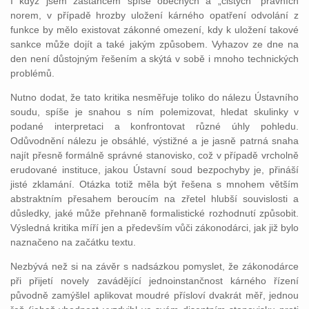
I když jsem zastáncem spíše obecných a „čistých“ právních
norem, v případě hrozby uložení kárného opatření odvolání z
funkce by mělo existovat zákonné omezení, kdy k uložení takové
sankce může dojít a také jakým způsobem. Vyhazov ze dne na
den není důstojným řešením a skýtá v sobě i mnoho technických
problémů.
Nutno dodat, že tato kritika nesměřuje toliko do nálezu Ústavního
soudu, spíše je snahou s ním polemizovat, hledat skulinky v
podané interpretaci a konfrontovat různé úhly pohledu.
Odůvodnění nálezu je obsáhlé, výstižné a je jasně patrná snaha
najít přesně formálně správné stanovisko, což v případě vrcholně
erudované instituce, jakou Ústavní soud bezpochyby je, přináší
jisté zklamání. Otázka totiž měla být řešena s mnohem větším
abstraktním přesahem beroucím na zřetel hlubší souvislosti a
důsledky, jaké může přehnaně formalistické rozhodnutí způsobit.
Výsledná kritika míří jen a především vůči zákonodárci, jak již bylo
naznačeno na začátku textu.
Nezbývá než si na závěr s nadsázkou pomyslet, že zákonodárce
při přijetí novely zavádějící jednoinstančnost kárného řízení
původně zamýšlel aplikovat moudré přísloví dvakrát měř, jednou