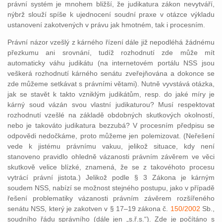
právní systém je mnohem bližší, že judikatura zákon nevytváří,
nýbrž slouží spíše k ujednocení soudní praxe v otázce výkladu
ustanovení zakotvených v právu jak hmotném, tak i procesním.
Právní názor vzešlý z kárného řízení dále již nepodléhá žádnému
přezkumu ani srovnání, tudíž rozhodnutí zde může mít
automaticky váhu judikátu (na internetovém portálu NSS jsou
veškerá rozhodnutí kárného senátu zveřejňována a dokonce se
zde můžeme setkávat s právními větami). Nutně vyvstává otázka,
jak se stavět k takto vzniklým judikátům, resp. do jaké míry je
kárný soud vázán svou vlastní judikaturou? Musí respektovat
rozhodnutí vzešlé na základě obdobných skutkových okolností,
nebo je takováto judikatura bezzubá? V procesním předpisu se
odpovědi nedočkáme, proto můžeme jen polemizovat. (Neřešení
vede k jistému právnímu vakuu, jelikož situace, kdy není
stanoveno pravidlo ohledně vázanosti právním závěrem ve věci
skutkově velice blízké, znamená, že se z takovéhoto procesu
vytrácí právní jistota.) Jelikož podle § 3 Zákona je kárným
soudem NSS, nabízí se možnost stejného postupu, jako v případě
řešení problematiky vázanosti právním závěrem rozšířeného
senátu NSS, který je zakotven v § 17–19 zákona č.
150/2002
Sb.,
soudního řádu správního (dále jen „s.ř.s.“). Zde je počítáno s