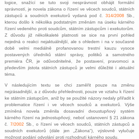
logice, snažící se tuto svoji nesprávnost obhájit formální
správností, je novela zákona o řízení ve věcech soudců, státních
zástupců a soudních exekutorů vydaná pod č.
314/2008
Sb.,
kterou došlo k několika podstatným změnám na úseku kárného
řízení vedeného proti soudcům, státním zástupcům i exekutorům.
Z důvodu již několikaleté platnosti se sice na první pohled
nejedná o reakci nejaktuálnější, ale s ohledem i na v současné
době velmi mediálně profanovanou trestní kauzu vysoce
postavených úředníků státní správy, politiků a samotného
premiéra ČR, je odůvodnitelné, že postavení, pravomoci a
především jistota státních zástupců je velmi důležité i aktuální
téma.
V následujícím textu se chci zaměřit pouze na změnu
nejzásadnější, a z důvodu přehlednosti, pouze ve vztahu k řízení
ke státním zástupcům, aniž by se použité názory nedaly přiřadit k
problematice řízení i ve věcech soudců a exekutorů. Výše
zmíněná novela změnila dosavadní dvoustupňový systém
kárného řízení na jednostupňový, neboť ustanovení § 21 zákona
č.
7/2002
Sb., o řízení ve věcech soudců, státních zástupců a
soudních exekutorů (dále jen „Zákona“), výslovně vylučuje
možnost podání odvolání proti rozhodnutí kárného soudu.