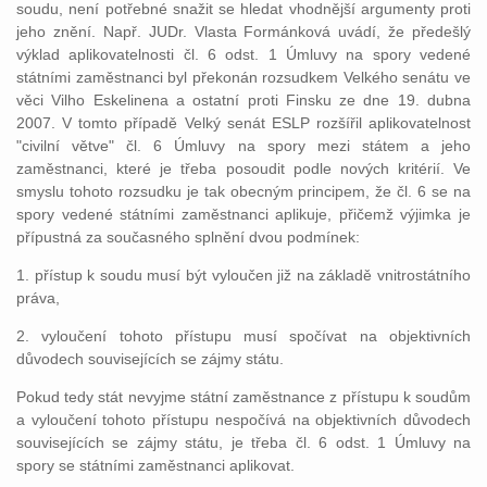
soudu, není potřebné snažit se hledat vhodnější argumenty proti
jeho znění. Např. JUDr. Vlasta Formánková uvádí, že předešlý
výklad aplikovatelnosti čl. 6 odst. 1 Úmluvy na spory vedené
státními zaměstnanci byl překonán rozsudkem Velkého senátu ve
věci Vilho Eskelinena a ostatní proti Finsku ze dne 19. dubna
2007. V tomto případě Velký senát ESLP rozšířil aplikovatelnost
"civilní větve" čl. 6 Úmluvy na spory mezi státem a jeho
zaměstnanci, které je třeba posoudit podle nových kritérií. Ve
smyslu tohoto rozsudku je tak obecným principem, že čl. 6 se na
spory vedené státními zaměstnanci aplikuje, přičemž výjimka je
přípustná za současného splnění dvou podmínek:
1. přístup k soudu musí být vyloučen již na základě vnitrostátního
práva,
2. vyloučení tohoto přístupu musí spočívat na objektivních
důvodech souvisejících se zájmy státu.
Pokud tedy stát nevyjme státní zaměstnance z přístupu k soudům
a vyloučení tohoto přístupu nespočívá na objektivních důvodech
souvisejících se zájmy státu, je třeba čl. 6 odst. 1 Úmluvy na
spory se státními zaměstnanci aplikovat.