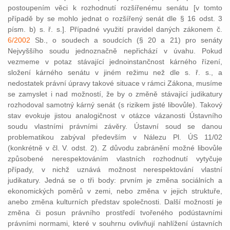
postoupením věci k rozhodnutí rozšířenému senátu [v tomto
případě by se mohlo jednat o rozšířený senát dle § 16 odst. 3
písm. b) s. ř. s.]. Případné využití pravidel daných zákonem č.
6/2002
Sb., o soudech a soudcích (§ 20 a 21) pro senáty
Nejvyššího soudu jednoznačně nepřichází v úvahu. Pokud
vezmeme v potaz stávající jednoinstančnost kárného řízení,
složení kárného senátu v jiném režimu než dle s. ř. s., a
nedostatek právní úpravy takové situace v rámci Zákona, musíme
se zamyslet i nad možností, že by o změně stávající judikatury
rozhodoval samotný kárný senát (s rizikem jisté libovůle). Takový
stav evokuje jistou analogičnost v otázce vázanosti Ústavního
soudu vlastními právními závěry. Ústavní soud se danou
problematikou zabýval především v Nálezu Pl. ÚS 11/02
(konkrétně v čl. V. odst. 2). Z důvodu zabránění možné libovůle
způsobené nerespektováním vlastních rozhodnutí vytyčuje
případy, v nichž uznává možnost nerespektování vlastní
judikatury. Jedná se o tři body: prvním je změna sociálních a
ekonomických poměrů v zemi, nebo změna v jejich struktuře,
anebo změna kulturních představ společnosti. Další možností je
změna či posun právního prostředí tvořeného podústavními
právními normami, které v souhrnu ovlivňují nahlížení ústavních