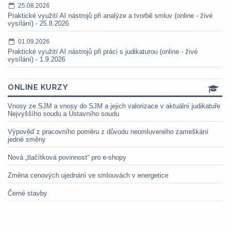
25.08.2026
Praktické využití AI nástrojů při analýze a tvorbě smluv (online - živé
vysílání) - 25.8.2026
01.09.2026
Praktické využití AI nástrojů při práci s judikaturou (online - živé
vysílání) - 1.9.2026
ONLINE KURZY
Vnosy ze SJM a vnosy do SJM a jejich valorizace v aktuální judikatuře
Nejvyššího soudu a Ústavního soudu
Výpověď z pracovního poměru z důvodu neomluveného zameškání
jedné směny
Nová „tlačítková povinnost“ pro e-shopy
Změna cenových ujednání ve smlouvách v energetice
Černé stavby