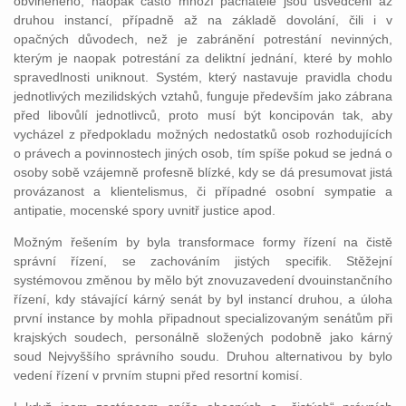
obviněného, naopak často mnozí pachatelé jsou usvědčeni až
druhou instancí, případně až na základě dovolání, čili i v
opačných důvodech, než je zabránění potrestání nevinných,
kterým je naopak potrestání za deliktní jednání, které by mohlo
spravedlnosti uniknout. Systém, který nastavuje pravidla chodu
jednotlivých mezilidských vztahů, funguje především jako zábrana
před libovůlí jednotlivců, proto musí být koncipován tak, aby
vycházel z předpokladu možných nedostatků osob rozhodujících
o právech a povinnostech jiných osob, tím spíše pokud se jedná o
osoby sobě vzájemně profesně blízké, kdy se dá presumovat jistá
provázanost a klientelismus, či případné osobní sympatie a
antipatie, mocenské spory uvnitř justice apod.
Možným řešením by byla transformace formy řízení na čistě
správní řízení, se zachováním jistých specifik. Stěžejní
systémovou změnou by mělo být znovuzavedení dvouinstančního
řízení, kdy stávající kárný senát by byl instancí druhou, a úloha
první instance by mohla připadnout specializovaným senátům při
krajských soudech, personálně složených podobně jako kárný
soud Nejvyššího správního soudu. Druhou alternativou by bylo
vedení řízení v prvním stupni před resortní komisí.