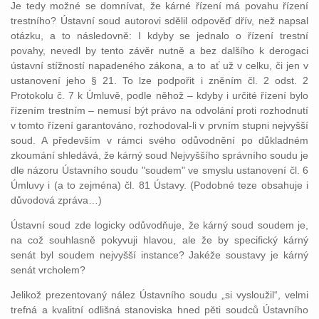
Je tedy možné se domnívat, že kárné řízení má povahu řízení
trestního? Ústavní soud autorovi sdělil odpověď dřív, než napsal
otázku, a to následovně: I kdyby se jednalo o řízení trestní
povahy, nevedl by tento závěr nutně a bez dalšího k derogaci
ústavní stížností napadeného zákona, a to ať už v celku, či jen v
ustanovení jeho § 21. To lze podpořit i zněním čl. 2 odst. 2
Protokolu č. 7 k Úmluvě, podle něhož – kdyby i určité řízení bylo
řízením trestním – nemusí být právo na odvolání proti rozhodnutí
v tomto řízení garantováno, rozhodoval-li v prvním stupni nejvyšší
soud. A především v rámci svého odůvodnění po důkladném
zkoumání shledává, že kárný soud Nejvyššího správního soudu je
dle názoru Ústavního soudu "soudem" ve smyslu ustanovení čl. 6
Úmluvy i (a to zejména) čl. 81 Ústavy. (Podobné teze obsahuje i
důvodová zpráva…)
Ústavní soud zde logicky odůvodňuje, že kárný soud soudem je,
na což souhlasně pokyvuji hlavou, ale že by specifický kárný
senát byl soudem nejvyšší instance? Jakéže soustavy je kárný
senát vrcholem?
Jelikož prezentovaný nález Ústavního soudu „si vysloužil“, velmi
trefná a kvalitní odlišná stanoviska hned pěti soudců Ústavního