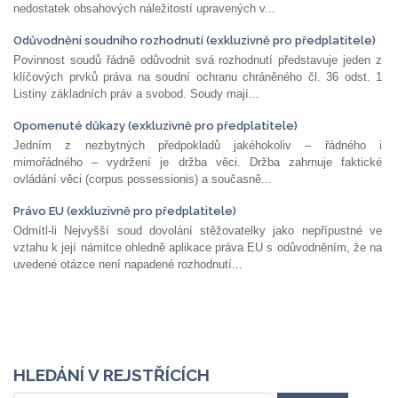
nedostatek obsahových náležitostí upravených v...
Odůvodnění soudního rozhodnutí (exkluzivně pro předplatitele)
Povinnost soudů řádně odůvodnit svá rozhodnutí představuje jeden z
klíčových prvků práva na soudní ochranu chráněného čl. 36 odst. 1
Listiny základních práv a svobod. Soudy mají...
Opomenuté důkazy (exkluzivně pro předplatitele)
Jedním z nezbytných předpokladů jakéhokoliv – řádného i
mimořádného – vydržení je držba věci. Držba zahrnuje faktické
ovládání věci (corpus possessionis) a současně...
Právo EU (exkluzivně pro předplatitele)
Odmítl-li Nejvyšší soud dovolání stěžovatelky jako nepřípustné ve
vztahu k její námitce ohledně aplikace práva EU s odůvodněním, že na
uvedené otázce není napadené rozhodnutí...
HLEDÁNÍ V REJSTŘÍCÍCH