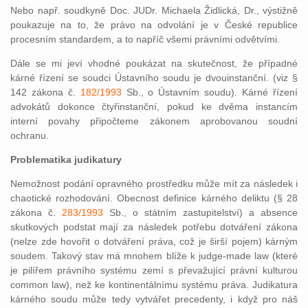
Nebo např. soudkyně Doc. JUDr. Michaela Židlická, Dr., výstižně
poukazuje na to, že právo na odvolání je v České republice
procesním standardem, a to napříč všemi právními odvětvími.
Dále se mi jeví vhodné poukázat na skutečnost, že případné
kárné řízení se soudci Ústavního soudu je dvouinstanční. (viz §
142 zákona č.
182/1993
Sb., o Ústavním soudu). Kárné řízení
advokátů dokonce čtyřinstanční, pokud ke dvěma instancím
interní povahy připočteme zákonem aprobovanou soudní
ochranu.
Problematika judikatury
Nemožnost podání opravného prostředku může mít za následek i
chaotické rozhodování. Obecnost definice kárného deliktu (§ 28
zákona č.
283/1993
Sb., o státním zastupitelství) a absence
skutkových podstat mají za následek potřebu dotváření zákona
(nelze zde hovořit o dotváření práva, což je širší pojem) kárným
soudem. Takový stav má mnohem blíže k judge‑made law (které
je pilířem právního systému zemí s převažující právní kulturou
common law), než ke kontinentálnímu systému práva. Judikatura
kárného soudu může tedy vytvářet precedenty, i když pro náš