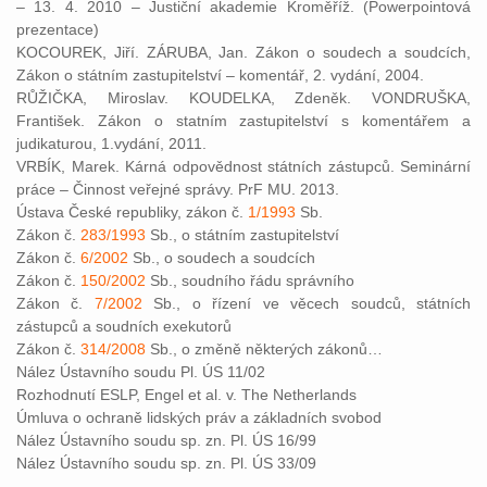
– 13. 4. 2010 – Justiční akademie Kroměříž. (Powerpointová
prezentace)
KOCOUREK, Jiří. ZÁRUBA, Jan. Zákon o soudech a soudcích,
Zákon o státním zastupitelství – komentář, 2. vydání, 2004.
RŮŽIČKA, Miroslav. KOUDELKA, Zdeněk. VONDRUŠKA,
František. Zákon o statním zastupitelství s komentářem a
judikaturou, 1.vydání, 2011.
VRBÍK, Marek. Kárná odpovědnost státních zástupců. Seminární
práce – Činnost veřejné správy. PrF MU. 2013.
Ústava České republiky, zákon č.
1/1993
Sb.
Zákon č.
283/1993
Sb., o státním zastupitelství
Zákon č.
6/2002
Sb., o soudech a soudcích
Zákon č.
150/2002
Sb., soudního řádu správního
Zákon č.
7/2002
Sb., o řízení ve věcech soudců, státních
zástupců a soudních exekutorů
Zákon č.
314/2008
Sb., o změně některých zákonů…
Nález Ústavního soudu Pl. ÚS 11/02
Rozhodnutí ESLP, Engel et al. v. The Netherlands
Úmluva o ochraně lidských práv a základních svobod
Nález Ústavního soudu sp. zn. Pl. ÚS 16/99
Nález Ústavního soudu sp. zn. Pl. ÚS 33/09