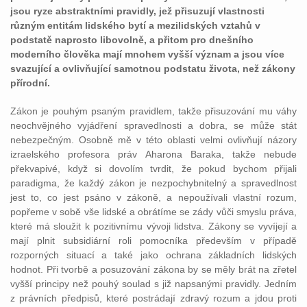
jsou ryze abstraktními pravidly, jež přisuzují vlastnosti
různým entitám lidského bytí a mezilidských vztahů v
podstatě naprosto libovolně, a přitom pro dnešního
moderního člověka mají mnohem vyšší význam a jsou více
svazující a ovlivňující samotnou podstatu života, než zákony
přírodní.
Zákon je pouhým psaným pravidlem, takže přisuzování mu váhy
neochvějného vyjádření spravedlnosti a dobra, se může stát
nebezpečným. Osobně mě v této oblasti velmi ovlivňují názory
izraelského profesora práv Aharona Baraka, takže nebude
překvapivé, když si dovolím tvrdit, že pokud bychom přijali
paradigma, že každý zákon je nezpochybnitelný a spravedlnost
jest to, co jest psáno v zákoně, a nepoužívali vlastní rozum,
popřeme v sobě vše lidské a obrátíme se zády vůči smyslu práva,
které má sloužit k pozitivnímu vývoji lidstva. Zákony se vyvíjejí a
mají plnit subsidiární roli pomocníka především v případě
rozporných situací a také jako ochrana základních lidských
hodnot. Při tvorbě a posuzování zákona by se měly brát na zřetel
vyšší principy než pouhý soulad s již napsanými pravidly. Jedním
z právních předpisů, které postrádají zdravý rozum a jdou proti