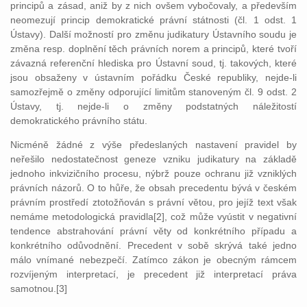
principů a zásad, aniž by z nich ovšem vybočovaly, a především
neomezují princip demokratické právní státnosti (čl. 1 odst. 1
Ústavy). Další možností pro změnu judikatury Ústavního soudu je
změna resp. doplnění těch právních norem a principů, které tvoří
závazná referenční hlediska pro Ústavní soud, tj. takových, které
jsou obsaženy v ústavním pořádku České republiky, nejde-li
samozřejmě o změny odporující limitům stanoveným čl. 9 odst. 2
Ústavy, tj. nejde-li o změny podstatných náležitostí
demokratického právního státu.
Nicméně žádné z výše předeslaných nastavení pravidel by
neřešilo nedostatečnost geneze vzniku judikatury na základě
jednoho inkvizičního procesu, nýbrž pouze ochranu již vzniklých
právních názorů. O to hůře, že obsah precedentu bývá v českém
právním prostředí ztotožňován s právní větou, pro jejíž text však
nemáme metodologická pravidla[2], což může vyústit v negativní
tendence abstrahování právní věty od konkrétního případu a
konkrétního odůvodnění. Precedent v sobě skrývá také jedno
málo vnímané nebezpečí. Zatímco zákon je obecným rámcem
rozvíjeným interpretací, je precedent již interpretací práva
samotnou.[3]