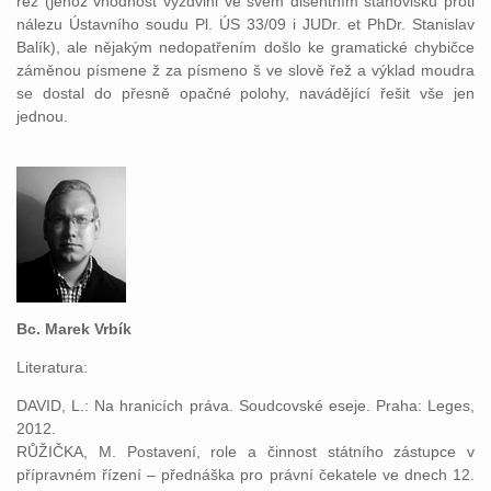
řež (jehož vhodnost vyzdvihl ve svém disentním stanovisku proti
nálezu Ústavního soudu Pl. ÚS 33/09 i JUDr. et PhDr. Stanislav
Balík), ale nějakým nedopatřením došlo ke gramatické chybičce
záměnou písmene ž za písmeno š ve slově řež a výklad moudra
se dostal do přesně opačné polohy, navádějící řešit vše jen
jednou.
Bc. Marek Vrbík
Literatura:
DAVID, L.: Na hranicích práva. Soudcovské eseje. Praha: Leges,
2012.
RŮŽIČKA, M. Postavení, role a činnost státního zástupce v
přípravném řízení – přednáška pro právní čekatele ve dnech 12.