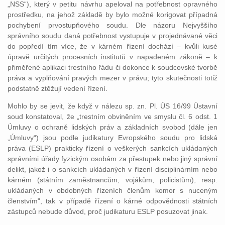
„NSS“), který v petitu návrhu apeloval na potřebnost opravného
prostředku, na jehož základě by bylo možné korigovat případná
pochybení prvostupňového soudu. Dle názoru Nejvyššího
správního soudu daná potřebnost vystupuje v projednávané věci
do popředí tím více, že v kárném řízení dochází – kvůli kusé
úpravě určitých procesních institutů v napadeném zákoně – k
přiměřené aplikaci trestního řádu či dokonce k soudcovské tvorbě
práva a vyplňování pravých mezer v právu; tyto skutečnosti totiž
podstatně ztěžují vedení řízení.
Mohlo by se jevit, že když v nálezu sp. zn. Pl. ÚS 16/99 Ústavní
soud konstatoval, že „trestním obviněním ve smyslu čl. 6 odst. 1
Úmluvy o ochraně lidských práv a základních svobod (dále jen
„Úmluvy“) jsou podle judikatury Evropského soudu pro lidská
práva (ESLP) prakticky řízení o veškerých sankcích ukládaných
správními úřady fyzickým osobám za přestupek nebo jiný správní
delikt, jakož i o sankcích ukládaných v řízení disciplinárním nebo
kárném (státním zaměstnancům, vojákům, policistům), resp.
ukládaných v obdobných řízeních členům komor s nuceným
členstvím", tak v případě řízení o kárné odpovědnosti státních
zástupců nebude důvod, proč judikaturu ESLP posuzovat jinak.