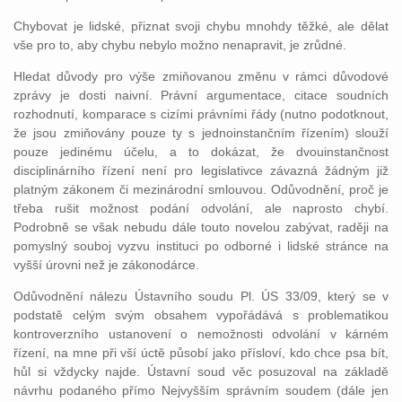
Chybovat je lidské, přiznat svoji chybu mnohdy těžké, ale dělat
vše pro to, aby chybu nebylo možno nenapravit, je zrůdné.
Hledat důvody pro výše zmiňovanou změnu v rámci důvodové
zprávy je dosti naivní. Právní argumentace, citace soudních
rozhodnutí, komparace s cizími právními řády (nutno podotknout,
že jsou zmiňovány pouze ty s jednoinstančním řízením) slouží
pouze jedinému účelu, a to dokázat, že dvouinstančnost
disciplinárního řízení není pro legislativce závazná žádným již
platným zákonem či mezinárodní smlouvou. Odůvodnění, proč je
třeba rušit možnost podání odvolání, ale naprosto chybí.
Podrobně se však nebudu dále touto novelou zabývat, raději na
pomyslný souboj vyzvu instituci po odborné i lidské stránce na
vyšší úrovni než je zákonodárce.
Odůvodnění nálezu Ústavního soudu Pl. ÚS 33/09, který se v
podstatě celým svým obsahem vypořádává s problematikou
kontroverzního ustanovení o nemožnosti odvolání v kárném
řízení, na mne při vší úctě působí jako přísloví, kdo chce psa bít,
hůl si vždycky najde. Ústavní soud věc posuzoval na základě
návrhu podaného přímo Nejvyšším správním soudem (dále jen