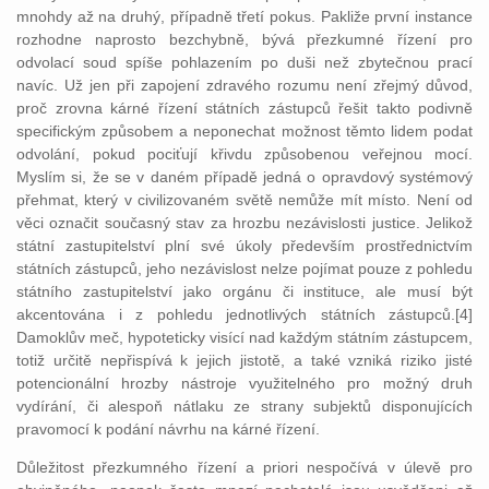
mnohdy až na druhý, případně třetí pokus. Pakliže první instance
rozhodne naprosto bezchybně, bývá přezkumné řízení pro
odvolací soud spíše pohlazením po duši než zbytečnou prací
navíc. Už jen při zapojení zdravého rozumu není zřejmý důvod,
proč zrovna kárné řízení státních zástupců řešit takto podivně
specifickým způsobem a neponechat možnost těmto lidem podat
odvolání, pokud pociťují křivdu způsobenou veřejnou mocí.
Myslím si, že se v daném případě jedná o opravdový systémový
přehmat, který v civilizovaném světě nemůže mít místo. Není od
věci označit současný stav za hrozbu nezávislosti justice. Jelikož
státní zastupitelství plní své úkoly především prostřednictvím
státních zástupců, jeho nezávislost nelze pojímat pouze z pohledu
státního zastupitelství jako orgánu či instituce, ale musí být
akcentována i z pohledu jednotlivých státních zástupců.[4]
Damoklův meč, hypoteticky visící nad každým státním zástupcem,
totiž určitě nepřispívá k jejich jistotě, a také vzniká riziko jisté
potencionální hrozby nástroje využitelného pro možný druh
vydírání, či alespoň nátlaku ze strany subjektů disponujících
pravomocí k podání návrhu na kárné řízení.
Důležitost přezkumného řízení a priori nespočívá v úlevě pro