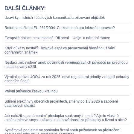
DALŠÍ ČLÁNKY:
Uzavírky místních i účelových komunikací a zřizování objížděk
Reforma nařízení EU 261/2004: Co znamená pro letecké dopravce?
Evropské dotace srozumitelně: Díl první – Unijní a národní rámec
Když důkazy nestačí: Rizikové aspekty prokazování řádného užívání
ochranných známek
Nestačí „mít systém“ aneb povinnosti veřejnoprávních původců při přechodu
na atestovaný eSSL
Výroční zpráva ÚOOÚ za rok 2025: nové regulatorní priority v oblasti ochrany
osobních údajů
Právní průvodce českou krajinou
Sdílení elektřiny v obecních projektech, změny po 1.8.2026 a zapojení
bateriových úložišť
Jak naložit s „oznámením“ přestupku soukromých osob? A je to vlastně
oznámením ve smyslu zákona o odpovědnosti za přestupky a řízení o nich?
Systémová podjatost ve správním řízení aneb požadavek na překročení