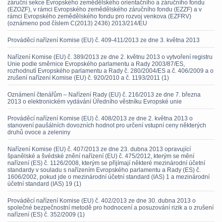
záruční sekce Evropského zemědělského orientačního a záručního fondu
(EZOZF), v rámci Evropského zemědělského záručního fondu (EZZF) a v
rámci Evropského zemědělského fondu pro rozvoj venkova (EZFRV)
(oznámeno pod číslem C(2013) 2436) 2013/214/EU
Prováděcí nařízení Komise (EU) č. 409-411/2013 ze dne 3. května 2013
Nařízení Komise (EU) č. 389/2013 ze dne 2. květnu 2013 o vytvoření registru
Unie podle směrnice Evropského parlamentu a Rady 2003/87/ES,
rozhodnutí Evropského parlamentu a Rady č. 280/2004/ES a č. 406/2009 a o
zrušení nařízení Komise (EU) č. 920/2010 a č. 1193/2011 (1)
Oznámení čtenářům – Nařízení Rady (EU) č. 216/2013 ze dne 7. března
2013 o elektronickém vydávání Úředního věstníku Evropské unie
Prováděcí nařízení Komise (EU) č. 408/2013 ze dne 2. května 2013 o
stanovení paušálních dovozních hodnot pro určení vstupní ceny některých
druhů ovoce a zeleniny
Nařízení Komise (EU) č. 407/2013 ze dne 23. dubna 2013 opravující
španělské a švédské znění nařízení (EU) č. 475/2012, kterým se mění
nařízení (ES) č. 1126/2008, kterým se přijímají některé mezinárodní účetní
standardy v souladu s nařízením Evropského parlamentu a Rady (ES) č.
1606/2002, pokud jde o mezinárodní účetní standard (IAS) 1 a mezinárodní
účetní standard (IAS) 19 (1)
Prováděcí nařízení Komise (EU) č. 402/2013 ze dne 30. dubna 2013 o
společné bezpečnostní metodě pro hodnocení a posuzování rizik a o zrušení
nařízení (ES) č. 352/2009 (1)