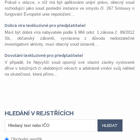
Pokud v otázce, v níž má být aplikováno unijní právo, obecný soud
rozhodující jako soud poslední instance ve smyslu čl. 267 Smlouvy o
fungování Evropské unie nepoložení...
Dobrá víra (exkluzivně pro předplatitele)
Má-li být dobrá víra nabyvatele podle § 984 odst. 1 zákona č. 89/2012
Sb., občanský zákoník, vyvrácena z důvodu nedostatečné
investigativní aktivity, musí obecný soud ústavně...
Dovolání (exkluzivně pro předplatitele)
V případě, že Nejvyšší soud opomíjí své vlastní závěry vyslovené
dříve v totožných či obdobných věcech a arbitrárně změní svůj náhled
na skutečnost, která přímo...
HLEDÁNÍ V REJSTŘÍCÍCH
Obchodní rejstřík