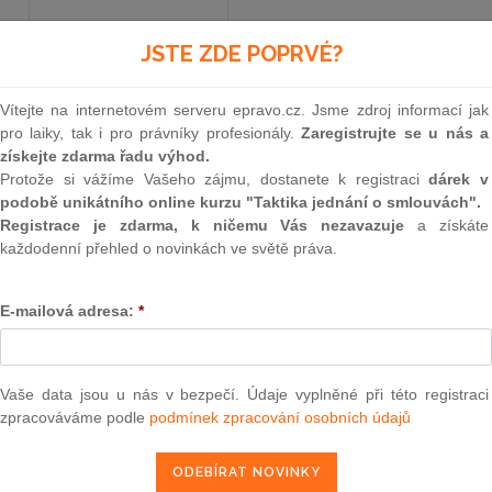
JSTE ZDE POPRVÉ?
Aktuální znění
od 1. 1. 2025
Vítejte na internetovém serveru epravo.cz. Jsme zdroj informací jak
pro laiky, tak i pro právníky profesionály.
Zaregistrujte se u nás a
238
získejte zdarma řadu výhod.
Protože si vážíme Vašeho zájmu, dostanete k registraci
dárek v
ZÁKON
podobě unikátního online kurzu "Taktika jednání o smlouvách".
Registrace je zdarma, k ničemu Vás nezavazuje
a získáte
ze dne 29. dubna 2020,
každodenní přehled o novinkách ve světě práva.
kterým se mění zákon č. 634/1992 Sb., o ochran
E-mailová adresa:
*
pozdějších předpisů, a další souvis
Parlament se usnesl na tomto zákoně České rep
Vaše data jsou u nás v bezpečí. Údaje vyplněné při této registraci
zpracováváme podle
podmínek zpracování osobních údajů
ČÁST PRVNÍ