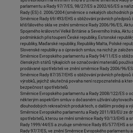
parlamentu a Rady 97/7/ES, 98/27/ES a 2002/65/ES a naří
Rady (ES) č. 2006/2004 (směrnice o nekalých obchodních pr
Směrnice Rady 69/493/EHS o sbližování právních předpisů č
křišťálového skla ve znění směrnice Rady 2006/96/ES, Aktu 
Spojeného království Velké Británie a Severního Irska, Aktu 
podmínkách přistoupení České republiky, Estonské republiky
republiky, Maďarské republiky, Republiky Malta, Polské repub
Slovenské republiky a o úpravách smluv, na nichž je založen
Směrnice Evropského parlamentu a Rady 94/11/ES o sbližov
členských států týkajících se označování materiálů použív
prodávané spotřebiteli ve znění směrnice Rady 2006/96/E
Směrnice Rady 87/357/EHS o sbližování právních předpisů č
výrobků, jejichž skutečná povaha není rozpoznatelná a kter
bezpečnost spotřebitelů.
Směrnice Evropského parlamentu a Rady 2008/122/ES o och
některým aspektům smluv o dočasném užívání ubytovacího 
dlouhodobých rekreačních produktech, o dalším prodeji a v
Směrnice Evropského parlamentu a Rady 2011/83/EU ze dne 
spotřebitelů, kterou se mění směrnice Rady 93/13/EHS a 
Rady 1999/44/ES a zrušuje směrnice Rady 85/577/EHS a s
Rady 97/7/ES, ve znění Směrnice Evropského parlamentu a