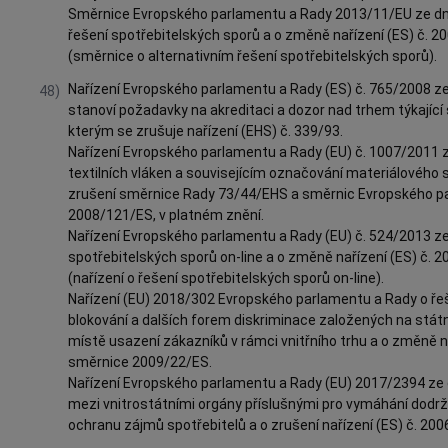
Směrnice Evropského parlamentu a Rady 2013/11/EU ze dne
řešení spotřebitelských sporů a o změně nařízení (ES) č.
(směrnice o alternativním řešení spotřebitelských sporů).
Nařízení Evropského parlamentu a Rady (ES) č. 765/2008 ze
48)
stanoví požadavky na akreditaci a dozor nad trhem týkající 
kterým se zrušuje nařízení (EHS) č. 339/93.
Nařízení Evropského parlamentu a Rady (EU) č. 1007/2011 z
textilních vláken a souvisejícím označování materiálového sl
zrušení směrnice Rady 73/44/EHS a směrnic Evropského p
2008/121/ES, v platném znění.
Nařízení Evropského parlamentu a Rady (EU) č. 524/2013 ze
spotřebitelských sporů on-line a o změně nařízení (ES) č.
(nařízení o řešení spotřebitelských sporů on-line).
Nařízení (EU) 2018/302 Evropského parlamentu a Rady o 
blokování a dalších forem diskriminace založených na státní 
místě usazení zákazníků v rámci vnitřního trhu a o změně n
směrnice 2009/22/ES.
Nařízení Evropského parlamentu a Rady (EU) 2017/2394 ze d
mezi vnitrostátními orgány příslušnými pro vymáhání dodrž
ochranu zájmů spotřebitelů a o zrušení nařízení (ES) č. 200