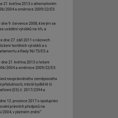
 21. května 2013 o alternativním
 2006/2004 a směrnice 2009/22/ES
 dne 9. července 2008, kterým se
se uvádění výrobků na trh, a
e dne 27. září 2011 o názvech
ožení textilních výrobků a o
arlamentu a Rady 96/73/ES a
 dne 21. května 2013 o řešení
 2006/2004 a směrnice 2009/22/ES
řešení neoprávněného zeměpisného
příslušnosti, místě bydliště či
ařízení (ES) č. 2017/2394 a
ne 12. prosince 2017 o spolupráci
ování právních předpisů na
6/2004, v platném znění.“.