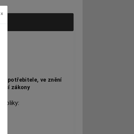
x
ě spotřebitele, ve znění
ející zákony
ubliky: