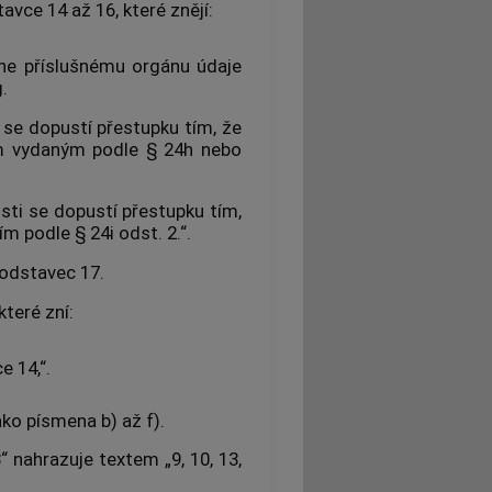
avce 14 až 16, které znějí:
ne příslušnému orgánu údaje
.
 se dopustí přestupku tím, že
ím vydaným podle § 24h nebo
sti se dopustí přestupku tím,
 podle § 24i odst. 2.“.
odstavec 17.
které zní:
 14,“.
ko písmena b) až f).
“ nahrazuje textem „9, 10, 13,