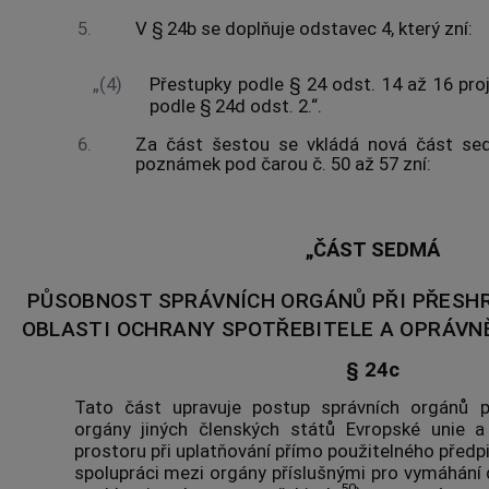
5.
V § 24b se doplňuje odstavec 4, který zní:
„(4)
Přestupky podle § 24 odst. 14 až 16 pro
podle § 24d odst. 2.“.
6.
Za část šestou se vkládá nová část sed
poznámek pod čarou č. 50 až 57 zní:
„ČÁST SEDMÁ
PŮSOBNOST SPRÁVNÍCH ORGÁNŮ PŘI PŘESHR
OBLASTI OCHRANY SPOTŘEBITELE A OPRÁVN
§ 24c
Tato část upravuje postup správních orgánů př
orgány jiných členských států Evropské unie 
prostoru při uplatňování přímo použitelného předpi
spolupráci mezi orgány příslušnými pro vymáhání 
50