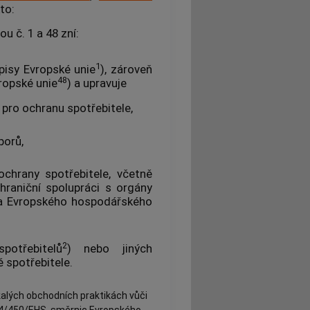
to:
 č. 1 a 48 zní:
1
pisy Evropské unie
), zároveň
48
ropské unie
) a upravuje
pro ochranu spotřebitele,
porů,
ochrany spotřebitele, včetně
hraniční spolupráci s orgány
e a Evropského hospodářského
2
potřebitelů
) nebo jiných
 spotřebitele.
lých obchodních praktikách vůči
84/450/EHS, směrnic Evropského