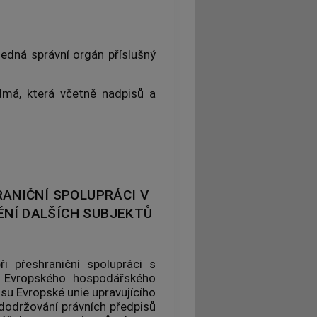
jedná správní orgán příslušný
má, která včetně nadpisů a
ANIČNÍ SPOLUPRÁCI V
ĚNÍ DALŠÍCH SUBJEKTŮ
i přeshraniční spolupráci s
a Evropského hospodářského
su Evropské unie upravujícího
dodržování právních předpisů