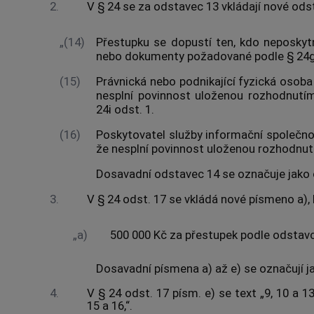
2.
V § 24 se za odstavec 13 vkládají nové odst
„(14)
Přestupku se dopustí ten, kdo neposkyt
nebo dokumenty požadované podle § 24g
(15)
Právnická nebo podnikající fyzická osoba
nesplní povinnost uloženou rozhodnut
24i odst. 1.
(16)
Poskytovatel služby informační společno
že nesplní povinnost uloženou rozhodnutím
Dosavadní odstavec 14 se označuje jako 
3.
V § 24 odst. 17 se vkládá nové písmeno a), 
„a)
500 000 Kč za přestupek podle odstavce
Dosavadní písmena a) až e) se označují ja
4.
V § 24 odst. 17 písm. e) se text „9, 10 a 13
15 a 16,“.