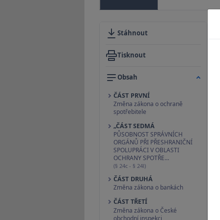
Stáhnout
Tisknout
Obsah
ČÁST PRVNÍ
Změna zákona o ochraně
spotřebitele
„ČÁST SEDMÁ
PŮSOBNOST SPRÁVNÍCH
ORGÁNŮ PŘI PŘESHRANIČNÍ
SPOLUPRÁCI V OBLASTI
OCHRANY SPOTŘE…
(§ 24c - § 24l)
ČÁST DRUHÁ
Změna zákona o bankách
ČÁST TŘETÍ
Změna zákona o České
obchodní inspekci