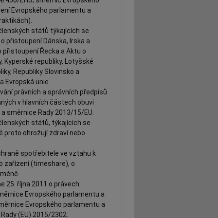
zení Evropského parlamentu a
aktikách).
lenských států týkajících se
o přistoupení Dánska, Irska a
o přistoupení Řecka a Aktu o
, Kyperské republiky, Lotyšské
liky, Republiky Slovinsko a
a Evropská unie.
ání právních a správních předpisů
aných v hlavních částech obuvi
S a směrnice Rady 2013/15/EU.
lenských států, týkajících se
é proto ohrožují zdraví nebo
raně spotřebitele ve vztahu k
zařízení (timeshare), o
ýměně.
25. října 2011 o právech
směrnice Evropského parlamentu a
měrnice Evropského parlamentu a
 Rady (EU) 2015/2302.