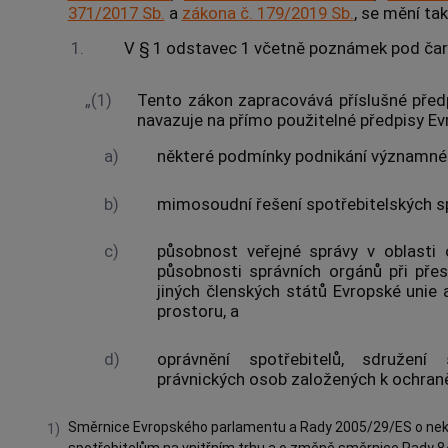
371/2017 Sb.
a
zákona č. 179/2019 Sb.
, se mění tak
1.
V § 1 odstavec 1 včetně poznámek pod čarou
„(1)
Tento zákon zapracovává příslušné před
navazuje na přímo použitelné předpisy Ev
a)
některé podmínky podnikání významné 
b)
mimosoudní řešení spotřebitelských s
c)
působnost veřejné správy v oblasti 
působnosti správních orgánů při přes
jiných členských států Evropské uni
prostoru, a
d)
oprávnění spotřebitelů, sdružení s
právnických osob založených k ochraně
Směrnice Evropského parlamentu a Rady 2005/29/ES o neka
1)
spotřebitelům na vnitřním trhu a o změně směrnice Rady 