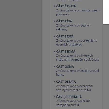
ČÁST ČTVRTÁ
Změna zákona o živnostenském
podnikání
ČÁST PÁTÁ
Změna zákona o regulaci
reklamy
ČÁST ŠESTÁ
Změna zákona o spořitelních a
úvěrních družstvech
ČÁST SEDMÁ
Změna zákona o některých
službách informační společnosti
ČÁST OSMÁ
Změna zákona o České národní
bance
ČÁST DESÁTÁ
Změna zákona o ověřování
střelných zbraní a střeliva
ČÁST JEDENÁCTÁ
Změna zákona o ochraně
veřejného zdraví