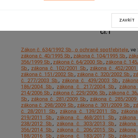
Změna zákona o ochraně spotř
ZAVŘÍT
Čl. I
Zákon č. 634/1992 Sb., o ochraně spotřebitele
, ve
zákona č. 40/1995 Sb.
,
zákona č. 104/1995 Sb.
,
zák
356/1999 Sb.
,
zákona č. 64/2000 Sb.
,
zákona č. 145
Sb.
,
zákona č. 102/2001 Sb.
,
zákona č. 452/2001
zákona č. 151/2002 Sb.
,
zákona č. 320/2002 Sb.
,
zá
č. 277/2003 Sb.
,
zákona č. 439/2003 Sb.
,
zákona
186/2004 Sb.
,
zákona č. 217/2004 Sb.
,
zákona 
214/2006 Sb.
,
zákona č. 229/2006 Sb.
,
zákona č. 36
Sb.
,
zákona č. 281/2009 Sb.
,
zákona č. 285/2009
zákona č. 298/2009 Sb.
,
zákona č. 301/2009 Sb.
,
zá
č. 28/2011 Sb.
,
zákona č. 139/2011 Sb.
,
zákona
219/2011 Sb.
,
zákona č. 468/2011 Sb.
,
zákona 
238/2012 Sb.
,
zákona č. 303/2013 Sb.
,
zákona 
356/2014 Sb.
,
zákona č. 206/2015 Sb.
,
zákona 
188/2016 Sb.
,
zákona č. 183/2017 Sb.
,
zákona 