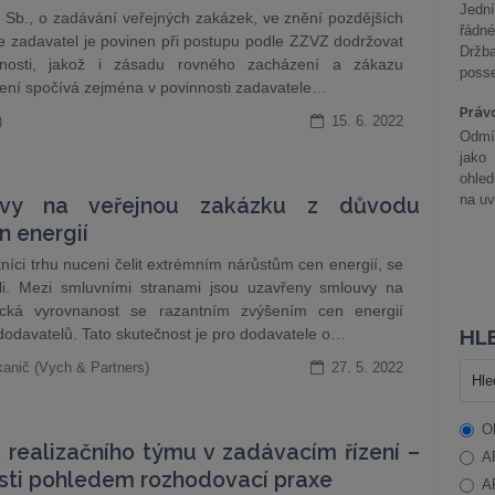
Jední
6
Sb., o zadávání veřejných zakázek, ve znění pozdějších
řádné
že zadavatel je povinen při postupu podle ZZVZ dodržovat
Držba
enosti, jakož i zásadu rovného zacházení a zákazu
posse
ení spočívá zejména v povinnosti zadavatele…
Práv
)
15. 6. 2022
Odmít
jako
ohle
na uv
uvy na veřejnou zakázku z důvodu
 energií
tníci trhu nuceni čelit extrémním nárůstům cen energií, se
li. Mezi smluvními stranami jsou uzavřeny smlouvy na
mická vyrovnanost se razantním zvýšením cen energií
odavatelů. Tato skutečnost je pro dodavatele o…
HLE
kanič (Vych & Partners)
27. 5. 2022
O
realizačního týmu v zadávacím řízení –
A
sti pohledem rozhodovací praxe
A