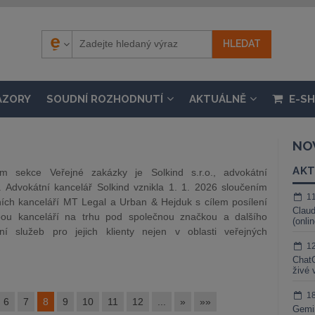
ÁZORY
SOUDNÍ ROZHODNUTÍ
AKTUÁLNĚ
E-S
NO
AKT
em sekce Veřejné zakázky je Solkind s.r.o., advokátní
. Advokátní kancelář Solkind vznikla 1. 1. 2026 sloučením
1
ích kanceláří MT Legal a Urban & Hejduk s cílem posílení
Claud
bou kanceláří na trhu pod společnou značkou a dalšího
(onli
ění služeb pro jejich klienty nejen v oblasti veřejných
1
ChatG
živé 
1
6
7
8
9
10
11
12
...
»
»»
Gemin