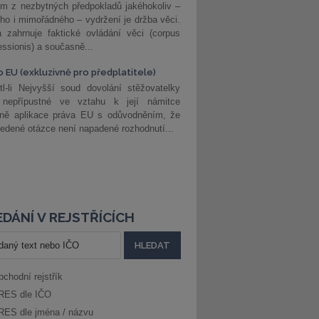
m z nezbytných předpokladů jakéhokoliv –
ho i mimořádného – vydržení je držba věci.
 zahrnuje faktické ovládání věci (corpus
ssionis) a současně...
o EU (exkluzivně pro předplatitele)
l-li Nejvyšší soud dovolání stěžovatelky
 nepřípustné ve vztahu k její námitce
dně aplikace práva EU s odůvodněním, že
edené otázce není napadené rozhodnutí...
DÁNÍ V REJSTŘÍCÍCH
bchodní rejstřík
RES dle IČO
RES dle jména / názvu