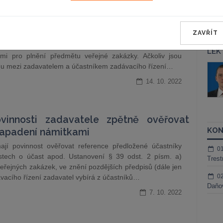
lů při plnění veřejných zakázek
ZAVŘÍT
jné zakázky proběhlo řádně a včas a za tím účelem bude
í hledat vhodného partnera, který bude disponovat
LEK
mi pro plnění předmětu veřejné zakázky. Ačkoliv jsou
hu mezi zadavatelem a účastníkem zadávacího řízení…
áš Sokol
JUDr. Martin Maisner, Ph.D.,
MCIArb
ktora
14. 10. 2022
Kurzy lektora
vinnosti zadavatele zpětně ověřovat
KON
 napadení námitkami
ají povinnost ověřovat reference předložené účastníky
0
stech o účast apod. Ustanovení § 39 odst. 2 písm. a)
Trest
eřejných zakázek, ve znění pozdějších předpisů (dále jen
0
vacího řízení zadavatel vybírá z účastníků…
Daňov
7. 10. 2022