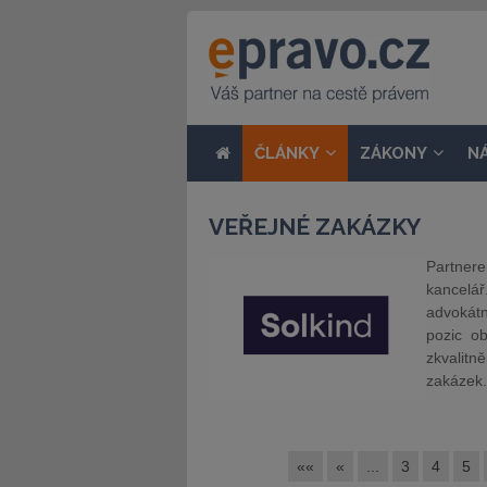
ČLÁNKY
ZÁKONY
N
VEŘEJNÉ ZAKÁZKY
Partner
kancelář
advokátn
pozic o
zkvalitn
zakázek.
««
«
...
3
4
5