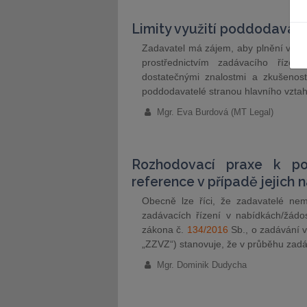
Limity využití poddodavate
Zadavatel má zájem, aby plnění veře
prostřednictvím zadávacího řízen
dostatečnými znalostmi a zkušenost
poddodavatelé stranou hlavního vzta
JUDr. Tomáš Nielsen
JUDr. Tom
Kurzy lektora
Kurzy le
Mgr. Eva Burdová (MT Legal)
Rozhodovací praxe k po
reference v případě jejich
Obecně lze říci, že zadavatelé nem
zadávacích řízení v nabídkách/žádo
zákona č.
134/2016
Sb., o zadávání v
„ZZVZ“) stanovuje, že v průběhu zadá
Mgr. Dominik Dudycha