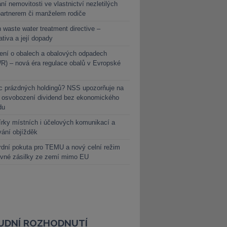
ní nemovitosti ve vlastnictví nezletilých
partnerem či manželem rodiče
 waste water treatment directive –
lativa a její dopady
ení o obalech a obalových odpadech
) – nová éra regulace obalů v Evropské
c prázdných holdingů? NSS upozorňuje na
y osvobození dividend bez ekonomického
du
rky místních i účelových komunikací a
vání objížděk
dní pokuta pro TEMU a nový celní režim
evné zásilky ze zemí mimo EU
UDNÍ ROZHODNUTÍ