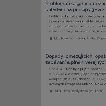
Problematika „přesoutěžení
ohledem na principy 3E a z
Problematika zahájení nového výběro
zakázky a stále trvá (a neblíží se ani
veřejných zakázek, není i přes vel
zakázek zcela jasně řešena. V praxi 
Mgr. Miroslav Kučerka, Aneta Hourov
Dopady omezujících opat
zadávání a plnění veřejnýc
Dne 8. 4. 2022 bylo přijato Nařízen
č. 833/2014 o omezujících opatřeních
Ukrajině (dále jen „Nařízení č. 833/
uvalených Evropskou Unií na Rusko v 
JUDr. Hana Randýsková (MT Legal)