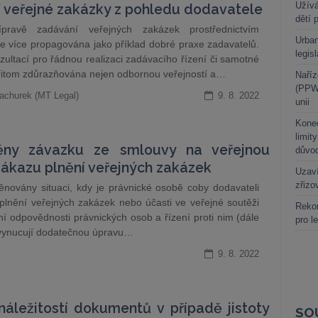
Užívá
í veřejné zakázky z pohledu dodavatele
dětí 
pravě zadávání veřejných zakázek prostřednictvím
Urban
ále více propagována jako příklad dobré praxe zadavatelů.
legis
ultací pro řádnou realizaci zadávacího řízení či samotné
přitom zdůrazňována nejen odbornou veřejností a…
Naříz
(PPWR
achurek (MT Legal)
9. 8. 2022
unii
Kone
limit
měny závazku ze smlouvy na veřejnou
důvo
zákazu plnění veřejných zakázek
Uzaví
zřizo
ěnovány situaci, kdy je právnické osobě coby dodavateli
plnění veřejných zakázek nebo účasti ve veřejné soutěži
Rekor
ní odpovědnosti právnických osob a řízení proti nim (dále
pro l
i vynucují dodatečnou úpravu…
9. 8. 2022
áležitostí dokumentů v případě jistoty
SO