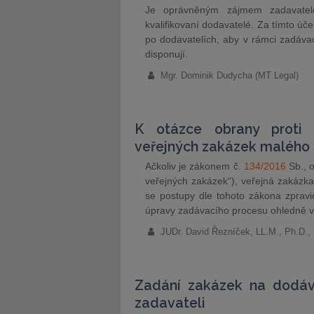
Je oprávněným zájmem zadavatele
kvalifikovaní dodavatelé. Za tímto 
po dodavatelích, aby v rámci zadávac
disponují.
Mgr. Dominik Dudycha (MT Legal)
K otázce obrany proti
veřejných zakázek malého
Ačkoliv je zákonem č.
134/2016
Sb., o
veřejných zakázek“), veřejná zakázka
se postupy dle tohoto zákona zprav
úpravy zadávacího procesu ohledně 
JUDr. David Řezníček, LL.M., Ph.D.,
Zadání zakázek na dodávk
zadavateli