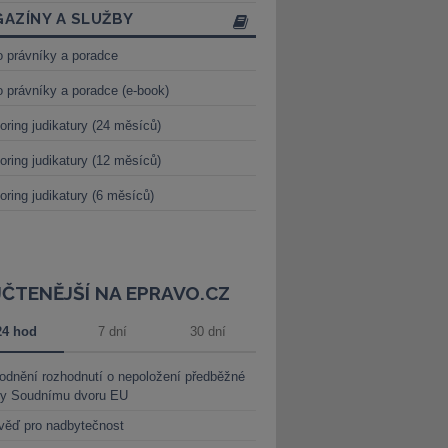
AZÍNY A SLUŽBY
o právníky a poradce
o právníky a poradce (e-book)
oring judikatury (24 měsíců)
oring judikatury (12 měsíců)
oring judikatury (6 měsíců)
JČTENĚJŠÍ NA EPRAVO.CZ
24 hod
7 dní
30 dní
dnění rozhodnutí o nepoložení předběžné
ky Soudnímu dvoru EU
věď pro nadbytečnost