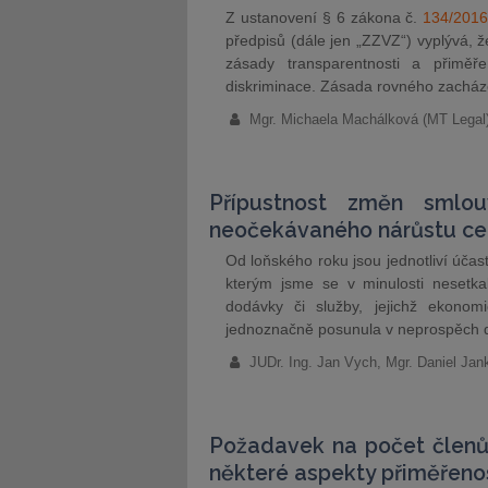
Z ustanovení § 6 zákona č.
134/201
předpisů (dále jen „ZZVZ“) vyplývá, 
zásady transparentnosti a přiměř
diskriminace. Zásada rovného zacház
Mgr. Michaela Machálková (MT Legal
Přípustnost změn smlo
neočekávaného nárůstu cen
Od loňského roku jsou jednotliví účas
kterým jsme se v minulosti nesetka
dodávky či služby, jejichž ekono
jednoznačně posunula v neprospěch d
JUDr. Ing. Jan Vych, Mgr. Daniel Jan
Požadavek na počet členů 
některé aspekty přiměřeno