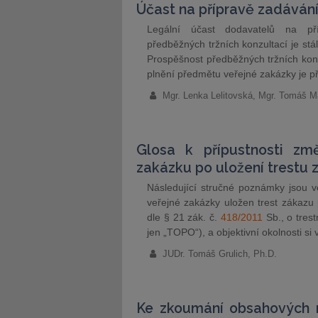
Účast na přípravě zadáván
Legální účast dodavatelů na pří
předběžných tržních konzultací je st
Prospěšnost předběžných tržních konz
plnění předmětu veřejné zakázky je 
Mgr. Lenka Lelitovská, Mgr. Tomáš M
Glosa k přípustnosti z
zakázku po uložení trestu 
Následující stručné poznámky jsou v
veřejné zakázky uložen trest zákazu 
dle § 21 zák. č.
418/2011
Sb., o trest
jen „TOPO“), a objektivní okolnosti s
JUDr. Tomáš Grulich, Ph.D.
Ke zkoumání obsahových n