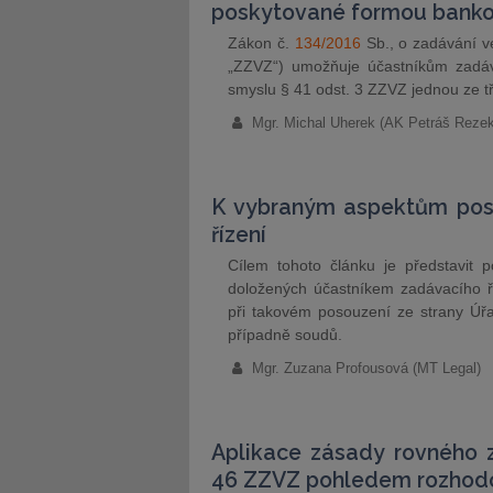
poskytované formou bankov
Zákon č.
134/2016
Sb., o zadávání ve
„ZZVZ“) umožňuje účastníkům zadávac
smyslu § 41 odst. 3 ZZVZ jednou ze tř
Mgr. Michal Uherek (AK Petráš Rezek
K vybraným aspektům poso
řízení
Cílem tohoto článku je představit 
doložených účastníkem zadávacího ř
při takovém posouzení ze strany Úř
případně soudů.
Mgr. Zuzana Profousová (MT Legal)
Aplikace zásady rovného 
46 ZZVZ pohledem rozhodo