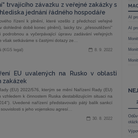
“ trvajícího závazku z veřejné zakázky s
MAG
 hlediska jednání řádného hospodáře
AI pr
vého řízení k plnění, které vzešlo z předchozí veřejné
 v dohledné době konec plnění), laicky tzv. „přesoutěžení“
AI pr
mi podrobnou a vyčerpávající úpravu zadávání veřejných
Monit
se však setkáváme s častými dotazy ze…
Monit
á (KGS legal)
8. 9. 2022
Monit
ření EU uvalených na Rusko v oblasti
h zakázek
NE
í Rady (EU) 2022/576, kterým se mění Nařízení Rady (EU)
 vzhledem k činnostem Ruska destabilizujícím situaci na
2014“). Uvedené nařízení představovalo pátý balík sankcí
souvislosti s jeho vojenskou agresí…
Odůvo
30. 8. 2022
otáz
Výpo