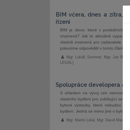
BIM včera, dnes a zítra, a
řízení
BIM je slovo, které v posledních m
znamená? Jak to aktuálně vypadá 
vlastně znamená pro zadavatele a j
pokusíme odpovědět v tomto článku.
Mgr. Lukáš Sommer, Mgr. Jan Bořu
LEGAL)
Spolupráce developera a 
S ohledem na vývoj cen nemovitostí
vlastního bydlení pro zvětšující se čás
bytové výstavby, které nebudou „klas
bydlení. Jedná se mimo jiné o bytovou
Mgr. Martin Látal, Mgr. David Mareš, 