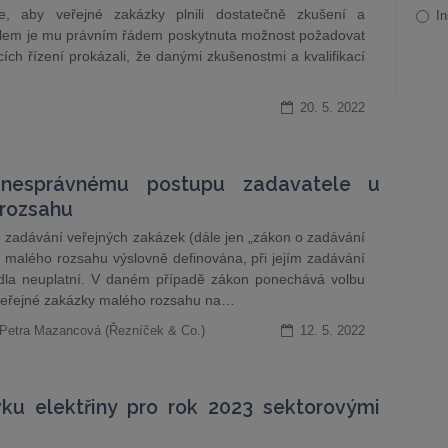
, aby veřejné zakázky plnili dostatečně zkušení a
In
účelem je mu právním řádem poskytnuta možnost požadovat
ích řízení prokázali, že danými zkušenostmi a kvalifikací
20. 5. 2022
 nesprávnému postupu zadavatele u
 rozsahu
 zadávání veřejných zakázek (dále jen „zákon o zadávání
 malého rozsahu výslovně definována, při jejím zadávání
idla neuplatní. V daném případě zákon ponechává volbu
veřejné zakázky malého rozsahu na…
 Petra Mazancová (Řezníček & Co.)
12. 5. 2022
u elektřiny pro rok 2023 sektorovými