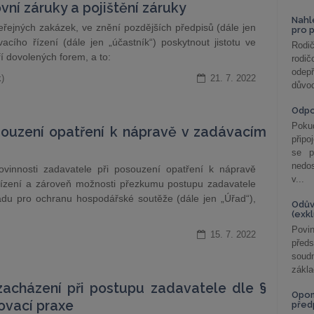
ní záruky a pojištění záruky
Nahl
řejných zakázek, ve znění pozdějších předpisů (dále jen
pro 
ího řízení (dále jen „účastník“) poskytnout jistotu ve
Rodič
í dovolených forem, a to:
rodič
odepř
)
21. 7. 2022
důvod
Odp
Poku
uzení opatření k nápravě v zadávacím
připo
se p
nedo
povinnosti zadavatele při posouzení opatření k nápravě
v...
ízení a zároveň možnosti přezkumu postupu zadavatele
adu pro ochranu hospodářské soutěže (dále jen „Úřad“),
Odův
(exk
Povin
15. 7. 2022
před
soudn
zákla
zacházení při postupu zadavatele dle §
Opom
vací praxe
před