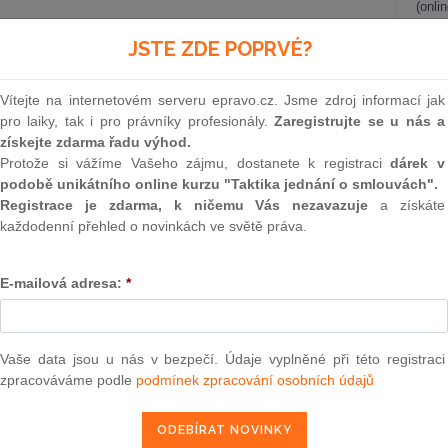
(onli
2
JSTE ZDE POPRVÉ?
neb co to je BIM a jak ovlivní zadávací
Prakt
smluv
Vítejte na internetovém serveru epravo.cz. Jsme zdroj informací jak
ěsících rezonuje celým stavebnictvím. Co vlastně „BIM“
0
pro laiky, tak i pro právníky profesionály.
Zaregistrujte se u nás a
se zaváděním koncepce BIM? Co zavedení metody BIM
Prakt
získejte zdarma řadu výhod.
e BIM jenom 3D model nebo něco víc? Na tyto otázky se
judik
Protože si vážíme Vašeho zájmu, dostanete k registraci
dárek v
podobě unikátního online kurzu "Taktika jednání o smlouvách".
ta, Mgr. Nikola Holubcová (ROWAN
1. 11. 2022
ONL
Registrace je zdarma, k ničemu Vás nezavazuje
a získáte
každodenní přehled o novinkách ve světě práva.
Vnos
valor
soud
E-mailová adresa:
*
zadavatele z pohledu regulace ZZVZ
Výpo
neom
 v posledních letech a z toho pramenící nedostupnost
t populace, nabírají na intenzitě snahy o realizaci projektů
Nová 
Vaše data jsou u nás v bezpečí. Údaje vyplněné při této registraci
ickými“ developerskými projekty nabízejícími vlastnické
zpracováváme podle
podmínek zpracování osobních údajů
 výstavbu akcentující sociální…
Změn
energ
Ph.D. (MT Legal)
25. 10. 2022
Čern