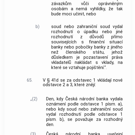
závazkům vůči oprávněným
osobám a nemá vyhlídky, že tak
bude moci učinit, nebo
b)
soud nebo zahraniční soud vydal
rozhodnutí o úpadku nebo jiné
rozhodnutí z důvodů přímo
souvisejících s finanční situací
banky nebo pobočky banky z jiného
než členského státu, jehož
důsledkem je pozastavení práva
vkladatelů nakládat s vklady, na
které se vztahuje pojištění.“.
65.
V § 41d se za odstavec 1 vkládají nové
odstavce 2 a 3, které znějí:
„(2)
Den, kdy Česká národní banka vydala
oznámení podle odstavce 1 písm. a),
nebo kdy soud nebo zahraniční soud
vydal rozhodnutí podle odstavce 1
písm. b), se považuje za rozhodný
den.
(3)
Česká národní banka uveřejní