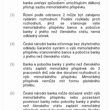
banka uveřejní způsobem umožňujícím dálkový
přístup sazbu mimořádného příspěvku.
(3)
Řízení podle odstavce 2 může být zahájeno
vydáním rozhodnutí. Podání rozkladu proti
rozhodnutí, jímž se stanovuje výše
mimořádného příspěvku bance a pobočce
banky z jiného než členského státu, nemá
odkladný účinek.
(4)
Česká národní banka informuje bez zbytečného
odkladu Garanční systém o výši mimořádného
příspěvku stanoveného bance a pobočce banky
z jiného než členského státu.
(5)
Banka a pobočka banky z jiného než členského
státu zaplatí mimořádný příspěvek do 3
pracovních dnů ode dne doručení rozhodnutí o
výši mimořádného příspěvku. Mimořádný
příspěvek nemůže mít formu platebního
příslibu.
(6)
Česká národní banka může dočasně snížit výši
mimořádného příspěvku nebo pozastavit
povinnost banky nebo pobočky banky z jiného
než členského státu zaplatit mimořádný