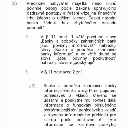
(2)
Předloží-li nabyvatel majetku nebo dluhů
povinné osoby podle zákona upravujícího
ozdravné postupy a řešení krize na finančním
trhu žádost o udělení licence, Česká národní
banka žádost bez zbytečného odkladu
posoudí.“.
5.
V § 11 odst. 1 větě první se slova
„Banky a pobočky zahraničních bank
jsou povinny informovat“ nahrazují
slovy „Banka a pobočka zahraniční
banky informuje“ a ve větě druhé se
slova „jsou povinny poskytnout“
nahrazují slovem „poskytuje“.
6.
V § 11 odstavec 2 zní:
„(2)
Banka a pobočka zahraniční banky
informuje klienta o systému pojištění
pohledávek z vkladů, kterého se
účastní, a poskytne mu rovněž další
informace o fungování příslušného
systému pojištění pohledávek z vkladů
v rozsahu informačního přehledu pro
klienta podle odstavce 6. Tyto
informace se klientovi poskytují