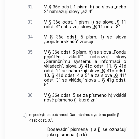
32.
V § 36e odst. 1 písm. h) se slova „nebo
2“ nahrazují slovy „až 4“.
33.
V § 36e odst. 1 písm. i) se slova „§ 11
odst. 4“ nahrazují slovy „§ 11 odst. 8“.
34.
V § 36e odst. 5 písm. f) se slova
„pojištění vkladů“ zrušují.
35.
V § 36e odst. 5 písm. h) se slova „Fondu
pojištění vkladů“ nahrazují slovy
„Garančnímu systému a informaci o
vkladech“, slova „§ 41c odst. 11, § 41d
odst. 2“ se nahrazují slovy „§ 41c odst.
10, § 41d odst. 4 a 5“ a za slova „§ 41f
odst. 3“ se vkládají slova „, § 41g odst.
5“.
36.
V § 36e odst. 5 se za písmeno h) vkládá
nové písmeno i), které zní:
neposkytne součinnost Garančnímu systému podle §
„i)
41eb odst. 3,“.
Dosavadní písmena i) a j) se označují
jako písmena j) a k).