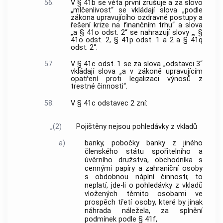
56.
V § 41b se věta první zrušuje a za slovo
„mlčenlivost“ se vkládají slova „podle
zákona upravujícího ozdravné postupy a
řešení krize na finančním trhu“ a slova
„a § 41o odst. 2“ se nahrazují slovy „, §
41o odst. 2, § 41p odst. 1 a 2 a § 41q
odst. 2“.
57.
V § 41c odst. 1 se za slova „odstavci 3“
vkládají slova „a v zákoně upravujícím
opatření proti legalizaci výnosů z
trestné činnosti“.
58.
V § 41c odstavec 2 zní:
„(2)
Pojištěny nejsou pohledávky z vkladů
a)
banky, pobočky banky z jiného
členského státu spořitelního a
úvěrního družstva, obchodníka s
cennými papíry a zahraniční osoby
s obdobnou náplní činnosti; to
neplatí, jde-li o pohledávky z vkladů
vložených těmito osobami ve
prospěch třetí osoby, které by jinak
náhrada náležela, za splnění
podmínek podle § 41f,