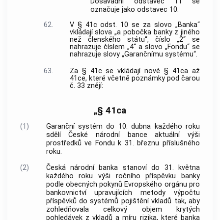
Dosavadní odstavec 11 se
označuje jako odstavec 10.
62.
V § 41c odst. 10 se za slovo „Banka“
vkládají slova „a pobočka banky z jiného
než členského státu“, číslo „2“ se
nahrazuje číslem „4“ a slovo „Fondu“ se
nahrazuje slovy „Garančnímu systému“.
63.
Za § 41c se vkládají nové § 41ca až
41ce, které včetně poznámky pod čarou
č. 33 znějí:
„§ 41ca
(1)
Garanční systém do 10. dubna každého roku
sdělí České národní bance aktuální výši
prostředků ve Fondu k 31. březnu příslušného
roku.
(2)
Česká národní banka stanoví do 31. května
každého roku výši ročního příspěvku banky
podle obecných pokynů Evropského orgánu pro
bankovnictví upravujících metody výpočtu
příspěvků do systémů pojištění vkladů tak, aby
zohledňovala celkový objem krytých
pohledávek z vkladů a míru rizika, které banka