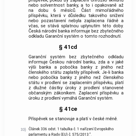
příspěvek, pokud by zaplacení ohrozilo likviditu
nebo solventnost banky, a to i opakovaně až
na dobu 6 měsíců. Část mimořádného
příspěvku, která v důsledku takového snížení
nebo pozastavení nebyla zaplacena řádně a
včas, se stává splatnou uplynutím této doby.
Česká národní banka informuje bez zbytečného
odkladu Garanční systém o tomto rozhodnutí.
§ 41cd
Garanční systém bez zbytečného odkladu
informuje Českou národní banku, zda a v jaké
výši banka a pobočka banky z jiného než
členského státu zaplatily příspěvek. Je-li banka
nebo pobočka banky z jiného než členského
státu v prodlení se zaplacením příspěvku, platí
z dlužné částky úroky z prodlení stanovené
občanským zákoníkem. Zaplacení příspěvku a
úroku z prodlení vymáhá Garanční systém.
§ 41ce
Příspěvek se stanovuje a platí v české měně.
Článek 336 odst. 1 tabulka č. 1 nařízení Evropského
33)
parlamentu a Rady (EU) č. 575/2013.“.