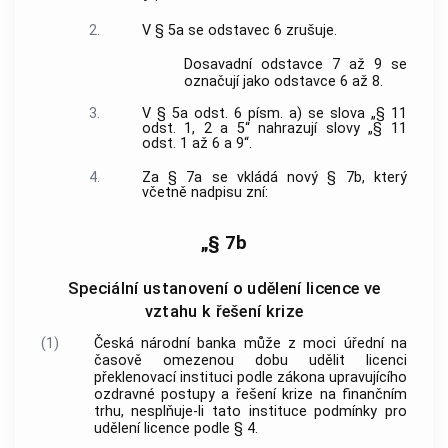
2.
V § 5a se odstavec 6 zrušuje.
Dosavadní odstavce 7 až 9 se
označují jako odstavce 6 až 8.
3.
V § 5a odst. 6 písm. a) se slova „§ 11
odst. 1, 2 a 5“ nahrazují slovy „§ 11
odst. 1 až 6 a 9“.
4.
Za § 7a se vkládá nový § 7b, který
včetně nadpisu zní:
„§ 7b
Speciální ustanovení o udělení licence ve
vztahu k řešení krize
(1)
Česká národní banka může z moci úřední na
časově omezenou dobu udělit licenci
překlenovací instituci podle zákona upravujícího
ozdravné postupy a řešení krize na finančním
trhu, nesplňuje-li tato instituce podmínky pro
udělení licence podle § 4.