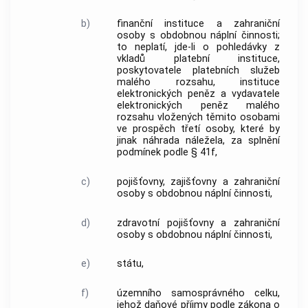
b)
finanční instituce a zahraniční
osoby s obdobnou náplní činnosti;
to neplatí, jde-li o pohledávky z
vkladů platební instituce,
poskytovatele platebních služeb
malého rozsahu, instituce
elektronických peněz a vydavatele
elektronických peněz malého
rozsahu vložených těmito osobami
ve prospěch třetí osoby, které by
jinak náhrada náležela, za splnění
podmínek podle § 41f,
c)
pojišťovny, zajišťovny a zahraniční
osoby s obdobnou náplní činnosti,
d)
zdravotní pojišťovny a zahraniční
osoby s obdobnou náplní činnosti,
e)
státu,
f)
územního samosprávného celku,
jehož daňové příjmy podle zákona o