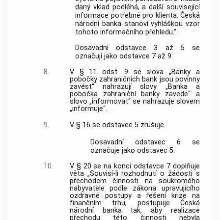
daný vklad podléhá, a další související
informace potřebné pro klienta. Česká
národní banka stanoví vyhláškou vzor
tohoto informačního přehledu.“.
Dosavadní odstavce 3 až 5 se
označují jako odstavce 7 až 9.
8.
V § 11 odst. 9 se slova „Banky a
pobočky zahraničních bank jsou povinny
zavést“ nahrazují slovy „Banka a
pobočka zahraniční banky zavede“ a
slovo „informovat“ se nahrazuje slovem
„informuje“.
9.
V § 16 se odstavec 5 zrušuje.
Dosavadní odstavec 6 se
označuje jako odstavec 5.
10.
V § 20 se na konci odstavce 7 doplňuje
věta „Souvisí-li rozhodnutí o žádosti s
přechodem činnosti na soukromého
nabyvatele podle zákona upravujícího
ozdravné postupy a řešení krize na
finančním trhu, postupuje Česká
národní banka tak, aby realizace
přechodu této činnosti nebyla