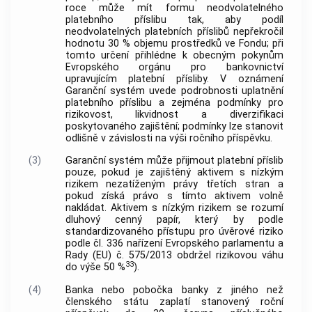
roce může mít formu neodvolatelného
platebního příslibu tak, aby podíl
neodvolatelných platebních příslibů nepřekročil
hodnotu 30 % objemu prostředků ve Fondu; při
tomto určení přihlédne k obecným pokynům
Evropského orgánu pro bankovnictví
upravujícím platební přísliby. V oznámení
Garanční systém uvede podrobnosti uplatnění
platebního příslibu a zejména podmínky pro
rizikovost, likvidnost a diverzifikaci
poskytovaného zajištění; podmínky lze stanovit
odlišně v závislosti na výši ročního příspěvku.
(3)
Garanční systém může přijmout platební příslib
pouze, pokud je zajištěný aktivem s nízkým
rizikem nezatíženým právy třetích stran a
pokud získá právo s tímto aktivem volně
nakládat. Aktivem s nízkým rizikem se rozumí
dluhový cenný papír, který by podle
standardizovaného přístupu pro úvěrové riziko
podle čl. 336 nařízení Evropského parlamentu a
Rady (EU) č. 575/2013 obdržel rizikovou váhu
33
do výše 50 %
).
(4)
Banka nebo pobočka banky z jiného než
členského státu zaplatí stanovený roční