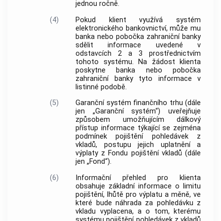
jednou ročně.
(4)
Pokud klient využívá systém
elektronického bankovnictví, může mu
banka nebo pobočka zahraniční banky
sdělit informace uvedené v
odstavcích 2 a 3 prostřednictvím
tohoto systému. Na žádost klienta
poskytne banka nebo pobočka
zahraniční banky tyto informace v
listinné podobě.
(5)
Garanční systém finančního trhu (dále
jen „Garanční systém“) uveřejňuje
způsobem umožňujícím dálkový
přístup informace týkající se zejména
podmínek pojištění pohledávek z
vkladů, postupu jejich uplatnění a
výplaty z Fondu pojištění vkladů (dále
jen „Fond“).
(6)
Informační přehled pro klienta
obsahuje základní informace o limitu
pojištění, lhůtě pro výplatu a měně, ve
které bude náhrada za pohledávku z
vkladu vyplacena, a o tom, kterému
systému pojištění pohledávek z vkladů