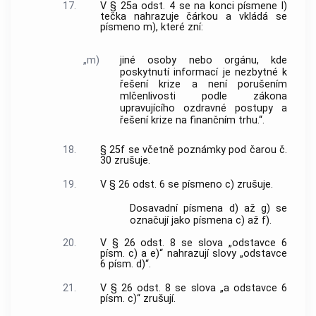
17.
V § 25a odst. 4 se na konci písmene l)
tečka nahrazuje čárkou a vkládá se
písmeno m), které zní:
„m)
jiné osoby nebo orgánu, kde
poskytnutí informací je nezbytné k
řešení krize a není porušením
mlčenlivosti podle zákona
upravujícího ozdravné postupy a
řešení krize na finančním trhu.“.
18.
§ 25f se včetně poznámky pod čarou č.
30 zrušuje.
19.
V § 26 odst. 6 se písmeno c) zrušuje.
Dosavadní písmena d) až g) se
označují jako písmena c) až f).
20.
V § 26 odst. 8 se slova „odstavce 6
písm. c) a e)“ nahrazují slovy „odstavce
6 písm. d)“.
21.
V § 26 odst. 8 se slova „a odstavce 6
písm. c)“ zrušují.