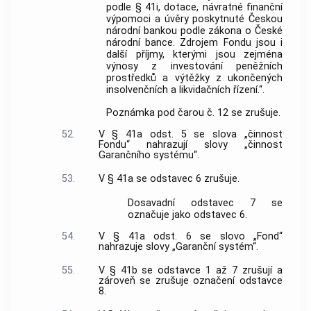
podle § 41i, dotace, návratné finanční
výpomoci a úvěry poskytnuté Českou
národní bankou podle zákona o České
národní bance. Zdrojem Fondu jsou i
další příjmy, kterými jsou zejména
výnosy z investování peněžních
prostředků a výtěžky z ukončených
insolvenčních a likvidačních řízení.“.
Poznámka pod čarou č. 12 se zrušuje.
52.
V § 41a odst. 5 se slova „činnost
Fondu“ nahrazují slovy „činnost
Garančního systému“.
53.
V § 41a se odstavec 6 zrušuje.
Dosavadní odstavec 7 se
označuje jako odstavec 6.
54.
V § 41a odst. 6 se slovo „Fond“
nahrazuje slovy „Garanční systém“.
55.
V § 41b se odstavce 1 až 7 zrušují a
zároveň se zrušuje označení odstavce
8.