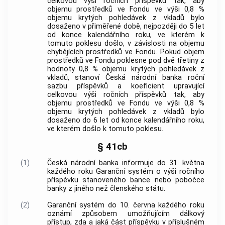
celkovou výši ročních příspěvků tak, aby
objemu prostředků ve Fondu ve výši 0,8 %
objemu krytých pohledávek z vkladů bylo
dosaženo v přiměřené době, nejpozději do 5 let
od konce kalendářního roku, ve kterém k
tomuto poklesu došlo, v závislosti na objemu
chybějících prostředků ve Fondu. Pokud objem
prostředků ve Fondu poklesne pod dvě třetiny z
hodnoty 0,8 % objemu krytých pohledávek z
vkladů, stanoví Česká národní banka roční
sazbu příspěvků a koeficient upravující
celkovou výši ročních příspěvků tak, aby
objemu prostředků ve Fondu ve výši 0,8 %
objemu krytých pohledávek z vkladů bylo
dosaženo do 6 let od konce kalendářního roku,
ve kterém došlo k tomuto poklesu.
§ 41cb
(1)
Česká národní banka informuje do 31. května
každého roku Garanční systém o výši ročního
příspěvku stanoveného bance nebo pobočce
banky z jiného než členského státu.
(2)
Garanční systém do 10. června každého roku
oznámí způsobem umožňujícím dálkový
přístup, zda a jaká část příspěvku v příslušném