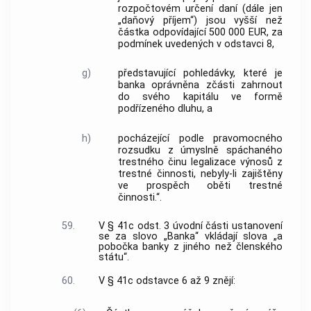
rozpočtovém určení daní (dále jen
„daňový příjem“) jsou vyšší než
částka odpovídající 500 000 EUR, za
podmínek uvedených v odstavci 8,
g)
představující pohledávky, které je
banka oprávněna zčásti zahrnout
do svého kapitálu ve formě
podřízeného dluhu, a
h)
pocházející podle pravomocného
rozsudku z úmyslně spáchaného
trestného činu legalizace výnosů z
trestné činnosti, nebyly-li zajištěny
ve prospěch oběti trestné
činnosti.“.
59.
V § 41c odst. 3 úvodní části ustanovení
se za slovo „Banka“ vkládají slova „a
pobočka banky z jiného než členského
státu“.
60.
V § 41c odstavce 6 až 9 znějí: