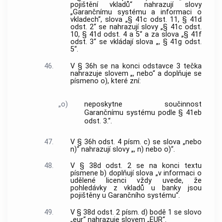
pojištění vkladů“ nahrazují slovy
„Garančnímu systému a informaci o
vkladech“, slova „§ 41c odst. 11, § 41d
odst. 2“ se nahrazují slovy „§ 41c odst.
10, § 41d odst. 4 a 5“ a za slova „§ 41f
odst. 3“ se vkládají slova „, § 41g odst.
5“.
46.
V § 36h se na konci odstavce 3 tečka
nahrazuje slovem „, nebo“ a doplňuje se
písmeno o), které zní:
„o)
neposkytne součinnost
Garančnímu systému podle § 41eb
odst. 3.“.
47.
V § 36h odst. 4 písm. c) se slova „nebo
n)“ nahrazují slovy „, n) nebo o)“.
48.
V § 38d odst. 2 se na konci textu
písmene b) doplňují slova „v informaci o
udělené licenci vždy uvede, že
pohledávky z vkladů u banky jsou
pojištěny u Garančního systému“.
49.
V § 38d odst. 2 písm. d) bodě 1 se slovo
„eur“ nahrazuje slovem „EUR“.