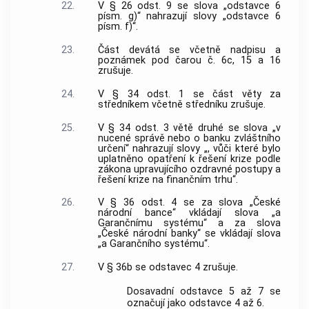
22.
V § 26 odst. 9 se slova „odstavce 6
písm. g)“ nahrazují slovy „odstavce 6
písm. f)“.
23.
Část devátá se včetně nadpisu a
poznámek pod čarou č. 6c, 15 a 16
zrušuje.
24.
V § 34 odst. 1 se část věty za
středníkem včetně středníku zrušuje.
25.
V § 34 odst. 3 větě druhé se slova „v
nucené správě nebo o banku zvláštního
určení“ nahrazují slovy „, vůči které bylo
uplatněno opatření k řešení krize podle
zákona upravujícího ozdravné postupy a
řešení krize na finančním trhu“.
26.
V § 36 odst. 4 se za slova „České
národní bance“ vkládají slova „a
Garančnímu systému“ a za slova
„České národní banky“ se vkládají slova
„a Garančního systému“.
27.
V § 36b se odstavec 4 zrušuje.
Dosavadní odstavce 5 až 7 se
označují jako odstavce 4 až 6.