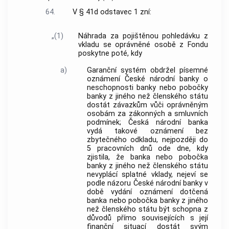
64.
V § 41d odstavec 1 zní:
„(1)
Náhrada za pojištěnou pohledávku z
vkladu se oprávněné osobě z Fondu
poskytne poté, kdy
a)
Garanční systém obdržel písemné
oznámení České národní banky o
neschopnosti banky nebo pobočky
banky z jiného než členského státu
dostát závazkům vůči oprávněným
osobám za zákonných a smluvních
podmínek; Česká národní banka
vydá takové oznámení bez
zbytečného odkladu, nejpozději do
5 pracovních dnů ode dne, kdy
zjistila, že banka nebo pobočka
banky z jiného než členského státu
nevyplácí splatné vklady, nejeví se
podle názoru České národní banky v
době vydání oznámení dotčená
banka nebo pobočka banky z jiného
než členského státu být schopna z
důvodů přímo souvisejících s její
finanční situací dostát svým