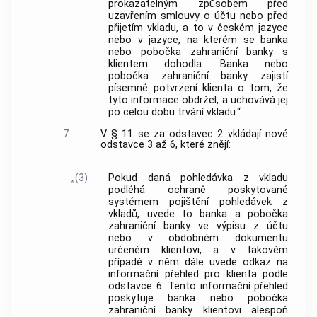
prokazatelným způsobem před
uzavřením smlouvy o účtu nebo před
přijetím vkladu, a to v českém jazyce
nebo v jazyce, na kterém se banka
nebo pobočka zahraniční banky s
klientem dohodla. Banka nebo
pobočka zahraniční banky zajistí
písemné potvrzení klienta o tom, že
tyto informace obdržel, a uchovává jej
po celou dobu trvání vkladu.“.
7.
V § 11 se za odstavec 2 vkládají nové
odstavce 3 až 6, které znějí:
„(3)
Pokud daná pohledávka z vkladu
podléhá ochraně poskytované
systémem pojištění pohledávek z
vkladů, uvede to banka a pobočka
zahraniční banky ve výpisu z účtu
nebo v obdobném dokumentu
určeném klientovi, a v takovém
případě v něm dále uvede odkaz na
informační přehled pro klienta podle
odstavce 6. Tento informační přehled
poskytuje banka nebo pobočka
zahraniční banky klientovi alespoň