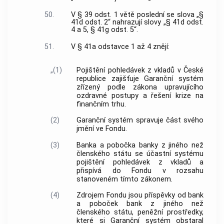
50.
V § 39 odst. 1 větě poslední se slova „§
41d odst. 2“ nahrazují slovy „§ 41d odst.
4 a 5, § 41g odst. 5“.
51.
V § 41a odstavce 1 až 4 znějí:
„(1)
Pojištění pohledávek z vkladů v České
republice zajišťuje Garanční systém
zřízený podle zákona upravujícího
ozdravné postupy a řešení krize na
finančním trhu.
(2)
Garanční systém spravuje část svého
jmění ve Fondu.
(3)
Banka a pobočka banky z jiného než
členského státu se účastní systému
pojištění pohledávek z vkladů a
přispívá do Fondu v rozsahu
stanoveném tímto zákonem.
(4)
Zdrojem Fondu jsou příspěvky od bank
a poboček bank z jiného než
členského státu, peněžní prostředky,
které si Garanční systém obstaral