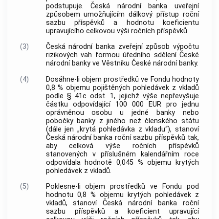
podstupuje. Česká národní banka uveřejní
způsobem umožňujícím dálkový přístup roční
sazbu příspěvků a hodnotu koeficientu
upravujícího celkovou výši ročních příspěvků.
(3)
Česká národní banka zveřejní způsob výpočtu
rizikových vah formou úředního sdělení České
národní banky ve Věstníku České národní banky.
(4)
Dosáhne-li objem prostředků ve Fondu hodnoty
0,8 % objemu pojištěných pohledávek z vkladů
podle § 41c odst. 1, jejichž výše nepřevyšuje
částku odpovídající 100 000 EUR pro jednu
oprávněnou osobu u jedné banky nebo
pobočky banky z jiného než členského státu
(dále jen „krytá pohledávka z vkladu“), stanoví
Česká národní banka roční sazbu příspěvků tak,
aby celková výše ročních příspěvků
stanovených v příslušném kalendářním roce
odpovídala hodnotě 0,045 % objemu krytých
pohledávek z vkladů.
(5)
Poklesne-li objem prostředků ve Fondu pod
hodnotu 0,8 % objemu krytých pohledávek z
vkladů, stanoví Česká národní banka roční
sazbu příspěvků a koeficient upravující