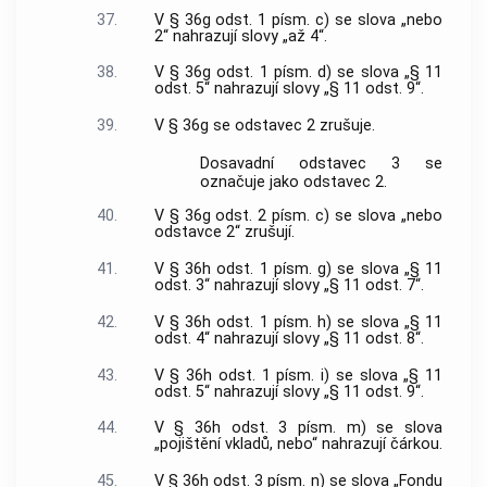
37.
V § 36g odst. 1 písm. c) se slova „nebo
2“ nahrazují slovy „až 4“.
38.
V § 36g odst. 1 písm. d) se slova „§ 11
odst. 5“ nahrazují slovy „§ 11 odst. 9“.
39.
V § 36g se odstavec 2 zrušuje.
Dosavadní odstavec 3 se
označuje jako odstavec 2.
40.
V § 36g odst. 2 písm. c) se slova „nebo
odstavce 2“ zrušují.
41.
V § 36h odst. 1 písm. g) se slova „§ 11
odst. 3“ nahrazují slovy „§ 11 odst. 7“.
42.
V § 36h odst. 1 písm. h) se slova „§ 11
odst. 4“ nahrazují slovy „§ 11 odst. 8“.
43.
V § 36h odst. 1 písm. i) se slova „§ 11
odst. 5“ nahrazují slovy „§ 11 odst. 9“.
44.
V § 36h odst. 3 písm. m) se slova
„pojištění vkladů, nebo“ nahrazují čárkou.
45.
V § 36h odst. 3 písm. n) se slova „Fondu