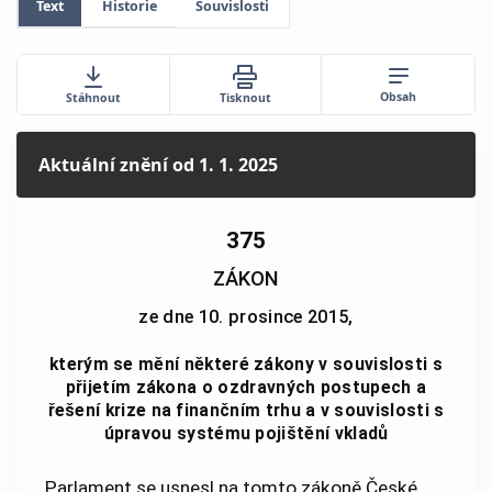
Text
Historie
Souvislosti
Obsah
Stáhnout
Tisknout
Aktuální znění
od 1. 1. 2025
375
ZÁKON
ze dne 10. prosince 2015,
kterým se mění některé zákony v souvislosti s
přijetím zákona o ozdravných postupech a
řešení krize na finančním trhu a v souvislosti s
úpravou systému pojištění vkladů
Parlament se usnesl na tomto zákoně České