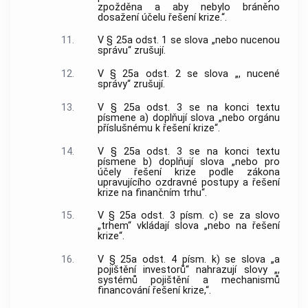
zpožděna a aby nebylo bráněno
dosažení účelu řešení krize.“.
11.
V § 25a odst. 1 se slova „nebo nucenou
správu“ zrušují.
12.
V § 25a odst. 2 se slova „, nucené
správy“ zrušují.
13.
V § 25a odst. 3 se na konci textu
písmene a) doplňují slova „nebo orgánu
příslušnému k řešení krize“.
14.
V § 25a odst. 3 se na konci textu
písmene b) doplňují slova „nebo pro
účely řešení krize podle zákona
upravujícího ozdravné postupy a řešení
krize na finančním trhu“.
15.
V § 25a odst. 3 písm. c) se za slovo
„trhem“ vkládají slova „nebo na řešení
krize“.
16.
V § 25a odst. 4 písm. k) se slova „a
pojištění investorů“ nahrazují slovy „,
systémů pojištění a mechanismů
financování řešení krize,“.