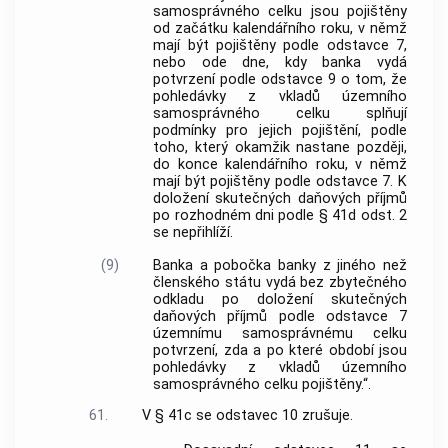
samosprávného celku jsou pojištěny
od začátku kalendářního roku, v němž
mají být pojištěny podle odstavce 7,
nebo ode dne, kdy banka vydá
potvrzení podle odstavce 9 o tom, že
pohledávky z vkladů územního
samosprávného celku splňují
podmínky pro jejich pojištění, podle
toho, který okamžik nastane později,
do konce kalendářního roku, v němž
mají být pojištěny podle odstavce 7. K
doložení skutečných daňových příjmů
po rozhodném dni podle § 41d odst. 2
se nepřihlíží.
(9)
Banka a pobočka banky z jiného než
členského státu vydá bez zbytečného
odkladu po doložení skutečných
daňových příjmů podle odstavce 7
územnímu samosprávnému celku
potvrzení, zda a po které období jsou
pohledávky z vkladů územního
samosprávného celku pojištěny.“.
61.
V § 41c se odstavec 10 zrušuje.