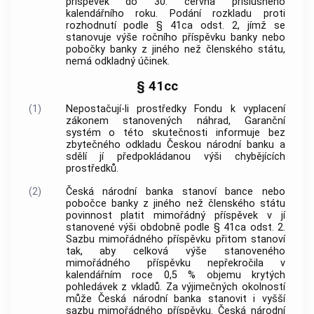
příspěvek do 30. června příslušného
kalendářního roku. Podání rozkladu proti
rozhodnutí podle § 41ca odst. 2, jímž se
stanovuje výše ročního příspěvku banky nebo
pobočky banky z jiného než členského státu,
nemá odkladný účinek.
§ 41cc
(1)
Nepostačují-li prostředky Fondu k vyplacení
zákonem stanovených náhrad, Garanční
systém o této skutečnosti informuje bez
zbytečného odkladu Českou národní banku a
sdělí jí předpokládanou výši chybějících
prostředků.
(2)
Česká národní banka stanoví bance nebo
pobočce banky z jiného než členského státu
povinnost platit mimořádný příspěvek v jí
stanovené výši obdobně podle § 41ca odst. 2.
Sazbu mimořádného příspěvku přitom stanoví
tak, aby celková výše stanoveného
mimořádného příspěvku nepřekročila v
kalendářním roce 0,5 % objemu krytých
pohledávek z vkladů. Za výjimečných okolností
může Česká národní banka stanovit i vyšší
sazbu mimořádného příspěvku. Česká národní