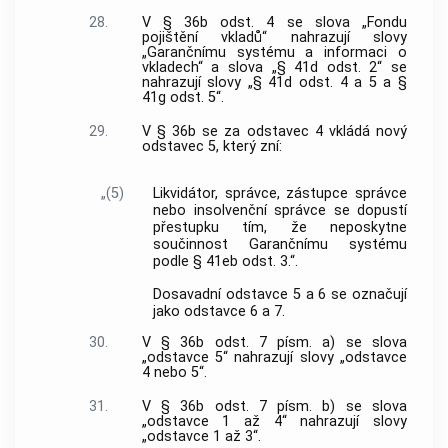
28.
V § 36b odst. 4 se slova „Fondu
pojištění vkladů“ nahrazují slovy
„Garančnímu systému a informaci o
vkladech“ a slova „§ 41d odst. 2“ se
nahrazují slovy „§ 41d odst. 4 a 5 a §
41g odst. 5“.
29.
V § 36b se za odstavec 4 vkládá nový
odstavec 5, který zní:
„(5)
Likvidátor, správce, zástupce správce
nebo insolvenční správce se dopustí
přestupku tím, že neposkytne
součinnost Garančnímu systému
podle § 41eb odst. 3.“.
Dosavadní odstavce 5 a 6 se označují
jako odstavce 6 a 7.
30.
V § 36b odst. 7 písm. a) se slova
„odstavce 5“ nahrazují slovy „odstavce
4 nebo 5“.
31.
V § 36b odst. 7 písm. b) se slova
„odstavce 1 až 4“ nahrazují slovy
„odstavce 1 až 3“.