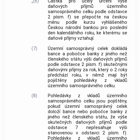
„(6)
Částka pro účely určení výše
daňových příjmů územního
samosprávného celku podle odstavce
2 písm. f) se přepočte na českou
měnu podle kurzu vyhlášeného
Českou národní bankou pro poslední
den kalendářního roku, ke kterému se
daňové příjmy vztahují.
(7)
Územní samosprávný celek dokládá
bance a pobočce banky z jiného než
členského státu výši daňových příjmů
podle odstavce 2 písm. f) skutečnými
daňovými příjmy za rok, který o 2 roky
předchází roku, v němž mají být
pojištěny pohledávky z vkladů
územního samosprávného celku.
(8)
Pohledávky z vkladů územního
samosprávného celku jsou pojištěny,
pokud územní samosprávný celek
doloží bance nebo pobočce banky z
jiného než členského státu, že výše
skutečných daňových příjmů podle
odstavce 7 nepřesahuje výši
stanovenou v odstavci 2 písm. f).
Pohledávky z vkladů územního